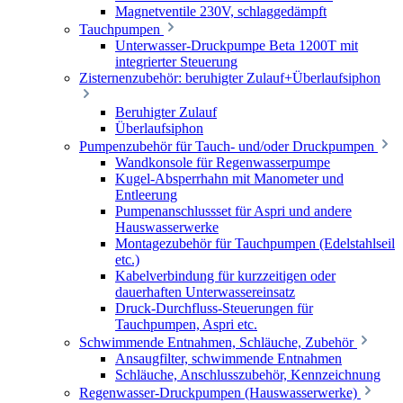
Magnetventile 230V, schlaggedämpft
Tauchpumpen
Unterwasser-Druckpumpe Beta 1200T mit
integrierter Steuerung
Zisternenzubehör: beruhigter Zulauf+Überlaufsiphon
Beruhigter Zulauf
Überlaufsiphon
Pumpenzubehör für Tauch- und/oder Druckpumpen
Wandkonsole für Regenwasserpumpe
Kugel-Absperrhahn mit Manometer und
Entleerung
Pumpenanschlussset für Aspri und andere
Hauswasserwerke
Montagezubehör für Tauchpumpen (Edelstahlseil
etc.)
Kabelverbindung für kurzzeitigen oder
dauerhaften Unterwassereinsatz
Druck-Durchfluss-Steuerungen für
Tauchpumpen, Aspri etc.
Schwimmende Entnahmen, Schläuche, Zubehör
Ansaugfilter, schwimmende Entnahmen
Schläuche, Anschlusszubehör, Kennzeichnung
Regenwasser-Druckpumpen (Hauswasserwerke)