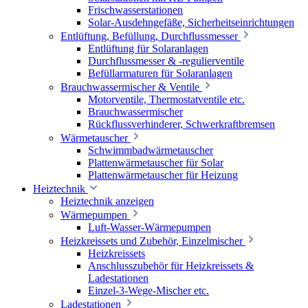
Frischwasserstationen
Solar-Ausdehngefäße, Sicherheitseinrichtungen
Entlüftung, Befüllung, Durchflussmesser
Entlüftung für Solaranlagen
Durchflussmesser & -regulierventile
Befüllarmaturen für Solaranlagen
Brauchwassermischer & Ventile
Motorventile, Thermostatventile etc.
Brauchwassermischer
Rückflussverhinderer, Schwerkraftbremsen
Wärmetauscher
Schwimmbadwärmetauscher
Plattenwärmetauscher für Solar
Plattenwärmetauscher für Heizung
Heiztechnik
Heiztechnik anzeigen
Wärmepumpen
Luft-Wasser-Wärmepumpen
Heizkreissets und Zubehör, Einzelmischer
Heizkreissets
Anschlusszubehör für Heizkreissets &
Ladestationen
Einzel-3-Wege-Mischer etc.
Ladestationen