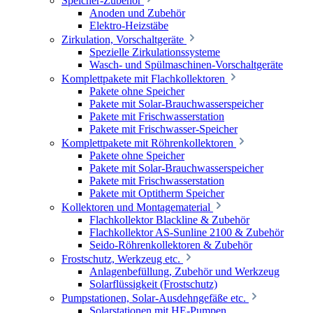
Speicher-Zubehör
Anoden und Zubehör
Elektro-Heizstäbe
Zirkulation, Vorschaltgeräte
Spezielle Zirkulationssysteme
Wasch- und Spülmaschinen-Vorschaltgeräte
Komplettpakete mit Flachkollektoren
Pakete ohne Speicher
Pakete mit Solar-Brauchwasserspeicher
Pakete mit Frischwasserstation
Pakete mit Frischwasser-Speicher
Komplettpakete mit Röhrenkollektoren
Pakete ohne Speicher
Pakete mit Solar-Brauchwasserspeicher
Pakete mit Frischwasserstation
Pakete mit Optitherm Speicher
Kollektoren und Montagematerial
Flachkollektor Blackline & Zubehör
Flachkollektor AS-Sunline 2100 & Zubehör
Seido-Röhrenkollektoren & Zubehör
Frostschutz, Werkzeug etc.
Anlagenbefüllung, Zubehör und Werkzeug
Solarflüssigkeit (Frostschutz)
Pumpstationen, Solar-Ausdehngefäße etc.
Solarstationen mit HE-Pumpen