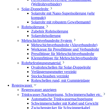
(Wellrohrverbinder)
Solar-Doppelrohr
Solarrohr mit Nano-Superisolierung (sehr
kompakt)
Solarrohr mit robustem Gewebemantel
Rohrisolierung
Zubehör Rohrisolierung
Solarrohrisolierung
Mehrschichtverbundrohr-System
Mehrschichtverbundrohr (Aluverbundrohr)
Werkzeug für Pressfittinge und Verbundrohr
Pressfittinge für Mehrschichtverbundrohr
Klemmfittinge für Mehrschichtverbundrohr
Rohrbefestigungsmaterial
Ovalrohrschellen für Solar-Doppelrohr
Verlängerungsmutter verzinkt
Stockschrauben verzinkt
Rohrschellen rund, mit Gummieinlage
Regenwasser
Regenwasser anzeigen
Trinkwasser-Nachspeisung, Schwimmerschalter etc.
Automatische Trinkwassernachspeisung
Schwimmerschalter mit Kabel und Gewicht
Zwischenstecker für Schwimmerkabel