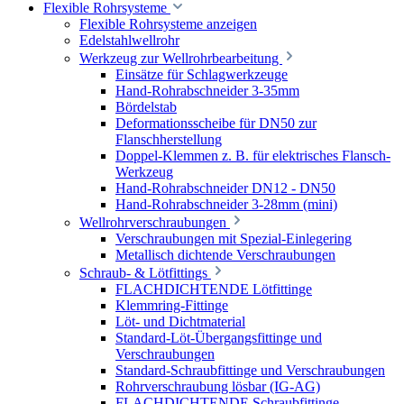
Flexible Rohrsysteme
Flexible Rohrsysteme anzeigen
Edelstahlwellrohr
Werkzeug zur Wellrohrbearbeitung
Einsätze für Schlagwerkzeuge
Hand-Rohrabschneider 3-35mm
Bördelstab
Deformationsscheibe für DN50 zur
Flanschherstellung
Doppel-Klemmen z. B. für elektrisches Flansch-
Werkzeug
Hand-Rohrabschneider DN12 - DN50
Hand-Rohrabschneider 3-28mm (mini)
Wellrohrverschraubungen
Verschraubungen mit Spezial-Einlegering
Metallisch dichtende Verschraubungen
Schraub- & Lötfittings
FLACHDICHTENDE Lötfittinge
Klemmring-Fittinge
Löt- und Dichtmaterial
Standard-Löt-Übergangsfittinge und
Verschraubungen
Standard-Schraubfittinge und Verschraubungen
Rohrverschraubung lösbar (IG-AG)
FLACHDICHTENDE Schraubfittinge