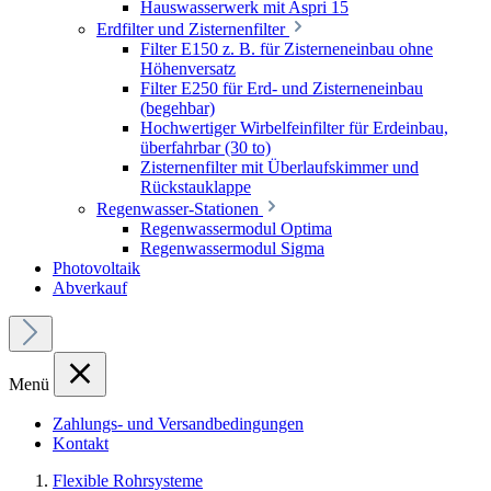
Hauswasserwerk mit Aspri 15
Erdfilter und Zisternenfilter
Filter E150 z. B. für Zisterneneinbau ohne
Höhenversatz
Filter E250 für Erd- und Zisterneneinbau
(begehbar)
Hochwertiger Wirbelfeinfilter für Erdeinbau,
überfahrbar (30 to)
Zisternenfilter mit Überlaufskimmer und
Rückstauklappe
Regenwasser-Stationen
Regenwassermodul Optima
Regenwassermodul Sigma
Photovoltaik
Abverkauf
Menü
Zahlungs- und Versandbedingungen
Kontakt
Flexible Rohrsysteme