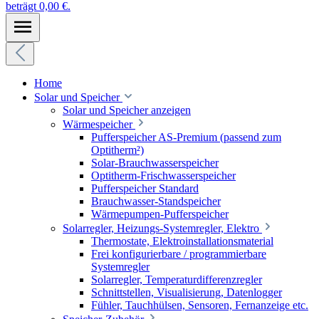
beträgt 0,00 €.
Home
Solar und Speicher
Solar und Speicher anzeigen
Wärmespeicher
Pufferspeicher AS-Premium (passend zum
Optitherm²)
Solar-Brauchwasserspeicher
Optitherm-Frischwasserspeicher
Pufferspeicher Standard
Brauchwasser-Standspeicher
Wärmepumpen-Pufferspeicher
Solarregler, Heizungs-Systemregler, Elektro
Thermostate, Elektroinstallationsmaterial
Frei konfigurierbare / programmierbare
Systemregler
Solarregler, Temperaturdifferenzregler
Schnittstellen, Visualisierung, Datenlogger
Fühler, Tauchhülsen, Sensoren, Fernanzeige etc.