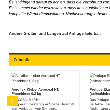
Es ist dringend darauf zu achten, dass die Verrohrung v
Es ist immer wieder festzustellen, dass trotz ausführliche
komplette Wärmedämmwirkung. Nachisolierungsarbeiten er
Andere Größen und Längen auf Anfrage lieferbar.
Zubehör
Produktgalerie überspringen
Aeroflex-Kleber Aeroseal HT,
Protape El
Pinseldose 0,2 kg
(selbstkleb
AEROSEAL® tf/ht:
Das Protape 
Temperaturbeständiger Spezialklebstoff
perfekte Lösu
zum Verkleben von flexiblen
Abdichtung 