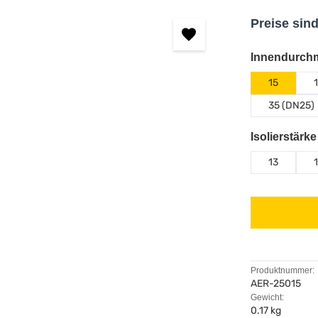
Preise sin
Innendurchm
15
35 (DN25)
Isolierstärk
13
Produktnummer:
AER-25015
Gewicht:
0.17 kg