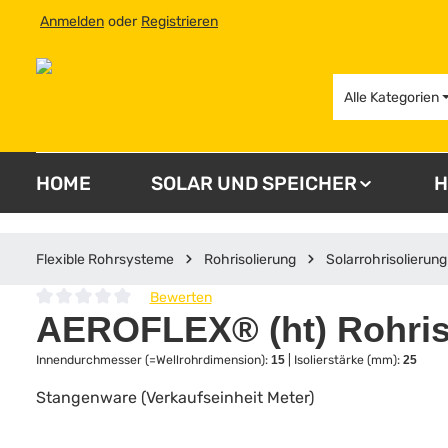
Anmelden
oder
Registrieren
 Hauptinhalt springen
Zur Suche springen
Zur Hauptnavigation springen
Alle Kategorien
HOME
SOLAR UND SPEICHER
H
Flexible Rohrsysteme
Rohrisolierung
Solarrohrisolierung
Bewerten
Durchschnittliche Bewertung von 0 von 5 Sternen
AEROFLEX® (ht) Rohriso
Innendurchmesser (=Wellrohrdimension):
15
|
Isolierstärke (mm):
25
Stangenware (Verkaufseinheit Meter)