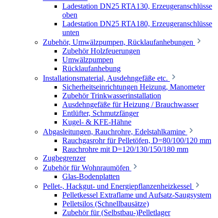
Ladestation DN25 RTA130, Erzeugeranschlüsse
oben
Ladestation DN25 RTA180, Erzeugeranschlüsse
unten
Zubehör, Umwälzpumpen, Rücklaufanhebungen
Zubehör Holzfeuerungen
Umwälzpumpen
Rücklaufanhebung
Installationsmaterial, Ausdehngefäße etc.
Sicherheitseinrichtungen Heizung, Manometer
Zubehör Trinkwasserinstallation
Ausdehngefäße für Heizung / Brauchwasser
Entlüfter, Schmutzfänger
Kugel- & KFE-Hähne
Abgasleitungen, Rauchrohre, Edelstahlkamine
Rauchgasrohr für Pelletöfen, D=80/100/120 mm
Rauchrohre mit D=120/130/150/180 mm
Zugbegrenzer
Zubehör für Wohnraumöfen
Glas-Bodenplatten
Pellet-, Hackgut- und Energiepflanzenheizkessel
Pelletkessel Extraflame und Aufsatz-Saugsystem
Pelletsilos (Schnellbausätze)
Zubehör für (Selbstbau-)Pelletlager