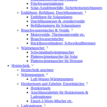
Frischwasserstationen
Solar-Ausdehngefäße, Sicherheitseinrichtungen
Entlüftung, Befüllung, Durchflussmesser
Entlüftung für Solaranlagen
Durchflussmesser & -regulierventile
Befüllarmaturen für Solaranlagen
Brauchwassermischer & Ventile
Motorventile, Thermostatventile etc.
Brauchwassermischer
Rückflussverhinderer, Schwerkraftbremsen
Wärmetauscher
Schwimmbadwärmetauscher
Plattenwärmetauscher für Solar
Plattenwärmetauscher für Heizung
Heiztechnik
Heiztechnik anzeigen
Wärmepumpen
Luft-Wasser-Wärmepumpen
Heizkreissets und Zubehör, Einzelmischer
Heizkreissets
Anschlusszubehör für Heizkreissets &
Ladestationen
Einzel-3-Wege-Mischer etc.
Ladestationen