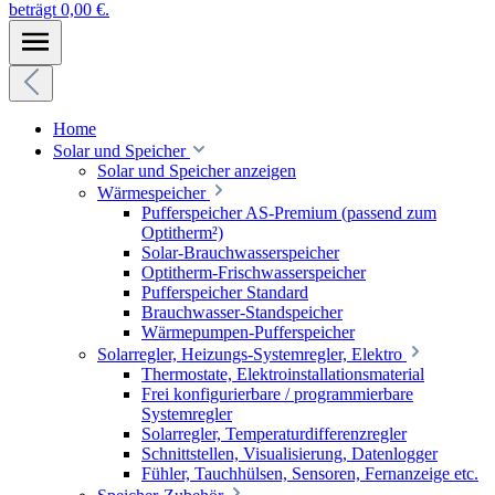
beträgt 0,00 €.
Home
Solar und Speicher
Solar und Speicher anzeigen
Wärmespeicher
Pufferspeicher AS-Premium (passend zum
Optitherm²)
Solar-Brauchwasserspeicher
Optitherm-Frischwasserspeicher
Pufferspeicher Standard
Brauchwasser-Standspeicher
Wärmepumpen-Pufferspeicher
Solarregler, Heizungs-Systemregler, Elektro
Thermostate, Elektroinstallationsmaterial
Frei konfigurierbare / programmierbare
Systemregler
Solarregler, Temperaturdifferenzregler
Schnittstellen, Visualisierung, Datenlogger
Fühler, Tauchhülsen, Sensoren, Fernanzeige etc.