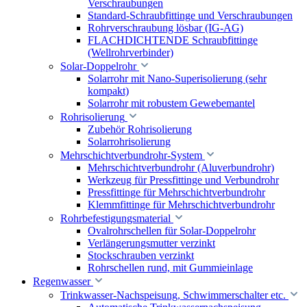
Verschraubungen
Standard-Schraubfittinge und Verschraubungen
Rohrverschraubung lösbar (IG-AG)
FLACHDICHTENDE Schraubfittinge
(Wellrohrverbinder)
Solar-Doppelrohr
Solarrohr mit Nano-Superisolierung (sehr
kompakt)
Solarrohr mit robustem Gewebemantel
Rohrisolierung
Zubehör Rohrisolierung
Solarrohrisolierung
Mehrschichtverbundrohr-System
Mehrschichtverbundrohr (Aluverbundrohr)
Werkzeug für Pressfittinge und Verbundrohr
Pressfittinge für Mehrschichtverbundrohr
Klemmfittinge für Mehrschichtverbundrohr
Rohrbefestigungsmaterial
Ovalrohrschellen für Solar-Doppelrohr
Verlängerungsmutter verzinkt
Stockschrauben verzinkt
Rohrschellen rund, mit Gummieinlage
Regenwasser
Trinkwasser-Nachspeisung, Schwimmerschalter etc.