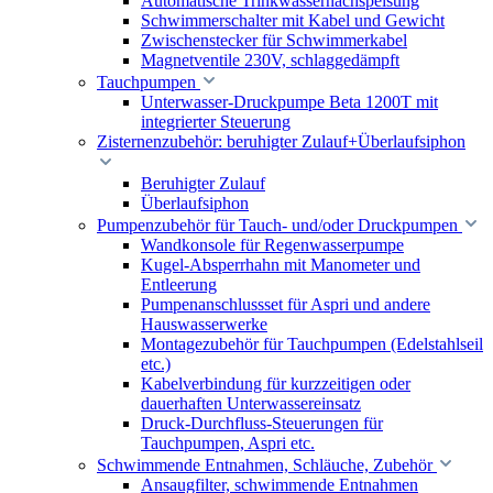
Automatische Trinkwassernachspeisung
Schwimmerschalter mit Kabel und Gewicht
Zwischenstecker für Schwimmerkabel
Magnetventile 230V, schlaggedämpft
Tauchpumpen
Unterwasser-Druckpumpe Beta 1200T mit
integrierter Steuerung
Zisternenzubehör: beruhigter Zulauf+Überlaufsiphon
Beruhigter Zulauf
Überlaufsiphon
Pumpenzubehör für Tauch- und/oder Druckpumpen
Wandkonsole für Regenwasserpumpe
Kugel-Absperrhahn mit Manometer und
Entleerung
Pumpenanschlussset für Aspri und andere
Hauswasserwerke
Montagezubehör für Tauchpumpen (Edelstahlseil
etc.)
Kabelverbindung für kurzzeitigen oder
dauerhaften Unterwassereinsatz
Druck-Durchfluss-Steuerungen für
Tauchpumpen, Aspri etc.
Schwimmende Entnahmen, Schläuche, Zubehör
Ansaugfilter, schwimmende Entnahmen