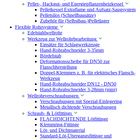
Pellet-, Hackgut- und Energiepflanzenheizkessel
Pelletkessel Extraflame und Aufsatz-Saugsystem
Pelletsilos (Schnellbausätze)
Zubehör für (Selbstbau-)Pelletlager
Flexible Rohrsysteme
Edelstahlwellrohr
Werkzeug zur Wellrohrbearbeitung
Einsätze für Schlagwerkzeuge
Hand-Rohrabschneider 3-35mm
Bördelstab
Deformationsscheibe für DN50 zur
Flanschherstellung
Doppel-Klemmen z. B. für elektrisches Flansch-
Werkzeug
Hand-Rohrabschneider DN12 - DN50
Hand-Rohrabschneider 3-28mm (mini)
Wellrohrverschraubungen
Verschraubungen mit Spezial-Einlegering
Metallisch dichtende Verschraubungen
Schraub- & Lötfittings
FLACHDICHTENDE Lötfittinge
Klemmring-Fittinge
Löt- und Dichtmaterial
Standard-Löt-Übergangsfittinge und