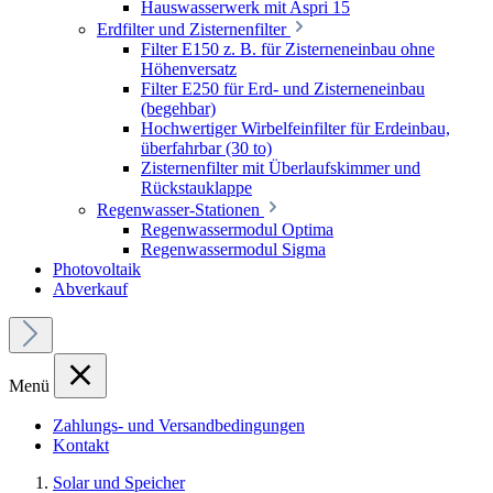
Hauswasserwerk mit Aspri 15
Erdfilter und Zisternenfilter
Filter E150 z. B. für Zisterneneinbau ohne
Höhenversatz
Filter E250 für Erd- und Zisterneneinbau
(begehbar)
Hochwertiger Wirbelfeinfilter für Erdeinbau,
überfahrbar (30 to)
Zisternenfilter mit Überlaufskimmer und
Rückstauklappe
Regenwasser-Stationen
Regenwassermodul Optima
Regenwassermodul Sigma
Photovoltaik
Abverkauf
Menü
Zahlungs- und Versandbedingungen
Kontakt
Solar und Speicher