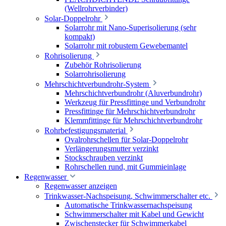
(Wellrohrverbinder)
Solar-Doppelrohr
Solarrohr mit Nano-Superisolierung (sehr
kompakt)
Solarrohr mit robustem Gewebemantel
Rohrisolierung
Zubehör Rohrisolierung
Solarrohrisolierung
Mehrschichtverbundrohr-System
Mehrschichtverbundrohr (Aluverbundrohr)
Werkzeug für Pressfittinge und Verbundrohr
Pressfittinge für Mehrschichtverbundrohr
Klemmfittinge für Mehrschichtverbundrohr
Rohrbefestigungsmaterial
Ovalrohrschellen für Solar-Doppelrohr
Verlängerungsmutter verzinkt
Stockschrauben verzinkt
Rohrschellen rund, mit Gummieinlage
Regenwasser
Regenwasser anzeigen
Trinkwasser-Nachspeisung, Schwimmerschalter etc.
Automatische Trinkwassernachspeisung
Schwimmerschalter mit Kabel und Gewicht
Zwischenstecker für Schwimmerkabel