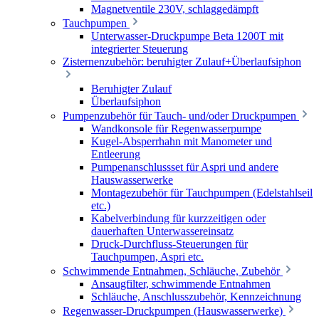
Magnetventile 230V, schlaggedämpft
Tauchpumpen
Unterwasser-Druckpumpe Beta 1200T mit
integrierter Steuerung
Zisternenzubehör: beruhigter Zulauf+Überlaufsiphon
Beruhigter Zulauf
Überlaufsiphon
Pumpenzubehör für Tauch- und/oder Druckpumpen
Wandkonsole für Regenwasserpumpe
Kugel-Absperrhahn mit Manometer und
Entleerung
Pumpenanschlussset für Aspri und andere
Hauswasserwerke
Montagezubehör für Tauchpumpen (Edelstahlseil
etc.)
Kabelverbindung für kurzzeitigen oder
dauerhaften Unterwassereinsatz
Druck-Durchfluss-Steuerungen für
Tauchpumpen, Aspri etc.
Schwimmende Entnahmen, Schläuche, Zubehör
Ansaugfilter, schwimmende Entnahmen
Schläuche, Anschlusszubehör, Kennzeichnung
Regenwasser-Druckpumpen (Hauswasserwerke)