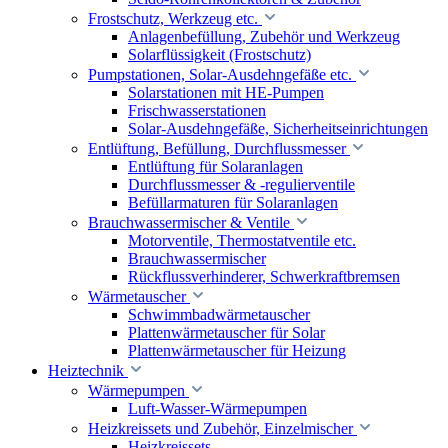
Frostschutz, Werkzeug etc.
Anlagenbefüllung, Zubehör und Werkzeug
Solarflüssigkeit (Frostschutz)
Pumpstationen, Solar-Ausdehngefäße etc.
Solarstationen mit HE-Pumpen
Frischwasserstationen
Solar-Ausdehngefäße, Sicherheitseinrichtungen
Entlüftung, Befüllung, Durchflussmesser
Entlüftung für Solaranlagen
Durchflussmesser & -regulierventile
Befüllarmaturen für Solaranlagen
Brauchwassermischer & Ventile
Motorventile, Thermostatventile etc.
Brauchwassermischer
Rückflussverhinderer, Schwerkraftbremsen
Wärmetauscher
Schwimmbadwärmetauscher
Plattenwärmetauscher für Solar
Plattenwärmetauscher für Heizung
Heiztechnik
Wärmepumpen
Luft-Wasser-Wärmepumpen
Heizkreissets und Zubehör, Einzelmischer
Heizkreissets