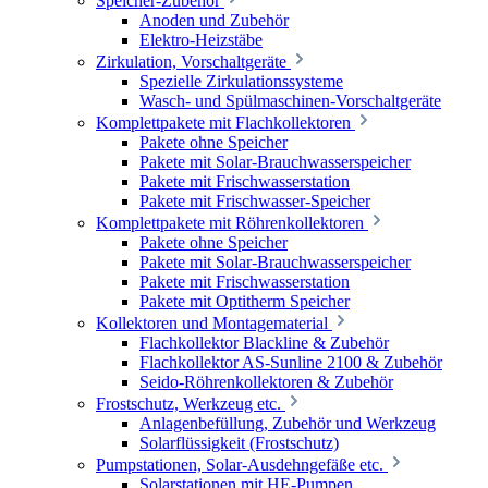
Speicher-Zubehör
Anoden und Zubehör
Elektro-Heizstäbe
Zirkulation, Vorschaltgeräte
Spezielle Zirkulationssysteme
Wasch- und Spülmaschinen-Vorschaltgeräte
Komplettpakete mit Flachkollektoren
Pakete ohne Speicher
Pakete mit Solar-Brauchwasserspeicher
Pakete mit Frischwasserstation
Pakete mit Frischwasser-Speicher
Komplettpakete mit Röhrenkollektoren
Pakete ohne Speicher
Pakete mit Solar-Brauchwasserspeicher
Pakete mit Frischwasserstation
Pakete mit Optitherm Speicher
Kollektoren und Montagematerial
Flachkollektor Blackline & Zubehör
Flachkollektor AS-Sunline 2100 & Zubehör
Seido-Röhrenkollektoren & Zubehör
Frostschutz, Werkzeug etc.
Anlagenbefüllung, Zubehör und Werkzeug
Solarflüssigkeit (Frostschutz)
Pumpstationen, Solar-Ausdehngefäße etc.
Solarstationen mit HE-Pumpen