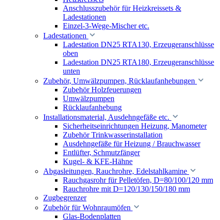
Anschlusszubehör für Heizkreissets &
Ladestationen
Einzel-3-Wege-Mischer etc.
Ladestationen
Ladestation DN25 RTA130, Erzeugeranschlüsse
oben
Ladestation DN25 RTA180, Erzeugeranschlüsse
unten
Zubehör, Umwälzpumpen, Rücklaufanhebungen
Zubehör Holzfeuerungen
Umwälzpumpen
Rücklaufanhebung
Installationsmaterial, Ausdehngefäße etc.
Sicherheitseinrichtungen Heizung, Manometer
Zubehör Trinkwasserinstallation
Ausdehngefäße für Heizung / Brauchwasser
Entlüfter, Schmutzfänger
Kugel- & KFE-Hähne
Abgasleitungen, Rauchrohre, Edelstahlkamine
Rauchgasrohr für Pelletöfen, D=80/100/120 mm
Rauchrohre mit D=120/130/150/180 mm
Zugbegrenzer
Zubehör für Wohnraumöfen
Glas-Bodenplatten