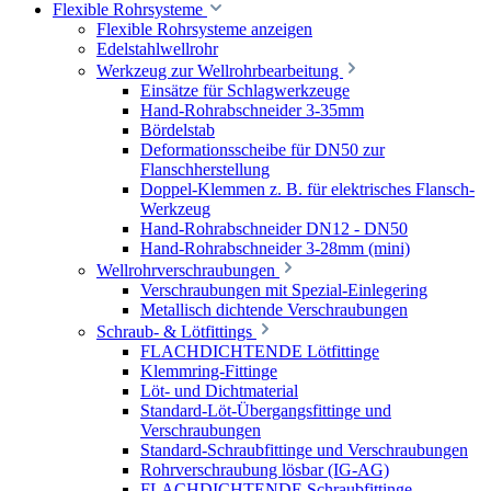
Flexible Rohrsysteme
Flexible Rohrsysteme anzeigen
Edelstahlwellrohr
Werkzeug zur Wellrohrbearbeitung
Einsätze für Schlagwerkzeuge
Hand-Rohrabschneider 3-35mm
Bördelstab
Deformationsscheibe für DN50 zur
Flanschherstellung
Doppel-Klemmen z. B. für elektrisches Flansch-
Werkzeug
Hand-Rohrabschneider DN12 - DN50
Hand-Rohrabschneider 3-28mm (mini)
Wellrohrverschraubungen
Verschraubungen mit Spezial-Einlegering
Metallisch dichtende Verschraubungen
Schraub- & Lötfittings
FLACHDICHTENDE Lötfittinge
Klemmring-Fittinge
Löt- und Dichtmaterial
Standard-Löt-Übergangsfittinge und
Verschraubungen
Standard-Schraubfittinge und Verschraubungen
Rohrverschraubung lösbar (IG-AG)
FLACHDICHTENDE Schraubfittinge