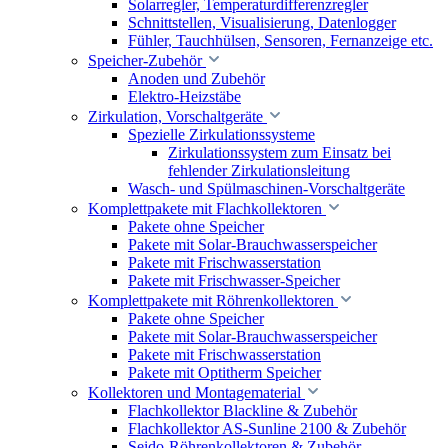
Solarregler, Temperaturdifferenzregler
Schnittstellen, Visualisierung, Datenlogger
Fühler, Tauchhülsen, Sensoren, Fernanzeige etc.
Speicher-Zubehör
Anoden und Zubehör
Elektro-Heizstäbe
Zirkulation, Vorschaltgeräte
Spezielle Zirkulationssysteme
Zirkulationssystem zum Einsatz bei
fehlender Zirkulationsleitung
Wasch- und Spülmaschinen-Vorschaltgeräte
Komplettpakete mit Flachkollektoren
Pakete ohne Speicher
Pakete mit Solar-Brauchwasserspeicher
Pakete mit Frischwasserstation
Pakete mit Frischwasser-Speicher
Komplettpakete mit Röhrenkollektoren
Pakete ohne Speicher
Pakete mit Solar-Brauchwasserspeicher
Pakete mit Frischwasserstation
Pakete mit Optitherm Speicher
Kollektoren und Montagematerial
Flachkollektor Blackline & Zubehör
Flachkollektor AS-Sunline 2100 & Zubehör
Seido-Röhrenkollektoren & Zubehör