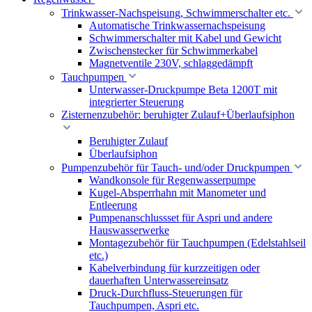
Trinkwasser-Nachspeisung, Schwimmerschalter etc.
Automatische Trinkwassernachspeisung
Schwimmerschalter mit Kabel und Gewicht
Zwischenstecker für Schwimmerkabel
Magnetventile 230V, schlaggedämpft
Tauchpumpen
Unterwasser-Druckpumpe Beta 1200T mit
integrierter Steuerung
Zisternenzubehör: beruhigter Zulauf+Überlaufsiphon
Beruhigter Zulauf
Überlaufsiphon
Pumpenzubehör für Tauch- und/oder Druckpumpen
Wandkonsole für Regenwasserpumpe
Kugel-Absperrhahn mit Manometer und
Entleerung
Pumpenanschlussset für Aspri und andere
Hauswasserwerke
Montagezubehör für Tauchpumpen (Edelstahlseil
etc.)
Kabelverbindung für kurzzeitigen oder
dauerhaften Unterwassereinsatz
Druck-Durchfluss-Steuerungen für
Tauchpumpen, Aspri etc.