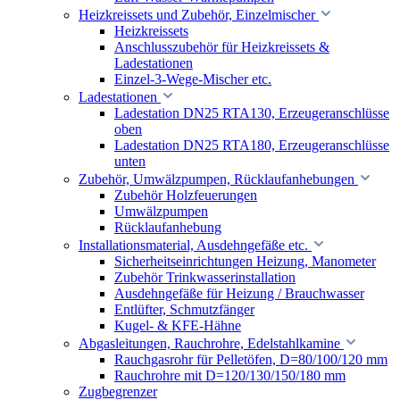
Heizkreissets und Zubehör, Einzelmischer
Heizkreissets
Anschlusszubehör für Heizkreissets &
Ladestationen
Einzel-3-Wege-Mischer etc.
Ladestationen
Ladestation DN25 RTA130, Erzeugeranschlüsse
oben
Ladestation DN25 RTA180, Erzeugeranschlüsse
unten
Zubehör, Umwälzpumpen, Rücklaufanhebungen
Zubehör Holzfeuerungen
Umwälzpumpen
Rücklaufanhebung
Installationsmaterial, Ausdehngefäße etc.
Sicherheitseinrichtungen Heizung, Manometer
Zubehör Trinkwasserinstallation
Ausdehngefäße für Heizung / Brauchwasser
Entlüfter, Schmutzfänger
Kugel- & KFE-Hähne
Abgasleitungen, Rauchrohre, Edelstahlkamine
Rauchgasrohr für Pelletöfen, D=80/100/120 mm
Rauchrohre mit D=120/130/150/180 mm
Zugbegrenzer