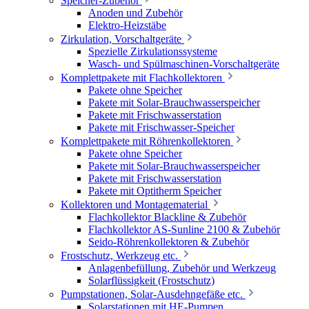
Speicher-Zubehör
Anoden und Zubehör
Elektro-Heizstäbe
Zirkulation, Vorschaltgeräte
Spezielle Zirkulationssysteme
Wasch- und Spülmaschinen-Vorschaltgeräte
Komplettpakete mit Flachkollektoren
Pakete ohne Speicher
Pakete mit Solar-Brauchwasserspeicher
Pakete mit Frischwasserstation
Pakete mit Frischwasser-Speicher
Komplettpakete mit Röhrenkollektoren
Pakete ohne Speicher
Pakete mit Solar-Brauchwasserspeicher
Pakete mit Frischwasserstation
Pakete mit Optitherm Speicher
Kollektoren und Montagematerial
Flachkollektor Blackline & Zubehör
Flachkollektor AS-Sunline 2100 & Zubehör
Seido-Röhrenkollektoren & Zubehör
Frostschutz, Werkzeug etc.
Anlagenbefüllung, Zubehör und Werkzeug
Solarflüssigkeit (Frostschutz)
Pumpstationen, Solar-Ausdehngefäße etc.
Solarstationen mit HE-Pumpen