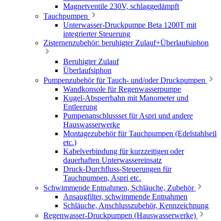
Magnetventile 230V, schlaggedämpft
Tauchpumpen
Unterwasser-Druckpumpe Beta 1200T mit
integrierter Steuerung
Zisternenzubehör: beruhigter Zulauf+Überlaufsiphon
Beruhigter Zulauf
Überlaufsiphon
Pumpenzubehör für Tauch- und/oder Druckpumpen
Wandkonsole für Regenwasserpumpe
Kugel-Absperrhahn mit Manometer und
Entleerung
Pumpenanschlussset für Aspri und andere
Hauswasserwerke
Montagezubehör für Tauchpumpen (Edelstahlseil
etc.)
Kabelverbindung für kurzzeitigen oder
dauerhaften Unterwassereinsatz
Druck-Durchfluss-Steuerungen für
Tauchpumpen, Aspri etc.
Schwimmende Entnahmen, Schläuche, Zubehör
Ansaugfilter, schwimmende Entnahmen
Schläuche, Anschlusszubehör, Kennzeichnung
Regenwasser-Druckpumpen (Hauswasserwerke)