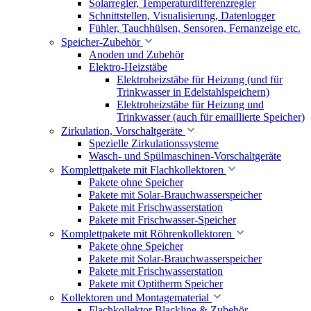
Solarregler, Temperaturdifferenzregler
Schnittstellen, Visualisierung, Datenlogger
Fühler, Tauchhülsen, Sensoren, Fernanzeige etc.
Speicher-Zubehör
Anoden und Zubehör
Elektro-Heizstäbe
Elektroheizstäbe für Heizung (und für
Trinkwasser in Edelstahlspeichern)
Elektroheizstäbe für Heizung und
Trinkwasser (auch für emaillierte Speicher)
Zirkulation, Vorschaltgeräte
Spezielle Zirkulationssysteme
Wasch- und Spülmaschinen-Vorschaltgeräte
Komplettpakete mit Flachkollektoren
Pakete ohne Speicher
Pakete mit Solar-Brauchwasserspeicher
Pakete mit Frischwasserstation
Pakete mit Frischwasser-Speicher
Komplettpakete mit Röhrenkollektoren
Pakete ohne Speicher
Pakete mit Solar-Brauchwasserspeicher
Pakete mit Frischwasserstation
Pakete mit Optitherm Speicher
Kollektoren und Montagematerial
Flachkollektor Blackline & Zubehör