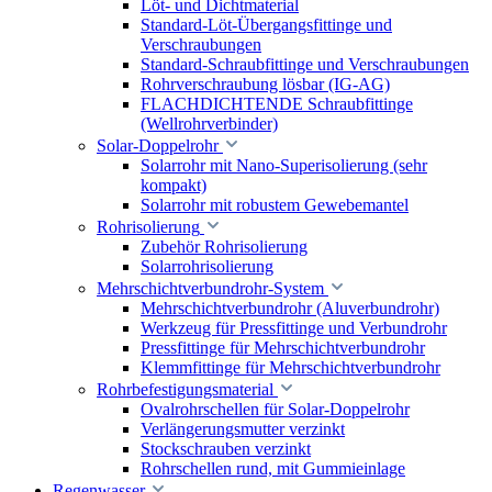
Löt- und Dichtmaterial
Standard-Löt-Übergangsfittinge und
Verschraubungen
Standard-Schraubfittinge und Verschraubungen
Rohrverschraubung lösbar (IG-AG)
FLACHDICHTENDE Schraubfittinge
(Wellrohrverbinder)
Solar-Doppelrohr
Solarrohr mit Nano-Superisolierung (sehr
kompakt)
Solarrohr mit robustem Gewebemantel
Rohrisolierung
Zubehör Rohrisolierung
Solarrohrisolierung
Mehrschichtverbundrohr-System
Mehrschichtverbundrohr (Aluverbundrohr)
Werkzeug für Pressfittinge und Verbundrohr
Pressfittinge für Mehrschichtverbundrohr
Klemmfittinge für Mehrschichtverbundrohr
Rohrbefestigungsmaterial
Ovalrohrschellen für Solar-Doppelrohr
Verlängerungsmutter verzinkt
Stockschrauben verzinkt
Rohrschellen rund, mit Gummieinlage
Regenwasser