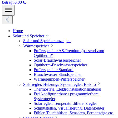
beträgt 0,00 €.
Home
Solar und Speicher
Solar und Speicher anzeigen
Wärmespeicher
Pufferspeicher AS-Premium (passend zum
Optitherm²)
Solar-Brauchwasserspeicher
Optitherm-Frischwasserspeicher
Pufferspeicher Standard
Brauchwasser-Standspeicher
Wärmepumpen-Pufferspeicher
Solarregler, Heizungs-Systemregler, Elektro
Thermostate, Elektroinstallationsmaterial
Frei konfigurierbare / programmierbare
Systemregler
Solarregler, Temperaturdifferenzregler
Schnittstellen, Visualisierung, Datenlogger
Fühler, Tauchhülsen, Sensoren, Fernanzeige etc.