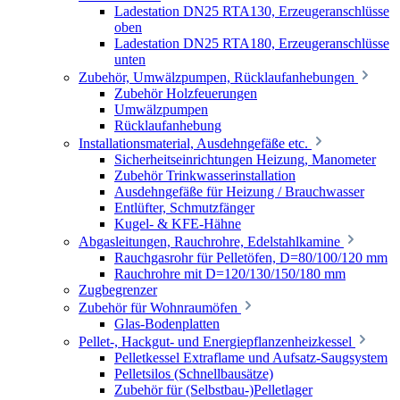
Ladestation DN25 RTA130, Erzeugeranschlüsse
oben
Ladestation DN25 RTA180, Erzeugeranschlüsse
unten
Zubehör, Umwälzpumpen, Rücklaufanhebungen
Zubehör Holzfeuerungen
Umwälzpumpen
Rücklaufanhebung
Installationsmaterial, Ausdehngefäße etc.
Sicherheitseinrichtungen Heizung, Manometer
Zubehör Trinkwasserinstallation
Ausdehngefäße für Heizung / Brauchwasser
Entlüfter, Schmutzfänger
Kugel- & KFE-Hähne
Abgasleitungen, Rauchrohre, Edelstahlkamine
Rauchgasrohr für Pelletöfen, D=80/100/120 mm
Rauchrohre mit D=120/130/150/180 mm
Zugbegrenzer
Zubehör für Wohnraumöfen
Glas-Bodenplatten
Pellet-, Hackgut- und Energiepflanzenheizkessel
Pelletkessel Extraflame und Aufsatz-Saugsystem
Pelletsilos (Schnellbausätze)
Zubehör für (Selbstbau-)Pelletlager