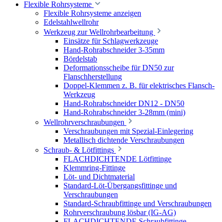
Flexible Rohrsysteme
Flexible Rohrsysteme anzeigen
Edelstahlwellrohr
Werkzeug zur Wellrohrbearbeitung
Einsätze für Schlagwerkzeuge
Hand-Rohrabschneider 3-35mm
Bördelstab
Deformationsscheibe für DN50 zur
Flanschherstellung
Doppel-Klemmen z. B. für elektrisches Flansch-
Werkzeug
Hand-Rohrabschneider DN12 - DN50
Hand-Rohrabschneider 3-28mm (mini)
Wellrohrverschraubungen
Verschraubungen mit Spezial-Einlegering
Metallisch dichtende Verschraubungen
Schraub- & Lötfittings
FLACHDICHTENDE Lötfittinge
Klemmring-Fittinge
Löt- und Dichtmaterial
Standard-Löt-Übergangsfittinge und
Verschraubungen
Standard-Schraubfittinge und Verschraubungen
Rohrverschraubung lösbar (IG-AG)
FLACHDICHTENDE Schraubfittinge