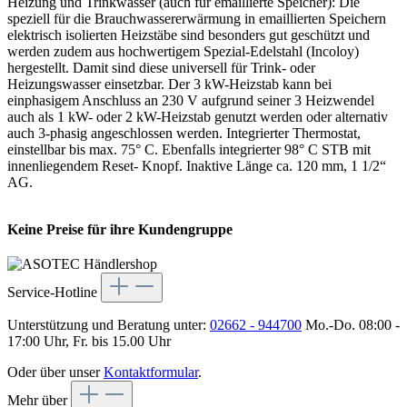
Heizung und Trinkwasser (auch für emaillierte Speicher): Die
speziell für die Brauchwassererwärmung in emaillierten Speichern
elektrisch isolierten Heizstäbe sind besonders gut geschützt und
werden zudem aus hochwertigem Spezial-Edelstahl (Incoloy)
hergestellt. Damit sind diese universell für Trink- oder
Heizungswasser einsetzbar. Der 3 kW-Heizstab kann bei
einphasigem Anschluss an 230 V aufgrund seiner 3 Heizwendel
auch als 1 kW- oder 2 kW-Heizstab genutzt werden oder alternativ
auch 3-phasig angeschlossen werden. Integrierter Thermostat,
einstellbar bis max. 75° C. Ebenfalls integrierter 98° C STB mit
innenliegendem Reset- Knopf. Inaktive Länge ca. 120 mm, 1 1/2“
AG.
Keine Preise für ihre Kundengruppe
Service-Hotline
Unterstützung und Beratung unter:
02662 - 944700
Mo.-Do. 08:00 -
17:00 Uhr, Fr. bis 15.00 Uhr
Oder über unser
Kontaktformular
.
Mehr über