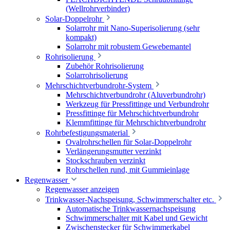
(Wellrohrverbinder)
Solar-Doppelrohr
Solarrohr mit Nano-Superisolierung (sehr
kompakt)
Solarrohr mit robustem Gewebemantel
Rohrisolierung
Zubehör Rohrisolierung
Solarrohrisolierung
Mehrschichtverbundrohr-System
Mehrschichtverbundrohr (Aluverbundrohr)
Werkzeug für Pressfittinge und Verbundrohr
Pressfittinge für Mehrschichtverbundrohr
Klemmfittinge für Mehrschichtverbundrohr
Rohrbefestigungsmaterial
Ovalrohrschellen für Solar-Doppelrohr
Verlängerungsmutter verzinkt
Stockschrauben verzinkt
Rohrschellen rund, mit Gummieinlage
Regenwasser
Regenwasser anzeigen
Trinkwasser-Nachspeisung, Schwimmerschalter etc.
Automatische Trinkwassernachspeisung
Schwimmerschalter mit Kabel und Gewicht
Zwischenstecker für Schwimmerkabel