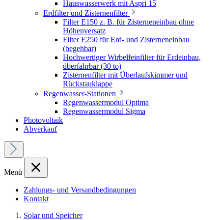
Hauswasserwerk mit Aspri 15
Erdfilter und Zisternenfilter
Filter E150 z. B. für Zisterneneinbau ohne
Höhenversatz
Filter E250 für Erd- und Zisterneneinbau
(begehbar)
Hochwertiger Wirbelfeinfilter für Erdeinbau,
überfahrbar (30 to)
Zisternenfilter mit Überlaufskimmer und
Rückstauklappe
Regenwasser-Stationen
Regenwassermodul Optima
Regenwassermodul Sigma
Photovoltaik
Abverkauf
Menü
Zahlungs- und Versandbedingungen
Kontakt
Solar und Speicher