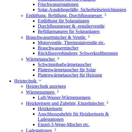
Frischwasserstationen
Solar-Ausdehngefäße, Sicherheitseinrichtungen
Entlüftung, Befüllung, Durchflussmesser
Entlüftung für Solaranlagen
Durchflussmesser & -regulierventile
Befüllarmaturen für Solaranlagen
Brauchwassermischer & Ventile
Motorventile, Thermostatventile etc.
Brauchwassermischer
Rückflussverhinderer, Schwerkraftbremsen
Wärmetauscher
Schwimmbadwärmetauscher
Plattenwärmetauscher für Solar
Plattenwärmetauscher für Heizung
Heiztechnik
Heiztechnik anzeigen
Wärmepumpen
Luft-Wasser-Wärmepumpen
Heizkreissets und Zubehör, Einzelmischer
Heizkreissets
Anschlusszubehör für Heizkreissets &
Ladestationen
Einzel-3-Wege-Mischer etc.
Ladestationen