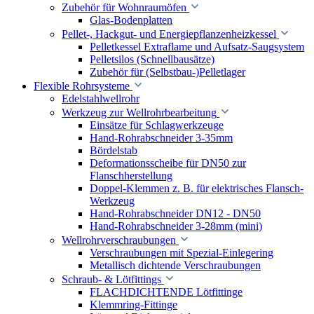
Zubehör für Wohnraumöfen
Glas-Bodenplatten
Pellet-, Hackgut- und Energiepflanzenheizkessel
Pelletkessel Extraflame und Aufsatz-Saugsystem
Pelletsilos (Schnellbausätze)
Zubehör für (Selbstbau-)Pelletlager
Flexible Rohrsysteme
Edelstahlwellrohr
Werkzeug zur Wellrohrbearbeitung
Einsätze für Schlagwerkzeuge
Hand-Rohrabschneider 3-35mm
Bördelstab
Deformationsscheibe für DN50 zur
Flanschherstellung
Doppel-Klemmen z. B. für elektrisches Flansch-
Werkzeug
Hand-Rohrabschneider DN12 - DN50
Hand-Rohrabschneider 3-28mm (mini)
Wellrohrverschraubungen
Verschraubungen mit Spezial-Einlegering
Metallisch dichtende Verschraubungen
Schraub- & Lötfittings
FLACHDICHTENDE Lötfittinge
Klemmring-Fittinge