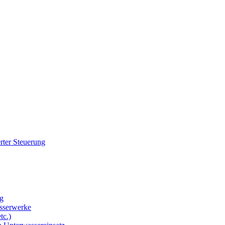
rter Steuerung
g
sserwerke
tc.)