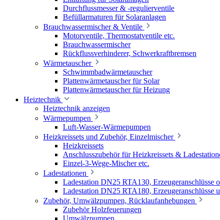
Durchflussmesser & -regulierventile
Befüllarmaturen für Solaranlagen
Brauchwassermischer & Ventile
Motorventile, Thermostatventile etc.
Brauchwassermischer
Rückflussverhinderer, Schwerkraftbremsen
Wärmetauscher
Schwimmbadwärmetauscher
Plattenwärmetauscher für Solar
Plattenwärmetauscher für Heizung
Heiztechnik
Heiztechnik anzeigen
Wärmepumpen
Luft-Wasser-Wärmepumpen
Heizkreissets und Zubehör, Einzelmischer
Heizkreissets
Anschlusszubehör für Heizkreissets & Ladestation
Einzel-3-Wege-Mischer etc.
Ladestationen
Ladestation DN25 RTA130, Erzeugeranschlüsse 
Ladestation DN25 RTA180, Erzeugeranschlüsse u
Zubehör, Umwälzpumpen, Rücklaufanhebungen
Zubehör Holzfeuerungen
Umwälzpumpen