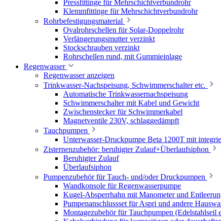
Pressfittinge für Mehrschichtverbundrohr
Klemmfittinge für Mehrschichtverbundrohr
Rohrbefestigungsmaterial
Ovalrohrschellen für Solar-Doppelrohr
Verlängerungsmutter verzinkt
Stockschrauben verzinkt
Rohrschellen rund, mit Gummieinlage
Regenwasser
Regenwasser anzeigen
Trinkwasser-Nachspeisung, Schwimmerschalter etc.
Automatische Trinkwassernachspeisung
Schwimmerschalter mit Kabel und Gewicht
Zwischenstecker für Schwimmerkabel
Magnetventile 230V, schlaggedämpft
Tauchpumpen
Unterwasser-Druckpumpe Beta 1200T mit integrie
Zisternenzubehör: beruhigter Zulauf+Überlaufsiphon
Beruhigter Zulauf
Überlaufsiphon
Pumpenzubehör für Tauch- und/oder Druckpumpen
Wandkonsole für Regenwasserpumpe
Kugel-Absperrhahn mit Manometer und Entleerun
Pumpenanschlussset für Aspri und andere Hauswa
Montagezubehör für Tauchpumpen (Edelstahlseil e