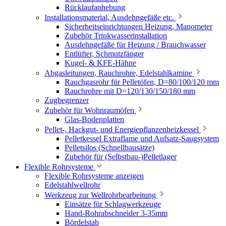
Rücklaufanhebung
Installationsmaterial, Ausdehngefäße etc.
Sicherheitseinrichtungen Heizung, Manometer
Zubehör Trinkwasserinstallation
Ausdehngefäße für Heizung / Brauchwasser
Entlüfter, Schmutzfänger
Kugel- & KFE-Hähne
Abgasleitungen, Rauchrohre, Edelstahlkamine
Rauchgasrohr für Pelletöfen, D=80/100/120 mm
Rauchrohre mit D=120/130/150/180 mm
Zugbegrenzer
Zubehör für Wohnraumöfen
Glas-Bodenplatten
Pellet-, Hackgut- und Energiepflanzenheizkessel
Pelletkessel Extraflame und Aufsatz-Saugsystem
Pelletsilos (Schnellbausätze)
Zubehör für (Selbstbau-)Pelletlager
Flexible Rohrsysteme
Flexible Rohrsysteme anzeigen
Edelstahlwellrohr
Werkzeug zur Wellrohrbearbeitung
Einsätze für Schlagwerkzeuge
Hand-Rohrabschneider 3-35mm
Bördelstab