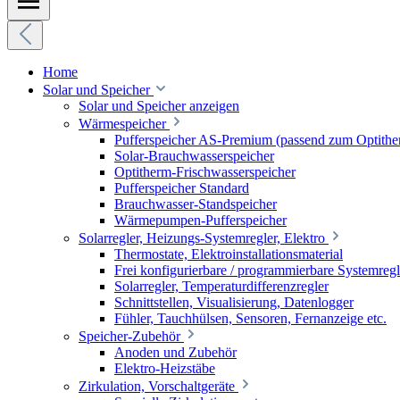
Home
Solar und Speicher
Solar und Speicher anzeigen
Wärmespeicher
Pufferspeicher AS-Premium (passend zum Optithe
Solar-Brauchwasserspeicher
Optitherm-Frischwasserspeicher
Pufferspeicher Standard
Brauchwasser-Standspeicher
Wärmepumpen-Pufferspeicher
Solarregler, Heizungs-Systemregler, Elektro
Thermostate, Elektroinstallationsmaterial
Frei konfigurierbare / programmierbare Systemregl
Solarregler, Temperaturdifferenzregler
Schnittstellen, Visualisierung, Datenlogger
Fühler, Tauchhülsen, Sensoren, Fernanzeige etc.
Speicher-Zubehör
Anoden und Zubehör
Elektro-Heizstäbe
Zirkulation, Vorschaltgeräte