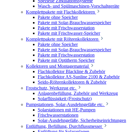
Spezielle Zirkulationssysteme
Wasch- und Spülmaschinen-Vorschaltgeräte
Komplettpakete mit Flachkollektoren
Pakete ohne Speicher
Pakete mit Solar-Brauchwasserspeicher
Pakete mit Frischwasserstation
Pakete mit Frischwasser-Speicher
Komplettpakete mit Röhrenkollektoren
Pakete ohne Speicher
Pakete mit Solar-Brauchwasserspeicher
Pakete mit Frischwasserstation
Pakete mit Optitherm Speicher
Kollektoren und Montagematerial
Flachkollektor Blackline & Zubehör
Flachkollektor AS-Sunline 2100 & Zubehör
Seido-Röhrenkollektoren & Zubehör
Frostschutz, Werkzeug etc.
Anlagenbefüllung, Zubehör und Werkzeug
Solarflüssigkeit (Frostschutz)
Pumpstationen, Solar-Ausdehngefäße etc.
Solarstationen mit HE-Pumpen
Frischwasserstationen
Solar-Ausdehngefäße, Sicherheitseinrichtungen
Entlüftung, Befüllung, Durchflussmesser
Entlüftung für Solaranlagen