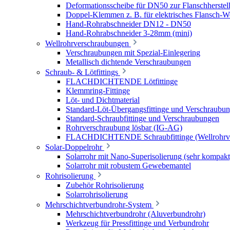
Deformationsscheibe für DN50 zur Flanschherstel
Doppel-Klemmen z. B. für elektrisches Flansch-
Hand-Rohrabschneider DN12 - DN50
Hand-Rohrabschneider 3-28mm (mini)
Wellrohrverschraubungen
Verschraubungen mit Spezial-Einlegering
Metallisch dichtende Verschraubungen
Schraub- & Lötfittings
FLACHDICHTENDE Lötfittinge
Klemmring-Fittinge
Löt- und Dichtmaterial
Standard-Löt-Übergangsfittinge und Verschraubu
Standard-Schraubfittinge und Verschraubungen
Rohrverschraubung lösbar (IG-AG)
FLACHDICHTENDE Schraubfittinge (Wellrohrve
Solar-Doppelrohr
Solarrohr mit Nano-Superisolierung (sehr kompakt
Solarrohr mit robustem Gewebemantel
Rohrisolierung
Zubehör Rohrisolierung
Solarrohrisolierung
Mehrschichtverbundrohr-System
Mehrschichtverbundrohr (Aluverbundrohr)
Werkzeug für Pressfittinge und Verbundrohr