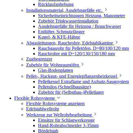
Rücklaufanhebung
Installationsmaterial, Ausdehngefäße etc.
Sicherheitseinrichtungen Heizung, Manometer
Zubehör Trinkwasserinstallation
Ausdehngefäße für Heizung / Brauchwasser
Entlüfter, Schmutzfänger
Kugel- & KFE-Hähne
Abgasleitungen, Rauchrohre, Edelstahlkamine
Rauchgasrohr für Pelletöfen, D=80/100/120 mm
Rauchrohre mit D=120/130/150/180 mm
Zugbegrenzer
Zubehör für Wohnraumöfen
Glas-Bodenplatten
Pellet-, Hackgut- und Energiepflanzenheizkessel
Pelletkessel Extraflame und Aufsatz-Saugsystem
Pelletsilos (Schnellbausätze)
Zubehör für (Selbstbau-)Pelletlager
Flexible Rohrsysteme
Flexible Rohrsysteme anzeigen
Edelstahlwellrohr
Werkzeug zur Wellrohrbearbeitung
Einsätze für Schlagwerkzeuge
Hand-Rohrabschneider 3-35mm
Bördelstab