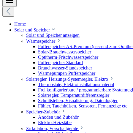
Home
Solar und Speicher
Solar und Speicher anzeigen
Wärmespeicher
Pufferspeicher AS-Premium (passend zum Optithe
Solar-Brauchwasserspeicher
Optitherm-Frischwasserspeicher
Pufferspeicher Standard
Brauchwasser-Standspeicher
Wärmepumpen-Pufferspeicher
Solarregler, Heizungs-Systemregler, Elektro
Thermostate, Elektroinstallationsmaterial
Frei konfigurierbare / programmierbare Systemregl
Solarregler, Temperaturdifferenzregler
Schnittstellen, Visualisierung, Datenlogger
Fühler, Tauchhülsen, Sensoren, Fernanzeige etc.
Speicher-Zubehör
Anoden und Zubehör
Elektro-Heizstäbe
Zirkulation, Vorschaltgeräte