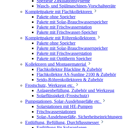
Spezielle Zirkulationssysteme
Wasch- und Spülmaschinen-Vorschaltgeräte
Komplettpakete mit Flachkollektoren
Pakete ohne Speicher
Pakete mit Solar-Brauchwasserspeicher
Pakete mit Frischwasserstation
Pakete mit Frischwasser-Speicher
Komplettpakete mit Röhrenkollektoren
Pakete ohne Speicher
Pakete mit Solar-Brauchwasserspeicher
Pakete mit Frischwasserstation
Pakete mit Optitherm Speicher
Kollektoren und Montagematerial
Flachkollektor Blackline & Zubehör
Flachkollektor AS-Sunline 2100 & Zubehör
Seido-Röhrenkollektoren & Zubehör
Frostschutz, Werkzeug etc.
Anlagenbefüllung, Zubehör und Werkzeug
Solarflüssigkeit (Frostschutz)
Pumpstationen, Solar-Ausdehngefäße etc.
Solarstationen mit HE-Pumpen
Frischwasserstationen
Solar-Ausdehngefäße, Sicherheitseinrichtungen
Entlüftung, Befüllung, Durchflussmesser
Entlüftung für Solaranlagen