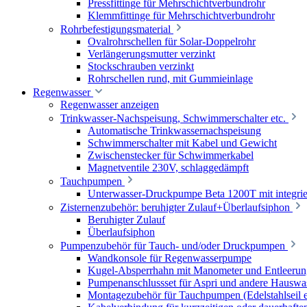
Pressfittinge für Mehrschichtverbundrohr
Klemmfittinge für Mehrschichtverbundrohr
Rohrbefestigungsmaterial
Ovalrohrschellen für Solar-Doppelrohr
Verlängerungsmutter verzinkt
Stockschrauben verzinkt
Rohrschellen rund, mit Gummieinlage
Regenwasser
Regenwasser anzeigen
Trinkwasser-Nachspeisung, Schwimmerschalter etc.
Automatische Trinkwassernachspeisung
Schwimmerschalter mit Kabel und Gewicht
Zwischenstecker für Schwimmerkabel
Magnetventile 230V, schlaggedämpft
Tauchpumpen
Unterwasser-Druckpumpe Beta 1200T mit integrie
Zisternenzubehör: beruhigter Zulauf+Überlaufsiphon
Beruhigter Zulauf
Überlaufsiphon
Pumpenzubehör für Tauch- und/oder Druckpumpen
Wandkonsole für Regenwasserpumpe
Kugel-Absperrhahn mit Manometer und Entleerun
Pumpenanschlussset für Aspri und andere Hauswa
Montagezubehör für Tauchpumpen (Edelstahlseil e