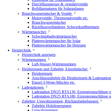
Durchflussmesser & -regulierventile
Befüllarmaturen für Solaranlagen
Brauchwassermischer & Ventile
Motorventile, Thermostatventile etc.
Brauchwassermischer
Rückflussverhinderer, Schwerkraftbremsen
Wärmetauscher
Schwimmbadwärmetauscher
Plattenwärmetauscher für Solar
Plattenwärmetauscher für Heizung
Heiztechnik
Heiztechnik anzeigen
Wärmepumpen
Luft-Wasser-Wärmepumpen
Heizkreissets und Zubehör, Einzelmischer
Heizkreissets
Anschlusszubehör für Heizkreissets & Ladestation
Einzel-3-Wege-Mischer etc.
Ladestationen
Ladestation DN25 RTA130, Erzeugeranschlüsse 
Ladestation DN25 RTA180, Erzeugeranschlüsse u
Zubehör, Umwälzpumpen, Rücklaufanhebungen
Zubehör Holzfeuerungen
Umwälzpumpen