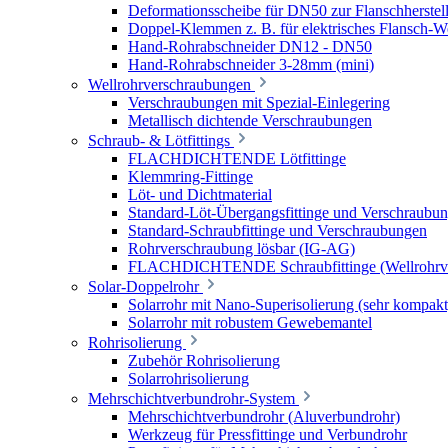
Deformationsscheibe für DN50 zur Flanschherstel
Doppel-Klemmen z. B. für elektrisches Flansch-
Hand-Rohrabschneider DN12 - DN50
Hand-Rohrabschneider 3-28mm (mini)
Wellrohrverschraubungen
Verschraubungen mit Spezial-Einlegering
Metallisch dichtende Verschraubungen
Schraub- & Lötfittings
FLACHDICHTENDE Lötfittinge
Klemmring-Fittinge
Löt- und Dichtmaterial
Standard-Löt-Übergangsfittinge und Verschraubu
Standard-Schraubfittinge und Verschraubungen
Rohrverschraubung lösbar (IG-AG)
FLACHDICHTENDE Schraubfittinge (Wellrohrve
Solar-Doppelrohr
Solarrohr mit Nano-Superisolierung (sehr kompakt
Solarrohr mit robustem Gewebemantel
Rohrisolierung
Zubehör Rohrisolierung
Solarrohrisolierung
Mehrschichtverbundrohr-System
Mehrschichtverbundrohr (Aluverbundrohr)
Werkzeug für Pressfittinge und Verbundrohr