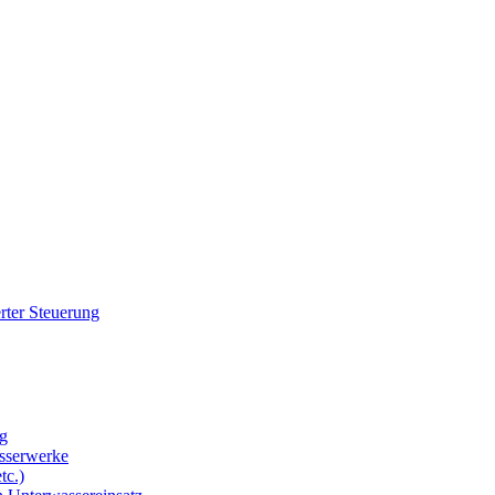
rter Steuerung
g
sserwerke
tc.)