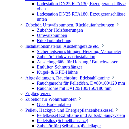
Ladestation DN25 RTA130, Erzeugeranschlüsse
oben
Ladestation DN25 RTA180, Erzeugeranschlüsse
unten
Zubehör, Umwälzpumpen, Rücklaufanhebungen
Zubehör Holzfeuerungen
Umwälzpumpen
Rücklaufanhebung
Installationsmaterial, Ausdehngefäße etc.
Sicherheitseinrichtungen Heizung, Manometer
Zubehör Trinkwasserinstallation
Ausdehngefäße für Heizung / Brauchwasser
Entlüfter, Schmutzfänger
Kugel- & KFE-Hähne
Abgasleitungen, Rauchrohre, Edelstahlkamine
Rauchgasrohr für Pelletöfen, D=80/100/120 mm
Rauchrohre mit D=120/130/150/180 mm
Zugbegrenzer
Zubehör für Wohnraumöfen
Glas-Bodenplatten
Pellet-, Hackgut- und Energiepflanzenheizkessel
Pelletkessel Extraflame und Aufsatz-Saugsystem
Pelletsilos (Schnellbausätze)
Zubehör für (Selbstbau-)Pelletlager