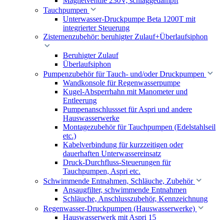
Magnetventile 230V, schlaggedämpft
Tauchpumpen
Unterwasser-Druckpumpe Beta 1200T mit
integrierter Steuerung
Zisternenzubehör: beruhigter Zulauf+Überlaufsiphon
Beruhigter Zulauf
Überlaufsiphon
Pumpenzubehör für Tauch- und/oder Druckpumpen
Wandkonsole für Regenwasserpumpe
Kugel-Absperrhahn mit Manometer und
Entleerung
Pumpenanschlussset für Aspri und andere
Hauswasserwerke
Montagezubehör für Tauchpumpen (Edelstahlseil
etc.)
Kabelverbindung für kurzzeitigen oder
dauerhaften Unterwassereinsatz
Druck-Durchfluss-Steuerungen für
Tauchpumpen, Aspri etc.
Schwimmende Entnahmen, Schläuche, Zubehör
Ansaugfilter, schwimmende Entnahmen
Schläuche, Anschlusszubehör, Kennzeichnung
Regenwasser-Druckpumpen (Hauswasserwerke)
Hauswasserwerk mit Aspri 15