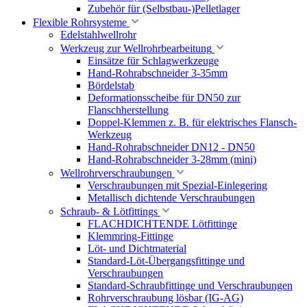
Zubehör für (Selbstbau-)Pelletlager
Flexible Rohrsysteme
Edelstahlwellrohr
Werkzeug zur Wellrohrbearbeitung
Einsätze für Schlagwerkzeuge
Hand-Rohrabschneider 3-35mm
Bördelstab
Deformationsscheibe für DN50 zur
Flanschherstellung
Doppel-Klemmen z. B. für elektrisches Flansch-
Werkzeug
Hand-Rohrabschneider DN12 - DN50
Hand-Rohrabschneider 3-28mm (mini)
Wellrohrverschraubungen
Verschraubungen mit Spezial-Einlegering
Metallisch dichtende Verschraubungen
Schraub- & Lötfittings
FLACHDICHTENDE Lötfittinge
Klemmring-Fittinge
Löt- und Dichtmaterial
Standard-Löt-Übergangsfittinge und
Verschraubungen
Standard-Schraubfittinge und Verschraubungen
Rohrverschraubung lösbar (IG-AG)