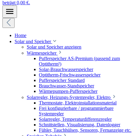
beträgt 0,00 €.
Home
Solar und Speicher
Solar und Speicher anzeigen
Wärmespeicher
Pufferspeicher AS-Premium (passend zum
Optitherm²)
Solar-Brauchwasserspeicher
Optitherm-Frischwasserspeicher
Pufferspeicher Standard
Brauchwasser-Standspeicher
Wärmepumpen-Pufferspeicher
Solarregler, Heizungs-Systemregler, Elektro
Thermostate, Elektroinstallationsmaterial
Frei konfigurierbare / programmierbare
Systemregler
Solarregler, Temperaturdifferenzregler
Schnittstellen, Visualisierung, Datenlogger
Fühler, Tauchhülsen, Sensoren, Fernanzeige etc.