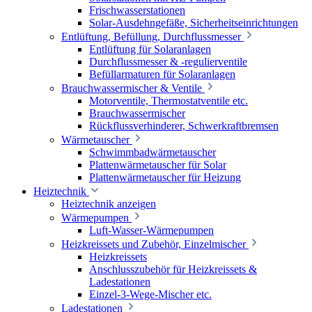
Frischwasserstationen
Solar-Ausdehngefäße, Sicherheitseinrichtungen
Entlüftung, Befüllung, Durchflussmesser
Entlüftung für Solaranlagen
Durchflussmesser & -regulierventile
Befüllarmaturen für Solaranlagen
Brauchwassermischer & Ventile
Motorventile, Thermostatventile etc.
Brauchwassermischer
Rückflussverhinderer, Schwerkraftbremsen
Wärmetauscher
Schwimmbadwärmetauscher
Plattenwärmetauscher für Solar
Plattenwärmetauscher für Heizung
Heiztechnik
Heiztechnik anzeigen
Wärmepumpen
Luft-Wasser-Wärmepumpen
Heizkreissets und Zubehör, Einzelmischer
Heizkreissets
Anschlusszubehör für Heizkreissets &
Ladestationen
Einzel-3-Wege-Mischer etc.
Ladestationen