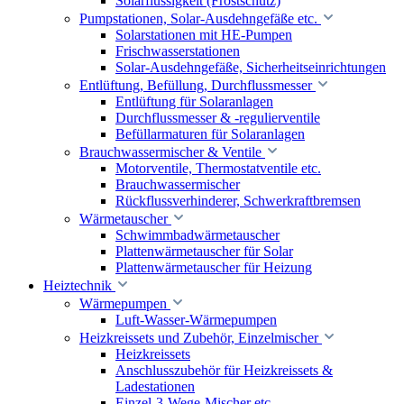
Solarflüssigkeit (Frostschutz)
Pumpstationen, Solar-Ausdehngefäße etc.
Solarstationen mit HE-Pumpen
Frischwasserstationen
Solar-Ausdehngefäße, Sicherheitseinrichtungen
Entlüftung, Befüllung, Durchflussmesser
Entlüftung für Solaranlagen
Durchflussmesser & -regulierventile
Befüllarmaturen für Solaranlagen
Brauchwassermischer & Ventile
Motorventile, Thermostatventile etc.
Brauchwassermischer
Rückflussverhinderer, Schwerkraftbremsen
Wärmetauscher
Schwimmbadwärmetauscher
Plattenwärmetauscher für Solar
Plattenwärmetauscher für Heizung
Heiztechnik
Wärmepumpen
Luft-Wasser-Wärmepumpen
Heizkreissets und Zubehör, Einzelmischer
Heizkreissets
Anschlusszubehör für Heizkreissets &
Ladestationen
Einzel-3-Wege-Mischer etc.