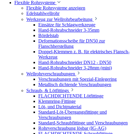
Flexible Rohrsysteme
Flexible Rohrsysteme anzeigen
Edelstahlwellrohr
Werkzeug zur Wellrohrbearbeitung
Einsätze für Schlagwerkzeuge
Hand-Rohrabschneider 3-35mm
Bördelstab
Deformationsscheibe für DN50 zur
Flanschherstellung
Doppel-Klemmen z. B. für elektrisches Flansch-
Werkzeug
Hand-Rohrabschneider DN12 - DN50
Hand-Rohrabschneider 3-28mm (mini)
Wellrohrverschraubungen
Verschraubungen mit Spezial-Einlegering
Metallisch dichtende Verschraubungen
Schraub- & Lötfittings
FLACHDICHTENDE Lötfittinge
Klemmring-Fittinge
Löt- und Dichtmaterial
Standard-Löt-Übergangsfittinge und
Verschraubungen
Standard-Schraubfittinge und Verschraubungen
Rohrverschraubung lösbar (IG-AG)
FLACHDICHTENDE Schraubfittinge