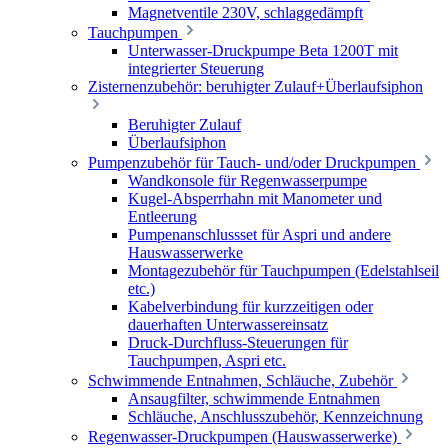
Magnetventile 230V, schlaggedämpft
Tauchpumpen
Unterwasser-Druckpumpe Beta 1200T mit
integrierter Steuerung
Zisternenzubehör: beruhigter Zulauf+Überlaufsiphon
Beruhigter Zulauf
Überlaufsiphon
Pumpenzubehör für Tauch- und/oder Druckpumpen
Wandkonsole für Regenwasserpumpe
Kugel-Absperrhahn mit Manometer und
Entleerung
Pumpenanschlussset für Aspri und andere
Hauswasserwerke
Montagezubehör für Tauchpumpen (Edelstahlseil
etc.)
Kabelverbindung für kurzzeitigen oder
dauerhaften Unterwassereinsatz
Druck-Durchfluss-Steuerungen für
Tauchpumpen, Aspri etc.
Schwimmende Entnahmen, Schläuche, Zubehör
Ansaugfilter, schwimmende Entnahmen
Schläuche, Anschlusszubehör, Kennzeichnung
Regenwasser-Druckpumpen (Hauswasserwerke)