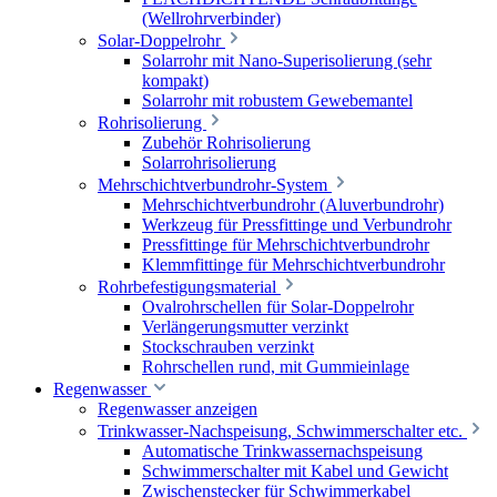
(Wellrohrverbinder)
Solar-Doppelrohr
Solarrohr mit Nano-Superisolierung (sehr
kompakt)
Solarrohr mit robustem Gewebemantel
Rohrisolierung
Zubehör Rohrisolierung
Solarrohrisolierung
Mehrschichtverbundrohr-System
Mehrschichtverbundrohr (Aluverbundrohr)
Werkzeug für Pressfittinge und Verbundrohr
Pressfittinge für Mehrschichtverbundrohr
Klemmfittinge für Mehrschichtverbundrohr
Rohrbefestigungsmaterial
Ovalrohrschellen für Solar-Doppelrohr
Verlängerungsmutter verzinkt
Stockschrauben verzinkt
Rohrschellen rund, mit Gummieinlage
Regenwasser
Regenwasser anzeigen
Trinkwasser-Nachspeisung, Schwimmerschalter etc.
Automatische Trinkwassernachspeisung
Schwimmerschalter mit Kabel und Gewicht
Zwischenstecker für Schwimmerkabel