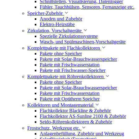
Schnittstellen, Visualisierung, Datenlogger
Fühler, Tauchhülsen, Sensoren, Fernanzeige etc.
Speicher-Zubehör
Anoden und Zubehör
Elektro-Heizstäbe
Zirkulation, Vorschaltgeräte
Spezielle Zirkulationssysteme
Wasch- und Spülmaschinen-Vorschaltgeräte
Komplettpakete mit Flachkollektoren
Pakete ohne Speicher
Pakete mit Solar-Brauchwasserspeicher
Pakete mit Frischwasserstation
Pakete mit Frischwasser-Speicher
Komplettpakete mit Röhrenkollektoren
Pakete ohne Speicher
Pakete mit Solar-Brauchwasserspeicher
Pakete mit Frischwasserstation
Pakete mit Optitherm Speicher
Kollektoren und Montagematerial
Flachkollektor Blackline & Zubehör
Flachkollektor AS-Sunline 2100 & Zubehör
Seido-Röhrenkollektoren & Zubehör
Frostschutz, Werkzeug etc.
Anlagenbefüllung, Zubehör und Werkzeug