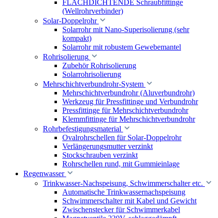
FLACHDICHTENDE Schraubfittinge
(Wellrohrverbinder)
Solar-Doppelrohr
Solarrohr mit Nano-Superisolierung (sehr
kompakt)
Solarrohr mit robustem Gewebemantel
Rohrisolierung
Zubehör Rohrisolierung
Solarrohrisolierung
Mehrschichtverbundrohr-System
Mehrschichtverbundrohr (Aluverbundrohr)
Werkzeug für Pressfittinge und Verbundrohr
Pressfittinge für Mehrschichtverbundrohr
Klemmfittinge für Mehrschichtverbundrohr
Rohrbefestigungsmaterial
Ovalrohrschellen für Solar-Doppelrohr
Verlängerungsmutter verzinkt
Stockschrauben verzinkt
Rohrschellen rund, mit Gummieinlage
Regenwasser
Trinkwasser-Nachspeisung, Schwimmerschalter etc.
Automatische Trinkwassernachspeisung
Schwimmerschalter mit Kabel und Gewicht
Zwischenstecker für Schwimmerkabel