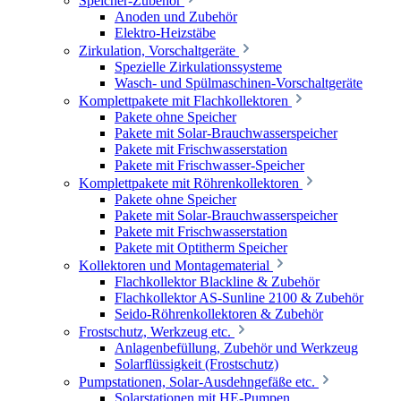
Speicher-Zubehör
Anoden und Zubehör
Elektro-Heizstäbe
Zirkulation, Vorschaltgeräte
Spezielle Zirkulationssysteme
Wasch- und Spülmaschinen-Vorschaltgeräte
Komplettpakete mit Flachkollektoren
Pakete ohne Speicher
Pakete mit Solar-Brauchwasserspeicher
Pakete mit Frischwasserstation
Pakete mit Frischwasser-Speicher
Komplettpakete mit Röhrenkollektoren
Pakete ohne Speicher
Pakete mit Solar-Brauchwasserspeicher
Pakete mit Frischwasserstation
Pakete mit Optitherm Speicher
Kollektoren und Montagematerial
Flachkollektor Blackline & Zubehör
Flachkollektor AS-Sunline 2100 & Zubehör
Seido-Röhrenkollektoren & Zubehör
Frostschutz, Werkzeug etc.
Anlagenbefüllung, Zubehör und Werkzeug
Solarflüssigkeit (Frostschutz)
Pumpstationen, Solar-Ausdehngefäße etc.
Solarstationen mit HE-Pumpen