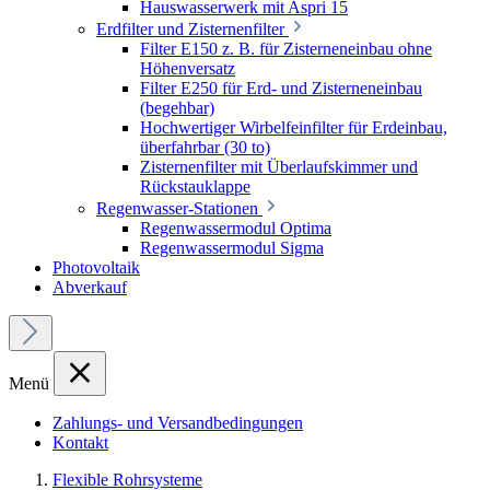
Hauswasserwerk mit Aspri 15
Erdfilter und Zisternenfilter
Filter E150 z. B. für Zisterneneinbau ohne
Höhenversatz
Filter E250 für Erd- und Zisterneneinbau
(begehbar)
Hochwertiger Wirbelfeinfilter für Erdeinbau,
überfahrbar (30 to)
Zisternenfilter mit Überlaufskimmer und
Rückstauklappe
Regenwasser-Stationen
Regenwassermodul Optima
Regenwassermodul Sigma
Photovoltaik
Abverkauf
Menü
Zahlungs- und Versandbedingungen
Kontakt
Flexible Rohrsysteme