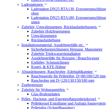
Ladestationen
Ladestation DN25 RTA130, Erzeugeranschlüsse
oben
Ladestation DN25 RTA180, Erzeugeranschlüsse
unten
Zubehör, Umwälzpumpen, Rücklaufanhebungen
Zubehör Holzfeuerungen
Umwälzpumpen
Rücklaufanhebung
Installationsmaterial, Ausdehngefäße etc.
Sicherheitseinrichtungen Heizung, Manometer
Zubehör Trinkwasserinstallation
Ausdehngefäße für Heizung / Brauchwasser
Entlüfter, Schmutzfänger
Kugel- & KFE-Hähne
Abgasleitungen, Rauchrohre, Edelstahlkamine
Rauchgasrohr für Pelletöfen, D=80/100/120 mm
Rauchrohre mit D=120/130/150/180 mm
Zugbegrenzer
Zubehör für Wohnraumöfen
Glas-Bodenplatten
Pellet-, Hackgut- und Energiepflanzenheizkessel
Pelletkessel Extraflame und Aufsatz-Saugsystem
Pelletsilos (Schnellbausätze)