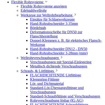
Flexible Rohrsysteme
Flexible Rohrsysteme anzeigen
Edelstahlwellrohr
Werkzeug zur Wellrohrbearbeitung
Einsätze für Schlagwerkzeuge
Hand-Rohrabschneider 3-35mm
Bördelstab
Deformationsscheibe für DN50 zur
Flanschherstellung
Doppel-Klemmen z. B. für elektrisches Flansch-
Werkzeug
Hand-Rohrabschneider DN12 - DN50
Hand-Rohrabschneider 3-28mm (mini)
Wellrohrverschraubungen
Verschraubungen mit Spezial-Einlegering
Metallisch dichtende Verschraubungen
Schraub- & Lötfittings
FLACHDICHTENDE Lötfittinge
Klemmring-Fittinge
Löt- und Dichtmaterial
Standard-Löt-Übergangsfittinge und
Verschraubungen
Standard-Schraubfittinge und Verschraubungen
Rohrverschraubung lösbar (IG-AG)
FLACHDICHTENDE Schraubfittinge