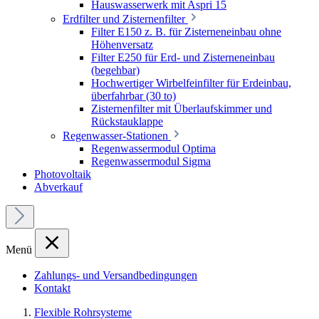
Hauswasserwerk mit Aspri 15
Erdfilter und Zisternenfilter
Filter E150 z. B. für Zisterneneinbau ohne
Höhenversatz
Filter E250 für Erd- und Zisterneneinbau
(begehbar)
Hochwertiger Wirbelfeinfilter für Erdeinbau,
überfahrbar (30 to)
Zisternenfilter mit Überlaufskimmer und
Rückstauklappe
Regenwasser-Stationen
Regenwassermodul Optima
Regenwassermodul Sigma
Photovoltaik
Abverkauf
Menü
Zahlungs- und Versandbedingungen
Kontakt
Flexible Rohrsysteme