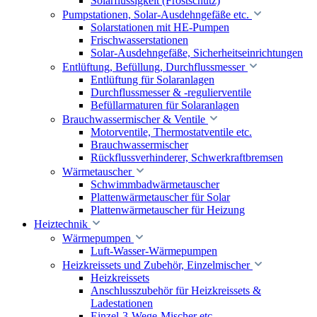
Solarflüssigkeit (Frostschutz)
Pumpstationen, Solar-Ausdehngefäße etc.
Solarstationen mit HE-Pumpen
Frischwasserstationen
Solar-Ausdehngefäße, Sicherheitseinrichtungen
Entlüftung, Befüllung, Durchflussmesser
Entlüftung für Solaranlagen
Durchflussmesser & -regulierventile
Befüllarmaturen für Solaranlagen
Brauchwassermischer & Ventile
Motorventile, Thermostatventile etc.
Brauchwassermischer
Rückflussverhinderer, Schwerkraftbremsen
Wärmetauscher
Schwimmbadwärmetauscher
Plattenwärmetauscher für Solar
Plattenwärmetauscher für Heizung
Heiztechnik
Wärmepumpen
Luft-Wasser-Wärmepumpen
Heizkreissets und Zubehör, Einzelmischer
Heizkreissets
Anschlusszubehör für Heizkreissets &
Ladestationen
Einzel-3-Wege-Mischer etc.