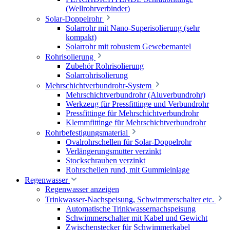
(Wellrohrverbinder)
Solar-Doppelrohr
Solarrohr mit Nano-Superisolierung (sehr
kompakt)
Solarrohr mit robustem Gewebemantel
Rohrisolierung
Zubehör Rohrisolierung
Solarrohrisolierung
Mehrschichtverbundrohr-System
Mehrschichtverbundrohr (Aluverbundrohr)
Werkzeug für Pressfittinge und Verbundrohr
Pressfittinge für Mehrschichtverbundrohr
Klemmfittinge für Mehrschichtverbundrohr
Rohrbefestigungsmaterial
Ovalrohrschellen für Solar-Doppelrohr
Verlängerungsmutter verzinkt
Stockschrauben verzinkt
Rohrschellen rund, mit Gummieinlage
Regenwasser
Regenwasser anzeigen
Trinkwasser-Nachspeisung, Schwimmerschalter etc.
Automatische Trinkwassernachspeisung
Schwimmerschalter mit Kabel und Gewicht
Zwischenstecker für Schwimmerkabel