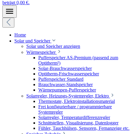
beträgt 0,00 €.
Home
Solar und Speicher
Solar und Speicher anzeigen
Wärmespeicher
Pufferspeicher AS-Premium (passend zum
Optitherm²)
Solar-Brauchwasserspeicher
Optitherm-Frischwasserspeicher
Pufferspeicher Standard
Brauchwasser-Standspeicher
Wärmepumpen-Pufferspeicher
Solarregler, Heizungs-Systemregler, Elektro
Thermostate, Elektroinstallationsmaterial
Frei konfigurierbare / programmierbare
Systemregler
Solarregler, Temperaturdifferenzregler
Schnittstellen, Visualisierung, Datenlogger
Fühler, Tauchhülsen, Sensoren, Fernanzeige etc.