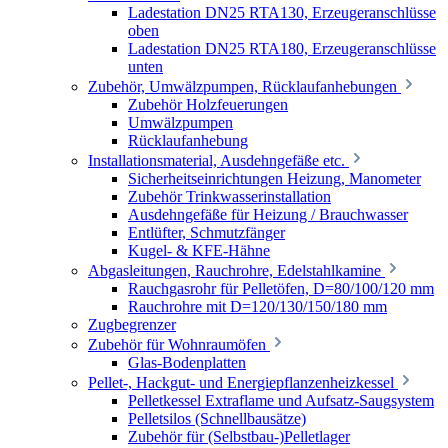
Ladestation DN25 RTA130, Erzeugeranschlüsse
oben
Ladestation DN25 RTA180, Erzeugeranschlüsse
unten
Zubehör, Umwälzpumpen, Rücklaufanhebungen
Zubehör Holzfeuerungen
Umwälzpumpen
Rücklaufanhebung
Installationsmaterial, Ausdehngefäße etc.
Sicherheitseinrichtungen Heizung, Manometer
Zubehör Trinkwasserinstallation
Ausdehngefäße für Heizung / Brauchwasser
Entlüfter, Schmutzfänger
Kugel- & KFE-Hähne
Abgasleitungen, Rauchrohre, Edelstahlkamine
Rauchgasrohr für Pelletöfen, D=80/100/120 mm
Rauchrohre mit D=120/130/150/180 mm
Zugbegrenzer
Zubehör für Wohnraumöfen
Glas-Bodenplatten
Pellet-, Hackgut- und Energiepflanzenheizkessel
Pelletkessel Extraflame und Aufsatz-Saugsystem
Pelletsilos (Schnellbausätze)
Zubehör für (Selbstbau-)Pelletlager