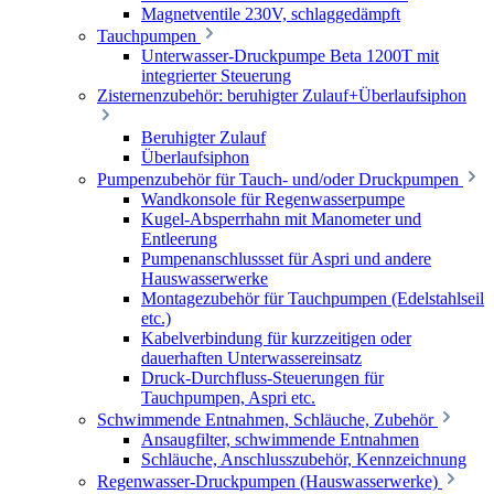
Magnetventile 230V, schlaggedämpft
Tauchpumpen
Unterwasser-Druckpumpe Beta 1200T mit
integrierter Steuerung
Zisternenzubehör: beruhigter Zulauf+Überlaufsiphon
Beruhigter Zulauf
Überlaufsiphon
Pumpenzubehör für Tauch- und/oder Druckpumpen
Wandkonsole für Regenwasserpumpe
Kugel-Absperrhahn mit Manometer und
Entleerung
Pumpenanschlussset für Aspri und andere
Hauswasserwerke
Montagezubehör für Tauchpumpen (Edelstahlseil
etc.)
Kabelverbindung für kurzzeitigen oder
dauerhaften Unterwassereinsatz
Druck-Durchfluss-Steuerungen für
Tauchpumpen, Aspri etc.
Schwimmende Entnahmen, Schläuche, Zubehör
Ansaugfilter, schwimmende Entnahmen
Schläuche, Anschlusszubehör, Kennzeichnung
Regenwasser-Druckpumpen (Hauswasserwerke)