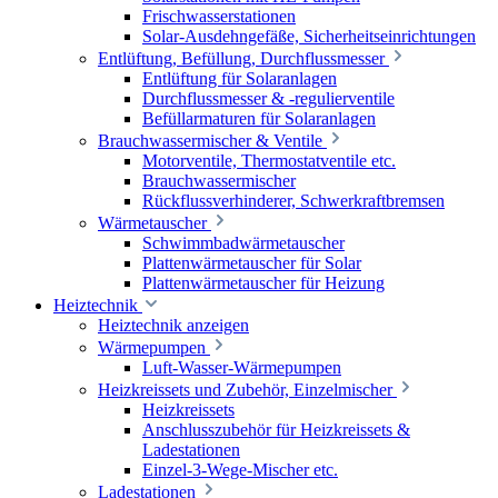
Frischwasserstationen
Solar-Ausdehngefäße, Sicherheitseinrichtungen
Entlüftung, Befüllung, Durchflussmesser
Entlüftung für Solaranlagen
Durchflussmesser & -regulierventile
Befüllarmaturen für Solaranlagen
Brauchwassermischer & Ventile
Motorventile, Thermostatventile etc.
Brauchwassermischer
Rückflussverhinderer, Schwerkraftbremsen
Wärmetauscher
Schwimmbadwärmetauscher
Plattenwärmetauscher für Solar
Plattenwärmetauscher für Heizung
Heiztechnik
Heiztechnik anzeigen
Wärmepumpen
Luft-Wasser-Wärmepumpen
Heizkreissets und Zubehör, Einzelmischer
Heizkreissets
Anschlusszubehör für Heizkreissets &
Ladestationen
Einzel-3-Wege-Mischer etc.
Ladestationen