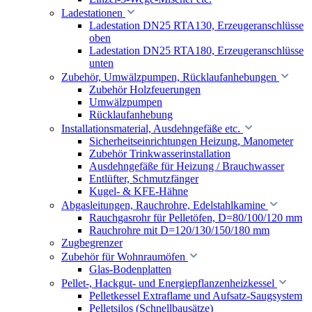
Ladestationen
Ladestation DN25 RTA130, Erzeugeranschlüsse
oben
Ladestation DN25 RTA180, Erzeugeranschlüsse
unten
Zubehör, Umwälzpumpen, Rücklaufanhebungen
Zubehör Holzfeuerungen
Umwälzpumpen
Rücklaufanhebung
Installationsmaterial, Ausdehngefäße etc.
Sicherheitseinrichtungen Heizung, Manometer
Zubehör Trinkwasserinstallation
Ausdehngefäße für Heizung / Brauchwasser
Entlüfter, Schmutzfänger
Kugel- & KFE-Hähne
Abgasleitungen, Rauchrohre, Edelstahlkamine
Rauchgasrohr für Pelletöfen, D=80/100/120 mm
Rauchrohre mit D=120/130/150/180 mm
Zugbegrenzer
Zubehör für Wohnraumöfen
Glas-Bodenplatten
Pellet-, Hackgut- und Energiepflanzenheizkessel
Pelletkessel Extraflame und Aufsatz-Saugsystem
Pelletsilos (Schnellbausätze)