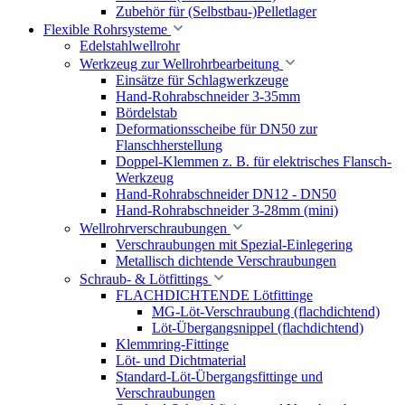
Zubehör für (Selbstbau-)Pelletlager
Flexible Rohrsysteme
Edelstahlwellrohr
Werkzeug zur Wellrohrbearbeitung
Einsätze für Schlagwerkzeuge
Hand-Rohrabschneider 3-35mm
Bördelstab
Deformationsscheibe für DN50 zur
Flanschherstellung
Doppel-Klemmen z. B. für elektrisches Flansch-
Werkzeug
Hand-Rohrabschneider DN12 - DN50
Hand-Rohrabschneider 3-28mm (mini)
Wellrohrverschraubungen
Verschraubungen mit Spezial-Einlegering
Metallisch dichtende Verschraubungen
Schraub- & Lötfittings
FLACHDICHTENDE Lötfittinge
MG-Löt-Verschraubung (flachdichtend)
Löt-Übergangsnippel (flachdichtend)
Klemmring-Fittinge
Löt- und Dichtmaterial
Standard-Löt-Übergangsfittinge und
Verschraubungen