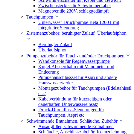
Schwimmerschalter mit Kabel und Gewicht
Zwischenstecker für Schwimmerkabel
Magnetventile 230V, schlaggedämpft
Tauchpumpen
Unterwasser-Druckpumpe Beta 1200T mit
integrierter Steuerung
Zisternenzubehör: beruhigter Zulauf+Überlaufsiphon
Beruhigter Zulauf
Überlaufsiphon
Pumpenzubehör für Tauch- und/oder Druckpumpen
Wandkonsole für Regenwasserpumpe
Kugel-Absperrhahn mit Manometer und
Entleerung
Pumpenanschlussset für Aspri und andere
Hauswasserwerke
Montagezubehör für Tauchpumpen (Edelstahlseil
etc.)
Kabelverbindung für kurzzeitigen oder
dauerhaften Unterwassereinsatz
Druck-Durchfluss-Steuerungen für
Tauchpumpen, Aspri etc.
Schwimmende Entnahmen, Schläuche, Zubehör
Ansaugfilter, schwimmende Entnahmen
Schläuche, Anschlusszubehör, Kennzeichnung