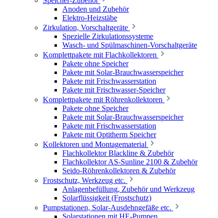
Speicher-Zubehör
Anoden und Zubehör
Elektro-Heizstäbe
Zirkulation, Vorschaltgeräte
Spezielle Zirkulationssysteme
Wasch- und Spülmaschinen-Vorschaltgeräte
Komplettpakete mit Flachkollektoren
Pakete ohne Speicher
Pakete mit Solar-Brauchwasserspeicher
Pakete mit Frischwasserstation
Pakete mit Frischwasser-Speicher
Komplettpakete mit Röhrenkollektoren
Pakete ohne Speicher
Pakete mit Solar-Brauchwasserspeicher
Pakete mit Frischwasserstation
Pakete mit Optitherm Speicher
Kollektoren und Montagematerial
Flachkollektor Blackline & Zubehör
Flachkollektor AS-Sunline 2100 & Zubehör
Seido-Röhrenkollektoren & Zubehör
Frostschutz, Werkzeug etc.
Anlagenbefüllung, Zubehör und Werkzeug
Solarflüssigkeit (Frostschutz)
Pumpstationen, Solar-Ausdehngefäße etc.
Solarstationen mit HE-Pumpen