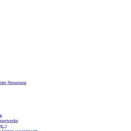
rter Steuerung
g
sserwerke
tc.)