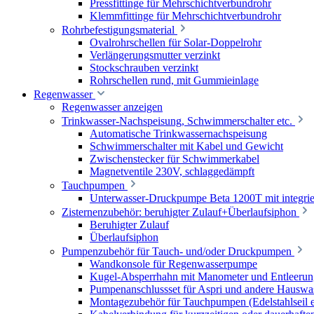
Pressfittinge für Mehrschichtverbundrohr
Klemmfittinge für Mehrschichtverbundrohr
Rohrbefestigungsmaterial
Ovalrohrschellen für Solar-Doppelrohr
Verlängerungsmutter verzinkt
Stockschrauben verzinkt
Rohrschellen rund, mit Gummieinlage
Regenwasser
Regenwasser anzeigen
Trinkwasser-Nachspeisung, Schwimmerschalter etc.
Automatische Trinkwassernachspeisung
Schwimmerschalter mit Kabel und Gewicht
Zwischenstecker für Schwimmerkabel
Magnetventile 230V, schlaggedämpft
Tauchpumpen
Unterwasser-Druckpumpe Beta 1200T mit integrie
Zisternenzubehör: beruhigter Zulauf+Überlaufsiphon
Beruhigter Zulauf
Überlaufsiphon
Pumpenzubehör für Tauch- und/oder Druckpumpen
Wandkonsole für Regenwasserpumpe
Kugel-Absperrhahn mit Manometer und Entleerun
Pumpenanschlussset für Aspri und andere Hauswa
Montagezubehör für Tauchpumpen (Edelstahlseil e