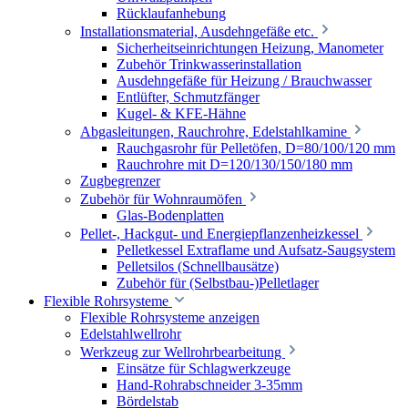
Rücklaufanhebung
Installationsmaterial, Ausdehngefäße etc.
Sicherheitseinrichtungen Heizung, Manometer
Zubehör Trinkwasserinstallation
Ausdehngefäße für Heizung / Brauchwasser
Entlüfter, Schmutzfänger
Kugel- & KFE-Hähne
Abgasleitungen, Rauchrohre, Edelstahlkamine
Rauchgasrohr für Pelletöfen, D=80/100/120 mm
Rauchrohre mit D=120/130/150/180 mm
Zugbegrenzer
Zubehör für Wohnraumöfen
Glas-Bodenplatten
Pellet-, Hackgut- und Energiepflanzenheizkessel
Pelletkessel Extraflame und Aufsatz-Saugsystem
Pelletsilos (Schnellbausätze)
Zubehör für (Selbstbau-)Pelletlager
Flexible Rohrsysteme
Flexible Rohrsysteme anzeigen
Edelstahlwellrohr
Werkzeug zur Wellrohrbearbeitung
Einsätze für Schlagwerkzeuge
Hand-Rohrabschneider 3-35mm
Bördelstab