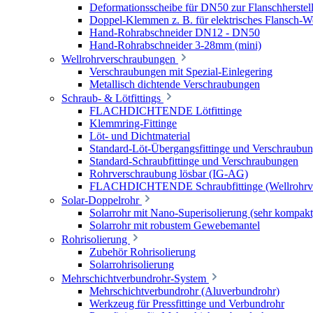
Deformationsscheibe für DN50 zur Flanschherstel
Doppel-Klemmen z. B. für elektrisches Flansch-
Hand-Rohrabschneider DN12 - DN50
Hand-Rohrabschneider 3-28mm (mini)
Wellrohrverschraubungen
Verschraubungen mit Spezial-Einlegering
Metallisch dichtende Verschraubungen
Schraub- & Lötfittings
FLACHDICHTENDE Lötfittinge
Klemmring-Fittinge
Löt- und Dichtmaterial
Standard-Löt-Übergangsfittinge und Verschraubu
Standard-Schraubfittinge und Verschraubungen
Rohrverschraubung lösbar (IG-AG)
FLACHDICHTENDE Schraubfittinge (Wellrohrve
Solar-Doppelrohr
Solarrohr mit Nano-Superisolierung (sehr kompakt
Solarrohr mit robustem Gewebemantel
Rohrisolierung
Zubehör Rohrisolierung
Solarrohrisolierung
Mehrschichtverbundrohr-System
Mehrschichtverbundrohr (Aluverbundrohr)
Werkzeug für Pressfittinge und Verbundrohr