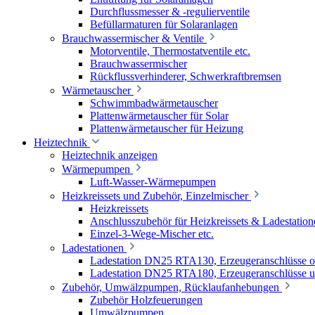
Durchflussmesser & -regulierventile
Befüllarmaturen für Solaranlagen
Brauchwassermischer & Ventile
Motorventile, Thermostatventile etc.
Brauchwassermischer
Rückflussverhinderer, Schwerkraftbremsen
Wärmetauscher
Schwimmbadwärmetauscher
Plattenwärmetauscher für Solar
Plattenwärmetauscher für Heizung
Heiztechnik
Heiztechnik anzeigen
Wärmepumpen
Luft-Wasser-Wärmepumpen
Heizkreissets und Zubehör, Einzelmischer
Heizkreissets
Anschlusszubehör für Heizkreissets & Ladestation
Einzel-3-Wege-Mischer etc.
Ladestationen
Ladestation DN25 RTA130, Erzeugeranschlüsse 
Ladestation DN25 RTA180, Erzeugeranschlüsse u
Zubehör, Umwälzpumpen, Rücklaufanhebungen
Zubehör Holzfeuerungen
Umwälzpumpen