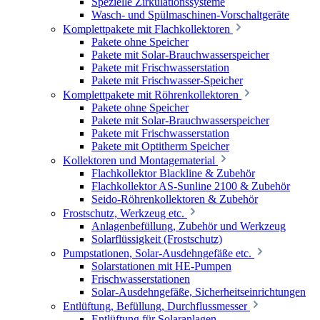
Spezielle Zirkulationssysteme
Wasch- und Spülmaschinen-Vorschaltgeräte
Komplettpakete mit Flachkollektoren
Pakete ohne Speicher
Pakete mit Solar-Brauchwasserspeicher
Pakete mit Frischwasserstation
Pakete mit Frischwasser-Speicher
Komplettpakete mit Röhrenkollektoren
Pakete ohne Speicher
Pakete mit Solar-Brauchwasserspeicher
Pakete mit Frischwasserstation
Pakete mit Optitherm Speicher
Kollektoren und Montagematerial
Flachkollektor Blackline & Zubehör
Flachkollektor AS-Sunline 2100 & Zubehör
Seido-Röhrenkollektoren & Zubehör
Frostschutz, Werkzeug etc.
Anlagenbefüllung, Zubehör und Werkzeug
Solarflüssigkeit (Frostschutz)
Pumpstationen, Solar-Ausdehngefäße etc.
Solarstationen mit HE-Pumpen
Frischwasserstationen
Solar-Ausdehngefäße, Sicherheitseinrichtungen
Entlüftung, Befüllung, Durchflussmesser
Entlüftung für Solaranlagen