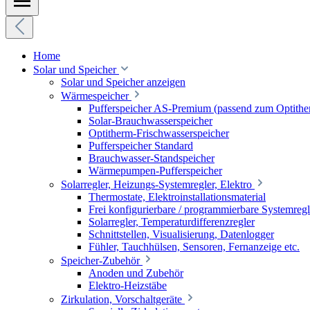
Home
Solar und Speicher
Solar und Speicher anzeigen
Wärmespeicher
Pufferspeicher AS-Premium (passend zum Optithe
Solar-Brauchwasserspeicher
Optitherm-Frischwasserspeicher
Pufferspeicher Standard
Brauchwasser-Standspeicher
Wärmepumpen-Pufferspeicher
Solarregler, Heizungs-Systemregler, Elektro
Thermostate, Elektroinstallationsmaterial
Frei konfigurierbare / programmierbare Systemregl
Solarregler, Temperaturdifferenzregler
Schnittstellen, Visualisierung, Datenlogger
Fühler, Tauchhülsen, Sensoren, Fernanzeige etc.
Speicher-Zubehör
Anoden und Zubehör
Elektro-Heizstäbe
Zirkulation, Vorschaltgeräte