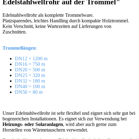
Edelstahlwellrohr auf der Trommel"
Edelstahlwellrohr als komplette Trommelware.
Platzsparendes, leichtes Handling durch kompakte Holztrommel.
Kein Verschnitt, keine Wartezeiten auf Lieferungen von
Zuschnitten.
Trommellängen
:
DN12 = 1200 m
DN16 = 750 m
DN20 = 500 m
DN25 = 320 m
DN32 = 180 m
DN40 = 100 m
DN50 = 80 m
Unser Edelstahlwellrohr ist sehr flexibel und eignet sich sehr gut bei
bogenreichen Installationen. Es eignet sich zur Verwendung bei
Heizungs- oder Solaranlagen
, wird aber auch gerne zum
Herstellen von Wärmetauschern verwendet.