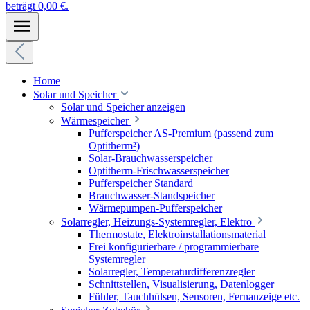
beträgt 0,00 €.
Home
Solar und Speicher
Solar und Speicher anzeigen
Wärmespeicher
Pufferspeicher AS-Premium (passend zum
Optitherm²)
Solar-Brauchwasserspeicher
Optitherm-Frischwasserspeicher
Pufferspeicher Standard
Brauchwasser-Standspeicher
Wärmepumpen-Pufferspeicher
Solarregler, Heizungs-Systemregler, Elektro
Thermostate, Elektroinstallationsmaterial
Frei konfigurierbare / programmierbare
Systemregler
Solarregler, Temperaturdifferenzregler
Schnittstellen, Visualisierung, Datenlogger
Fühler, Tauchhülsen, Sensoren, Fernanzeige etc.