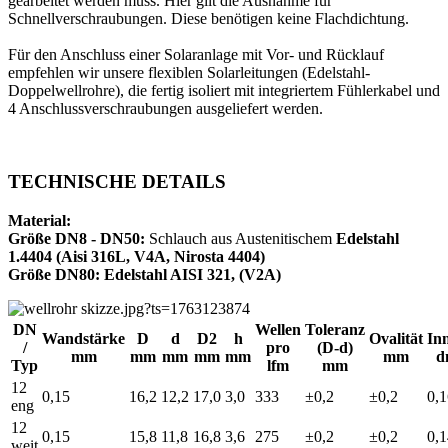
gearbeitet werden muss. Hier gilt die Ausnahme für
Schnellverschraubungen. Diese benötigen keine Flachdichtung.
Für den Anschluss einer Solaranlage mit Vor- und Rücklauf
empfehlen wir unsere flexiblen Solarleitungen (Edelstahl-
Doppelwellrohre), die fertig isoliert mit integriertem Fühlerkabel und
4 Anschlussverschraubungen ausgeliefert werden.
TECHNISCHE DETAILS
Material:
Größe DN8 - DN50:
Schlauch aus Austenitischem
Edelstahl
1.4404 (Aisi 316L, V4A, Nirosta 4404)
Größe DN80:
Edelstahl AISI 321, (V2A)
DN
Wellen
Toleranz
Wandstärke
D
d
D2
h
Ovalität
In
/
pro
(D-d)
mm
mm
mm
mm
mm
mm
d
Typ
lfm
mm
12
0,15
16,2
12,2
17,0
3,0
333
±0,2
±0,2
0,
eng
12
0,15
15,8
11,8
16,8
3,6
275
±0,2
±0,2
0,
weit