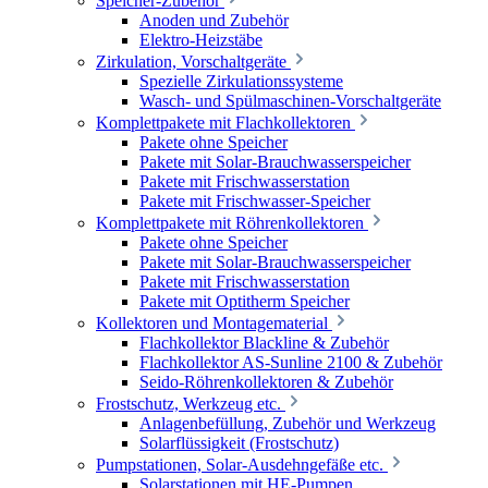
Speicher-Zubehör
Anoden und Zubehör
Elektro-Heizstäbe
Zirkulation, Vorschaltgeräte
Spezielle Zirkulationssysteme
Wasch- und Spülmaschinen-Vorschaltgeräte
Komplettpakete mit Flachkollektoren
Pakete ohne Speicher
Pakete mit Solar-Brauchwasserspeicher
Pakete mit Frischwasserstation
Pakete mit Frischwasser-Speicher
Komplettpakete mit Röhrenkollektoren
Pakete ohne Speicher
Pakete mit Solar-Brauchwasserspeicher
Pakete mit Frischwasserstation
Pakete mit Optitherm Speicher
Kollektoren und Montagematerial
Flachkollektor Blackline & Zubehör
Flachkollektor AS-Sunline 2100 & Zubehör
Seido-Röhrenkollektoren & Zubehör
Frostschutz, Werkzeug etc.
Anlagenbefüllung, Zubehör und Werkzeug
Solarflüssigkeit (Frostschutz)
Pumpstationen, Solar-Ausdehngefäße etc.
Solarstationen mit HE-Pumpen