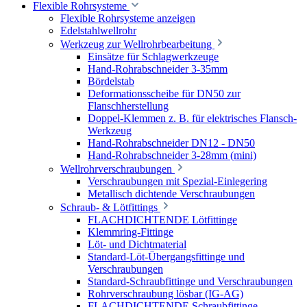
Flexible Rohrsysteme
Flexible Rohrsysteme anzeigen
Edelstahlwellrohr
Werkzeug zur Wellrohrbearbeitung
Einsätze für Schlagwerkzeuge
Hand-Rohrabschneider 3-35mm
Bördelstab
Deformationsscheibe für DN50 zur
Flanschherstellung
Doppel-Klemmen z. B. für elektrisches Flansch-
Werkzeug
Hand-Rohrabschneider DN12 - DN50
Hand-Rohrabschneider 3-28mm (mini)
Wellrohrverschraubungen
Verschraubungen mit Spezial-Einlegering
Metallisch dichtende Verschraubungen
Schraub- & Lötfittings
FLACHDICHTENDE Lötfittinge
Klemmring-Fittinge
Löt- und Dichtmaterial
Standard-Löt-Übergangsfittinge und
Verschraubungen
Standard-Schraubfittinge und Verschraubungen
Rohrverschraubung lösbar (IG-AG)
FLACHDICHTENDE Schraubfittinge