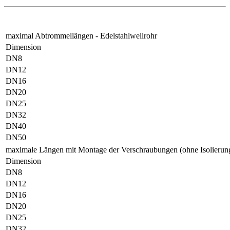
maximal Abtrommellängen - Edelstahlwellrohr
Dimension
DN8
DN12
DN16
DN20
DN25
DN32
DN40
DN50
maximale Längen mit Montage der Verschraubungen (ohne Isolierun
Dimension
DN8
DN12
DN16
DN20
DN25
DN32