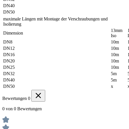
DN40
DN50
maximale Längen mit Montage der Verschraubungen und
Isolierung
13mm
Dimension
Iso
DN8
10m
DN12
10m
DN16
10m
DN20
10m
DN25
10m
DN32
5m
DN40
5m
DN50
x
Bewertungen
0
0 von 0 Bewertungen