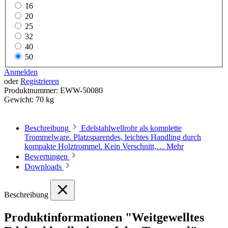
16
20
25
32
40
50
Anmelden
oder
Registrieren
Produktnummer:
EWW-50080
Gewicht:
70 kg
Beschreibung
Edelstahlwellrohr als komplette
Trommelware. Platzsparendes, leichtes Handling durch
kompakte Holztrommel. Kein Verschnitt,…
Mehr
Bewertungen
Downloads
Beschreibung
Produktinformationen "Weitgewelltes