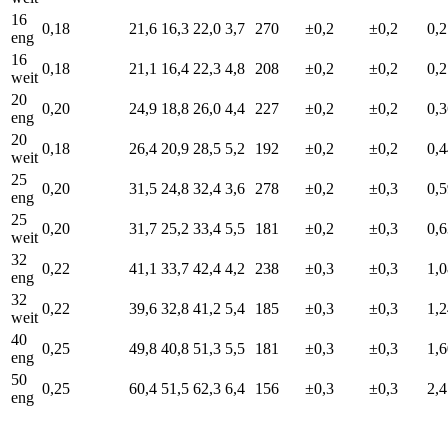
16
0,18
21,6
16,3
22,0
3,7
270
±0,2
±0,2
0,
eng
16
0,18
21,1
16,4
22,3
4,8
208
±0,2
±0,2
0,
weit
20
0,20
24,9
18,8
26,0
4,4
227
±0,2
±0,2
0,
eng
20
0,18
26,4
20,9
28,5
5,2
192
±0,2
±0,2
0,
weit
25
0,20
31,5
24,8
32,4
3,6
278
±0,2
±0,3
0,
eng
25
0,20
31,7
25,2
33,4
5,5
181
±0,2
±0,3
0,
weit
32
0,22
41,1
33,7
42,4
4,2
238
±0,3
±0,3
1,
eng
32
0,22
39,6
32,8
41,2
5,4
185
±0,3
±0,3
1,
weit
40
0,25
49,8
40,8
51,3
5,5
181
±0,3
±0,3
1,
eng
50
0,25
60,4
51,5
62,3
6,4
156
±0,3
±0,3
2,
eng