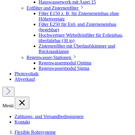
Hauswasserwerk mit Aspri 15
Erdfilter und Zisternenfilter
Filter E150 z. B. für Zisterneneinbau ohne
Höhenversatz
Filter E250 für Erd- und Zisterneneinbau
(begehbar)
Hochwertiger Wirbelfeinfilter für Erdeinbau,
überfahrbar (30 to)
Zisternenfilter mit Überlaufskimmer und
Rückstauklappe
Regenwasser-Stationen
Regenwassermodul Optima
Regenwassermodul Sigma
Photovoltaik
Abverkauf
Menü
Zahlungs- und Versandbedingungen
Kontakt
Flexible Rohrsysteme