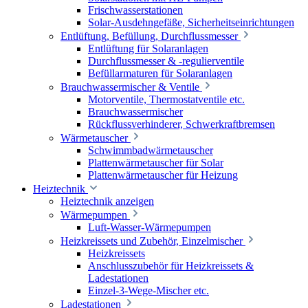
Frischwasserstationen
Solar-Ausdehngefäße, Sicherheitseinrichtungen
Entlüftung, Befüllung, Durchflussmesser
Entlüftung für Solaranlagen
Durchflussmesser & -regulierventile
Befüllarmaturen für Solaranlagen
Brauchwassermischer & Ventile
Motorventile, Thermostatventile etc.
Brauchwassermischer
Rückflussverhinderer, Schwerkraftbremsen
Wärmetauscher
Schwimmbadwärmetauscher
Plattenwärmetauscher für Solar
Plattenwärmetauscher für Heizung
Heiztechnik
Heiztechnik anzeigen
Wärmepumpen
Luft-Wasser-Wärmepumpen
Heizkreissets und Zubehör, Einzelmischer
Heizkreissets
Anschlusszubehör für Heizkreissets &
Ladestationen
Einzel-3-Wege-Mischer etc.
Ladestationen