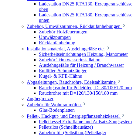
Ladestation DN25 RTA130, Erzeugeranschlüsse
oben
Ladestation DN25 RTA180, Erzeugeranschlüsse
unten
Zubehör, Umwälzpumpen, Rücklaufanhebungen
Zubehör Holzfeuerungen
Umwälzpumpen
Rücklaufanhebung
Installationsmaterial, Ausdehngefäße etc.
Sicherheitseinrichtungen Heizung, Manometer
Zubehör Trinkwasserinstallation
Ausdehngefäße für Heizung / Brauchwasser
Entlüfter, Schmutzfänger
Kugel- & KFE-Hähne
Abgasleitungen, Rauchrohre, Edelstahlkamine
Rauchgasrohr für Pelletöfen, D=80/100/120 mm
Rauchrohre mit D=120/130/150/180 mm
Zugbegrenzer
Zubehör für Wohnraumöfen
Glas-Bodenplatten
Pellet-, Hackgut- und Energiepflanzenheizkessel
Pelletkessel Extraflame und Aufsatz-Saugsystem
Pelletsilos (Schnellbausätze)
Zubehör für (Selbstbau-)Pelletlager