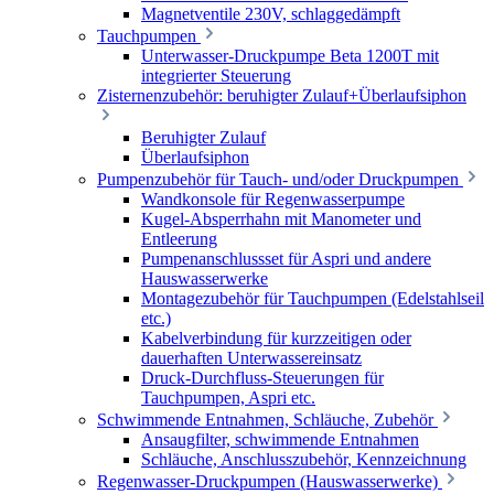
Magnetventile 230V, schlaggedämpft
Tauchpumpen
Unterwasser-Druckpumpe Beta 1200T mit
integrierter Steuerung
Zisternenzubehör: beruhigter Zulauf+Überlaufsiphon
Beruhigter Zulauf
Überlaufsiphon
Pumpenzubehör für Tauch- und/oder Druckpumpen
Wandkonsole für Regenwasserpumpe
Kugel-Absperrhahn mit Manometer und
Entleerung
Pumpenanschlussset für Aspri und andere
Hauswasserwerke
Montagezubehör für Tauchpumpen (Edelstahlseil
etc.)
Kabelverbindung für kurzzeitigen oder
dauerhaften Unterwassereinsatz
Druck-Durchfluss-Steuerungen für
Tauchpumpen, Aspri etc.
Schwimmende Entnahmen, Schläuche, Zubehör
Ansaugfilter, schwimmende Entnahmen
Schläuche, Anschlusszubehör, Kennzeichnung
Regenwasser-Druckpumpen (Hauswasserwerke)