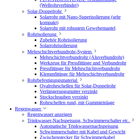
(Wellrohrverbinder)
Solar-Doppelrohr
Solarrohr mit Nano-Superisolierung (sehr
kompakt)
Solarrohr mit robustem Gewebemantel
Rohrisolierung
Zubehör Rohrisolierung
Solarrohrisolierung
Mehrschichtverbundrohr-System
Mehrschichtverbundrohr (Aluverbundrohr)
Werkzeug für Pressfittinge und Verbundrohr
Pressfittinge für Mehrschichtverbundrohr
Klemmfittinge für Mehrschichtverbundrohr
Rohrbefestigungsmaterial
Ovalrohrschellen für Solar-Doppelrohr
Verlängerungsmutter verzinkt
Stockschrauben verzinkt
Rohrschellen rund, mit Gummieinlage
Regenwasser
Regenwasser anzeigen
Trinkwasser-Nachspeisung, Schwimmerschalter etc.
Automatische Trinkwassernachspeisung
Schwimmerschalter mit Kabel und Gewicht
Zwischenstecker für Schwimmerkabel