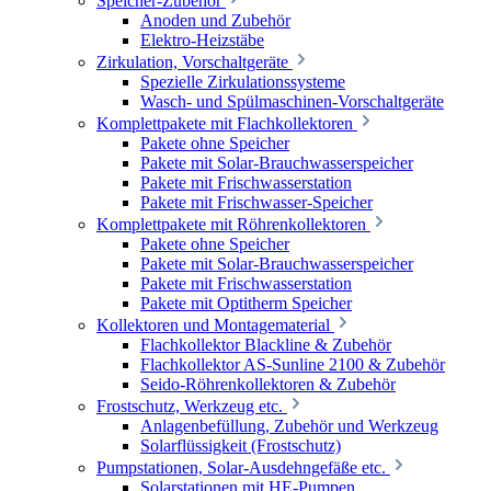
Speicher-Zubehör
Anoden und Zubehör
Elektro-Heizstäbe
Zirkulation, Vorschaltgeräte
Spezielle Zirkulationssysteme
Wasch- und Spülmaschinen-Vorschaltgeräte
Komplettpakete mit Flachkollektoren
Pakete ohne Speicher
Pakete mit Solar-Brauchwasserspeicher
Pakete mit Frischwasserstation
Pakete mit Frischwasser-Speicher
Komplettpakete mit Röhrenkollektoren
Pakete ohne Speicher
Pakete mit Solar-Brauchwasserspeicher
Pakete mit Frischwasserstation
Pakete mit Optitherm Speicher
Kollektoren und Montagematerial
Flachkollektor Blackline & Zubehör
Flachkollektor AS-Sunline 2100 & Zubehör
Seido-Röhrenkollektoren & Zubehör
Frostschutz, Werkzeug etc.
Anlagenbefüllung, Zubehör und Werkzeug
Solarflüssigkeit (Frostschutz)
Pumpstationen, Solar-Ausdehngefäße etc.
Solarstationen mit HE-Pumpen