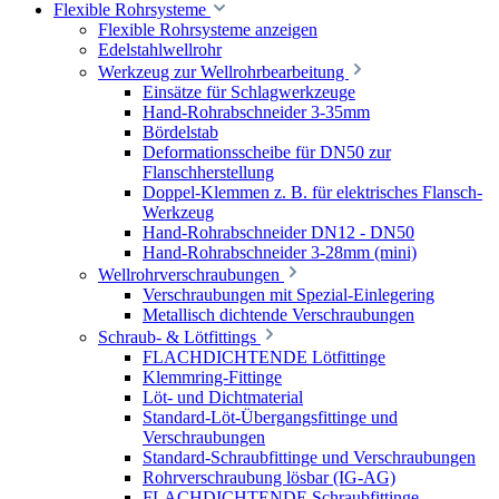
Flexible Rohrsysteme
Flexible Rohrsysteme anzeigen
Edelstahlwellrohr
Werkzeug zur Wellrohrbearbeitung
Einsätze für Schlagwerkzeuge
Hand-Rohrabschneider 3-35mm
Bördelstab
Deformationsscheibe für DN50 zur
Flanschherstellung
Doppel-Klemmen z. B. für elektrisches Flansch-
Werkzeug
Hand-Rohrabschneider DN12 - DN50
Hand-Rohrabschneider 3-28mm (mini)
Wellrohrverschraubungen
Verschraubungen mit Spezial-Einlegering
Metallisch dichtende Verschraubungen
Schraub- & Lötfittings
FLACHDICHTENDE Lötfittinge
Klemmring-Fittinge
Löt- und Dichtmaterial
Standard-Löt-Übergangsfittinge und
Verschraubungen
Standard-Schraubfittinge und Verschraubungen
Rohrverschraubung lösbar (IG-AG)
FLACHDICHTENDE Schraubfittinge