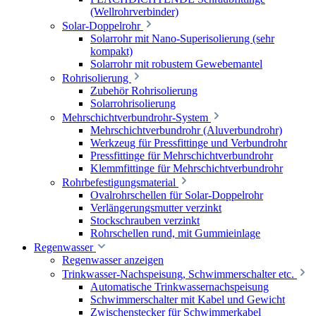
(Wellrohrverbinder)
Solar-Doppelrohr
Solarrohr mit Nano-Superisolierung (sehr
kompakt)
Solarrohr mit robustem Gewebemantel
Rohrisolierung
Zubehör Rohrisolierung
Solarrohrisolierung
Mehrschichtverbundrohr-System
Mehrschichtverbundrohr (Aluverbundrohr)
Werkzeug für Pressfittinge und Verbundrohr
Pressfittinge für Mehrschichtverbundrohr
Klemmfittinge für Mehrschichtverbundrohr
Rohrbefestigungsmaterial
Ovalrohrschellen für Solar-Doppelrohr
Verlängerungsmutter verzinkt
Stockschrauben verzinkt
Rohrschellen rund, mit Gummieinlage
Regenwasser
Regenwasser anzeigen
Trinkwasser-Nachspeisung, Schwimmerschalter etc.
Automatische Trinkwassernachspeisung
Schwimmerschalter mit Kabel und Gewicht
Zwischenstecker für Schwimmerkabel