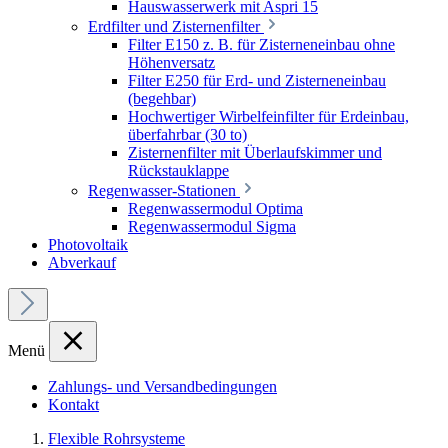
Hauswasserwerk mit Aspri 15
Erdfilter und Zisternenfilter
Filter E150 z. B. für Zisterneneinbau ohne
Höhenversatz
Filter E250 für Erd- und Zisterneneinbau
(begehbar)
Hochwertiger Wirbelfeinfilter für Erdeinbau,
überfahrbar (30 to)
Zisternenfilter mit Überlaufskimmer und
Rückstauklappe
Regenwasser-Stationen
Regenwassermodul Optima
Regenwassermodul Sigma
Photovoltaik
Abverkauf
Menü
Zahlungs- und Versandbedingungen
Kontakt
Flexible Rohrsysteme