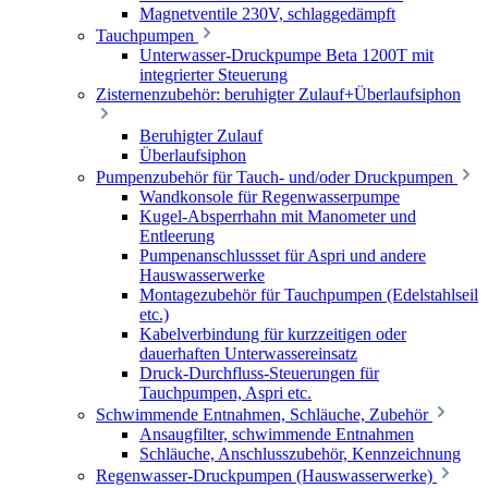
Magnetventile 230V, schlaggedämpft
Tauchpumpen
Unterwasser-Druckpumpe Beta 1200T mit
integrierter Steuerung
Zisternenzubehör: beruhigter Zulauf+Überlaufsiphon
Beruhigter Zulauf
Überlaufsiphon
Pumpenzubehör für Tauch- und/oder Druckpumpen
Wandkonsole für Regenwasserpumpe
Kugel-Absperrhahn mit Manometer und
Entleerung
Pumpenanschlussset für Aspri und andere
Hauswasserwerke
Montagezubehör für Tauchpumpen (Edelstahlseil
etc.)
Kabelverbindung für kurzzeitigen oder
dauerhaften Unterwassereinsatz
Druck-Durchfluss-Steuerungen für
Tauchpumpen, Aspri etc.
Schwimmende Entnahmen, Schläuche, Zubehör
Ansaugfilter, schwimmende Entnahmen
Schläuche, Anschlusszubehör, Kennzeichnung
Regenwasser-Druckpumpen (Hauswasserwerke)