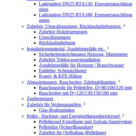
Ladestation DN25 RTA130, Erzeugeranschlüsse
oben
Ladestation DN25 RTA180, Erzeugeranschlüsse
unten
Zubehör, Umwälzpumpen, Rücklaufanhebungen
Zubehör Holzfeuerungen
Umwälzpumpen
Rücklaufanhebung
Installationsmaterial, Ausdehngefäße etc.
Sicherheitseinrichtungen Heizung, Manometer
Zubehör Trinkwasserinstallation
Ausdehngefäße für Heizung / Brauchwasser
Entlüfter, Schmutzfänger
Kugel- & KFE-Hähne
Abgasleitungen, Rauchrohre, Edelstahlkamine
Rauchgasrohr für Pelletöfen, D=80/100/120 mm
Rauchrohre mit D=120/130/150/180 mm
Zugbegrenzer
Zubehör für Wohnraumöfen
Glas-Bodenplatten
Pellet-, Hackgut- und Energiepflanzenheizkessel
Pelletkessel Extraflame und Aufsatz-Saugsystem
Pelletsilos (Schnellbausätze)
Zubehör für (Selbstbau-)Pelletlager