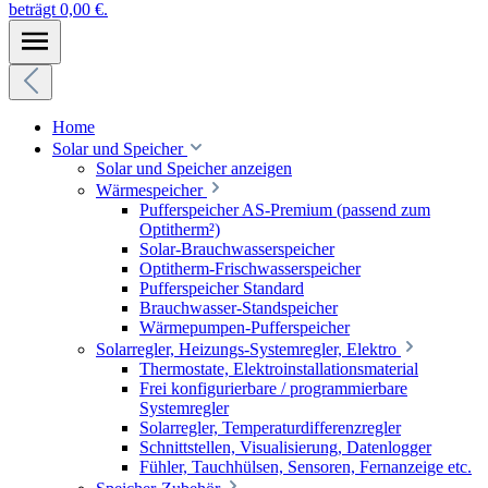
beträgt 0,00 €.
Home
Solar und Speicher
Solar und Speicher anzeigen
Wärmespeicher
Pufferspeicher AS-Premium (passend zum
Optitherm²)
Solar-Brauchwasserspeicher
Optitherm-Frischwasserspeicher
Pufferspeicher Standard
Brauchwasser-Standspeicher
Wärmepumpen-Pufferspeicher
Solarregler, Heizungs-Systemregler, Elektro
Thermostate, Elektroinstallationsmaterial
Frei konfigurierbare / programmierbare
Systemregler
Solarregler, Temperaturdifferenzregler
Schnittstellen, Visualisierung, Datenlogger
Fühler, Tauchhülsen, Sensoren, Fernanzeige etc.