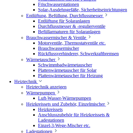
Frischwasserstationen
Solar-Ausdehngefäße, Sicherheitseinrichtungen
Entlüftung, Befüllung, Durchflussmesser
Entlüftung für Solaranlagen
Durchflussmesser & -regulierventile
Befüllarmaturen für Solaranlagen
Brauchwassermischer & Ventile
Motorventile, Thermostatventile etc.
Brauchwassermischer
Rückflussverhinderer, Schwerkraftbremsen
Wärmetauscher
Schwimmbadwärmetauscher
Plattenwärmetauscher für Solar
Plattenwärmetauscher für Heizung
Heiztechnik
Heiztechnik anzeigen
Wärmepumpen
Luft-Wasser-Wärmepumpen
Heizkreissets und Zubehör, Einzelmischer
Heizkreissets
Anschlusszubehör für Heizkreissets &
Ladestationen
Einzel-3-Wege-Mischer etc.
Ladestationen