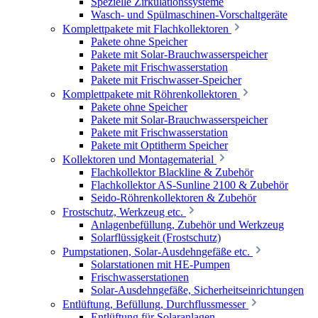
Spezielle Zirkulationssysteme
Wasch- und Spülmaschinen-Vorschaltgeräte
Komplettpakete mit Flachkollektoren
Pakete ohne Speicher
Pakete mit Solar-Brauchwasserspeicher
Pakete mit Frischwasserstation
Pakete mit Frischwasser-Speicher
Komplettpakete mit Röhrenkollektoren
Pakete ohne Speicher
Pakete mit Solar-Brauchwasserspeicher
Pakete mit Frischwasserstation
Pakete mit Optitherm Speicher
Kollektoren und Montagematerial
Flachkollektor Blackline & Zubehör
Flachkollektor AS-Sunline 2100 & Zubehör
Seido-Röhrenkollektoren & Zubehör
Frostschutz, Werkzeug etc.
Anlagenbefüllung, Zubehör und Werkzeug
Solarflüssigkeit (Frostschutz)
Pumpstationen, Solar-Ausdehngefäße etc.
Solarstationen mit HE-Pumpen
Frischwasserstationen
Solar-Ausdehngefäße, Sicherheitseinrichtungen
Entlüftung, Befüllung, Durchflussmesser
Entlüftung für Solaranlagen