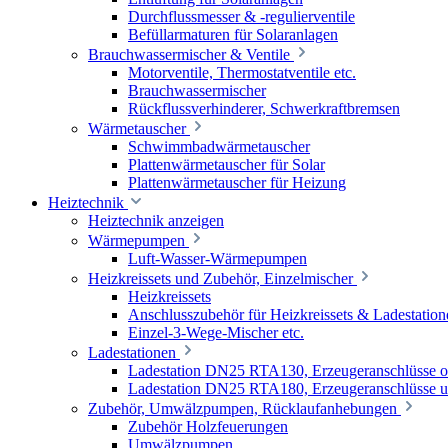
Durchflussmesser & -regulierventile
Befüllarmaturen für Solaranlagen
Brauchwassermischer & Ventile
Motorventile, Thermostatventile etc.
Brauchwassermischer
Rückflussverhinderer, Schwerkraftbremsen
Wärmetauscher
Schwimmbadwärmetauscher
Plattenwärmetauscher für Solar
Plattenwärmetauscher für Heizung
Heiztechnik
Heiztechnik anzeigen
Wärmepumpen
Luft-Wasser-Wärmepumpen
Heizkreissets und Zubehör, Einzelmischer
Heizkreissets
Anschlusszubehör für Heizkreissets & Ladestation
Einzel-3-Wege-Mischer etc.
Ladestationen
Ladestation DN25 RTA130, Erzeugeranschlüsse 
Ladestation DN25 RTA180, Erzeugeranschlüsse u
Zubehör, Umwälzpumpen, Rücklaufanhebungen
Zubehör Holzfeuerungen
Umwälzpumpen