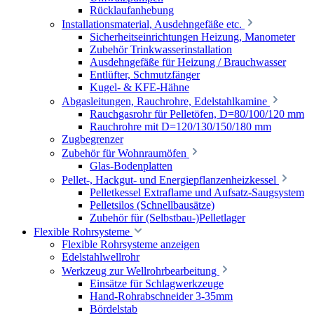
Rücklaufanhebung
Installationsmaterial, Ausdehngefäße etc.
Sicherheitseinrichtungen Heizung, Manometer
Zubehör Trinkwasserinstallation
Ausdehngefäße für Heizung / Brauchwasser
Entlüfter, Schmutzfänger
Kugel- & KFE-Hähne
Abgasleitungen, Rauchrohre, Edelstahlkamine
Rauchgasrohr für Pelletöfen, D=80/100/120 mm
Rauchrohre mit D=120/130/150/180 mm
Zugbegrenzer
Zubehör für Wohnraumöfen
Glas-Bodenplatten
Pellet-, Hackgut- und Energiepflanzenheizkessel
Pelletkessel Extraflame und Aufsatz-Saugsystem
Pelletsilos (Schnellbausätze)
Zubehör für (Selbstbau-)Pelletlager
Flexible Rohrsysteme
Flexible Rohrsysteme anzeigen
Edelstahlwellrohr
Werkzeug zur Wellrohrbearbeitung
Einsätze für Schlagwerkzeuge
Hand-Rohrabschneider 3-35mm
Bördelstab