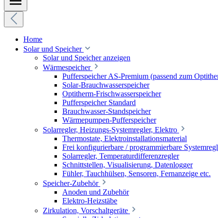
Home
Solar und Speicher
Solar und Speicher anzeigen
Wärmespeicher
Pufferspeicher AS-Premium (passend zum Optithe
Solar-Brauchwasserspeicher
Optitherm-Frischwasserspeicher
Pufferspeicher Standard
Brauchwasser-Standspeicher
Wärmepumpen-Pufferspeicher
Solarregler, Heizungs-Systemregler, Elektro
Thermostate, Elektroinstallationsmaterial
Frei konfigurierbare / programmierbare Systemregl
Solarregler, Temperaturdifferenzregler
Schnittstellen, Visualisierung, Datenlogger
Fühler, Tauchhülsen, Sensoren, Fernanzeige etc.
Speicher-Zubehör
Anoden und Zubehör
Elektro-Heizstäbe
Zirkulation, Vorschaltgeräte