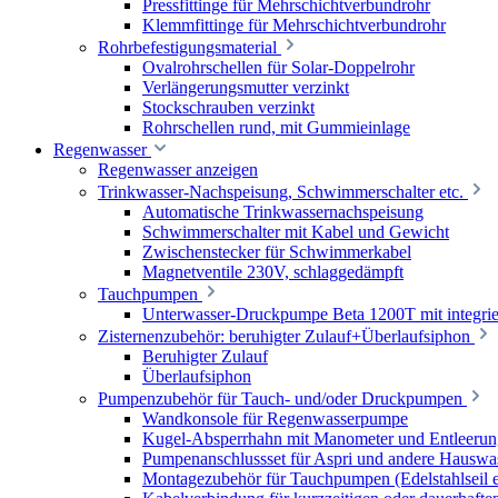
Pressfittinge für Mehrschichtverbundrohr
Klemmfittinge für Mehrschichtverbundrohr
Rohrbefestigungsmaterial
Ovalrohrschellen für Solar-Doppelrohr
Verlängerungsmutter verzinkt
Stockschrauben verzinkt
Rohrschellen rund, mit Gummieinlage
Regenwasser
Regenwasser anzeigen
Trinkwasser-Nachspeisung, Schwimmerschalter etc.
Automatische Trinkwassernachspeisung
Schwimmerschalter mit Kabel und Gewicht
Zwischenstecker für Schwimmerkabel
Magnetventile 230V, schlaggedämpft
Tauchpumpen
Unterwasser-Druckpumpe Beta 1200T mit integrie
Zisternenzubehör: beruhigter Zulauf+Überlaufsiphon
Beruhigter Zulauf
Überlaufsiphon
Pumpenzubehör für Tauch- und/oder Druckpumpen
Wandkonsole für Regenwasserpumpe
Kugel-Absperrhahn mit Manometer und Entleerun
Pumpenanschlussset für Aspri und andere Hauswa
Montagezubehör für Tauchpumpen (Edelstahlseil e