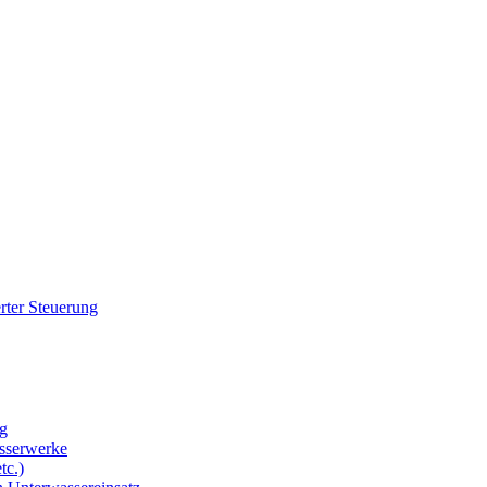
rter Steuerung
g
sserwerke
tc.)