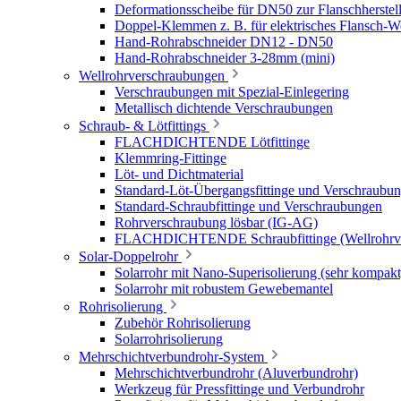
Deformationsscheibe für DN50 zur Flanschherstel
Doppel-Klemmen z. B. für elektrisches Flansch-
Hand-Rohrabschneider DN12 - DN50
Hand-Rohrabschneider 3-28mm (mini)
Wellrohrverschraubungen
Verschraubungen mit Spezial-Einlegering
Metallisch dichtende Verschraubungen
Schraub- & Lötfittings
FLACHDICHTENDE Lötfittinge
Klemmring-Fittinge
Löt- und Dichtmaterial
Standard-Löt-Übergangsfittinge und Verschraubu
Standard-Schraubfittinge und Verschraubungen
Rohrverschraubung lösbar (IG-AG)
FLACHDICHTENDE Schraubfittinge (Wellrohrve
Solar-Doppelrohr
Solarrohr mit Nano-Superisolierung (sehr kompakt
Solarrohr mit robustem Gewebemantel
Rohrisolierung
Zubehör Rohrisolierung
Solarrohrisolierung
Mehrschichtverbundrohr-System
Mehrschichtverbundrohr (Aluverbundrohr)
Werkzeug für Pressfittinge und Verbundrohr