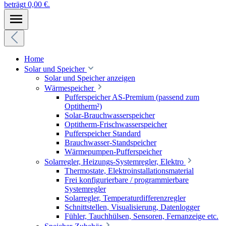
beträgt 0,00 €.
Home
Solar und Speicher
Solar und Speicher anzeigen
Wärmespeicher
Pufferspeicher AS-Premium (passend zum
Optitherm²)
Solar-Brauchwasserspeicher
Optitherm-Frischwasserspeicher
Pufferspeicher Standard
Brauchwasser-Standspeicher
Wärmepumpen-Pufferspeicher
Solarregler, Heizungs-Systemregler, Elektro
Thermostate, Elektroinstallationsmaterial
Frei konfigurierbare / programmierbare
Systemregler
Solarregler, Temperaturdifferenzregler
Schnittstellen, Visualisierung, Datenlogger
Fühler, Tauchhülsen, Sensoren, Fernanzeige etc.