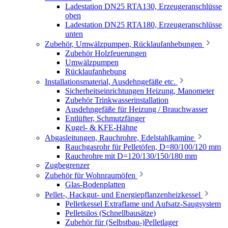
Ladestation DN25 RTA130, Erzeugeranschlüsse
oben
Ladestation DN25 RTA180, Erzeugeranschlüsse
unten
Zubehör, Umwälzpumpen, Rücklaufanhebungen
Zubehör Holzfeuerungen
Umwälzpumpen
Rücklaufanhebung
Installationsmaterial, Ausdehngefäße etc.
Sicherheitseinrichtungen Heizung, Manometer
Zubehör Trinkwasserinstallation
Ausdehngefäße für Heizung / Brauchwasser
Entlüfter, Schmutzfänger
Kugel- & KFE-Hähne
Abgasleitungen, Rauchrohre, Edelstahlkamine
Rauchgasrohr für Pelletöfen, D=80/100/120 mm
Rauchrohre mit D=120/130/150/180 mm
Zugbegrenzer
Zubehör für Wohnraumöfen
Glas-Bodenplatten
Pellet-, Hackgut- und Energiepflanzenheizkessel
Pelletkessel Extraflame und Aufsatz-Saugsystem
Pelletsilos (Schnellbausätze)
Zubehör für (Selbstbau-)Pelletlager