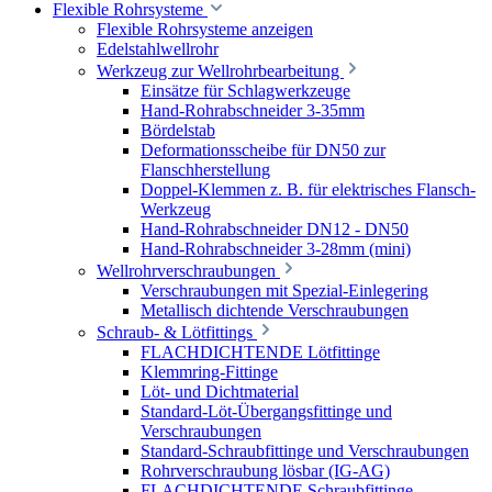
Flexible Rohrsysteme
Flexible Rohrsysteme anzeigen
Edelstahlwellrohr
Werkzeug zur Wellrohrbearbeitung
Einsätze für Schlagwerkzeuge
Hand-Rohrabschneider 3-35mm
Bördelstab
Deformationsscheibe für DN50 zur
Flanschherstellung
Doppel-Klemmen z. B. für elektrisches Flansch-
Werkzeug
Hand-Rohrabschneider DN12 - DN50
Hand-Rohrabschneider 3-28mm (mini)
Wellrohrverschraubungen
Verschraubungen mit Spezial-Einlegering
Metallisch dichtende Verschraubungen
Schraub- & Lötfittings
FLACHDICHTENDE Lötfittinge
Klemmring-Fittinge
Löt- und Dichtmaterial
Standard-Löt-Übergangsfittinge und
Verschraubungen
Standard-Schraubfittinge und Verschraubungen
Rohrverschraubung lösbar (IG-AG)
FLACHDICHTENDE Schraubfittinge