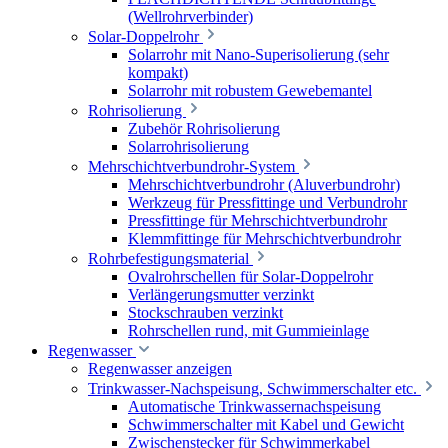
(Wellrohrverbinder)
Solar-Doppelrohr
Solarrohr mit Nano-Superisolierung (sehr
kompakt)
Solarrohr mit robustem Gewebemantel
Rohrisolierung
Zubehör Rohrisolierung
Solarrohrisolierung
Mehrschichtverbundrohr-System
Mehrschichtverbundrohr (Aluverbundrohr)
Werkzeug für Pressfittinge und Verbundrohr
Pressfittinge für Mehrschichtverbundrohr
Klemmfittinge für Mehrschichtverbundrohr
Rohrbefestigungsmaterial
Ovalrohrschellen für Solar-Doppelrohr
Verlängerungsmutter verzinkt
Stockschrauben verzinkt
Rohrschellen rund, mit Gummieinlage
Regenwasser
Regenwasser anzeigen
Trinkwasser-Nachspeisung, Schwimmerschalter etc.
Automatische Trinkwassernachspeisung
Schwimmerschalter mit Kabel und Gewicht
Zwischenstecker für Schwimmerkabel