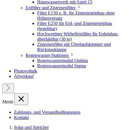
Hauswasserwerk mit Aspri 15
Erdfilter und Zisternenfilter
Filter E150 z. B. für Zisterneneinbau ohne
Höhenversatz
Filter E250 für Erd- und Zisterneneinbau
(begehbar)
Hochwertiger Wirbelfeinfilter für Erdeinbau,
überfahrbar (30 to)
Zisternenfilter mit Überlaufskimmer und
Rückstauklappe
Regenwasser-Stationen
Regenwassermodul Optima
Regenwassermodul Sigma
Photovoltaik
Abverkauf
Menü
Zahlungs- und Versandbedingungen
Kontakt
Solar und Speicher