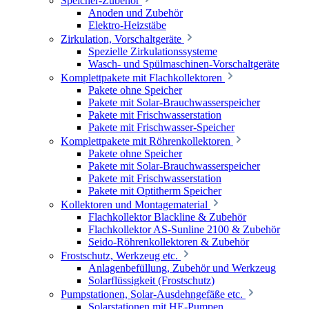
Speicher-Zubehör
Anoden und Zubehör
Elektro-Heizstäbe
Zirkulation, Vorschaltgeräte
Spezielle Zirkulationssysteme
Wasch- und Spülmaschinen-Vorschaltgeräte
Komplettpakete mit Flachkollektoren
Pakete ohne Speicher
Pakete mit Solar-Brauchwasserspeicher
Pakete mit Frischwasserstation
Pakete mit Frischwasser-Speicher
Komplettpakete mit Röhrenkollektoren
Pakete ohne Speicher
Pakete mit Solar-Brauchwasserspeicher
Pakete mit Frischwasserstation
Pakete mit Optitherm Speicher
Kollektoren und Montagematerial
Flachkollektor Blackline & Zubehör
Flachkollektor AS-Sunline 2100 & Zubehör
Seido-Röhrenkollektoren & Zubehör
Frostschutz, Werkzeug etc.
Anlagenbefüllung, Zubehör und Werkzeug
Solarflüssigkeit (Frostschutz)
Pumpstationen, Solar-Ausdehngefäße etc.
Solarstationen mit HE-Pumpen