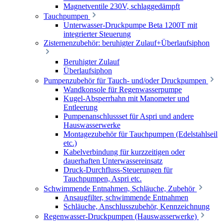
Magnetventile 230V, schlaggedämpft
Tauchpumpen
Unterwasser-Druckpumpe Beta 1200T mit
integrierter Steuerung
Zisternenzubehör: beruhigter Zulauf+Überlaufsiphon
Beruhigter Zulauf
Überlaufsiphon
Pumpenzubehör für Tauch- und/oder Druckpumpen
Wandkonsole für Regenwasserpumpe
Kugel-Absperrhahn mit Manometer und
Entleerung
Pumpenanschlussset für Aspri und andere
Hauswasserwerke
Montagezubehör für Tauchpumpen (Edelstahlseil
etc.)
Kabelverbindung für kurzzeitigen oder
dauerhaften Unterwassereinsatz
Druck-Durchfluss-Steuerungen für
Tauchpumpen, Aspri etc.
Schwimmende Entnahmen, Schläuche, Zubehör
Ansaugfilter, schwimmende Entnahmen
Schläuche, Anschlusszubehör, Kennzeichnung
Regenwasser-Druckpumpen (Hauswasserwerke)