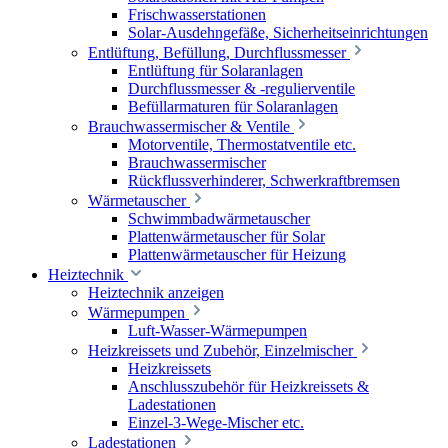
Frischwasserstationen
Solar-Ausdehngefäße, Sicherheitseinrichtungen
Entlüftung, Befüllung, Durchflussmesser
Entlüftung für Solaranlagen
Durchflussmesser & -regulierventile
Befüllarmaturen für Solaranlagen
Brauchwassermischer & Ventile
Motorventile, Thermostatventile etc.
Brauchwassermischer
Rückflussverhinderer, Schwerkraftbremsen
Wärmetauscher
Schwimmbadwärmetauscher
Plattenwärmetauscher für Solar
Plattenwärmetauscher für Heizung
Heiztechnik
Heiztechnik anzeigen
Wärmepumpen
Luft-Wasser-Wärmepumpen
Heizkreissets und Zubehör, Einzelmischer
Heizkreissets
Anschlusszubehör für Heizkreissets &
Ladestationen
Einzel-3-Wege-Mischer etc.
Ladestationen