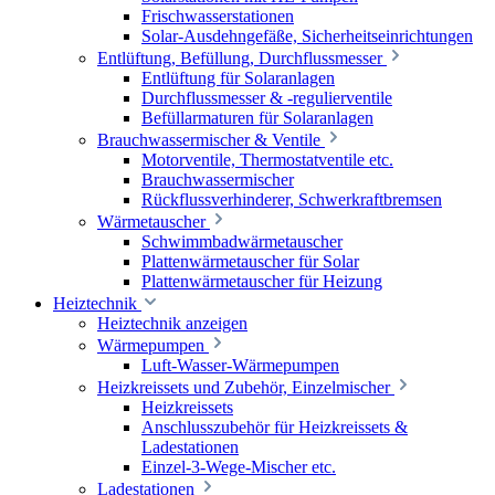
Frischwasserstationen
Solar-Ausdehngefäße, Sicherheitseinrichtungen
Entlüftung, Befüllung, Durchflussmesser
Entlüftung für Solaranlagen
Durchflussmesser & -regulierventile
Befüllarmaturen für Solaranlagen
Brauchwassermischer & Ventile
Motorventile, Thermostatventile etc.
Brauchwassermischer
Rückflussverhinderer, Schwerkraftbremsen
Wärmetauscher
Schwimmbadwärmetauscher
Plattenwärmetauscher für Solar
Plattenwärmetauscher für Heizung
Heiztechnik
Heiztechnik anzeigen
Wärmepumpen
Luft-Wasser-Wärmepumpen
Heizkreissets und Zubehör, Einzelmischer
Heizkreissets
Anschlusszubehör für Heizkreissets &
Ladestationen
Einzel-3-Wege-Mischer etc.
Ladestationen