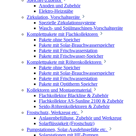
Speicher-Zubehör
Anoden und Zubehör
Elektro-Heizstäbe
Zirkulation, Vorschaltgeräte
Spezielle Zirkulationssysteme
Wasch- und Spülmaschinen-Vorschaltgeräte
Komplettpakete mit Flachkollektoren
Pakete ohne Speicher
Pakete mit Solar-Brauchwasserspeicher
Pakete mit Frischwasserstation
Pakete mit Frischwasser-Speicher
Komplettpakete mit Röhrenkollektoren
Pakete ohne Speicher
Pakete mit Solar-Brauchwasserspeicher
Pakete mit Frischwasserstation
Pakete mit Optitherm Speicher
Kollektoren und Montagematerial
Flachkollektor Blackline & Zubehör
Flachkollektor AS-Sunline 2100 & Zubehör
Seido-Röhrenkollektoren & Zubehör
Frostschutz, Werkzeug etc.
Anlagenbefüllung, Zubehör und Werkzeug
Solarflüssigkeit (Frostschutz)
Pumpstationen, Solar-Ausdehngefäße etc.
Solarstationen mit HE-Pumpen