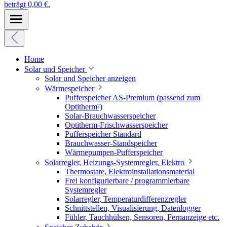
beträgt 0,00 €.
Home
Solar und Speicher
Solar und Speicher anzeigen
Wärmespeicher
Pufferspeicher AS-Premium (passend zum
Optitherm²)
Solar-Brauchwasserspeicher
Optitherm-Frischwasserspeicher
Pufferspeicher Standard
Brauchwasser-Standspeicher
Wärmepumpen-Pufferspeicher
Solarregler, Heizungs-Systemregler, Elektro
Thermostate, Elektroinstallationsmaterial
Frei konfigurierbare / programmierbare
Systemregler
Solarregler, Temperaturdifferenzregler
Schnittstellen, Visualisierung, Datenlogger
Fühler, Tauchhülsen, Sensoren, Fernanzeige etc.