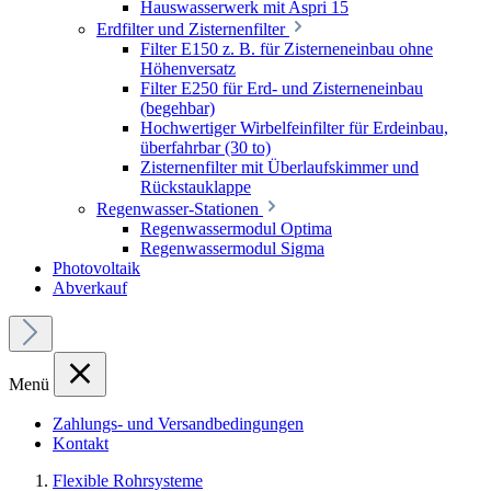
Hauswasserwerk mit Aspri 15
Erdfilter und Zisternenfilter
Filter E150 z. B. für Zisterneneinbau ohne
Höhenversatz
Filter E250 für Erd- und Zisterneneinbau
(begehbar)
Hochwertiger Wirbelfeinfilter für Erdeinbau,
überfahrbar (30 to)
Zisternenfilter mit Überlaufskimmer und
Rückstauklappe
Regenwasser-Stationen
Regenwassermodul Optima
Regenwassermodul Sigma
Photovoltaik
Abverkauf
Menü
Zahlungs- und Versandbedingungen
Kontakt
Flexible Rohrsysteme