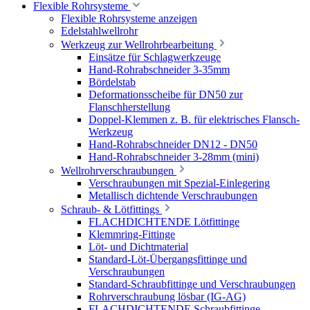
Flexible Rohrsysteme
Flexible Rohrsysteme anzeigen
Edelstahlwellrohr
Werkzeug zur Wellrohrbearbeitung
Einsätze für Schlagwerkzeuge
Hand-Rohrabschneider 3-35mm
Bördelstab
Deformationsscheibe für DN50 zur
Flanschherstellung
Doppel-Klemmen z. B. für elektrisches Flansch-
Werkzeug
Hand-Rohrabschneider DN12 - DN50
Hand-Rohrabschneider 3-28mm (mini)
Wellrohrverschraubungen
Verschraubungen mit Spezial-Einlegering
Metallisch dichtende Verschraubungen
Schraub- & Lötfittings
FLACHDICHTENDE Lötfittinge
Klemmring-Fittinge
Löt- und Dichtmaterial
Standard-Löt-Übergangsfittinge und
Verschraubungen
Standard-Schraubfittinge und Verschraubungen
Rohrverschraubung lösbar (IG-AG)
FLACHDICHTENDE Schraubfittinge