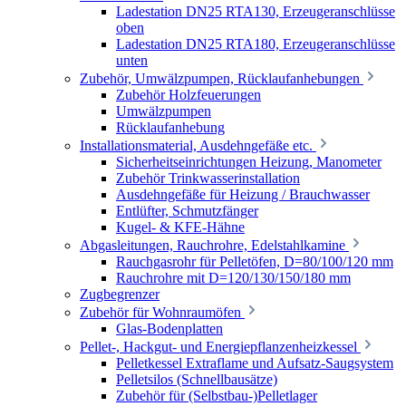
Ladestation DN25 RTA130, Erzeugeranschlüsse
oben
Ladestation DN25 RTA180, Erzeugeranschlüsse
unten
Zubehör, Umwälzpumpen, Rücklaufanhebungen
Zubehör Holzfeuerungen
Umwälzpumpen
Rücklaufanhebung
Installationsmaterial, Ausdehngefäße etc.
Sicherheitseinrichtungen Heizung, Manometer
Zubehör Trinkwasserinstallation
Ausdehngefäße für Heizung / Brauchwasser
Entlüfter, Schmutzfänger
Kugel- & KFE-Hähne
Abgasleitungen, Rauchrohre, Edelstahlkamine
Rauchgasrohr für Pelletöfen, D=80/100/120 mm
Rauchrohre mit D=120/130/150/180 mm
Zugbegrenzer
Zubehör für Wohnraumöfen
Glas-Bodenplatten
Pellet-, Hackgut- und Energiepflanzenheizkessel
Pelletkessel Extraflame und Aufsatz-Saugsystem
Pelletsilos (Schnellbausätze)
Zubehör für (Selbstbau-)Pelletlager