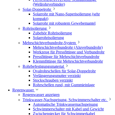
(Wellrohrverbinder)
Solar-Doppelrohr
Solarrohr mit Nano-Superisolierung (sehr
kompakt)
Solarrohr mit robustem Gewebemantel
Rohrisolierung
Zubehör Rohrisolierung
Solarrohrisolierung
Mehrschichtverbundrohr-System
Mehrschichtverbundrohr (Aluverbundrohr)
Werkzeug für Pressfittinge und Verbundrohr
Pressfittinge für Mehrschichtverbundrohr
Klemmfittinge für Mehrschichtverbundrohr
Rohrbefestigungsmaterial
Ovalrohrschellen für Solar-Doppelrohr
Verlängerungsmutter verzinkt
Stockschrauben verzinkt
Rohrschellen rund, mit Gummieinlage
Regenwasser
Regenwasser anzeigen
Trinkwasser-Nachspeisung, Schwimmerschalter etc.
Automatische Trinkwassernachspeisung
Schwimmerschalter mit Kabel und Gewicht
Zwischenstecker für Schwimmerkabel