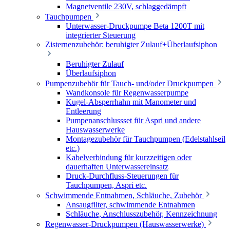
Magnetventile 230V, schlaggedämpft
Tauchpumpen
Unterwasser-Druckpumpe Beta 1200T mit
integrierter Steuerung
Zisternenzubehör: beruhigter Zulauf+Überlaufsiphon
Beruhigter Zulauf
Überlaufsiphon
Pumpenzubehör für Tauch- und/oder Druckpumpen
Wandkonsole für Regenwasserpumpe
Kugel-Absperrhahn mit Manometer und
Entleerung
Pumpenanschlussset für Aspri und andere
Hauswasserwerke
Montagezubehör für Tauchpumpen (Edelstahlseil
etc.)
Kabelverbindung für kurzzeitigen oder
dauerhaften Unterwassereinsatz
Druck-Durchfluss-Steuerungen für
Tauchpumpen, Aspri etc.
Schwimmende Entnahmen, Schläuche, Zubehör
Ansaugfilter, schwimmende Entnahmen
Schläuche, Anschlusszubehör, Kennzeichnung
Regenwasser-Druckpumpen (Hauswasserwerke)