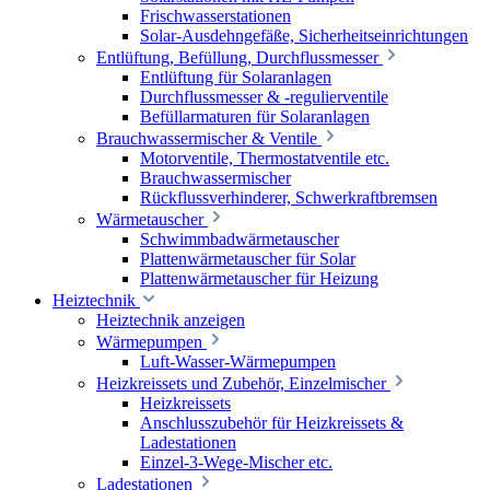
Frischwasserstationen
Solar-Ausdehngefäße, Sicherheitseinrichtungen
Entlüftung, Befüllung, Durchflussmesser
Entlüftung für Solaranlagen
Durchflussmesser & -regulierventile
Befüllarmaturen für Solaranlagen
Brauchwassermischer & Ventile
Motorventile, Thermostatventile etc.
Brauchwassermischer
Rückflussverhinderer, Schwerkraftbremsen
Wärmetauscher
Schwimmbadwärmetauscher
Plattenwärmetauscher für Solar
Plattenwärmetauscher für Heizung
Heiztechnik
Heiztechnik anzeigen
Wärmepumpen
Luft-Wasser-Wärmepumpen
Heizkreissets und Zubehör, Einzelmischer
Heizkreissets
Anschlusszubehör für Heizkreissets &
Ladestationen
Einzel-3-Wege-Mischer etc.
Ladestationen