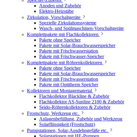
Speicher-Zubehör
Anoden und Zubehör
Elektro-Heizstäbe
Zirkulation, Vorschaltgeräte
Spezielle Zirkulationssysteme
Wasch- und Spülmaschinen-Vorschaltgeräte
Komplettpakete mit Flachkollektoren
Pakete ohne Speicher
Pakete mit Solar-Brauchwasserspeicher
Pakete mit Frischwasserstation
Pakete mit Frischwasser-Speicher
Komplettpakete mit Röhrenkollektoren
Pakete ohne Speicher
Pakete mit Solar-Brauchwasserspeicher
Pakete mit Frischwasserstation
Pakete mit Optitherm Speicher
Kollektoren und Montagematerial
Flachkollektor Blackline & Zubehör
Flachkollektor AS-Sunline 2100 & Zubehör
Seido-Röhrenkollektoren & Zubehör
Frostschutz, Werkzeug etc.
Anlagenbefüllung, Zubehör und Werkzeug
Solarflüssigkeit (Frostschutz)
Pumpstationen, Solar-Ausdehngefäße etc.
Solarstationen mit HE-Pumpen