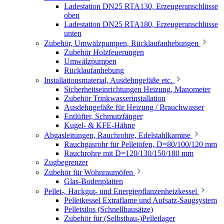
Ladestation DN25 RTA130, Erzeugeranschlüsse
oben
Ladestation DN25 RTA180, Erzeugeranschlüsse
unten
Zubehör, Umwälzpumpen, Rücklaufanhebungen
Zubehör Holzfeuerungen
Umwälzpumpen
Rücklaufanhebung
Installationsmaterial, Ausdehngefäße etc.
Sicherheitseinrichtungen Heizung, Manometer
Zubehör Trinkwasserinstallation
Ausdehngefäße für Heizung / Brauchwasser
Entlüfter, Schmutzfänger
Kugel- & KFE-Hähne
Abgasleitungen, Rauchrohre, Edelstahlkamine
Rauchgasrohr für Pelletöfen, D=80/100/120 mm
Rauchrohre mit D=120/130/150/180 mm
Zugbegrenzer
Zubehör für Wohnraumöfen
Glas-Bodenplatten
Pellet-, Hackgut- und Energiepflanzenheizkessel
Pelletkessel Extraflame und Aufsatz-Saugsystem
Pelletsilos (Schnellbausätze)
Zubehör für (Selbstbau-)Pelletlager