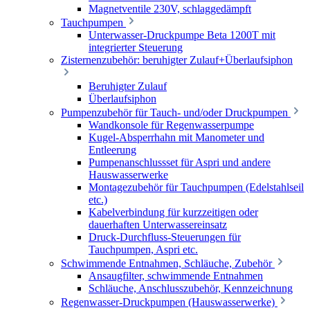
Magnetventile 230V, schlaggedämpft
Tauchpumpen
Unterwasser-Druckpumpe Beta 1200T mit
integrierter Steuerung
Zisternenzubehör: beruhigter Zulauf+Überlaufsiphon
Beruhigter Zulauf
Überlaufsiphon
Pumpenzubehör für Tauch- und/oder Druckpumpen
Wandkonsole für Regenwasserpumpe
Kugel-Absperrhahn mit Manometer und
Entleerung
Pumpenanschlussset für Aspri und andere
Hauswasserwerke
Montagezubehör für Tauchpumpen (Edelstahlseil
etc.)
Kabelverbindung für kurzzeitigen oder
dauerhaften Unterwassereinsatz
Druck-Durchfluss-Steuerungen für
Tauchpumpen, Aspri etc.
Schwimmende Entnahmen, Schläuche, Zubehör
Ansaugfilter, schwimmende Entnahmen
Schläuche, Anschlusszubehör, Kennzeichnung
Regenwasser-Druckpumpen (Hauswasserwerke)