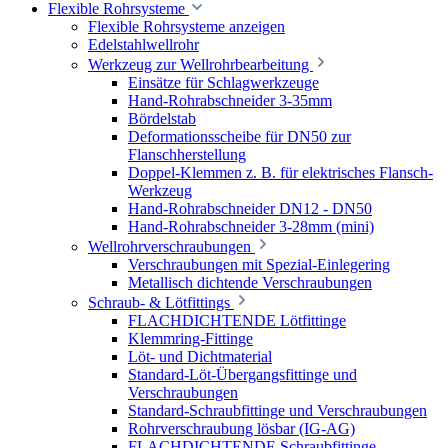
Flexible Rohrsysteme
Flexible Rohrsysteme anzeigen
Edelstahlwellrohr
Werkzeug zur Wellrohrbearbeitung
Einsätze für Schlagwerkzeuge
Hand-Rohrabschneider 3-35mm
Bördelstab
Deformationsscheibe für DN50 zur
Flanschherstellung
Doppel-Klemmen z. B. für elektrisches Flansch-
Werkzeug
Hand-Rohrabschneider DN12 - DN50
Hand-Rohrabschneider 3-28mm (mini)
Wellrohrverschraubungen
Verschraubungen mit Spezial-Einlegering
Metallisch dichtende Verschraubungen
Schraub- & Lötfittings
FLACHDICHTENDE Lötfittinge
Klemmring-Fittinge
Löt- und Dichtmaterial
Standard-Löt-Übergangsfittinge und
Verschraubungen
Standard-Schraubfittinge und Verschraubungen
Rohrverschraubung lösbar (IG-AG)
FLACHDICHTENDE Schraubfittinge