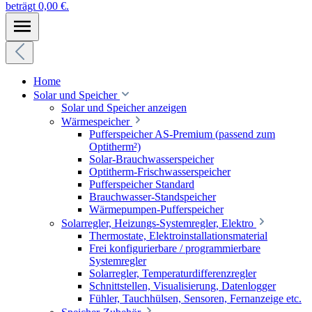
beträgt 0,00 €.
Home
Solar und Speicher
Solar und Speicher anzeigen
Wärmespeicher
Pufferspeicher AS-Premium (passend zum
Optitherm²)
Solar-Brauchwasserspeicher
Optitherm-Frischwasserspeicher
Pufferspeicher Standard
Brauchwasser-Standspeicher
Wärmepumpen-Pufferspeicher
Solarregler, Heizungs-Systemregler, Elektro
Thermostate, Elektroinstallationsmaterial
Frei konfigurierbare / programmierbare
Systemregler
Solarregler, Temperaturdifferenzregler
Schnittstellen, Visualisierung, Datenlogger
Fühler, Tauchhülsen, Sensoren, Fernanzeige etc.