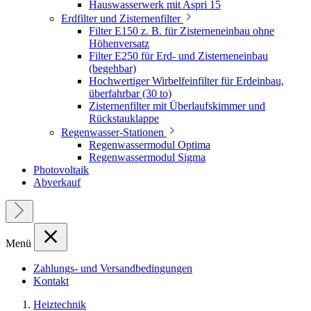
Hauswasserwerk mit Aspri 15
Erdfilter und Zisternenfilter
Filter E150 z. B. für Zisterneneinbau ohne
Höhenversatz
Filter E250 für Erd- und Zisterneneinbau
(begehbar)
Hochwertiger Wirbelfeinfilter für Erdeinbau,
überfahrbar (30 to)
Zisternenfilter mit Überlaufskimmer und
Rückstauklappe
Regenwasser-Stationen
Regenwassermodul Optima
Regenwassermodul Sigma
Photovoltaik
Abverkauf
Menü
Zahlungs- und Versandbedingungen
Kontakt
Heiztechnik