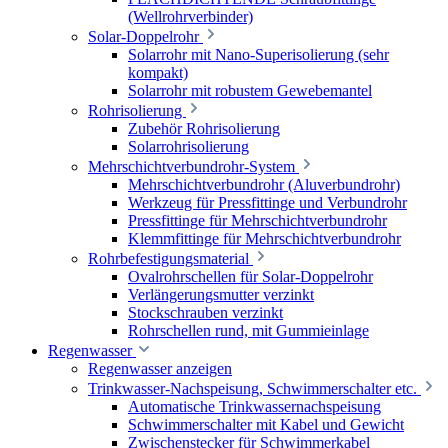
(Wellrohrverbinder)
Solar-Doppelrohr
Solarrohr mit Nano-Superisolierung (sehr
kompakt)
Solarrohr mit robustem Gewebemantel
Rohrisolierung
Zubehör Rohrisolierung
Solarrohrisolierung
Mehrschichtverbundrohr-System
Mehrschichtverbundrohr (Aluverbundrohr)
Werkzeug für Pressfittinge und Verbundrohr
Pressfittinge für Mehrschichtverbundrohr
Klemmfittinge für Mehrschichtverbundrohr
Rohrbefestigungsmaterial
Ovalrohrschellen für Solar-Doppelrohr
Verlängerungsmutter verzinkt
Stockschrauben verzinkt
Rohrschellen rund, mit Gummieinlage
Regenwasser
Regenwasser anzeigen
Trinkwasser-Nachspeisung, Schwimmerschalter etc.
Automatische Trinkwassernachspeisung
Schwimmerschalter mit Kabel und Gewicht
Zwischenstecker für Schwimmerkabel