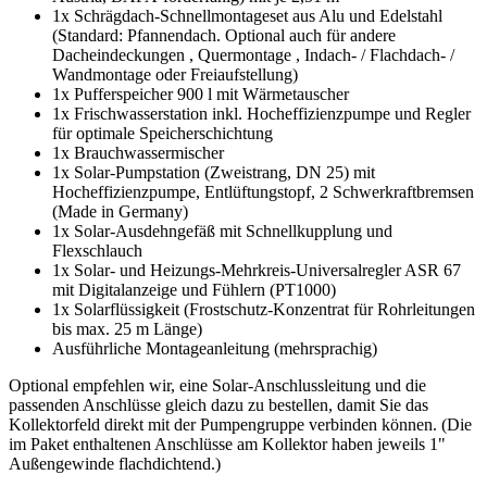
1x Schrägdach-Schnellmontageset aus Alu und Edelstahl
(Standard: Pfannendach. Optional auch für andere
Dacheindeckungen , Quermontage , Indach- / Flachdach- /
Wandmontage oder Freiaufstellung)
1x Pufferspeicher 900 l mit Wärmetauscher
1x Frischwasserstation inkl. Hocheffizienzpumpe und Regler
für optimale Speicherschichtung
1x Brauchwassermischer
1x Solar-Pumpstation (Zweistrang, DN 25) mit
Hocheffizienzpumpe, Entlüftungstopf, 2 Schwerkraftbremsen
(Made in Germany)
1x Solar-Ausdehngefäß mit Schnellkupplung und
Flexschlauch
1x Solar- und Heizungs-Mehrkreis-Universalregler ASR 67
mit Digitalanzeige und Fühlern (PT1000)
1x Solarflüssigkeit (Frostschutz-Konzentrat für Rohrleitungen
bis max. 25 m Länge)
Ausführliche Montageanleitung (mehrsprachig)
Optional empfehlen wir, eine Solar-Anschlussleitung und die
passenden Anschlüsse gleich dazu zu bestellen, damit Sie das
Kollektorfeld direkt mit der Pumpengruppe verbinden können. (Die
im Paket enthaltenen Anschlüsse am Kollektor haben jeweils 1"
Außengewinde flachdichtend.)