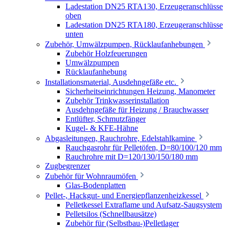
Ladestation DN25 RTA130, Erzeugeranschlüsse
oben
Ladestation DN25 RTA180, Erzeugeranschlüsse
unten
Zubehör, Umwälzpumpen, Rücklaufanhebungen
Zubehör Holzfeuerungen
Umwälzpumpen
Rücklaufanhebung
Installationsmaterial, Ausdehngefäße etc.
Sicherheitseinrichtungen Heizung, Manometer
Zubehör Trinkwasserinstallation
Ausdehngefäße für Heizung / Brauchwasser
Entlüfter, Schmutzfänger
Kugel- & KFE-Hähne
Abgasleitungen, Rauchrohre, Edelstahlkamine
Rauchgasrohr für Pelletöfen, D=80/100/120 mm
Rauchrohre mit D=120/130/150/180 mm
Zugbegrenzer
Zubehör für Wohnraumöfen
Glas-Bodenplatten
Pellet-, Hackgut- und Energiepflanzenheizkessel
Pelletkessel Extraflame und Aufsatz-Saugsystem
Pelletsilos (Schnellbausätze)
Zubehör für (Selbstbau-)Pelletlager