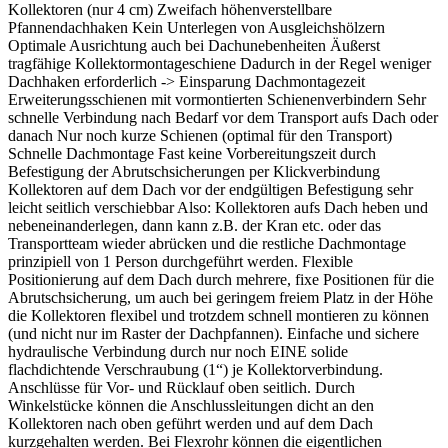
Kollektoren (nur 4 cm) Zweifach höhenverstellbare
Pfannendachhaken Kein Unterlegen von Ausgleichshölzern
Optimale Ausrichtung auch bei Dachunebenheiten Äußerst
tragfähige Kollektormontageschiene Dadurch in der Regel weniger
Dachhaken erforderlich -> Einsparung Dachmontagezeit
Erweiterungsschienen mit vormontierten Schienenverbindern Sehr
schnelle Verbindung nach Bedarf vor dem Transport aufs Dach oder
danach Nur noch kurze Schienen (optimal für den Transport)
Schnelle Dachmontage Fast keine Vorbereitungszeit durch
Befestigung der Abrutschsicherungen per Klickverbindung
Kollektoren auf dem Dach vor der endgültigen Befestigung sehr
leicht seitlich verschiebbar Also: Kollektoren aufs Dach heben und
nebeneinanderlegen, dann kann z.B. der Kran etc. oder das
Transportteam wieder abrücken und die restliche Dachmontage
prinzipiell von 1 Person durchgeführt werden. Flexible
Positionierung auf dem Dach durch mehrere, fixe Positionen für die
Abrutschsicherung, um auch bei geringem freiem Platz in der Höhe
die Kollektoren flexibel und trotzdem schnell montieren zu können
(und nicht nur im Raster der Dachpfannen). Einfache und sichere
hydraulische Verbindung durch nur noch EINE solide
flachdichtende Verschraubung (1“) je Kollektorverbindung.
Anschlüsse für Vor- und Rücklauf oben seitlich. Durch
Winkelstücke können die Anschlussleitungen dicht an den
Kollektoren nach oben geführt werden und auf dem Dach
kurzgehalten werden. Bei Flexrohr können die eigentlichen