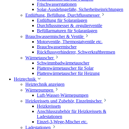
Frischwasserstationen
Solar-Ausdehngefäße, Sicherheitseinrichtungen
Entlüftung, Befüllung, Durchflussmesser
Entlüftung für Solaranlagen
Durchflussmesser & -regulierventile
Befüllarmaturen für Solaranlagen
Brauchwassermischer & Ventile
Motorventile, Thermostatventile etc.
Brauchwassermischer
Rückflussverhinderer, Schwerkraftbremsen
Wärmetauscher
Schwimmbadwärmetauscher
Plattenwärmetauscher für Solar
Plattenwärmetauscher für Heizung
Heiztechnik
Heiztechnik anzeigen
Wärmepumpen
Luft-Wasser-Wärmepumpen
Heizkreissets und Zubehör, Einzelmischer
Heizkreissets
Anschlusszubehör für Heizkreissets &
Ladestationen
Einzel-3-Wege-Mischer etc.
Ladestationen