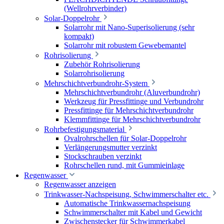
(Wellrohrverbinder)
Solar-Doppelrohr
Solarrohr mit Nano-Superisolierung (sehr
kompakt)
Solarrohr mit robustem Gewebemantel
Rohrisolierung
Zubehör Rohrisolierung
Solarrohrisolierung
Mehrschichtverbundrohr-System
Mehrschichtverbundrohr (Aluverbundrohr)
Werkzeug für Pressfittinge und Verbundrohr
Pressfittinge für Mehrschichtverbundrohr
Klemmfittinge für Mehrschichtverbundrohr
Rohrbefestigungsmaterial
Ovalrohrschellen für Solar-Doppelrohr
Verlängerungsmutter verzinkt
Stockschrauben verzinkt
Rohrschellen rund, mit Gummieinlage
Regenwasser
Regenwasser anzeigen
Trinkwasser-Nachspeisung, Schwimmerschalter etc.
Automatische Trinkwassernachspeisung
Schwimmerschalter mit Kabel und Gewicht
Zwischenstecker für Schwimmerkabel