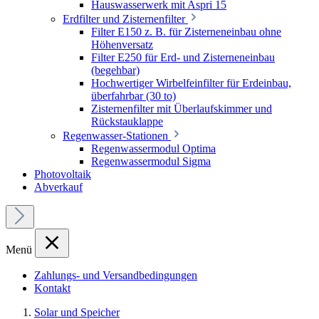
Hauswasserwerk mit Aspri 15
Erdfilter und Zisternenfilter
Filter E150 z. B. für Zisterneneinbau ohne
Höhenversatz
Filter E250 für Erd- und Zisterneneinbau
(begehbar)
Hochwertiger Wirbelfeinfilter für Erdeinbau,
überfahrbar (30 to)
Zisternenfilter mit Überlaufskimmer und
Rückstauklappe
Regenwasser-Stationen
Regenwassermodul Optima
Regenwassermodul Sigma
Photovoltaik
Abverkauf
Menü
Zahlungs- und Versandbedingungen
Kontakt
Solar und Speicher