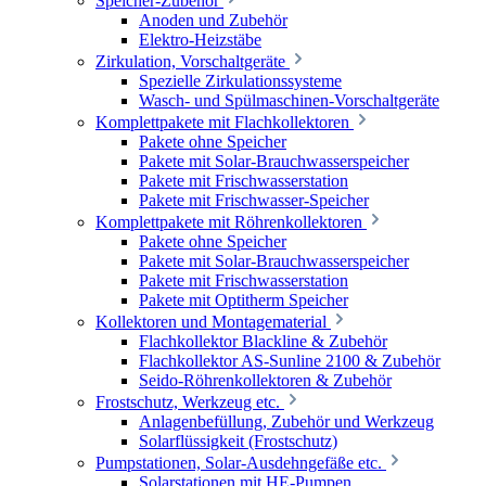
Speicher-Zubehör
Anoden und Zubehör
Elektro-Heizstäbe
Zirkulation, Vorschaltgeräte
Spezielle Zirkulationssysteme
Wasch- und Spülmaschinen-Vorschaltgeräte
Komplettpakete mit Flachkollektoren
Pakete ohne Speicher
Pakete mit Solar-Brauchwasserspeicher
Pakete mit Frischwasserstation
Pakete mit Frischwasser-Speicher
Komplettpakete mit Röhrenkollektoren
Pakete ohne Speicher
Pakete mit Solar-Brauchwasserspeicher
Pakete mit Frischwasserstation
Pakete mit Optitherm Speicher
Kollektoren und Montagematerial
Flachkollektor Blackline & Zubehör
Flachkollektor AS-Sunline 2100 & Zubehör
Seido-Röhrenkollektoren & Zubehör
Frostschutz, Werkzeug etc.
Anlagenbefüllung, Zubehör und Werkzeug
Solarflüssigkeit (Frostschutz)
Pumpstationen, Solar-Ausdehngefäße etc.
Solarstationen mit HE-Pumpen