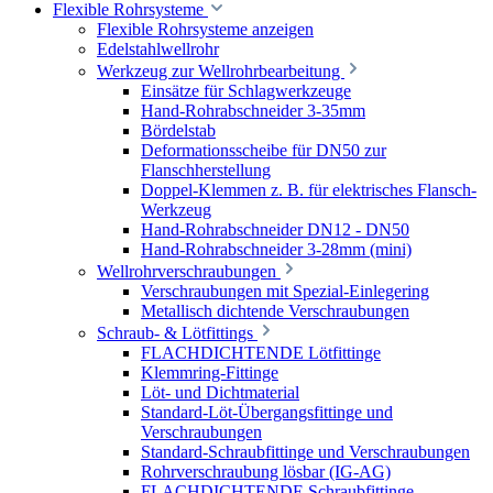
Flexible Rohrsysteme
Flexible Rohrsysteme anzeigen
Edelstahlwellrohr
Werkzeug zur Wellrohrbearbeitung
Einsätze für Schlagwerkzeuge
Hand-Rohrabschneider 3-35mm
Bördelstab
Deformationsscheibe für DN50 zur
Flanschherstellung
Doppel-Klemmen z. B. für elektrisches Flansch-
Werkzeug
Hand-Rohrabschneider DN12 - DN50
Hand-Rohrabschneider 3-28mm (mini)
Wellrohrverschraubungen
Verschraubungen mit Spezial-Einlegering
Metallisch dichtende Verschraubungen
Schraub- & Lötfittings
FLACHDICHTENDE Lötfittinge
Klemmring-Fittinge
Löt- und Dichtmaterial
Standard-Löt-Übergangsfittinge und
Verschraubungen
Standard-Schraubfittinge und Verschraubungen
Rohrverschraubung lösbar (IG-AG)
FLACHDICHTENDE Schraubfittinge