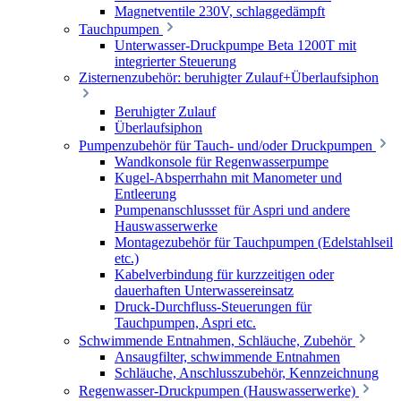
Magnetventile 230V, schlaggedämpft
Tauchpumpen
Unterwasser-Druckpumpe Beta 1200T mit
integrierter Steuerung
Zisternenzubehör: beruhigter Zulauf+Überlaufsiphon
Beruhigter Zulauf
Überlaufsiphon
Pumpenzubehör für Tauch- und/oder Druckpumpen
Wandkonsole für Regenwasserpumpe
Kugel-Absperrhahn mit Manometer und
Entleerung
Pumpenanschlussset für Aspri und andere
Hauswasserwerke
Montagezubehör für Tauchpumpen (Edelstahlseil
etc.)
Kabelverbindung für kurzzeitigen oder
dauerhaften Unterwassereinsatz
Druck-Durchfluss-Steuerungen für
Tauchpumpen, Aspri etc.
Schwimmende Entnahmen, Schläuche, Zubehör
Ansaugfilter, schwimmende Entnahmen
Schläuche, Anschlusszubehör, Kennzeichnung
Regenwasser-Druckpumpen (Hauswasserwerke)