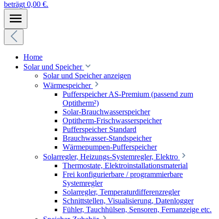
beträgt 0,00 €.
Home
Solar und Speicher
Solar und Speicher anzeigen
Wärmespeicher
Pufferspeicher AS-Premium (passend zum
Optitherm²)
Solar-Brauchwasserspeicher
Optitherm-Frischwasserspeicher
Pufferspeicher Standard
Brauchwasser-Standspeicher
Wärmepumpen-Pufferspeicher
Solarregler, Heizungs-Systemregler, Elektro
Thermostate, Elektroinstallationsmaterial
Frei konfigurierbare / programmierbare
Systemregler
Solarregler, Temperaturdifferenzregler
Schnittstellen, Visualisierung, Datenlogger
Fühler, Tauchhülsen, Sensoren, Fernanzeige etc.