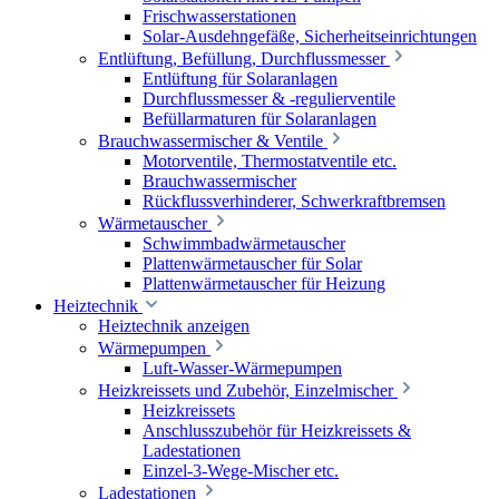
Frischwasserstationen
Solar-Ausdehngefäße, Sicherheitseinrichtungen
Entlüftung, Befüllung, Durchflussmesser
Entlüftung für Solaranlagen
Durchflussmesser & -regulierventile
Befüllarmaturen für Solaranlagen
Brauchwassermischer & Ventile
Motorventile, Thermostatventile etc.
Brauchwassermischer
Rückflussverhinderer, Schwerkraftbremsen
Wärmetauscher
Schwimmbadwärmetauscher
Plattenwärmetauscher für Solar
Plattenwärmetauscher für Heizung
Heiztechnik
Heiztechnik anzeigen
Wärmepumpen
Luft-Wasser-Wärmepumpen
Heizkreissets und Zubehör, Einzelmischer
Heizkreissets
Anschlusszubehör für Heizkreissets &
Ladestationen
Einzel-3-Wege-Mischer etc.
Ladestationen