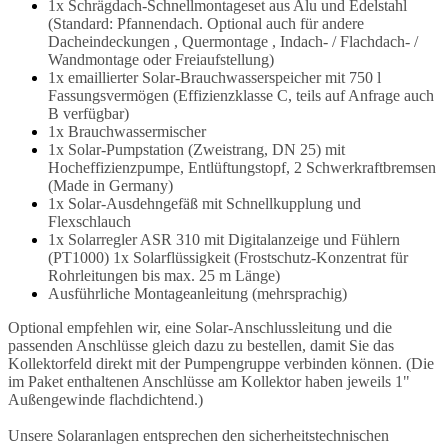
1x Schrägdach-Schnellmontageset aus Alu und Edelstahl
(Standard: Pfannendach. Optional auch für andere
Dacheindeckungen , Quermontage , Indach- / Flachdach- /
Wandmontage oder Freiaufstellung)
1x emaillierter Solar-Brauchwasserspeicher mit 750 l
Fassungsvermögen (Effizienzklasse C, teils auf Anfrage auch
B verfügbar)
1x Brauchwassermischer
1x Solar-Pumpstation (Zweistrang, DN 25) mit
Hocheffizienzpumpe, Entlüftungstopf, 2 Schwerkraftbremsen
(Made in Germany)
1x Solar-Ausdehngefäß mit Schnellkupplung und
Flexschlauch
1x Solarregler ASR 310 mit Digitalanzeige und Fühlern
(PT1000) 1x Solarflüssigkeit (Frostschutz-Konzentrat für
Rohrleitungen bis max. 25 m Länge)
Ausführliche Montageanleitung (mehrsprachig)
Optional empfehlen wir, eine Solar-Anschlussleitung und die
passenden Anschlüsse gleich dazu zu bestellen, damit Sie das
Kollektorfeld direkt mit der Pumpengruppe verbinden können. (Die
im Paket enthaltenen Anschlüsse am Kollektor haben jeweils 1"
Außengewinde flachdichtend.)
Unsere Solaranlagen entsprechen den sicherheitstechnischen