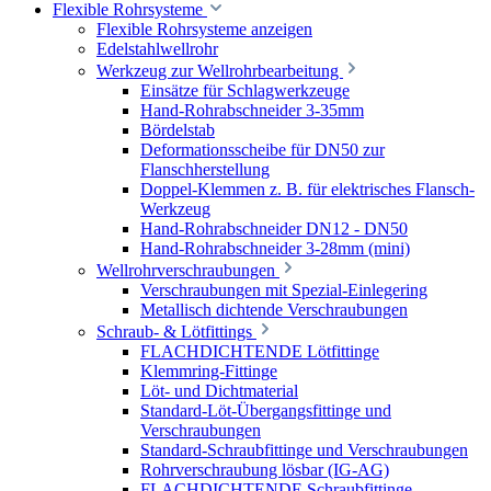
Flexible Rohrsysteme
Flexible Rohrsysteme anzeigen
Edelstahlwellrohr
Werkzeug zur Wellrohrbearbeitung
Einsätze für Schlagwerkzeuge
Hand-Rohrabschneider 3-35mm
Bördelstab
Deformationsscheibe für DN50 zur
Flanschherstellung
Doppel-Klemmen z. B. für elektrisches Flansch-
Werkzeug
Hand-Rohrabschneider DN12 - DN50
Hand-Rohrabschneider 3-28mm (mini)
Wellrohrverschraubungen
Verschraubungen mit Spezial-Einlegering
Metallisch dichtende Verschraubungen
Schraub- & Lötfittings
FLACHDICHTENDE Lötfittinge
Klemmring-Fittinge
Löt- und Dichtmaterial
Standard-Löt-Übergangsfittinge und
Verschraubungen
Standard-Schraubfittinge und Verschraubungen
Rohrverschraubung lösbar (IG-AG)
FLACHDICHTENDE Schraubfittinge