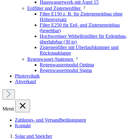
Hauswasserwerk mit Aspri 15
Erdfilter und Zisternenfilter
Filter E150 z. B. für Zisterneneinbau ohne
Höhenversatz
Filter E250 für Erd- und Zisterneneinbau
(begehbar)
Hochwertiger Wirbelfeinfilter für Erdeinbau,
überfahrbar (30 to)
Zisternenfilter mit Überlaufskimmer und
Rückstauklappe
Regenwasser-Stationen
Regenwassermodul Optima
Regenwassermodul Sigma
Photovoltaik
Abverkauf
Menü
Zahlungs- und Versandbedingungen
Kontakt
Solar und Speicher