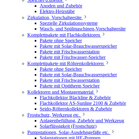
Speicher-Zubehör
Anoden und Zubehör
Elektro-Heizstäbe
Zirkulation, Vorschaltgeräte
Spezielle Zirkulationssysteme
Wasch- und Spülmaschinen-Vorschaltgeräte
Komplettpakete mit Flachkollektoren
Pakete ohne Speicher
Pakete mit Solar-Brauchwasserspeicher
Pakete mit Frischwasserstation
Pakete mit Frischwasser-Speicher
Komplettpakete mit Röhrenkollektoren
Pakete ohne Speicher
Pakete mit Solar-Brauchwasserspeicher
Pakete mit Frischwasserstation
Pakete mit Optitherm Speicher
Kollektoren und Montagematerial
Flachkollektor Blackline & Zubehör
Flachkollektor AS-Sunline 2100 & Zubehör
Seido-Röhrenkollektoren & Zubehör
Frostschutz, Werkzeug etc.
Anlagenbefüllung, Zubehör und Werkzeug
Solarflüssigkeit (Frostschutz)
Pumpstationen, Solar-Ausdehngefäße etc.
Solarstationen mit HE-Pumpen