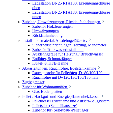
Ladestation DN25 RTA130, Erzeugeranschlüsse
oben
Ladestation DN25 RTA180, Erzeugeranschlüsse
unten
Zubehör, Umwälzpumpen, Rücklaufanhebungen
Zubehör Holzfeuerungen
Umwälzpumpen
Rücklaufanhebung
Installationsmaterial, Ausdehngefäße etc.
Sicherheitseinrichtungen Heizung, Manometer
Zubehör Trinkwasserinstallation
Ausdehngefäße für Heizung / Brauchwasser
Entlüfter, Schmutzfänger
Kugel- & KFE-Hähne
Abgasleitungen, Rauchrohre, Edelstahlkamine
Rauchgasrohr für Pelletöfen, D=80/100/120 mm
Rauchrohre mit D=120/130/150/180 mm
Zugbegrenzer
Zubehör für Wohnraumöfen
Glas-Bodenplatten
Pellet-, Hackgut- und Energiepflanzenheizkessel
Pelletkessel Extraflame und Aufsatz-Saugsystem
Pelletsilos (Schnellbausätze)
Zubehör für (Selbstbau-)Pelletlager