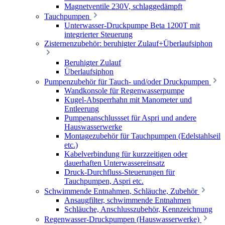
Magnetventile 230V, schlaggedämpft
Tauchpumpen
Unterwasser-Druckpumpe Beta 1200T mit
integrierter Steuerung
Zisternenzubehör: beruhigter Zulauf+Überlaufsiphon
Beruhigter Zulauf
Überlaufsiphon
Pumpenzubehör für Tauch- und/oder Druckpumpen
Wandkonsole für Regenwasserpumpe
Kugel-Absperrhahn mit Manometer und
Entleerung
Pumpenanschlussset für Aspri und andere
Hauswasserwerke
Montagezubehör für Tauchpumpen (Edelstahlseil
etc.)
Kabelverbindung für kurzzeitigen oder
dauerhaften Unterwassereinsatz
Druck-Durchfluss-Steuerungen für
Tauchpumpen, Aspri etc.
Schwimmende Entnahmen, Schläuche, Zubehör
Ansaugfilter, schwimmende Entnahmen
Schläuche, Anschlusszubehör, Kennzeichnung
Regenwasser-Druckpumpen (Hauswasserwerke)