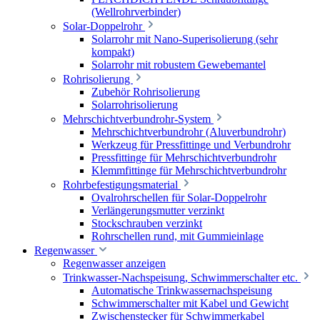
(Wellrohrverbinder)
Solar-Doppelrohr
Solarrohr mit Nano-Superisolierung (sehr
kompakt)
Solarrohr mit robustem Gewebemantel
Rohrisolierung
Zubehör Rohrisolierung
Solarrohrisolierung
Mehrschichtverbundrohr-System
Mehrschichtverbundrohr (Aluverbundrohr)
Werkzeug für Pressfittinge und Verbundrohr
Pressfittinge für Mehrschichtverbundrohr
Klemmfittinge für Mehrschichtverbundrohr
Rohrbefestigungsmaterial
Ovalrohrschellen für Solar-Doppelrohr
Verlängerungsmutter verzinkt
Stockschrauben verzinkt
Rohrschellen rund, mit Gummieinlage
Regenwasser
Regenwasser anzeigen
Trinkwasser-Nachspeisung, Schwimmerschalter etc.
Automatische Trinkwassernachspeisung
Schwimmerschalter mit Kabel und Gewicht
Zwischenstecker für Schwimmerkabel