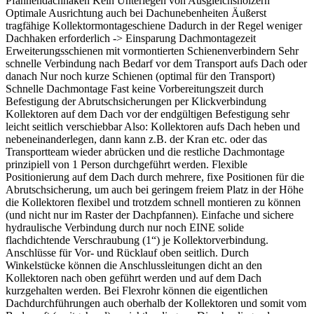
Pfannendachhaken Kein Unterlegen von Ausgleichshölzern
Optimale Ausrichtung auch bei Dachunebenheiten Äußerst
tragfähige Kollektormontageschiene Dadurch in der Regel weniger
Dachhaken erforderlich -> Einsparung Dachmontagezeit
Erweiterungsschienen mit vormontierten Schienenverbindern Sehr
schnelle Verbindung nach Bedarf vor dem Transport aufs Dach oder
danach Nur noch kurze Schienen (optimal für den Transport)
Schnelle Dachmontage Fast keine Vorbereitungszeit durch
Befestigung der Abrutschsicherungen per Klickverbindung
Kollektoren auf dem Dach vor der endgültigen Befestigung sehr
leicht seitlich verschiebbar Also: Kollektoren aufs Dach heben und
nebeneinanderlegen, dann kann z.B. der Kran etc. oder das
Transportteam wieder abrücken und die restliche Dachmontage
prinzipiell von 1 Person durchgeführt werden. Flexible
Positionierung auf dem Dach durch mehrere, fixe Positionen für die
Abrutschsicherung, um auch bei geringem freiem Platz in der Höhe
die Kollektoren flexibel und trotzdem schnell montieren zu können
(und nicht nur im Raster der Dachpfannen). Einfache und sichere
hydraulische Verbindung durch nur noch EINE solide
flachdichtende Verschraubung (1“) je Kollektorverbindung.
Anschlüsse für Vor- und Rücklauf oben seitlich. Durch
Winkelstücke können die Anschlussleitungen dicht an den
Kollektoren nach oben geführt werden und auf dem Dach
kurzgehalten werden. Bei Flexrohr können die eigentlichen
Dachdurchführungen auch oberhalb der Kollektoren und somit vom