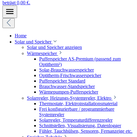
beträgt 0,00 €.
Home
Solar und Speicher
Solar und Speicher anzeigen
Wärmespeicher
Pufferspeicher AS-Premium (passend zum
Optitherm²)
Solar-Brauchwasserspeicher
Optitherm-Frischwasserspeicher
Pufferspeicher Standard
Brauchwasser-Standspeicher
Wärmepumpen-Pufferspeicher
Solarregler, Heizungs-Systemregler, Elektro
Thermostate, Elektroinstallationsmaterial
Frei konfigurierbare / programmierbare
Systemregler
Solarregler, Temperaturdifferenzregler
Schnittstellen, Visualisierung, Datenlogger
Fühler, Tauchhülsen, Sensoren, Fernanzeige etc.