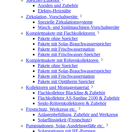
Speicher-Zubehör
Anoden und Zubehör
Elektro-Heizstäbe
Zirkulation, Vorschaltgeräte
Spezielle Zirkulationssysteme
Wasch- und Spülmaschinen-Vorschaltgeräte
Komplettpakete mit Flachkollektoren
Pakete ohne Speicher
Pakete mit Solar-Brauchwasserspeicher
Pakete mit Frischwasserstation
Pakete mit Frischwasser-Speicher
Komplettpakete mit Röhrenkollektoren
Pakete ohne Speicher
Pakete mit Solar-Brauchwasserspeicher
Pakete mit Frischwasserstation
Pakete mit Optitherm Speicher
Kollektoren und Montagematerial
Flachkollektor Blackline & Zubehör
Flachkollektor AS-Sunline 2100 & Zubehör
Seido-Röhrenkollektoren & Zubehör
Frostschutz, Werkzeug etc.
Anlagenbefüllung, Zubehör und Werkzeug
Solarflüssigkeit (Frostschutz)
Pumpstationen, Solar-Ausdehngefäße etc.
Solarstationen mit HE-Pumpen