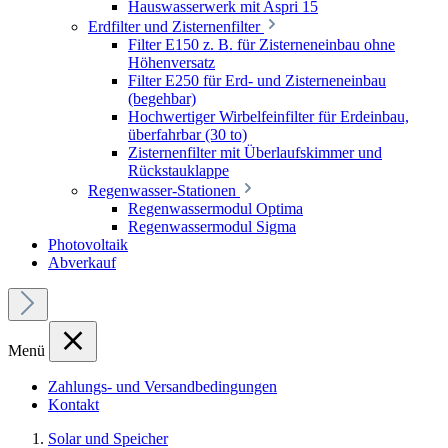
Hauswasserwerk mit Aspri 15
Erdfilter und Zisternenfilter
Filter E150 z. B. für Zisterneneinbau ohne
Höhenversatz
Filter E250 für Erd- und Zisterneneinbau
(begehbar)
Hochwertiger Wirbelfeinfilter für Erdeinbau,
überfahrbar (30 to)
Zisternenfilter mit Überlaufskimmer und
Rückstauklappe
Regenwasser-Stationen
Regenwassermodul Optima
Regenwassermodul Sigma
Photovoltaik
Abverkauf
Menü
Zahlungs- und Versandbedingungen
Kontakt
Solar und Speicher