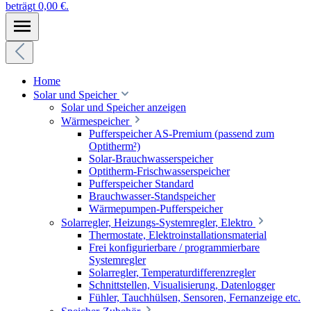
beträgt 0,00 €.
Home
Solar und Speicher
Solar und Speicher anzeigen
Wärmespeicher
Pufferspeicher AS-Premium (passend zum
Optitherm²)
Solar-Brauchwasserspeicher
Optitherm-Frischwasserspeicher
Pufferspeicher Standard
Brauchwasser-Standspeicher
Wärmepumpen-Pufferspeicher
Solarregler, Heizungs-Systemregler, Elektro
Thermostate, Elektroinstallationsmaterial
Frei konfigurierbare / programmierbare
Systemregler
Solarregler, Temperaturdifferenzregler
Schnittstellen, Visualisierung, Datenlogger
Fühler, Tauchhülsen, Sensoren, Fernanzeige etc.