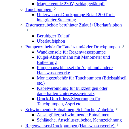
Magnetventile 230V, schlaggedämpft
Tauchpumpen
Unterwasser-Druckpumpe Beta 1200T mit
integrierter Steuerung
Zisternenzubehör: beruhigter Zulauf+Überlaufsiphon
Beruhigter Zulauf
Überlaufsiphon
Pumpenzubehör für Tauch- und/oder Druckpumpen
Wandkonsole für Regenwasserpumpe
Kugel-Absperrhahn mit Manometer und
Entleerung
Pumpenanschlussset für Aspri und andere
Hauswasserwerke
Montagezubehör für Tauchpumpen (Edelstahlseil
etc.)
Kabelverbindung für kurzzeitigen oder
dauerhaften Unterwassereinsatz
Druck-Durchfluss-Steuerungen für
Tauchpumpen, Aspri etc.
Schwimmende Entnahmen, Schläuche, Zubehör
Ansaugfilter, schwimmende Entnahmen
Schläuche, Anschlusszubehör, Kennzeichnung
Regenwasser-Druckpumpen (Hauswasserwerke)