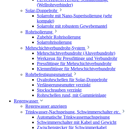
(Wellrohrverbinder)
Solar-Doppelrohr
Solarrohr mit Nano-Superisolierung (sehr
kompakt)
Solarrohr mit robustem Gewebemantel
Rohrisolierung
Zubehör Rohrisolierung
Solarrohrisolierung
Mehrschichtverbundrohr-System
Mehrschichtverbundrohr (Aluverbundrohr)
Werkzeug für Pressfittinge und Verbundrohr
Pressfittinge für Mehrschichtverbundrohr
Klemmfittinge für Mehrschichtverbundrohr
Rohrbefestigungsmaterial
Ovalrohrschellen für Solar-Doppelrohr
Verlängerungsmutter verzinkt
Stockschrauben verzinkt
Rohrschellen rund, mit Gummieinlage
Regenwasser
Regenwasser anzeigen
Trinkwasser-Nachspeisung, Schwimmerschalter etc.
Automatische Trinkwassernachspeisung
Schwimmerschalter mit Kabel und Gewicht
Zwischenstecker für Schwimmerkabel