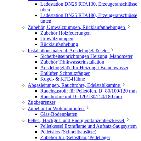
Ladestation DN25 RTA130, Erzeugeranschlüsse
oben
Ladestation DN25 RTA180, Erzeugeranschlüsse
unten
Zubehör, Umwälzpumpen, Rücklaufanhebungen
Zubehör Holzfeuerungen
Umwälzpumpen
Rücklaufanhebung
Installationsmaterial, Ausdehngefäße etc.
Sicherheitseinrichtungen Heizung, Manometer
Zubehör Trinkwasserinstallation
Ausdehngefäße für Heizung / Brauchwasser
Entlüfter, Schmutzfänger
Kugel- & KFE-Hähne
Abgasleitungen, Rauchrohre, Edelstahlkamine
Rauchgasrohr für Pelletöfen, D=80/100/120 mm
Rauchrohre mit D=120/130/150/180 mm
Zugbegrenzer
Zubehör für Wohnraumöfen
Glas-Bodenplatten
Pellet-, Hackgut- und Energiepflanzenheizkessel
Pelletkessel Extraflame und Aufsatz-Saugsystem
Pelletsilos (Schnellbausätze)
Zubehör für (Selbstbau-)Pelletlager