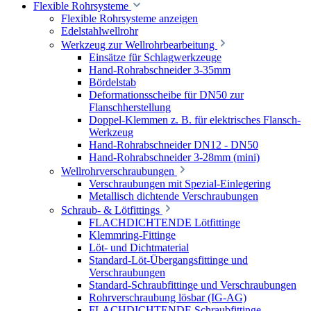
Flexible Rohrsysteme
Flexible Rohrsysteme anzeigen
Edelstahlwellrohr
Werkzeug zur Wellrohrbearbeitung
Einsätze für Schlagwerkzeuge
Hand-Rohrabschneider 3-35mm
Bördelstab
Deformationsscheibe für DN50 zur
Flanschherstellung
Doppel-Klemmen z. B. für elektrisches Flansch-
Werkzeug
Hand-Rohrabschneider DN12 - DN50
Hand-Rohrabschneider 3-28mm (mini)
Wellrohrverschraubungen
Verschraubungen mit Spezial-Einlegering
Metallisch dichtende Verschraubungen
Schraub- & Lötfittings
FLACHDICHTENDE Lötfittinge
Klemmring-Fittinge
Löt- und Dichtmaterial
Standard-Löt-Übergangsfittinge und
Verschraubungen
Standard-Schraubfittinge und Verschraubungen
Rohrverschraubung lösbar (IG-AG)
FLACHDICHTENDE Schraubfittinge