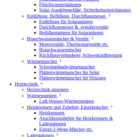
Frischwasserstationen
Solar-Ausdehngefäße, Sicherheitseinrichtungen
Entlüftung, Befüllung, Durchflussmesser
Entlüftung für Solaranlagen
Durchflussmesser & -regulierventile
Befüllarmaturen für Solaranlagen
Brauchwassermischer & Ventile
Motorventile, Thermostatventile etc.
Brauchwassermischer
Rückflussverhinderer, Schwerkraftbremsen
Wärmetauscher
Schwimmbadwärmetauscher
Plattenwärmetauscher für Solar
Plattenwärmetauscher für Heizung
Heiztechnik
Heiztechnik anzeigen
Wärmepumpen
Luft-Wasser-Wärmepumpen
Heizkreissets und Zubehör, Einzelmischer
Heizkreissets
Anschlusszubehör für Heizkreissets &
Ladestationen
Einzel-3-Wege-Mischer etc.
Ladestationen