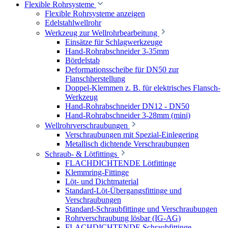
Flexible Rohrsysteme
Flexible Rohrsysteme anzeigen
Edelstahlwellrohr
Werkzeug zur Wellrohrbearbeitung
Einsätze für Schlagwerkzeuge
Hand-Rohrabschneider 3-35mm
Bördelstab
Deformationsscheibe für DN50 zur
Flanschherstellung
Doppel-Klemmen z. B. für elektrisches Flansch-
Werkzeug
Hand-Rohrabschneider DN12 - DN50
Hand-Rohrabschneider 3-28mm (mini)
Wellrohrverschraubungen
Verschraubungen mit Spezial-Einlegering
Metallisch dichtende Verschraubungen
Schraub- & Lötfittings
FLACHDICHTENDE Lötfittinge
Klemmring-Fittinge
Löt- und Dichtmaterial
Standard-Löt-Übergangsfittinge und
Verschraubungen
Standard-Schraubfittinge und Verschraubungen
Rohrverschraubung lösbar (IG-AG)
FLACHDICHTENDE Schraubfittinge