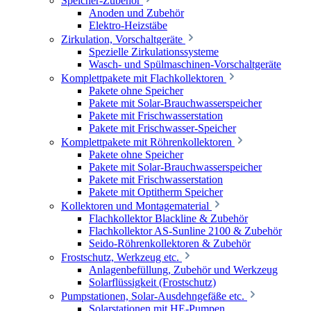
Speicher-Zubehör
Anoden und Zubehör
Elektro-Heizstäbe
Zirkulation, Vorschaltgeräte
Spezielle Zirkulationssysteme
Wasch- und Spülmaschinen-Vorschaltgeräte
Komplettpakete mit Flachkollektoren
Pakete ohne Speicher
Pakete mit Solar-Brauchwasserspeicher
Pakete mit Frischwasserstation
Pakete mit Frischwasser-Speicher
Komplettpakete mit Röhrenkollektoren
Pakete ohne Speicher
Pakete mit Solar-Brauchwasserspeicher
Pakete mit Frischwasserstation
Pakete mit Optitherm Speicher
Kollektoren und Montagematerial
Flachkollektor Blackline & Zubehör
Flachkollektor AS-Sunline 2100 & Zubehör
Seido-Röhrenkollektoren & Zubehör
Frostschutz, Werkzeug etc.
Anlagenbefüllung, Zubehör und Werkzeug
Solarflüssigkeit (Frostschutz)
Pumpstationen, Solar-Ausdehngefäße etc.
Solarstationen mit HE-Pumpen