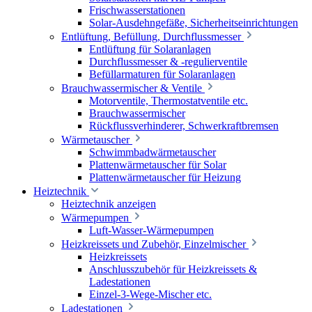
Frischwasserstationen
Solar-Ausdehngefäße, Sicherheitseinrichtungen
Entlüftung, Befüllung, Durchflussmesser
Entlüftung für Solaranlagen
Durchflussmesser & -regulierventile
Befüllarmaturen für Solaranlagen
Brauchwassermischer & Ventile
Motorventile, Thermostatventile etc.
Brauchwassermischer
Rückflussverhinderer, Schwerkraftbremsen
Wärmetauscher
Schwimmbadwärmetauscher
Plattenwärmetauscher für Solar
Plattenwärmetauscher für Heizung
Heiztechnik
Heiztechnik anzeigen
Wärmepumpen
Luft-Wasser-Wärmepumpen
Heizkreissets und Zubehör, Einzelmischer
Heizkreissets
Anschlusszubehör für Heizkreissets &
Ladestationen
Einzel-3-Wege-Mischer etc.
Ladestationen