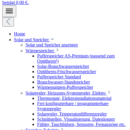
beträgt 0,00 €.
Home
Solar und Speicher
Solar und Speicher anzeigen
Wärmespeicher
Pufferspeicher AS-Premium (passend zum
Optitherm²)
Solar-Brauchwasserspeicher
Optitherm-Frischwasserspeicher
Pufferspeicher Standard
Brauchwasser-Standspeicher
Wärmepumpen-Pufferspeicher
Solarregler, Heizungs-Systemregler, Elektro
Thermostate, Elektroinstallationsmaterial
Frei konfigurierbare / programmierbare
Systemregler
Solarregler, Temperaturdifferenzregler
Schnittstellen, Visualisierung, Datenlogger
Fühler, Tauchhülsen, Sensoren, Fernanzeige etc.