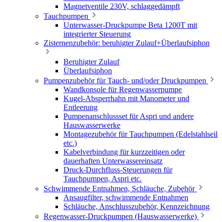
Magnetventile 230V, schlaggedämpft
Tauchpumpen
Unterwasser-Druckpumpe Beta 1200T mit
integrierter Steuerung
Zisternenzubehör: beruhigter Zulauf+Überlaufsiphon
Beruhigter Zulauf
Überlaufsiphon
Pumpenzubehör für Tauch- und/oder Druckpumpen
Wandkonsole für Regenwasserpumpe
Kugel-Absperrhahn mit Manometer und
Entleerung
Pumpenanschlussset für Aspri und andere
Hauswasserwerke
Montagezubehör für Tauchpumpen (Edelstahlseil
etc.)
Kabelverbindung für kurzzeitigen oder
dauerhaften Unterwassereinsatz
Druck-Durchfluss-Steuerungen für
Tauchpumpen, Aspri etc.
Schwimmende Entnahmen, Schläuche, Zubehör
Ansaugfilter, schwimmende Entnahmen
Schläuche, Anschlusszubehör, Kennzeichnung
Regenwasser-Druckpumpen (Hauswasserwerke)