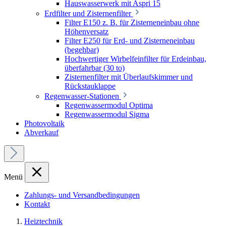
Hauswasserwerk mit Aspri 15
Erdfilter und Zisternenfilter
Filter E150 z. B. für Zisterneneinbau ohne
Höhenversatz
Filter E250 für Erd- und Zisterneneinbau
(begehbar)
Hochwertiger Wirbelfeinfilter für Erdeinbau,
überfahrbar (30 to)
Zisternenfilter mit Überlaufskimmer und
Rückstauklappe
Regenwasser-Stationen
Regenwassermodul Optima
Regenwassermodul Sigma
Photovoltaik
Abverkauf
Menü
Zahlungs- und Versandbedingungen
Kontakt
Heiztechnik