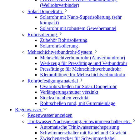
(Wellrohrverbinder)
Solar-Doppelrohr
Solarrohr mit Nano-Superisolierung (sehr
kompakt)
Solarrohr mit robustem Gewebemantel
Rohrisolierung
Zubehör Rohrisolierung
Solarrohrisolierung
Mehrschichtverbundrohr-System
Mehrschichtverbundrohr (Aluverbundrohr)
Werkzeug für Pressfittinge und Verbundrohr
Pressfittinge für Mehrschichtverbundrohr
Klemmfittinge für Mehrschichtverbundrohr
Rohrbefestigungsmaterial
Ovalrohrschellen für Solar-Doppelrohr
Verlängerungsmutter verzinkt
Stockschrauben verzinkt
Rohrschellen rund, mit Gummieinlage
Regenwasser
Regenwasser anzeigen
Trinkwasser-Nachspeisung, Schwimmerschalter etc.
Automatische Trinkwassernachspeisung
Schwimmerschalter mit Kabel und Gewicht
Zwischenstecker für Schwimmerkabel