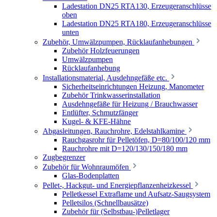
Ladestation DN25 RTA130, Erzeugeranschlüsse
oben
Ladestation DN25 RTA180, Erzeugeranschlüsse
unten
Zubehör, Umwälzpumpen, Rücklaufanhebungen
Zubehör Holzfeuerungen
Umwälzpumpen
Rücklaufanhebung
Installationsmaterial, Ausdehngefäße etc.
Sicherheitseinrichtungen Heizung, Manometer
Zubehör Trinkwasserinstallation
Ausdehngefäße für Heizung / Brauchwasser
Entlüfter, Schmutzfänger
Kugel- & KFE-Hähne
Abgasleitungen, Rauchrohre, Edelstahlkamine
Rauchgasrohr für Pelletöfen, D=80/100/120 mm
Rauchrohre mit D=120/130/150/180 mm
Zugbegrenzer
Zubehör für Wohnraumöfen
Glas-Bodenplatten
Pellet-, Hackgut- und Energiepflanzenheizkessel
Pelletkessel Extraflame und Aufsatz-Saugsystem
Pelletsilos (Schnellbausätze)
Zubehör für (Selbstbau-)Pelletlager