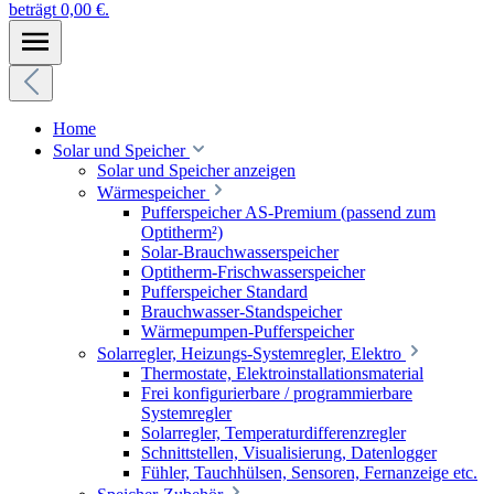
beträgt 0,00 €.
Home
Solar und Speicher
Solar und Speicher anzeigen
Wärmespeicher
Pufferspeicher AS-Premium (passend zum
Optitherm²)
Solar-Brauchwasserspeicher
Optitherm-Frischwasserspeicher
Pufferspeicher Standard
Brauchwasser-Standspeicher
Wärmepumpen-Pufferspeicher
Solarregler, Heizungs-Systemregler, Elektro
Thermostate, Elektroinstallationsmaterial
Frei konfigurierbare / programmierbare
Systemregler
Solarregler, Temperaturdifferenzregler
Schnittstellen, Visualisierung, Datenlogger
Fühler, Tauchhülsen, Sensoren, Fernanzeige etc.