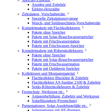
Speicher-Zubehör
Anoden und Zubehör
Elektro-Heizstäbe
Zirkulation, Vorschaltgeräte
Spezielle Zirkulationssysteme
Wasch- und Spülmaschinen-Vorschaltgeräte
Komplettpakete mit Flachkollektoren
Pakete ohne Speicher
Pakete mit Solar-Brauchwasserspeicher
Pakete mit Frischwasserstation
Pakete mit Frischwasser-Speicher
Komplettpakete mit Röhrenkollektoren
Pakete ohne Speicher
Pakete mit Solar-Brauchwasserspeicher
Pakete mit Frischwasserstation
Pakete mit Optitherm Speicher
Kollektoren und Montagematerial
Flachkollektor Blackline & Zubehör
Flachkollektor AS-Sunline 2100 & Zubehör
Seido-Röhrenkollektoren & Zubehör
Frostschutz, Werkzeug etc.
Anlagenbefüllung, Zubehör und Werkzeug
Solarflüssigkeit (Frostschutz)
Pumpstationen, Solar-Ausdehngefäße etc.
Solarstationen mit HE-Pumpen