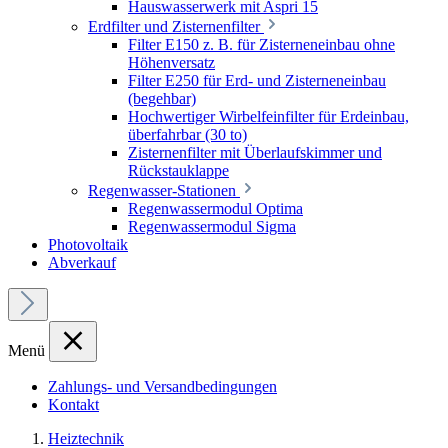
Hauswasserwerk mit Aspri 15
Erdfilter und Zisternenfilter
Filter E150 z. B. für Zisterneneinbau ohne
Höhenversatz
Filter E250 für Erd- und Zisterneneinbau
(begehbar)
Hochwertiger Wirbelfeinfilter für Erdeinbau,
überfahrbar (30 to)
Zisternenfilter mit Überlaufskimmer und
Rückstauklappe
Regenwasser-Stationen
Regenwassermodul Optima
Regenwassermodul Sigma
Photovoltaik
Abverkauf
Menü
Zahlungs- und Versandbedingungen
Kontakt
Heiztechnik