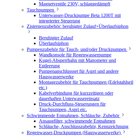
Magnetventile 230V, schlaggedämpft
Tauchpumpen
Unterwasser-Druckpumpe Beta 1200T mit
integrierter Steuerung
Zisternenzubehör: beruhigter Zulauf+Überlaufsiphon
Beruhigter Zulauf
Überlaufsiphon
Pumpenzubehör für Tauch- und/oder Druckpumpen
Wandkonsole für Regenwasserpumpe
Kugel-Absperrhahn mit Manometer und
Entleerung
Pumpenanschlussset für Aspri und andere
Hauswasserwerke
Montagezubehör für Tauchpumpen (Edelstahlseil
etc.)
Kabelverbindung für kurzzeitigen oder
dauerhaften Unterwassereinsatz
Druck-Durchfluss-Steuerungen für
Tauchpumpen, Aspri etc.
Schwimmende Entnahmen, Schläuche, Zubehör
Ansaugfilter, schwimmende Entnahmen
Schläuche, Anschlusszubehör, Kennzeichnung
Regenwasser-Druckpumpen (Hauswasserwerke)