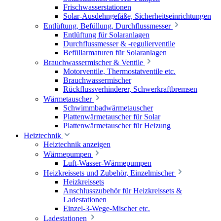
Frischwasserstationen
Solar-Ausdehngefäße, Sicherheitseinrichtungen
Entlüftung, Befüllung, Durchflussmesser
Entlüftung für Solaranlagen
Durchflussmesser & -regulierventile
Befüllarmaturen für Solaranlagen
Brauchwassermischer & Ventile
Motorventile, Thermostatventile etc.
Brauchwassermischer
Rückflussverhinderer, Schwerkraftbremsen
Wärmetauscher
Schwimmbadwärmetauscher
Plattenwärmetauscher für Solar
Plattenwärmetauscher für Heizung
Heiztechnik
Heiztechnik anzeigen
Wärmepumpen
Luft-Wasser-Wärmepumpen
Heizkreissets und Zubehör, Einzelmischer
Heizkreissets
Anschlusszubehör für Heizkreissets &
Ladestationen
Einzel-3-Wege-Mischer etc.
Ladestationen