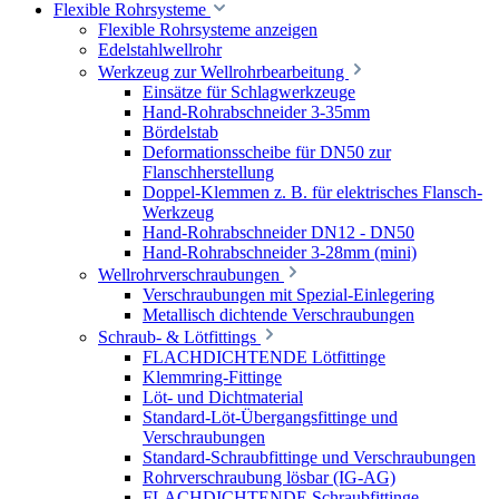
Flexible Rohrsysteme
Flexible Rohrsysteme anzeigen
Edelstahlwellrohr
Werkzeug zur Wellrohrbearbeitung
Einsätze für Schlagwerkzeuge
Hand-Rohrabschneider 3-35mm
Bördelstab
Deformationsscheibe für DN50 zur
Flanschherstellung
Doppel-Klemmen z. B. für elektrisches Flansch-
Werkzeug
Hand-Rohrabschneider DN12 - DN50
Hand-Rohrabschneider 3-28mm (mini)
Wellrohrverschraubungen
Verschraubungen mit Spezial-Einlegering
Metallisch dichtende Verschraubungen
Schraub- & Lötfittings
FLACHDICHTENDE Lötfittinge
Klemmring-Fittinge
Löt- und Dichtmaterial
Standard-Löt-Übergangsfittinge und
Verschraubungen
Standard-Schraubfittinge und Verschraubungen
Rohrverschraubung lösbar (IG-AG)
FLACHDICHTENDE Schraubfittinge