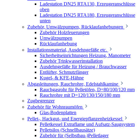
Ladestation DN25 RTA130, Erzeugeranschlüsse
oben
Ladestation DN25 RTA180, Erzeugeranschlüsse
unten
Zubehör, Umwälzpumpen, Rücklaufanhebungen
Zubehör Holzfeuerungen
Umwälzpumpen
Rücklaufanhebung
Installationsmaterial, Ausdehngefäße etc.
Sicherheitseinrichtungen Heizung, Manometer
Zubehör Trinkwasserinstallation
Ausdehngefäße für Heizung / Brauchwasser
Entlüfter, Schmutzfänger
Kugel- & KFE-Hähne
Abgasleitungen, Rauchrohre, Edelstahlkamine
Rauchgasrohr für Pelletöfen, D=80/100/120 mm
Rauchrohre mit D=120/130/150/180 mm
Zugbegrenzer
Zubehör für Wohnraumöfen
Glas-Bodenplatten
Pellet-, Hackgut- und Energiepflanzenheizkessel
Pelletkessel Extraflame und Aufsatz-Saugsystem
Pelletsilos (Schnellbausätze)
Zubehör für (Selbstbau-)Pelletlager