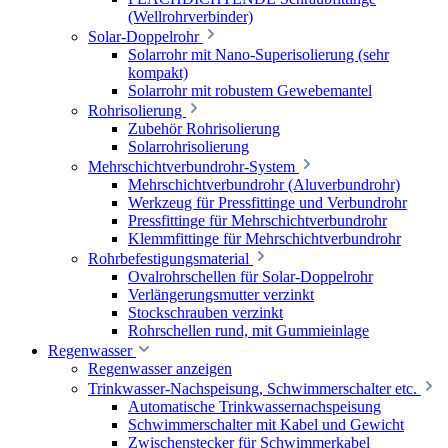
(Wellrohrverbinder)
Solar-Doppelrohr
Solarrohr mit Nano-Superisolierung (sehr
kompakt)
Solarrohr mit robustem Gewebemantel
Rohrisolierung
Zubehör Rohrisolierung
Solarrohrisolierung
Mehrschichtverbundrohr-System
Mehrschichtverbundrohr (Aluverbundrohr)
Werkzeug für Pressfittinge und Verbundrohr
Pressfittinge für Mehrschichtverbundrohr
Klemmfittinge für Mehrschichtverbundrohr
Rohrbefestigungsmaterial
Ovalrohrschellen für Solar-Doppelrohr
Verlängerungsmutter verzinkt
Stockschrauben verzinkt
Rohrschellen rund, mit Gummieinlage
Regenwasser
Regenwasser anzeigen
Trinkwasser-Nachspeisung, Schwimmerschalter etc.
Automatische Trinkwassernachspeisung
Schwimmerschalter mit Kabel und Gewicht
Zwischenstecker für Schwimmerkabel