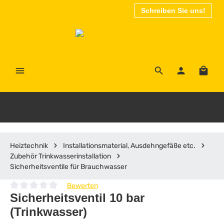
Schreiben Sie uns!
Zum Hauptinhalt springen
Waren
Heiztechnik
Installationsmaterial, Ausdehngefäße etc.
Zubehör Trinkwasserinstallation
Sicherheitsventile für Brauchwasser
Bewerten
Durchschnittliche Bewertung von 0 von 5 Sternen
Sicherheitsventil 10 bar
(Trinkwasser)