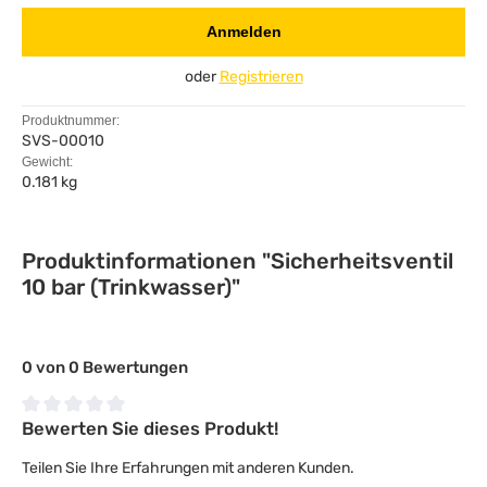
Anmelden
oder
Registrieren
Produktnummer:
SVS-00010
Gewicht:
0.181 kg
Produktinformationen "Sicherheitsventil
10 bar (Trinkwasser)"
0 von 0 Bewertungen
Bewerten Sie dieses Produkt!
Durchschnittliche Bewertung von 0 von 5 Sternen
Teilen Sie Ihre Erfahrungen mit anderen Kunden.