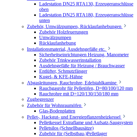
Ladestation DN25 RTA130, Erzeugeranschlüsse
oben
Ladestation DN25 RTA180, Erzeugeranschlüsse
unten
Zubehör, Umwälzpumpen, Rücklaufanhebungen
Zubehör Holzfeuerungen
Umwälzpumpen
Rücklaufanhebung
Installationsmaterial, Ausdehngefäße etc.
Sicherheitseinrichtungen Heizung, Manometer
Zubehör Trinkwasserinstallation
Ausdehngefäße für Heizung / Brauchwasser
Entlüfter, Schmutzfänger
Kugel- & KFE-Hähne
Abgasleitungen, Rauchrohre, Edelstahlkamine
Rauchgasrohr für Pelletöfen, D=80/100/120 mm
Rauchrohre mit D=120/130/150/180 mm
Zugbegrenzer
Zubehör für Wohnraumöfen
Glas-Bodenplatten
Pellet-, Hackgut- und Energiepflanzenheizkessel
Pelletkessel Extraflame und Aufsatz-Saugsystem
Pelletsilos (Schnellbausätze)
Zubehör für (Selbstbau-)Pelletlager