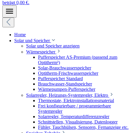
beträgt 0,00 €.
Home
Solar und Speicher
Solar und Speicher anzeigen
Wärmespeicher
Pufferspeicher AS-Premium (passend zum
Optitherm²)
Solar-Brauchwasserspeicher
Optitherm-Frischwasserspeicher
Pufferspeicher Standard
Brauchwasser-Standspeicher
Wärmepumpen-Pufferspeicher
Solarregler, Heizungs-Systemregler, Elektro
Thermostate, Elektroinstallationsmaterial
Frei konfigurierbare / programmierbare
Systemregler
Solarregler, Temperaturdifferenzregler
Schnittstellen, Visualisierung, Datenlogger
Fühler, Tauchhülsen, Sensoren, Fernanzeige etc.