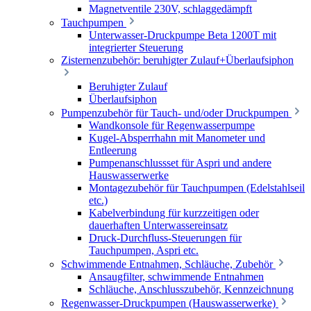
Magnetventile 230V, schlaggedämpft
Tauchpumpen
Unterwasser-Druckpumpe Beta 1200T mit
integrierter Steuerung
Zisternenzubehör: beruhigter Zulauf+Überlaufsiphon
Beruhigter Zulauf
Überlaufsiphon
Pumpenzubehör für Tauch- und/oder Druckpumpen
Wandkonsole für Regenwasserpumpe
Kugel-Absperrhahn mit Manometer und
Entleerung
Pumpenanschlussset für Aspri und andere
Hauswasserwerke
Montagezubehör für Tauchpumpen (Edelstahlseil
etc.)
Kabelverbindung für kurzzeitigen oder
dauerhaften Unterwassereinsatz
Druck-Durchfluss-Steuerungen für
Tauchpumpen, Aspri etc.
Schwimmende Entnahmen, Schläuche, Zubehör
Ansaugfilter, schwimmende Entnahmen
Schläuche, Anschlusszubehör, Kennzeichnung
Regenwasser-Druckpumpen (Hauswasserwerke)