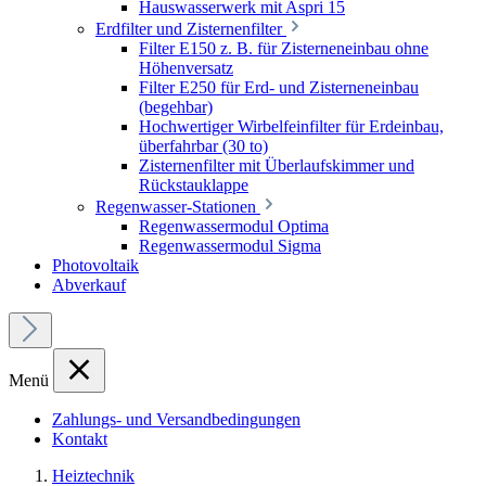
Hauswasserwerk mit Aspri 15
Erdfilter und Zisternenfilter
Filter E150 z. B. für Zisterneneinbau ohne
Höhenversatz
Filter E250 für Erd- und Zisterneneinbau
(begehbar)
Hochwertiger Wirbelfeinfilter für Erdeinbau,
überfahrbar (30 to)
Zisternenfilter mit Überlaufskimmer und
Rückstauklappe
Regenwasser-Stationen
Regenwassermodul Optima
Regenwassermodul Sigma
Photovoltaik
Abverkauf
Menü
Zahlungs- und Versandbedingungen
Kontakt
Heiztechnik