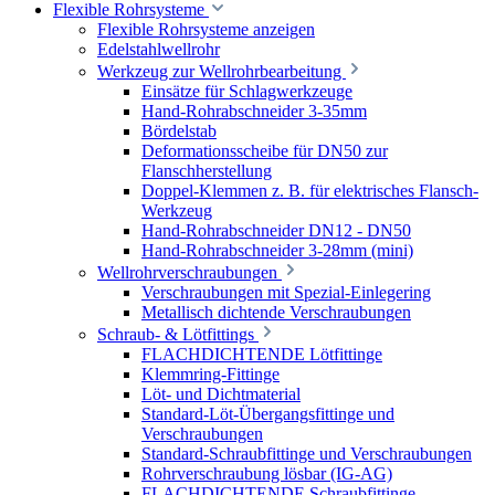
Flexible Rohrsysteme
Flexible Rohrsysteme anzeigen
Edelstahlwellrohr
Werkzeug zur Wellrohrbearbeitung
Einsätze für Schlagwerkzeuge
Hand-Rohrabschneider 3-35mm
Bördelstab
Deformationsscheibe für DN50 zur
Flanschherstellung
Doppel-Klemmen z. B. für elektrisches Flansch-
Werkzeug
Hand-Rohrabschneider DN12 - DN50
Hand-Rohrabschneider 3-28mm (mini)
Wellrohrverschraubungen
Verschraubungen mit Spezial-Einlegering
Metallisch dichtende Verschraubungen
Schraub- & Lötfittings
FLACHDICHTENDE Lötfittinge
Klemmring-Fittinge
Löt- und Dichtmaterial
Standard-Löt-Übergangsfittinge und
Verschraubungen
Standard-Schraubfittinge und Verschraubungen
Rohrverschraubung lösbar (IG-AG)
FLACHDICHTENDE Schraubfittinge