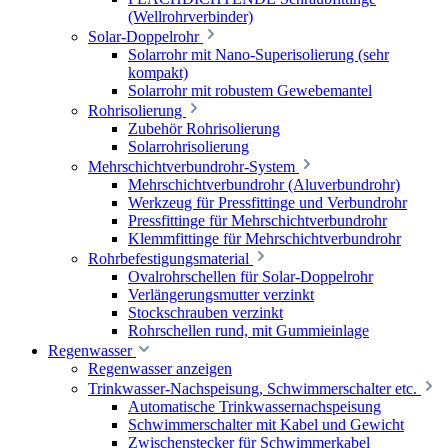
(Wellrohrverbinder)
Solar-Doppelrohr
Solarrohr mit Nano-Superisolierung (sehr
kompakt)
Solarrohr mit robustem Gewebemantel
Rohrisolierung
Zubehör Rohrisolierung
Solarrohrisolierung
Mehrschichtverbundrohr-System
Mehrschichtverbundrohr (Aluverbundrohr)
Werkzeug für Pressfittinge und Verbundrohr
Pressfittinge für Mehrschichtverbundrohr
Klemmfittinge für Mehrschichtverbundrohr
Rohrbefestigungsmaterial
Ovalrohrschellen für Solar-Doppelrohr
Verlängerungsmutter verzinkt
Stockschrauben verzinkt
Rohrschellen rund, mit Gummieinlage
Regenwasser
Regenwasser anzeigen
Trinkwasser-Nachspeisung, Schwimmerschalter etc.
Automatische Trinkwassernachspeisung
Schwimmerschalter mit Kabel und Gewicht
Zwischenstecker für Schwimmerkabel