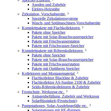
Speicher-Zubehör
Anoden und Zubehör
Elektro-Heizstäbe
Zirkulation, Vorschaltgeräte
Spezielle Zirkulationssysteme
Wasch- und Spülmaschinen-Vorschaltgeräte
Komplettpakete mit Flachkollektoren
Pakete ohne Speicher
Pakete mit Solar-Brauchwasserspeicher
Pakete mit Frischwasserstation
Pakete mit Frischwasser-Speicher
Komplettpakete mit Röhrenkollektoren
Pakete ohne Speicher
Pakete mit Solar-Brauchwasserspeicher
Pakete mit Frischwasserstation
Pakete mit Optitherm Speicher
Kollektoren und Montagematerial
Flachkollektor Blackline & Zubehör
Flachkollektor AS-Sunline 2100 & Zubehör
Seido-Röhrenkollektoren & Zubehör
Frostschutz, Werkzeug etc.
Anlagenbefüllung, Zubehör und Werkzeug
Solarflüssigkeit (Frostschutz)
Pumpstationen, Solar-Ausdehngefäße etc.
Solarstationen mit HE-Pumpen