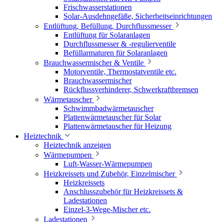
Frischwasserstationen
Solar-Ausdehngefäße, Sicherheitseinrichtungen
Entlüftung, Befüllung, Durchflussmesser
Entlüftung für Solaranlagen
Durchflussmesser & -regulierventile
Befüllarmaturen für Solaranlagen
Brauchwassermischer & Ventile
Motorventile, Thermostatventile etc.
Brauchwassermischer
Rückflussverhinderer, Schwerkraftbremsen
Wärmetauscher
Schwimmbadwärmetauscher
Plattenwärmetauscher für Solar
Plattenwärmetauscher für Heizung
Heiztechnik
Heiztechnik anzeigen
Wärmepumpen
Luft-Wasser-Wärmepumpen
Heizkreissets und Zubehör, Einzelmischer
Heizkreissets
Anschlusszubehör für Heizkreissets &
Ladestationen
Einzel-3-Wege-Mischer etc.
Ladestationen