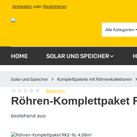
Anmelden
oder
Registrieren
 Hauptinhalt springen
Zur Suche springen
Zur Hauptnavigation springen
Alle Kategorien
HOME
SOLAR UND SPEICHER
H
Solar und Speicher
Komplettpakete mit Röhrenkollektoren
Bewerten
Durchschnittliche Bewertung von 0 von 5 Sternen
Röhren-Komplettpaket 
bestehend aus:
Bildergalerie überspringen