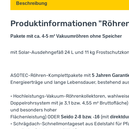
Beschreibung
Produktinformationen "Röhren
Pakete mit ca. 4-5 m² Vakuumröhren ohne Speicher
mit Solar-Ausdehngefäß 24 L und 11 kg Frostschutzkon
ASOTEC-Röhren-Komplettpakete mit
5 Jahren Garanti
Energieerträge und lange Lebensdauer, bestehend aus
• Hochleistungs-Vakuum-Röhrenkollektoren, wahlweis
Doppelrohrsystem mit je 3,1 bzw. 4,55 m² Bruttofläch
und besonders hoher
Flächenleistung) ODER
(mit
Seido 2-8 bzw. -16
direktdu
• Schrägdach-Schnellmontageset aus Edelstahl für P