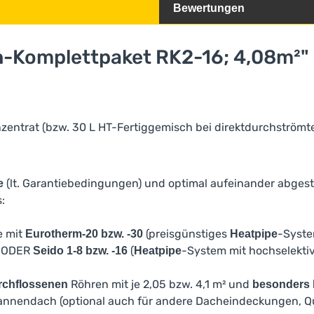
Bewertungen
-Komplettpaket RK2-16; 4,08m²"
zentrat (bzw. 30 L HT-Fertiggemisch bei direktdurchströmt
(lt. Garantiebedingungen) und optimal aufeinander abge
e
:
e mit
(preisgünstiges
-Syste
Eurotherm-20 bzw. -30
Heatpipe
e) ODER
(
-System mit hochselektiv
Seido 1-8 bzw. -16
Heatpipe
Röhren mit je 2,05 bzw. 4,1 m² und
rchflossenen
besonders 
fannendach (optional auch für andere Dacheindeckungen, 