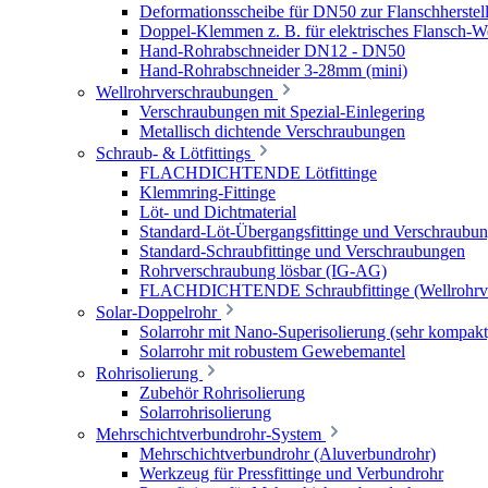
Deformationsscheibe für DN50 zur Flanschherstel
Doppel-Klemmen z. B. für elektrisches Flansch-
Hand-Rohrabschneider DN12 - DN50
Hand-Rohrabschneider 3-28mm (mini)
Wellrohrverschraubungen
Verschraubungen mit Spezial-Einlegering
Metallisch dichtende Verschraubungen
Schraub- & Lötfittings
FLACHDICHTENDE Lötfittinge
Klemmring-Fittinge
Löt- und Dichtmaterial
Standard-Löt-Übergangsfittinge und Verschraubu
Standard-Schraubfittinge und Verschraubungen
Rohrverschraubung lösbar (IG-AG)
FLACHDICHTENDE Schraubfittinge (Wellrohrve
Solar-Doppelrohr
Solarrohr mit Nano-Superisolierung (sehr kompakt
Solarrohr mit robustem Gewebemantel
Rohrisolierung
Zubehör Rohrisolierung
Solarrohrisolierung
Mehrschichtverbundrohr-System
Mehrschichtverbundrohr (Aluverbundrohr)
Werkzeug für Pressfittinge und Verbundrohr