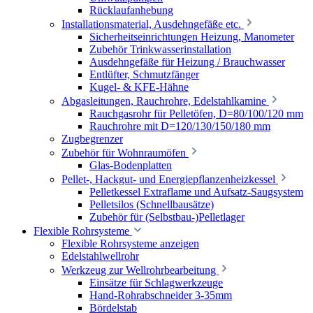
Rücklaufanhebung
Installationsmaterial, Ausdehngefäße etc.
Sicherheitseinrichtungen Heizung, Manometer
Zubehör Trinkwasserinstallation
Ausdehngefäße für Heizung / Brauchwasser
Entlüfter, Schmutzfänger
Kugel- & KFE-Hähne
Abgasleitungen, Rauchrohre, Edelstahlkamine
Rauchgasrohr für Pelletöfen, D=80/100/120 mm
Rauchrohre mit D=120/130/150/180 mm
Zugbegrenzer
Zubehör für Wohnraumöfen
Glas-Bodenplatten
Pellet-, Hackgut- und Energiepflanzenheizkessel
Pelletkessel Extraflame und Aufsatz-Saugsystem
Pelletsilos (Schnellbausätze)
Zubehör für (Selbstbau-)Pelletlager
Flexible Rohrsysteme
Flexible Rohrsysteme anzeigen
Edelstahlwellrohr
Werkzeug zur Wellrohrbearbeitung
Einsätze für Schlagwerkzeuge
Hand-Rohrabschneider 3-35mm
Bördelstab