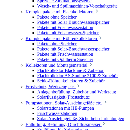
Spezielle Zirkulationssysteme
Wasch- und Spülmaschinen-Vorschaltgeräte
Komplettpakete mit Flachkollektoren
Pakete ohne Speicher
Pakete mit Solar-Brauchwasserspeicher
Pakete mit Frischwasserstation
Pakete mit Frischwasser-Speicher
Komplettpakete mit Röhrenkollektoren
Pakete ohne Speicher
Pakete mit Solar-Brauchwasserspeicher
Pakete mit Frischwasserstation
Pakete mit Optitherm Speicher
Kollektoren und Montagematerial
Flachkollektor Blackline & Zubehör
Flachkollektor AS-Sunline 2100 & Zubehör
Seido-Röhrenkollektoren & Zubehör
Frostschutz, Werkzeug etc.
Anlagenbefüllung, Zubehör und Werkzeug
Solarflüssigkeit (Frostschutz)
Pumpstationen, Solar-Ausdehngefäße etc.
Solarstationen mit HE-Pumpen
Frischwasserstationen
Solar-Ausdehngefäße, Sicherheitseinrichtungen
Entlüftung, Befüllung, Durchflussmesser
Entlüftung für Solaranlagen