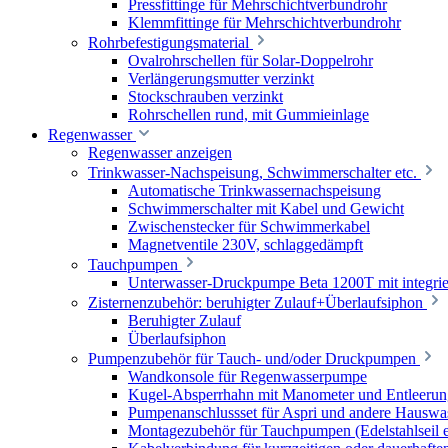
Pressfittinge für Mehrschichtverbundrohr
Klemmfittinge für Mehrschichtverbundrohr
Rohrbefestigungsmaterial
Ovalrohrschellen für Solar-Doppelrohr
Verlängerungsmutter verzinkt
Stockschrauben verzinkt
Rohrschellen rund, mit Gummieinlage
Regenwasser
Regenwasser anzeigen
Trinkwasser-Nachspeisung, Schwimmerschalter etc.
Automatische Trinkwassernachspeisung
Schwimmerschalter mit Kabel und Gewicht
Zwischenstecker für Schwimmerkabel
Magnetventile 230V, schlaggedämpft
Tauchpumpen
Unterwasser-Druckpumpe Beta 1200T mit integrie
Zisternenzubehör: beruhigter Zulauf+Überlaufsiphon
Beruhigter Zulauf
Überlaufsiphon
Pumpenzubehör für Tauch- und/oder Druckpumpen
Wandkonsole für Regenwasserpumpe
Kugel-Absperrhahn mit Manometer und Entleerun
Pumpenanschlussset für Aspri und andere Hauswa
Montagezubehör für Tauchpumpen (Edelstahlseil e