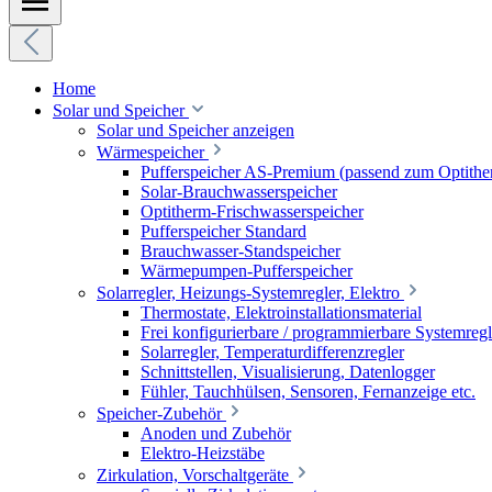
Home
Solar und Speicher
Solar und Speicher anzeigen
Wärmespeicher
Pufferspeicher AS-Premium (passend zum Optithe
Solar-Brauchwasserspeicher
Optitherm-Frischwasserspeicher
Pufferspeicher Standard
Brauchwasser-Standspeicher
Wärmepumpen-Pufferspeicher
Solarregler, Heizungs-Systemregler, Elektro
Thermostate, Elektroinstallationsmaterial
Frei konfigurierbare / programmierbare Systemregl
Solarregler, Temperaturdifferenzregler
Schnittstellen, Visualisierung, Datenlogger
Fühler, Tauchhülsen, Sensoren, Fernanzeige etc.
Speicher-Zubehör
Anoden und Zubehör
Elektro-Heizstäbe
Zirkulation, Vorschaltgeräte