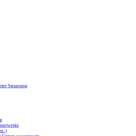
rter Steuerung
g
sserwerke
tc.)