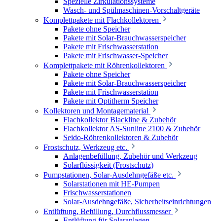
Spezielle Zirkulationssysteme
Wasch- und Spülmaschinen-Vorschaltgeräte
Komplettpakete mit Flachkollektoren
Pakete ohne Speicher
Pakete mit Solar-Brauchwasserspeicher
Pakete mit Frischwasserstation
Pakete mit Frischwasser-Speicher
Komplettpakete mit Röhrenkollektoren
Pakete ohne Speicher
Pakete mit Solar-Brauchwasserspeicher
Pakete mit Frischwasserstation
Pakete mit Optitherm Speicher
Kollektoren und Montagematerial
Flachkollektor Blackline & Zubehör
Flachkollektor AS-Sunline 2100 & Zubehör
Seido-Röhrenkollektoren & Zubehör
Frostschutz, Werkzeug etc.
Anlagenbefüllung, Zubehör und Werkzeug
Solarflüssigkeit (Frostschutz)
Pumpstationen, Solar-Ausdehngefäße etc.
Solarstationen mit HE-Pumpen
Frischwasserstationen
Solar-Ausdehngefäße, Sicherheitseinrichtungen
Entlüftung, Befüllung, Durchflussmesser
Entlüftung für Solaranlagen