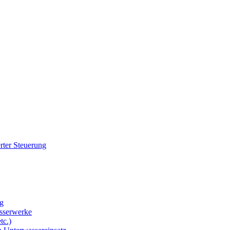
rter Steuerung
g
sserwerke
tc.)