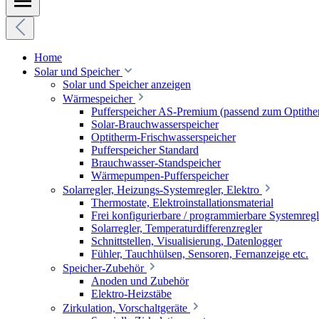
Home
Solar und Speicher
Solar und Speicher anzeigen
Wärmespeicher
Pufferspeicher AS-Premium (passend zum Optithe
Solar-Brauchwasserspeicher
Optitherm-Frischwasserspeicher
Pufferspeicher Standard
Brauchwasser-Standspeicher
Wärmepumpen-Pufferspeicher
Solarregler, Heizungs-Systemregler, Elektro
Thermostate, Elektroinstallationsmaterial
Frei konfigurierbare / programmierbare Systemregl
Solarregler, Temperaturdifferenzregler
Schnittstellen, Visualisierung, Datenlogger
Fühler, Tauchhülsen, Sensoren, Fernanzeige etc.
Speicher-Zubehör
Anoden und Zubehör
Elektro-Heizstäbe
Zirkulation, Vorschaltgeräte