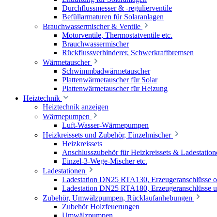
Durchflussmesser & -regulierventile
Befüllarmaturen für Solaranlagen
Brauchwassermischer & Ventile
Motorventile, Thermostatventile etc.
Brauchwassermischer
Rückflussverhinderer, Schwerkraftbremsen
Wärmetauscher
Schwimmbadwärmetauscher
Plattenwärmetauscher für Solar
Plattenwärmetauscher für Heizung
Heiztechnik
Heiztechnik anzeigen
Wärmepumpen
Luft-Wasser-Wärmepumpen
Heizkreissets und Zubehör, Einzelmischer
Heizkreissets
Anschlusszubehör für Heizkreissets & Ladestation
Einzel-3-Wege-Mischer etc.
Ladestationen
Ladestation DN25 RTA130, Erzeugeranschlüsse 
Ladestation DN25 RTA180, Erzeugeranschlüsse u
Zubehör, Umwälzpumpen, Rücklaufanhebungen
Zubehör Holzfeuerungen
Umwälzpumpen