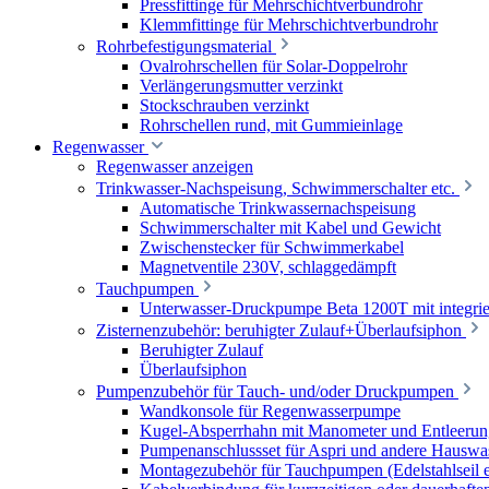
Pressfittinge für Mehrschichtverbundrohr
Klemmfittinge für Mehrschichtverbundrohr
Rohrbefestigungsmaterial
Ovalrohrschellen für Solar-Doppelrohr
Verlängerungsmutter verzinkt
Stockschrauben verzinkt
Rohrschellen rund, mit Gummieinlage
Regenwasser
Regenwasser anzeigen
Trinkwasser-Nachspeisung, Schwimmerschalter etc.
Automatische Trinkwassernachspeisung
Schwimmerschalter mit Kabel und Gewicht
Zwischenstecker für Schwimmerkabel
Magnetventile 230V, schlaggedämpft
Tauchpumpen
Unterwasser-Druckpumpe Beta 1200T mit integrie
Zisternenzubehör: beruhigter Zulauf+Überlaufsiphon
Beruhigter Zulauf
Überlaufsiphon
Pumpenzubehör für Tauch- und/oder Druckpumpen
Wandkonsole für Regenwasserpumpe
Kugel-Absperrhahn mit Manometer und Entleerun
Pumpenanschlussset für Aspri und andere Hauswa
Montagezubehör für Tauchpumpen (Edelstahlseil e