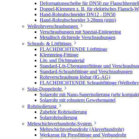
Deformationsscheibe für DN50 zur Flanschherstel
Doppel-Klemmen z. B. für elektrisches Flansch-
Hand-Rohrabschneider DN12 - DN50
Hand-Rohrabschneider 3-28mm (mini)
Wellrohrverschraubungen
Verschraubungen mit Spezial-Einlegering
Metallisch dichtende Verschraubungen
Schraub- & Lötfittings
FLACHDICHTENDE Lötfittinge
Klemmring-Fittinge
Löt- und Dichtmaterial
Standard-Löt-Übergangsfittinge und Verschraubu
Standard-Schraubfittinge und Verschraubungen
Rohrverschraubung lösbar (IG-AG)
FLACHDICHTENDE Schraubfittinge (Wellrohrve
Solar-Doppelrohr
Solarrohr mit Nano-Superisolierung (sehr kompakt
Solarrohr mit robustem Gewebemantel
Rohrisolierung
Zubehör Rohrisolierung
Solarrohrisolierung
Mehrschichtverbundrohr-System
Mehrschichtverbundrohr (Aluverbundrohr)
Werkzeug für Pressfittinge und Verbundrohr