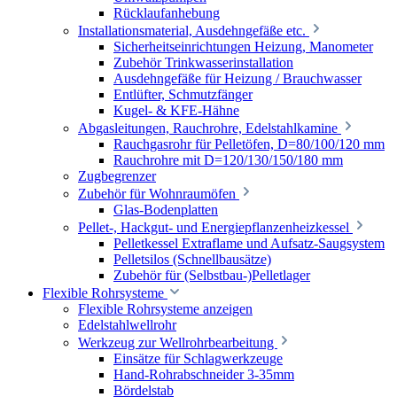
Rücklaufanhebung
Installationsmaterial, Ausdehngefäße etc.
Sicherheitseinrichtungen Heizung, Manometer
Zubehör Trinkwasserinstallation
Ausdehngefäße für Heizung / Brauchwasser
Entlüfter, Schmutzfänger
Kugel- & KFE-Hähne
Abgasleitungen, Rauchrohre, Edelstahlkamine
Rauchgasrohr für Pelletöfen, D=80/100/120 mm
Rauchrohre mit D=120/130/150/180 mm
Zugbegrenzer
Zubehör für Wohnraumöfen
Glas-Bodenplatten
Pellet-, Hackgut- und Energiepflanzenheizkessel
Pelletkessel Extraflame und Aufsatz-Saugsystem
Pelletsilos (Schnellbausätze)
Zubehör für (Selbstbau-)Pelletlager
Flexible Rohrsysteme
Flexible Rohrsysteme anzeigen
Edelstahlwellrohr
Werkzeug zur Wellrohrbearbeitung
Einsätze für Schlagwerkzeuge
Hand-Rohrabschneider 3-35mm
Bördelstab