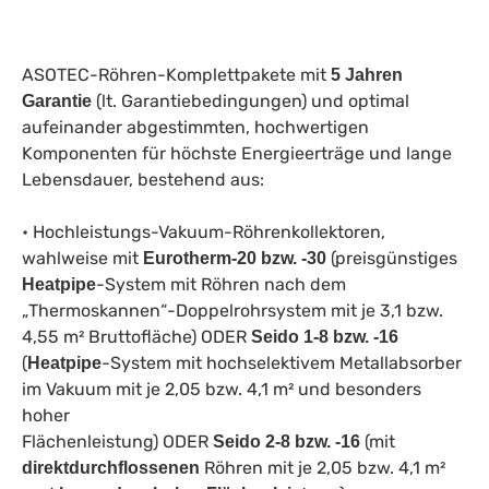
ASOTEC-Röhren-Komplettpakete mit
5 Jahren
(lt. Garantiebedingungen) und optimal
Garantie
aufeinander abgestimmten, hochwertigen
Komponenten für höchste Energieerträge und lange
Lebensdauer, bestehend aus:
• Hochleistungs-Vakuum-Röhrenkollektoren,
wahlweise mit
(preisgünstiges
Eurotherm-20 bzw. -30
-System mit Röhren nach dem
Heatpipe
„Thermoskannen“-Doppelrohrsystem mit je 3,1 bzw.
4,55 m² Bruttofläche) ODER
Seido 1-8 bzw. -16
(
-System mit hochselektivem Metallabsorber
Heatpipe
im Vakuum mit je 2,05 bzw. 4,1 m² und besonders
hoher
Flächenleistung) ODER
(mit
Seido 2-8 bzw. -16
Röhren mit je 2,05 bzw. 4,1 m²
direktdurchflossenen