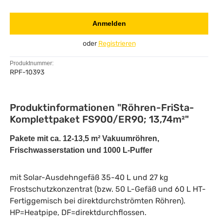
Anmelden
oder
Registrieren
Produktnummer:
RPF-10393
Produktinformationen "Röhren-FriSta-
Komplettpaket FS900/ER90; 13,74m²"
Pakete mit ca. 12-13,5 m² Vakuumröhren,
Frischwasserstation und 1000 L-Puffer
mit Solar-Ausdehngefäß 35-40 L und 27 kg
Frostschutzkonzentrat (bzw. 50 L-Gefäß und 60 L HT-
Fertiggemisch bei direktdurchströmten Röhren).
HP=Heatpipe, DF=direktdurchflossen.