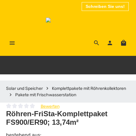
Schreiben Sie uns!
Zum Hauptinhalt springen
Waren
Solar und Speicher
Komplettpakete mit Röhrenkollektoren
Pakete mit Frischwasserstation
Bewerten
Durchschnittliche Bewertung von 0 von 5 Sternen
Röhren-FriSta-Komplettpaket
FS900/ER90; 13,74m²
bestehend aus: