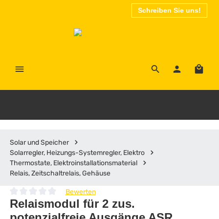
Schreiben Sie uns!
Zum Hauptinhalt springen
Waren
Solar und Speicher
Solarregler, Heizungs-Systemregler, Elektro
Thermostate, Elektroinstallationsmaterial
Relais, Zeitschaltrelais, Gehäuse
Bewerten
Durchschnittliche Bewertung von 0 von 5 Sternen
Relaismodul für 2 zus.
potenzialfreie Ausgänge ASR