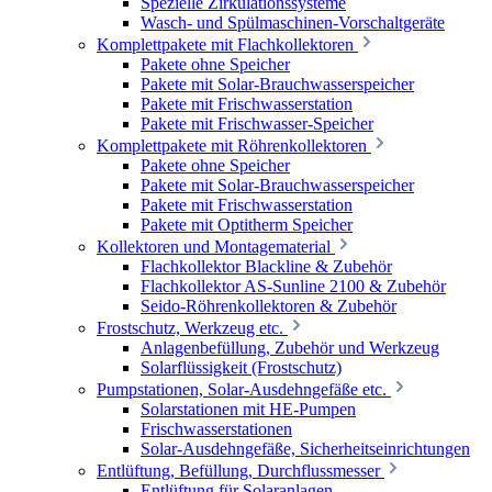
Spezielle Zirkulationssysteme
Wasch- und Spülmaschinen-Vorschaltgeräte
Komplettpakete mit Flachkollektoren
Pakete ohne Speicher
Pakete mit Solar-Brauchwasserspeicher
Pakete mit Frischwasserstation
Pakete mit Frischwasser-Speicher
Komplettpakete mit Röhrenkollektoren
Pakete ohne Speicher
Pakete mit Solar-Brauchwasserspeicher
Pakete mit Frischwasserstation
Pakete mit Optitherm Speicher
Kollektoren und Montagematerial
Flachkollektor Blackline & Zubehör
Flachkollektor AS-Sunline 2100 & Zubehör
Seido-Röhrenkollektoren & Zubehör
Frostschutz, Werkzeug etc.
Anlagenbefüllung, Zubehör und Werkzeug
Solarflüssigkeit (Frostschutz)
Pumpstationen, Solar-Ausdehngefäße etc.
Solarstationen mit HE-Pumpen
Frischwasserstationen
Solar-Ausdehngefäße, Sicherheitseinrichtungen
Entlüftung, Befüllung, Durchflussmesser
Entlüftung für Solaranlagen