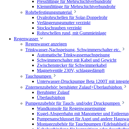
Pressfittinge für Mehrschichtverbundrohr
Klemmfittinge für Mehrschichtverbundrohr
Rohrbefestigungsmaterial
Ovalrohrschellen für Solar-Doppelrohr
Verlängerungsmutter verzinkt
Stockschrauben verzinkt
Rohrschellen rund, mit Gummieinlage
Regenwasser
Regenwasser anzeigen
Trinkwasser-Nachspeisung, Schwimmerschalter etc.
Automatische Trinkwassernachspeisung
Schwimmerschalter mit Kabel und Gewicht
Zwischenstecker für Schwimmerkabel
Magnetventile 230V, schlaggedämpft
Tauchpumpen
Unterwasser-Druckpumpe Beta 1200T mit integrie
Zisternenzubehör: beruhigter Zulauf+Überlaufsiphon
Beruhigter Zulauf
Überlaufsiphon
Pumpenzubehör für Tauch- und/oder Druckpumpen
Wandkonsole für Regenwasserpumpe
Kugel-Absperrhahn mit Manometer und Entleerun
Pumpenanschlussset für Aspri und andere Hauswa
Montagezubehör für Tauchpumpen (Edelstahlseil e