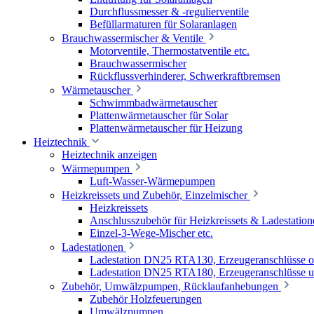
Durchflussmesser & -regulierventile
Befüllarmaturen für Solaranlagen
Brauchwassermischer & Ventile
Motorventile, Thermostatventile etc.
Brauchwassermischer
Rückflussverhinderer, Schwerkraftbremsen
Wärmetauscher
Schwimmbadwärmetauscher
Plattenwärmetauscher für Solar
Plattenwärmetauscher für Heizung
Heiztechnik
Heiztechnik anzeigen
Wärmepumpen
Luft-Wasser-Wärmepumpen
Heizkreissets und Zubehör, Einzelmischer
Heizkreissets
Anschlusszubehör für Heizkreissets & Ladestation
Einzel-3-Wege-Mischer etc.
Ladestationen
Ladestation DN25 RTA130, Erzeugeranschlüsse 
Ladestation DN25 RTA180, Erzeugeranschlüsse u
Zubehör, Umwälzpumpen, Rücklaufanhebungen
Zubehör Holzfeuerungen
Umwälzpumpen