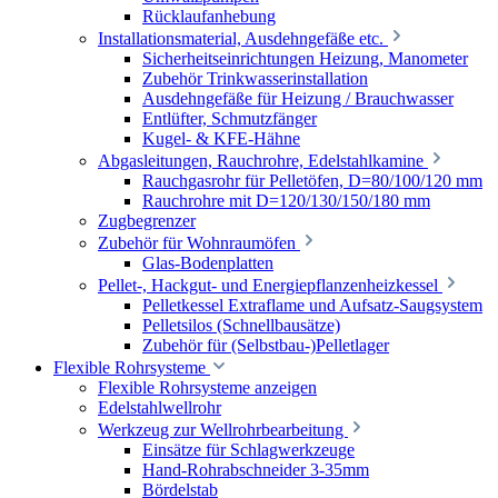
Rücklaufanhebung
Installationsmaterial, Ausdehngefäße etc.
Sicherheitseinrichtungen Heizung, Manometer
Zubehör Trinkwasserinstallation
Ausdehngefäße für Heizung / Brauchwasser
Entlüfter, Schmutzfänger
Kugel- & KFE-Hähne
Abgasleitungen, Rauchrohre, Edelstahlkamine
Rauchgasrohr für Pelletöfen, D=80/100/120 mm
Rauchrohre mit D=120/130/150/180 mm
Zugbegrenzer
Zubehör für Wohnraumöfen
Glas-Bodenplatten
Pellet-, Hackgut- und Energiepflanzenheizkessel
Pelletkessel Extraflame und Aufsatz-Saugsystem
Pelletsilos (Schnellbausätze)
Zubehör für (Selbstbau-)Pelletlager
Flexible Rohrsysteme
Flexible Rohrsysteme anzeigen
Edelstahlwellrohr
Werkzeug zur Wellrohrbearbeitung
Einsätze für Schlagwerkzeuge
Hand-Rohrabschneider 3-35mm
Bördelstab