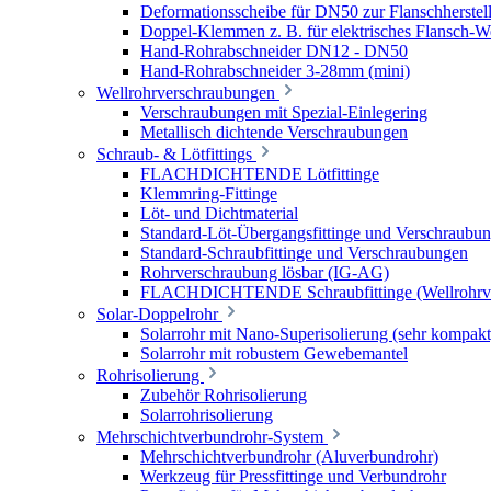
Deformationsscheibe für DN50 zur Flanschherstel
Doppel-Klemmen z. B. für elektrisches Flansch-
Hand-Rohrabschneider DN12 - DN50
Hand-Rohrabschneider 3-28mm (mini)
Wellrohrverschraubungen
Verschraubungen mit Spezial-Einlegering
Metallisch dichtende Verschraubungen
Schraub- & Lötfittings
FLACHDICHTENDE Lötfittinge
Klemmring-Fittinge
Löt- und Dichtmaterial
Standard-Löt-Übergangsfittinge und Verschraubu
Standard-Schraubfittinge und Verschraubungen
Rohrverschraubung lösbar (IG-AG)
FLACHDICHTENDE Schraubfittinge (Wellrohrve
Solar-Doppelrohr
Solarrohr mit Nano-Superisolierung (sehr kompakt
Solarrohr mit robustem Gewebemantel
Rohrisolierung
Zubehör Rohrisolierung
Solarrohrisolierung
Mehrschichtverbundrohr-System
Mehrschichtverbundrohr (Aluverbundrohr)
Werkzeug für Pressfittinge und Verbundrohr