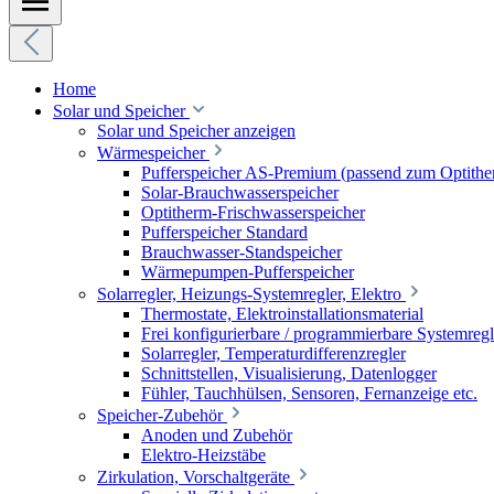
Home
Solar und Speicher
Solar und Speicher anzeigen
Wärmespeicher
Pufferspeicher AS-Premium (passend zum Optithe
Solar-Brauchwasserspeicher
Optitherm-Frischwasserspeicher
Pufferspeicher Standard
Brauchwasser-Standspeicher
Wärmepumpen-Pufferspeicher
Solarregler, Heizungs-Systemregler, Elektro
Thermostate, Elektroinstallationsmaterial
Frei konfigurierbare / programmierbare Systemregl
Solarregler, Temperaturdifferenzregler
Schnittstellen, Visualisierung, Datenlogger
Fühler, Tauchhülsen, Sensoren, Fernanzeige etc.
Speicher-Zubehör
Anoden und Zubehör
Elektro-Heizstäbe
Zirkulation, Vorschaltgeräte