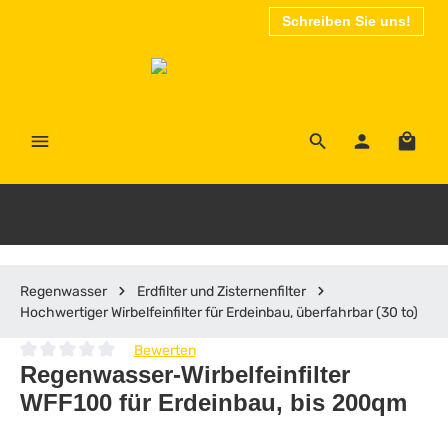
Schreiben Sie uns!
Zum Hauptinhalt springen
Waren
Regenwasser
Erdfilter und Zisternenfilter
Hochwertiger Wirbelfeinfilter für Erdeinbau, überfahrbar (30 to)
Bewerten
Durchschnittliche Bewertung von 0 von 5 Sternen
Regenwasser-Wirbelfeinfilter
WFF100 für Erdeinbau, bis 200qm