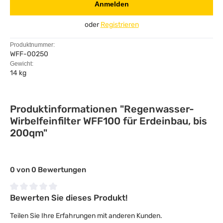
Anmelden
oder
Registrieren
Produktnummer:
WFF-00250
Gewicht:
14 kg
Produktinformationen "Regenwasser-
Wirbelfeinfilter WFF100 für Erdeinbau, bis
200qm"
0 von 0 Bewertungen
Bewerten Sie dieses Produkt!
Durchschnittliche Bewertung von 0 von 5 Sternen
Teilen Sie Ihre Erfahrungen mit anderen Kunden.