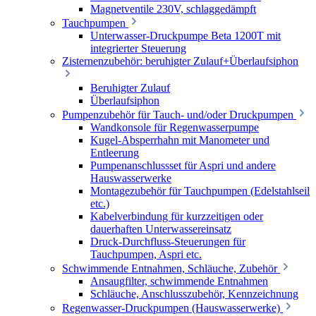
Magnetventile 230V, schlaggedämpft
Tauchpumpen
Unterwasser-Druckpumpe Beta 1200T mit
integrierter Steuerung
Zisternenzubehör: beruhigter Zulauf+Überlaufsiphon
Beruhigter Zulauf
Überlaufsiphon
Pumpenzubehör für Tauch- und/oder Druckpumpen
Wandkonsole für Regenwasserpumpe
Kugel-Absperrhahn mit Manometer und
Entleerung
Pumpenanschlussset für Aspri und andere
Hauswasserwerke
Montagezubehör für Tauchpumpen (Edelstahlseil
etc.)
Kabelverbindung für kurzzeitigen oder
dauerhaften Unterwassereinsatz
Druck-Durchfluss-Steuerungen für
Tauchpumpen, Aspri etc.
Schwimmende Entnahmen, Schläuche, Zubehör
Ansaugfilter, schwimmende Entnahmen
Schläuche, Anschlusszubehör, Kennzeichnung
Regenwasser-Druckpumpen (Hauswasserwerke)