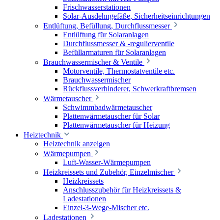
Frischwasserstationen
Solar-Ausdehngefäße, Sicherheitseinrichtungen
Entlüftung, Befüllung, Durchflussmesser
Entlüftung für Solaranlagen
Durchflussmesser & -regulierventile
Befüllarmaturen für Solaranlagen
Brauchwassermischer & Ventile
Motorventile, Thermostatventile etc.
Brauchwassermischer
Rückflussverhinderer, Schwerkraftbremsen
Wärmetauscher
Schwimmbadwärmetauscher
Plattenwärmetauscher für Solar
Plattenwärmetauscher für Heizung
Heiztechnik
Heiztechnik anzeigen
Wärmepumpen
Luft-Wasser-Wärmepumpen
Heizkreissets und Zubehör, Einzelmischer
Heizkreissets
Anschlusszubehör für Heizkreissets &
Ladestationen
Einzel-3-Wege-Mischer etc.
Ladestationen