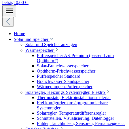
beträgt 0,00 €.
Home
Solar und Speicher
Solar und Speicher anzeigen
Wärmespeicher
Pufferspeicher AS-Premium (passend zum
Optitherm²)
Solar-Brauchwasserspeicher
Optitherm-Frischwasserspeicher
Pufferspeicher Standard
Brauchwasser-Standspeicher
Wärmepumpen-Pufferspeicher
Solarregler, Heizungs-Systemregler, Elektro
Thermostate, Elektroinstallationsmaterial
Frei konfigurierbare / programmierbare
Systemregler
Solarregler, Temperaturdifferenzregler
Schnittstellen, Visualisierung, Datenlogger
Fühler, Tauchhülsen, Sensoren, Fernanzeige etc.