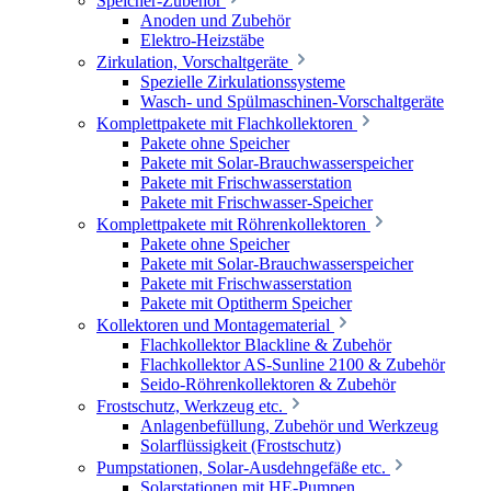
Speicher-Zubehör
Anoden und Zubehör
Elektro-Heizstäbe
Zirkulation, Vorschaltgeräte
Spezielle Zirkulationssysteme
Wasch- und Spülmaschinen-Vorschaltgeräte
Komplettpakete mit Flachkollektoren
Pakete ohne Speicher
Pakete mit Solar-Brauchwasserspeicher
Pakete mit Frischwasserstation
Pakete mit Frischwasser-Speicher
Komplettpakete mit Röhrenkollektoren
Pakete ohne Speicher
Pakete mit Solar-Brauchwasserspeicher
Pakete mit Frischwasserstation
Pakete mit Optitherm Speicher
Kollektoren und Montagematerial
Flachkollektor Blackline & Zubehör
Flachkollektor AS-Sunline 2100 & Zubehör
Seido-Röhrenkollektoren & Zubehör
Frostschutz, Werkzeug etc.
Anlagenbefüllung, Zubehör und Werkzeug
Solarflüssigkeit (Frostschutz)
Pumpstationen, Solar-Ausdehngefäße etc.
Solarstationen mit HE-Pumpen