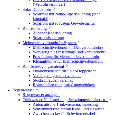
(Wellrohrverbinder)
Solar-Doppelrohr
Solarrohr mit Nano-Superisolierung (sehr
kompakt)
Solarrohr mit robustem Gewebemantel
Rohrisolierung
Zubehör Rohrisolierung
Solarrohrisolierung
Mehrschichtverbundrohr-System
Mehrschichtverbundrohr (Aluverbundrohr)
Werkzeug für Pressfittinge und Verbundrohr
Pressfittinge für Mehrschichtverbundrohr
Klemmfittinge für Mehrschichtverbundrohr
Rohrbefestigungsmaterial
Ovalrohrschellen für Solar-Doppelrohr
Verlängerungsmutter verzinkt
Stockschrauben verzinkt
Rohrschellen rund, mit Gummieinlage
Regenwasser
Regenwasser anzeigen
Trinkwasser-Nachspeisung, Schwimmerschalter etc.
Automatische Trinkwassernachspeisung
Schwimmerschalter mit Kabel und Gewicht
Zwischenstecker für Schwimmerkabel