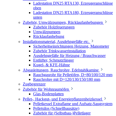
Ladestation DN25 RTA130, Erzeugeranschlüsse
oben
Ladestation DN25 RTA180, Erzeugeranschlüsse
unten
Zubehör, Umwälzpumpen, Rücklaufanhebungen
Zubehör Holzfeuerungen
Umwälzpumpen
Rücklaufanhebung
Installationsmaterial, Ausdehngefäße etc.
Sicherheitseinrichtungen Heizung, Manometer
Zubehör Trinkwasserinstallation
Ausdehngefäße für Heizung / Brauchwasser
Entlüfter, Schmutzfänger
Kugel- & KFE-Hähne
Abgasleitungen, Rauchrohre, Edelstahlkamine
Rauchgasrohr für Pelletöfen, D=80/100/120 mm
Rauchrohre mit D=120/130/150/180 mm
Zugbegrenzer
Zubehör für Wohnraumöfen
Glas-Bodenplatten
Pellet-, Hackgut- und Energiepflanzenheizkessel
Pelletkessel Extraflame und Aufsatz-Saugsystem
Pelletsilos (Schnellbausätze)
Zubehör für (Selbstbau-)Pelletlager