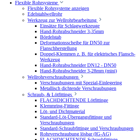
Flexible Rohrsysteme
Flexible Rohrsysteme anzeigen
Edelstahlwellrohr
Werkzeug zur Wellrohrbearbeitung
Einsätze für Schlagwerkzeuge
Hand-Rohrabschneider 3-35mm
Bördelstab
Deformationsscheibe für DN50 zur
Flanschherstellung
Doppel-Klemmen z. B. für elektrisches Flansch-
Werkzeug
Hand-Rohrabschneider DN12 - DN50
Hand-Rohrabschneider 3-28mm (mini)
Wellrohrverschraubungen
Verschraubungen mit Spezial-Einlegering
Metallisch dichtende Verschraubungen
Schraub- & Lötfittings
FLACHDICHTENDE Lötfittinge
Klemmring-Fittinge
Löt- und Dichtmaterial
Standard-Löt-Übergangsfittinge und
Verschraubungen
Standard-Schraubfittinge und Verschraubungen
Rohrverschraubung lösbar (IG-AG)
FLACHDICHTENDE Schraubfittinge