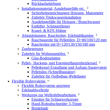
Rücklaufanhebung
Installationsmaterial, Ausdehngefäße etc.
Sicherheitseinrichtungen Heizung, Manometer
Zubehör Trinkwasserinstallation
Ausdehngefäße für Heizung / Brauchwasser
Entlüfter, Schmutzfänger
Kugel- & KFE-Hähne
Abgasleitungen, Rauchrohre, Edelstahlkamine
Rauchgasrohr für Pelletöfen, D=80/100/120 mm
Rauchrohre mit D=120/130/150/180 mm
Zugbegrenzer
Zubehör für Wohnraumöfen
Glas-Bodenplatten
Pellet-, Hackgut- und Energiepflanzenheizkessel
Pelletkessel Extraflame und Aufsatz-Saugsystem
Pelletsilos (Schnellbausätze)
Zubehör für (Selbstbau-)Pelletlager
Flexible Rohrsysteme
Flexible Rohrsysteme anzeigen
Edelstahlwellrohr
Werkzeug zur Wellrohrbearbeitung
Einsätze für Schlagwerkzeuge
Hand-Rohrabschneider 3-35mm
Bördelstab