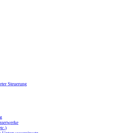
rter Steuerung
g
sserwerke
tc.)