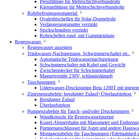
Pressfittinge für Mehrschichtverbundrohr
Klemmfittinge für Mehrschichtverbundrohr
Rohrbefestigungsmaterial
Ovalrohrschellen für Solar-Doppelrohr
Verlängerungsmutter verzinkt
Stockschrauben verzinkt
Rohrschellen rund, mit Gummieinlage
Regenwasser
Regenwasser anzeigen
Trinkwasser-Nachspeisung, Schwimmerschalter etc.
Automatische Trinkwassernachspeisung
Schwimmerschalter mit Kabel und Gewicht
Zwischenstecker für Schwimmerkabel
Magnetventile 230V, schlaggedämpft
Tauchpumpen
Unterwasser-Druckpumpe Beta 1200T mit integrie
Zisternenzubehör: beruhigter Zulauf+Überlaufsiphon
Beruhigter Zulauf
Überlaufsiphon
Pumpenzubehör für Tauch- und/oder Druckpumpen
Wandkonsole für Regenwasserpumpe
Kugel-Absperrhahn mit Manometer und Entleerun
Pumpenanschlussset für Aspri und andere Hauswa
Montagezubehör für Tauchpumpen (Edelstahlseil e