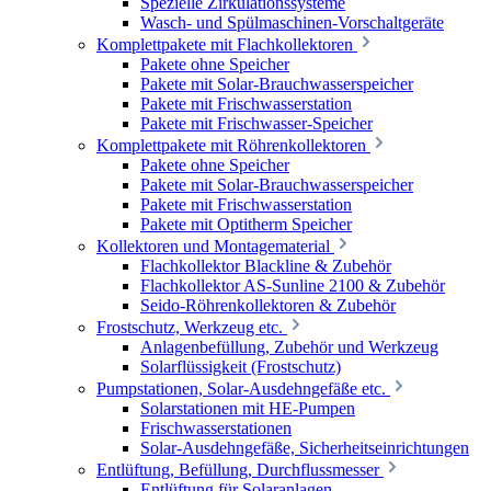
Spezielle Zirkulationssysteme
Wasch- und Spülmaschinen-Vorschaltgeräte
Komplettpakete mit Flachkollektoren
Pakete ohne Speicher
Pakete mit Solar-Brauchwasserspeicher
Pakete mit Frischwasserstation
Pakete mit Frischwasser-Speicher
Komplettpakete mit Röhrenkollektoren
Pakete ohne Speicher
Pakete mit Solar-Brauchwasserspeicher
Pakete mit Frischwasserstation
Pakete mit Optitherm Speicher
Kollektoren und Montagematerial
Flachkollektor Blackline & Zubehör
Flachkollektor AS-Sunline 2100 & Zubehör
Seido-Röhrenkollektoren & Zubehör
Frostschutz, Werkzeug etc.
Anlagenbefüllung, Zubehör und Werkzeug
Solarflüssigkeit (Frostschutz)
Pumpstationen, Solar-Ausdehngefäße etc.
Solarstationen mit HE-Pumpen
Frischwasserstationen
Solar-Ausdehngefäße, Sicherheitseinrichtungen
Entlüftung, Befüllung, Durchflussmesser
Entlüftung für Solaranlagen