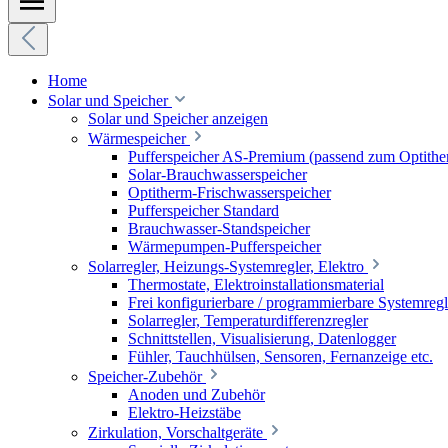
Home
Solar und Speicher
Solar und Speicher anzeigen
Wärmespeicher
Pufferspeicher AS-Premium (passend zum Optithe
Solar-Brauchwasserspeicher
Optitherm-Frischwasserspeicher
Pufferspeicher Standard
Brauchwasser-Standspeicher
Wärmepumpen-Pufferspeicher
Solarregler, Heizungs-Systemregler, Elektro
Thermostate, Elektroinstallationsmaterial
Frei konfigurierbare / programmierbare Systemregl
Solarregler, Temperaturdifferenzregler
Schnittstellen, Visualisierung, Datenlogger
Fühler, Tauchhülsen, Sensoren, Fernanzeige etc.
Speicher-Zubehör
Anoden und Zubehör
Elektro-Heizstäbe
Zirkulation, Vorschaltgeräte