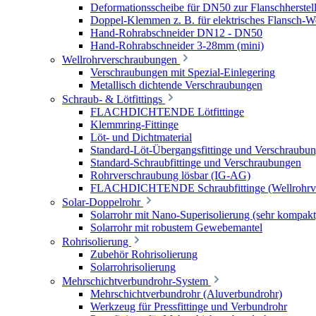
Deformationsscheibe für DN50 zur Flanschherstel
Doppel-Klemmen z. B. für elektrisches Flansch-
Hand-Rohrabschneider DN12 - DN50
Hand-Rohrabschneider 3-28mm (mini)
Wellrohrverschraubungen
Verschraubungen mit Spezial-Einlegering
Metallisch dichtende Verschraubungen
Schraub- & Lötfittings
FLACHDICHTENDE Lötfittinge
Klemmring-Fittinge
Löt- und Dichtmaterial
Standard-Löt-Übergangsfittinge und Verschraubu
Standard-Schraubfittinge und Verschraubungen
Rohrverschraubung lösbar (IG-AG)
FLACHDICHTENDE Schraubfittinge (Wellrohrve
Solar-Doppelrohr
Solarrohr mit Nano-Superisolierung (sehr kompakt
Solarrohr mit robustem Gewebemantel
Rohrisolierung
Zubehör Rohrisolierung
Solarrohrisolierung
Mehrschichtverbundrohr-System
Mehrschichtverbundrohr (Aluverbundrohr)
Werkzeug für Pressfittinge und Verbundrohr