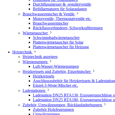
Durchflussmesser & -regulierventile
Befüllarmaturen für Solaranlagen
Brauchwassermischer & Ventile
Motorventile, Thermostatventile etc.
Brauchwassermischer
Rückflussverhinderer, Schwerkraftbremsen
Wärmetauscher
Schwimmbadwärmetauscher
Plattenwärmetauscher für Solar
Plattenwärmetauscher für Heizung
Heiztechnik
Heiztechnik anzeigen
Wärmepumpen
Luft-Wasser-Wärmepumpen
Heizkreissets und Zubehör, Einzelmischer
Heizkreissets
Anschlusszubehör für Heizkreissets & Ladestation
Einzel-3-Wege-Mischer etc.
Ladestationen
Ladestation DN25 RTA130, Erzeugeranschlüsse 
Ladestation DN25 RTA180, Erzeugeranschlüsse u
Zubehör, Umwälzpumpen, Rücklaufanhebungen
Zubehör Holzfeuerungen
Umwälzpumpen