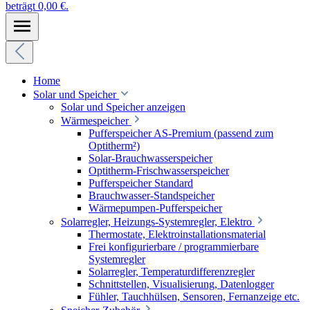
beträgt 0,00 €.
Home
Solar und Speicher
Solar und Speicher anzeigen
Wärmespeicher
Pufferspeicher AS-Premium (passend zum
Optitherm²)
Solar-Brauchwasserspeicher
Optitherm-Frischwasserspeicher
Pufferspeicher Standard
Brauchwasser-Standspeicher
Wärmepumpen-Pufferspeicher
Solarregler, Heizungs-Systemregler, Elektro
Thermostate, Elektroinstallationsmaterial
Frei konfigurierbare / programmierbare
Systemregler
Solarregler, Temperaturdifferenzregler
Schnittstellen, Visualisierung, Datenlogger
Fühler, Tauchhülsen, Sensoren, Fernanzeige etc.