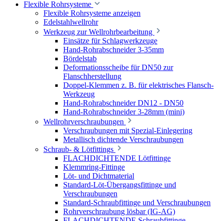
Flexible Rohrsysteme
Flexible Rohrsysteme anzeigen
Edelstahlwellrohr
Werkzeug zur Wellrohrbearbeitung
Einsätze für Schlagwerkzeuge
Hand-Rohrabschneider 3-35mm
Bördelstab
Deformationsscheibe für DN50 zur
Flanschherstellung
Doppel-Klemmen z. B. für elektrisches Flansch-
Werkzeug
Hand-Rohrabschneider DN12 - DN50
Hand-Rohrabschneider 3-28mm (mini)
Wellrohrverschraubungen
Verschraubungen mit Spezial-Einlegering
Metallisch dichtende Verschraubungen
Schraub- & Lötfittings
FLACHDICHTENDE Lötfittinge
Klemmring-Fittinge
Löt- und Dichtmaterial
Standard-Löt-Übergangsfittinge und
Verschraubungen
Standard-Schraubfittinge und Verschraubungen
Rohrverschraubung lösbar (IG-AG)
FLACHDICHTENDE Schraubfittinge