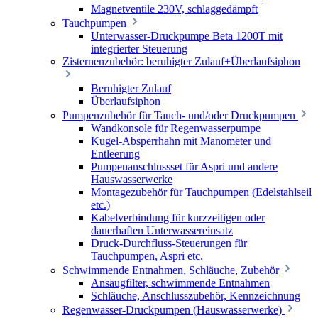
Magnetventile 230V, schlaggedämpft
Tauchpumpen
Unterwasser-Druckpumpe Beta 1200T mit
integrierter Steuerung
Zisternenzubehör: beruhigter Zulauf+Überlaufsiphon
Beruhigter Zulauf
Überlaufsiphon
Pumpenzubehör für Tauch- und/oder Druckpumpen
Wandkonsole für Regenwasserpumpe
Kugel-Absperrhahn mit Manometer und
Entleerung
Pumpenanschlussset für Aspri und andere
Hauswasserwerke
Montagezubehör für Tauchpumpen (Edelstahlseil
etc.)
Kabelverbindung für kurzzeitigen oder
dauerhaften Unterwassereinsatz
Druck-Durchfluss-Steuerungen für
Tauchpumpen, Aspri etc.
Schwimmende Entnahmen, Schläuche, Zubehör
Ansaugfilter, schwimmende Entnahmen
Schläuche, Anschlusszubehör, Kennzeichnung
Regenwasser-Druckpumpen (Hauswasserwerke)