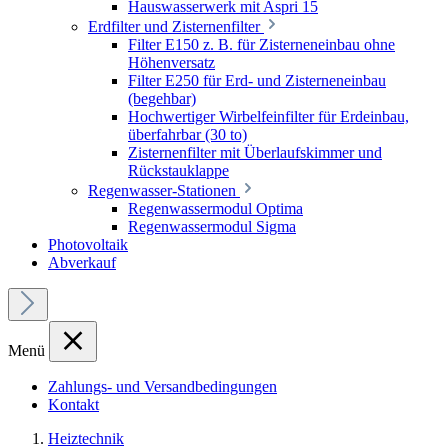
Hauswasserwerk mit Aspri 15
Erdfilter und Zisternenfilter
Filter E150 z. B. für Zisterneneinbau ohne
Höhenversatz
Filter E250 für Erd- und Zisterneneinbau
(begehbar)
Hochwertiger Wirbelfeinfilter für Erdeinbau,
überfahrbar (30 to)
Zisternenfilter mit Überlaufskimmer und
Rückstauklappe
Regenwasser-Stationen
Regenwassermodul Optima
Regenwassermodul Sigma
Photovoltaik
Abverkauf
Menü
Zahlungs- und Versandbedingungen
Kontakt
Heiztechnik