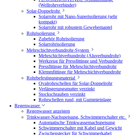
(Wellrohrverbinder)
Solar-Doppelrohr
Solarrohr mit Nano-Superisolierung (sehr
kompakt)
Solarrohr mit robustem Gewebemantel
Rohrisolierung
Zubehör Rohrisolierung
Solarrohrisolierung
Mehrschichtverbundrohr-System
Mehrschichtverbundrohr (Aluverbundrohr)
Werkzeug für Pressfittinge und Verbundrohr
Pressfittinge für Mehrschichtverbundrohr
Klemmfittinge für Mehrschichtverbundrohr
Rohrbefestigungsmaterial
Ovalrohrschellen für Solar-Doppelrohr
Verlängerungsmutter verzinkt
Stockschrauben verzinkt
Rohrschellen rund, mit Gummieinlage
Regenwasser
Regenwasser anzeigen
Trinkwasser-Nachspeisung, Schwimmerschalter etc.
Automatische Trinkwassernachspeisung
Schwimmerschalter mit Kabel und Gewicht
Zwischenstecker für Schwimmerkabel