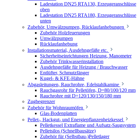
Ladestation DN25 RTA130, Erzeugeranschlüsse
oben
Ladestation DN25 RTA180, Erzeugeranschlüsse
unten
Zubehör, Umwälzpumpen, Rücklaufanhebungen
Zubehör Holzfeuerungen
Umwälzpumpen
Rücklaufanhebung
Installationsmaterial, Ausdehngefäße etc.
Sicherheitseinrichtungen Heizung, Manometer
Zubehör Trinkwasserinstallation
Ausdehngefäße für Heizung / Brauchwasser
Entlüfter, Schmutzfänger
Kugel- & KFE-Hähne
Abgasleitungen, Rauchrohre, Edelstahlkamine
Rauchgasrohr für Pelletöfen, D=80/100/120 mm
Rauchrohre mit D=120/130/150/180 mm
Zugbegrenzer
Zubehör für Wohnraumöfen
Glas-Bodenplatten
Pellet-, Hackgut- und Energiepflanzenheizkessel
Pelletkessel Extraflame und Aufsatz-Saugsystem
Pelletsilos (Schnellbausätze)
Zubehör für (Selbstbau-)Pelletlager