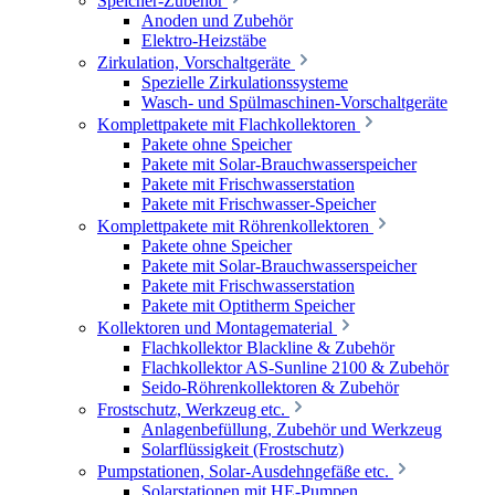
Speicher-Zubehör
Anoden und Zubehör
Elektro-Heizstäbe
Zirkulation, Vorschaltgeräte
Spezielle Zirkulationssysteme
Wasch- und Spülmaschinen-Vorschaltgeräte
Komplettpakete mit Flachkollektoren
Pakete ohne Speicher
Pakete mit Solar-Brauchwasserspeicher
Pakete mit Frischwasserstation
Pakete mit Frischwasser-Speicher
Komplettpakete mit Röhrenkollektoren
Pakete ohne Speicher
Pakete mit Solar-Brauchwasserspeicher
Pakete mit Frischwasserstation
Pakete mit Optitherm Speicher
Kollektoren und Montagematerial
Flachkollektor Blackline & Zubehör
Flachkollektor AS-Sunline 2100 & Zubehör
Seido-Röhrenkollektoren & Zubehör
Frostschutz, Werkzeug etc.
Anlagenbefüllung, Zubehör und Werkzeug
Solarflüssigkeit (Frostschutz)
Pumpstationen, Solar-Ausdehngefäße etc.
Solarstationen mit HE-Pumpen