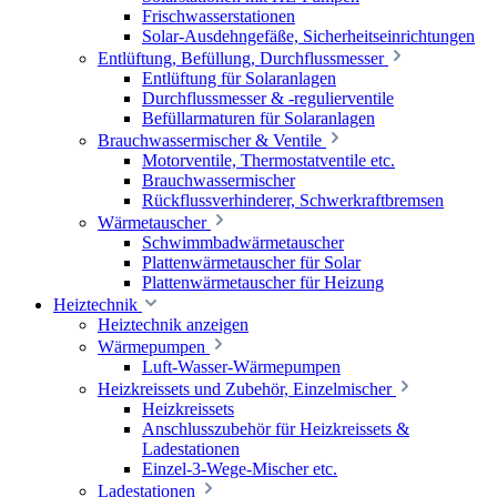
Frischwasserstationen
Solar-Ausdehngefäße, Sicherheitseinrichtungen
Entlüftung, Befüllung, Durchflussmesser
Entlüftung für Solaranlagen
Durchflussmesser & -regulierventile
Befüllarmaturen für Solaranlagen
Brauchwassermischer & Ventile
Motorventile, Thermostatventile etc.
Brauchwassermischer
Rückflussverhinderer, Schwerkraftbremsen
Wärmetauscher
Schwimmbadwärmetauscher
Plattenwärmetauscher für Solar
Plattenwärmetauscher für Heizung
Heiztechnik
Heiztechnik anzeigen
Wärmepumpen
Luft-Wasser-Wärmepumpen
Heizkreissets und Zubehör, Einzelmischer
Heizkreissets
Anschlusszubehör für Heizkreissets &
Ladestationen
Einzel-3-Wege-Mischer etc.
Ladestationen