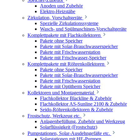
Speicher-Zubehör
Anoden und Zubehör
Elektro-Heizstäbe
Zirkulation, Vorschaltgeräte
Spezielle Zirkulationssysteme
Wasch- und Spülmaschinen-Vorschaltgeräte
Komplettpakete mit Flachkollektoren
Pakete ohne Speicher
Pakete mit Solar-Brauchwasserspeicher
Pakete mit Frischwasserstation
Pakete mit Frischwasser-Speicher
Komplettpakete mit Röhrenkollektoren
Pakete ohne Speicher
Pakete mit Solar-Brauchwasserspeicher
Pakete mit Frischwasserstation
Pakete mit Optitherm Speicher
Kollektoren und Montagematerial
Flachkollektor Blackline & Zubehör
Flachkollektor AS-Sunline 2100 & Zubehör
Seido-Röhrenkollektoren & Zubehör
Frostschutz, Werkzeug etc.
Anlagenbefüllung, Zubehör und Werkzeug
Solarflüssigkeit (Frostschutz)
Pumpstationen, Solar-Ausdehngefäße etc.
Solarstationen mit HE-Pumpen