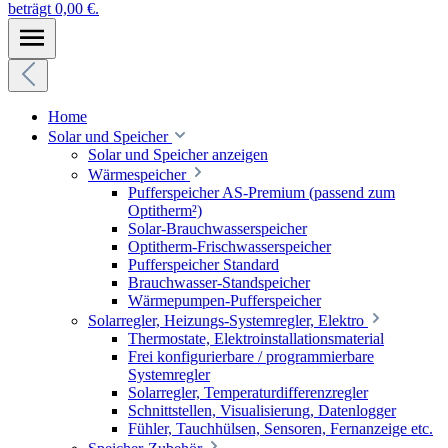
beträgt 0,00 €.
Home
Solar und Speicher
Solar und Speicher anzeigen
Wärmespeicher
Pufferspeicher AS-Premium (passend zum
Optitherm²)
Solar-Brauchwasserspeicher
Optitherm-Frischwasserspeicher
Pufferspeicher Standard
Brauchwasser-Standspeicher
Wärmepumpen-Pufferspeicher
Solarregler, Heizungs-Systemregler, Elektro
Thermostate, Elektroinstallationsmaterial
Frei konfigurierbare / programmierbare
Systemregler
Solarregler, Temperaturdifferenzregler
Schnittstellen, Visualisierung, Datenlogger
Fühler, Tauchhülsen, Sensoren, Fernanzeige etc.