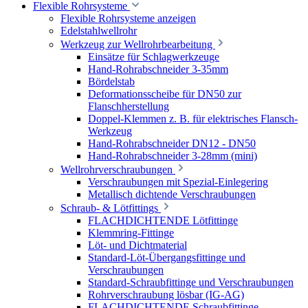
Flexible Rohrsysteme
Flexible Rohrsysteme anzeigen
Edelstahlwellrohr
Werkzeug zur Wellrohrbearbeitung
Einsätze für Schlagwerkzeuge
Hand-Rohrabschneider 3-35mm
Bördelstab
Deformationsscheibe für DN50 zur
Flanschherstellung
Doppel-Klemmen z. B. für elektrisches Flansch-
Werkzeug
Hand-Rohrabschneider DN12 - DN50
Hand-Rohrabschneider 3-28mm (mini)
Wellrohrverschraubungen
Verschraubungen mit Spezial-Einlegering
Metallisch dichtende Verschraubungen
Schraub- & Lötfittings
FLACHDICHTENDE Lötfittinge
Klemmring-Fittinge
Löt- und Dichtmaterial
Standard-Löt-Übergangsfittinge und
Verschraubungen
Standard-Schraubfittinge und Verschraubungen
Rohrverschraubung lösbar (IG-AG)
FLACHDICHTENDE Schraubfittinge