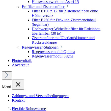
Hauswasserwerk mit Aspri 15
Erdfilter und Zisternenfilter
Filter E150 z. B. für Zisterneneinbau ohne
Höhenversatz
Filter E250 für Erd- und Zisterneneinbau
(begehbar)
Hochwertiger Wirbelfeinfilter für Erdeinbau,
überfahrbar (30 to)
Zisternenfilter mit Überlaufskimmer und
Rückstauklappe
Regenwasser-Stationen
Regenwassermodul Optima
Regenwassermodul Sigma
Photovoltaik
Abverkauf
Menü
Zahlungs- und Versandbedingungen
Kontakt
Flexible Rohrsysteme