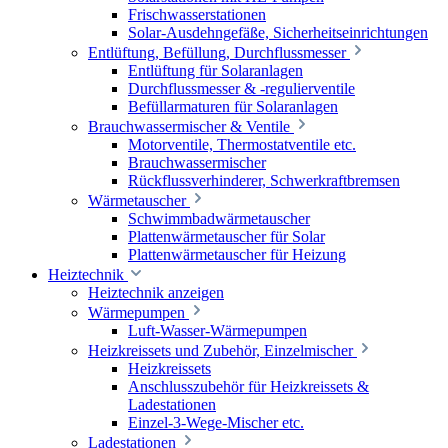
Frischwasserstationen
Solar-Ausdehngefäße, Sicherheitseinrichtungen
Entlüftung, Befüllung, Durchflussmesser
Entlüftung für Solaranlagen
Durchflussmesser & -regulierventile
Befüllarmaturen für Solaranlagen
Brauchwassermischer & Ventile
Motorventile, Thermostatventile etc.
Brauchwassermischer
Rückflussverhinderer, Schwerkraftbremsen
Wärmetauscher
Schwimmbadwärmetauscher
Plattenwärmetauscher für Solar
Plattenwärmetauscher für Heizung
Heiztechnik
Heiztechnik anzeigen
Wärmepumpen
Luft-Wasser-Wärmepumpen
Heizkreissets und Zubehör, Einzelmischer
Heizkreissets
Anschlusszubehör für Heizkreissets &
Ladestationen
Einzel-3-Wege-Mischer etc.
Ladestationen