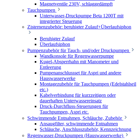
Magnetventile 230V, schlaggedämpft
Tauchpumpen
Unterwasser-Druckpumpe Beta 1200T mit
integrierter Steuerung
Zisternenzubehör: beruhigter Zulauf+Überlaufsiphon
Beruhigter Zulauf
Überlaufsiphon
Pumpenzubehör für Tauch- und/oder Druckpumpen
Wandkonsole für Regenwasserpumpe
Kugel-Absperrhahn mit Manometer und
Entleerung
Pumpenanschlussset für Aspri und andere
Hauswasserwerke
Montagezubehör für Tauchpumpen (Edelstahlseil
etc.)
Kabelverbindung für kurzzeitigen oder
dauerhaften Unterwassereinsatz
Druck-Durchfluss-Steuerungen für
Tauchpumpen, Aspri etc.
Schwimmende Entnahmen, Schläuche, Zubehör
Ansaugfilter, schwimmende Entnahmen
Schläuche, Anschlusszubehör, Kennzeichnung
Regenwasser-Druckpumpen (Hauswasserwerke)