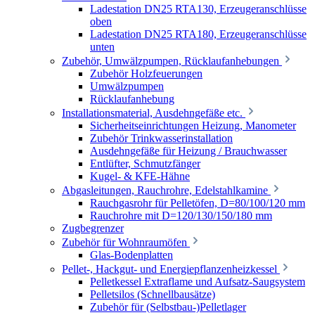
Ladestation DN25 RTA130, Erzeugeranschlüsse
oben
Ladestation DN25 RTA180, Erzeugeranschlüsse
unten
Zubehör, Umwälzpumpen, Rücklaufanhebungen
Zubehör Holzfeuerungen
Umwälzpumpen
Rücklaufanhebung
Installationsmaterial, Ausdehngefäße etc.
Sicherheitseinrichtungen Heizung, Manometer
Zubehör Trinkwasserinstallation
Ausdehngefäße für Heizung / Brauchwasser
Entlüfter, Schmutzfänger
Kugel- & KFE-Hähne
Abgasleitungen, Rauchrohre, Edelstahlkamine
Rauchgasrohr für Pelletöfen, D=80/100/120 mm
Rauchrohre mit D=120/130/150/180 mm
Zugbegrenzer
Zubehör für Wohnraumöfen
Glas-Bodenplatten
Pellet-, Hackgut- und Energiepflanzenheizkessel
Pelletkessel Extraflame und Aufsatz-Saugsystem
Pelletsilos (Schnellbausätze)
Zubehör für (Selbstbau-)Pelletlager