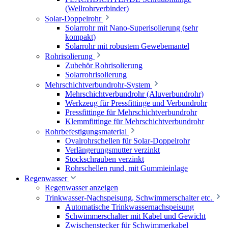
(Wellrohrverbinder)
Solar-Doppelrohr
Solarrohr mit Nano-Superisolierung (sehr
kompakt)
Solarrohr mit robustem Gewebemantel
Rohrisolierung
Zubehör Rohrisolierung
Solarrohrisolierung
Mehrschichtverbundrohr-System
Mehrschichtverbundrohr (Aluverbundrohr)
Werkzeug für Pressfittinge und Verbundrohr
Pressfittinge für Mehrschichtverbundrohr
Klemmfittinge für Mehrschichtverbundrohr
Rohrbefestigungsmaterial
Ovalrohrschellen für Solar-Doppelrohr
Verlängerungsmutter verzinkt
Stockschrauben verzinkt
Rohrschellen rund, mit Gummieinlage
Regenwasser
Regenwasser anzeigen
Trinkwasser-Nachspeisung, Schwimmerschalter etc.
Automatische Trinkwassernachspeisung
Schwimmerschalter mit Kabel und Gewicht
Zwischenstecker für Schwimmerkabel