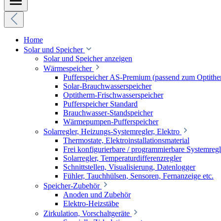
Home
Solar und Speicher
Solar und Speicher anzeigen
Wärmespeicher
Pufferspeicher AS-Premium (passend zum Optithe
Solar-Brauchwasserspeicher
Optitherm-Frischwasserspeicher
Pufferspeicher Standard
Brauchwasser-Standspeicher
Wärmepumpen-Pufferspeicher
Solarregler, Heizungs-Systemregler, Elektro
Thermostate, Elektroinstallationsmaterial
Frei konfigurierbare / programmierbare Systemregl
Solarregler, Temperaturdifferenzregler
Schnittstellen, Visualisierung, Datenlogger
Fühler, Tauchhülsen, Sensoren, Fernanzeige etc.
Speicher-Zubehör
Anoden und Zubehör
Elektro-Heizstäbe
Zirkulation, Vorschaltgeräte