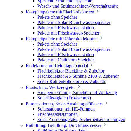
Spezielle Zirkulationssysteme
Wasch- und Spülmaschinen-Vorschaltgeräte
Komplettpakete mit Flachkollektoren
Pakete ohne Speicher
Pakete mit Solar-Brauchwasserspeicher
Pakete mit Frischwasserstation
Pakete mit Frischwasser-Speicher
Komplettpakete mit Röhrenkollektoren
Pakete ohne Speicher
Pakete mit Solar-Brauchwasserspeicher
Pakete mit Frischwasserstation
Pakete mit Optitherm Speicher
Kollektoren und Montagematerial
Flachkollektor Blackline & Zubehör
Flachkollektor AS-Sunline 2100 & Zubehör
Seido-Röhrenkollektoren & Zubehör
Frostschutz, Werkzeug etc.
Anlagenbefüllung, Zubehör und Werkzeug
Solarflüssigkeit (Frostschutz)
Pumpstationen, Solar-Ausdehngefäße etc.
Solarstationen mit HE-Pumpen
Frischwasserstationen
Solar-Ausdehngefäße, Sicherheitseinrichtungen
Entlüftung, Befüllung, Durchflussmesser
Entlüftung für Solaranlagen