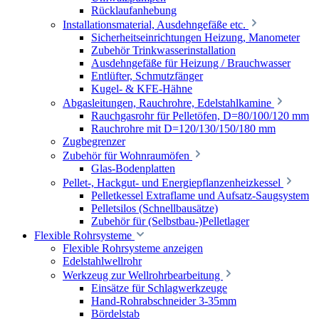
Rücklaufanhebung
Installationsmaterial, Ausdehngefäße etc.
Sicherheitseinrichtungen Heizung, Manometer
Zubehör Trinkwasserinstallation
Ausdehngefäße für Heizung / Brauchwasser
Entlüfter, Schmutzfänger
Kugel- & KFE-Hähne
Abgasleitungen, Rauchrohre, Edelstahlkamine
Rauchgasrohr für Pelletöfen, D=80/100/120 mm
Rauchrohre mit D=120/130/150/180 mm
Zugbegrenzer
Zubehör für Wohnraumöfen
Glas-Bodenplatten
Pellet-, Hackgut- und Energiepflanzenheizkessel
Pelletkessel Extraflame und Aufsatz-Saugsystem
Pelletsilos (Schnellbausätze)
Zubehör für (Selbstbau-)Pelletlager
Flexible Rohrsysteme
Flexible Rohrsysteme anzeigen
Edelstahlwellrohr
Werkzeug zur Wellrohrbearbeitung
Einsätze für Schlagwerkzeuge
Hand-Rohrabschneider 3-35mm
Bördelstab