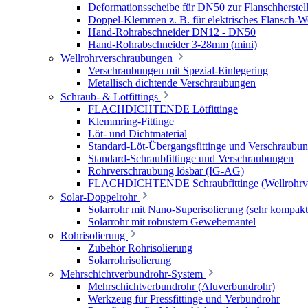
Deformationsscheibe für DN50 zur Flanschherstel
Doppel-Klemmen z. B. für elektrisches Flansch-
Hand-Rohrabschneider DN12 - DN50
Hand-Rohrabschneider 3-28mm (mini)
Wellrohrverschraubungen
Verschraubungen mit Spezial-Einlegering
Metallisch dichtende Verschraubungen
Schraub- & Lötfittings
FLACHDICHTENDE Lötfittinge
Klemmring-Fittinge
Löt- und Dichtmaterial
Standard-Löt-Übergangsfittinge und Verschraubu
Standard-Schraubfittinge und Verschraubungen
Rohrverschraubung lösbar (IG-AG)
FLACHDICHTENDE Schraubfittinge (Wellrohrve
Solar-Doppelrohr
Solarrohr mit Nano-Superisolierung (sehr kompakt
Solarrohr mit robustem Gewebemantel
Rohrisolierung
Zubehör Rohrisolierung
Solarrohrisolierung
Mehrschichtverbundrohr-System
Mehrschichtverbundrohr (Aluverbundrohr)
Werkzeug für Pressfittinge und Verbundrohr