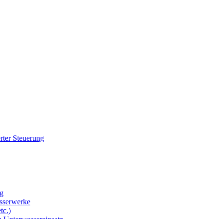
rter Steuerung
g
sserwerke
tc.)