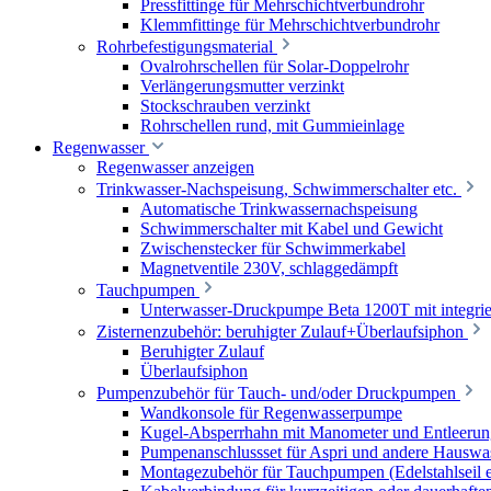
Pressfittinge für Mehrschichtverbundrohr
Klemmfittinge für Mehrschichtverbundrohr
Rohrbefestigungsmaterial
Ovalrohrschellen für Solar-Doppelrohr
Verlängerungsmutter verzinkt
Stockschrauben verzinkt
Rohrschellen rund, mit Gummieinlage
Regenwasser
Regenwasser anzeigen
Trinkwasser-Nachspeisung, Schwimmerschalter etc.
Automatische Trinkwassernachspeisung
Schwimmerschalter mit Kabel und Gewicht
Zwischenstecker für Schwimmerkabel
Magnetventile 230V, schlaggedämpft
Tauchpumpen
Unterwasser-Druckpumpe Beta 1200T mit integrie
Zisternenzubehör: beruhigter Zulauf+Überlaufsiphon
Beruhigter Zulauf
Überlaufsiphon
Pumpenzubehör für Tauch- und/oder Druckpumpen
Wandkonsole für Regenwasserpumpe
Kugel-Absperrhahn mit Manometer und Entleerun
Pumpenanschlussset für Aspri und andere Hauswa
Montagezubehör für Tauchpumpen (Edelstahlseil e