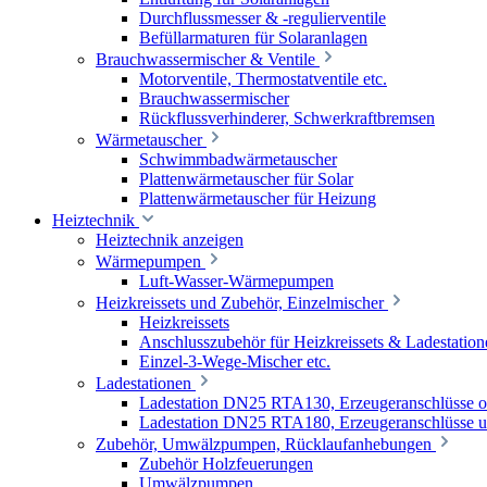
Durchflussmesser & -regulierventile
Befüllarmaturen für Solaranlagen
Brauchwassermischer & Ventile
Motorventile, Thermostatventile etc.
Brauchwassermischer
Rückflussverhinderer, Schwerkraftbremsen
Wärmetauscher
Schwimmbadwärmetauscher
Plattenwärmetauscher für Solar
Plattenwärmetauscher für Heizung
Heiztechnik
Heiztechnik anzeigen
Wärmepumpen
Luft-Wasser-Wärmepumpen
Heizkreissets und Zubehör, Einzelmischer
Heizkreissets
Anschlusszubehör für Heizkreissets & Ladestation
Einzel-3-Wege-Mischer etc.
Ladestationen
Ladestation DN25 RTA130, Erzeugeranschlüsse 
Ladestation DN25 RTA180, Erzeugeranschlüsse u
Zubehör, Umwälzpumpen, Rücklaufanhebungen
Zubehör Holzfeuerungen
Umwälzpumpen