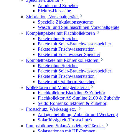
Speicher-Zubehör
Anoden und Zubehör
Elektro-Heizstäbe
Zirkulation, Vorschaltgeräte
Spezielle Zirkulationssysteme
Wasch- und Spülmaschinen-Vorschaltgeräte
Komplettpakete mit Flachkollektoren
Pakete ohne Speicher
Pakete mit Solar-Brauchwasserspeicher
Pakete mit Frischwasserstation
Pakete mit Frischwasser-Speicher
Komplettpakete mit Röhrenkollektoren
Pakete ohne Speicher
Pakete mit Solar-Brauchwasserspeicher
Pakete mit Frischwasserstation
Pakete mit Optitherm Speicher
Kollektoren und Montagematerial
Flachkollektor Blackline & Zubehör
Flachkollektor AS-Sunline 2100 & Zubehör
Seido-Röhrenkollektoren & Zubehör
Frostschutz, Werkzeug etc.
Anlagenbefüllung, Zubehör und Werkzeug
Solarflüssigkeit (Frostschutz)
Pumpstationen, Solar-Ausdehngefäße etc.
Solarstationen mit HE-Pumpen