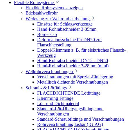
Flexible Rohrsysteme
Flexible Rohrsysteme anzeigen
Edelstahlwellrohr
Werkzeug zur Wellrohrbearbeitung
Einsätze für Schlagwerkzeuge
Hand-Rohrabschneider 3-35mm
Bördelstab
Deformationsscheibe für DN50 zur
Flanschherstellung
Doppel-Klemmen z. B. für elektrisches Flansch-
Werkzeug
Hand-Rohrabschneider DN12 - DN50
Hand-Rohrabschneider 3-28mm (mini)
Wellrohrverschraubungen
Verschraubungen mit Spezial-Einlegering
Metallisch dichtende Verschraubungen
Schraub- & Lötfittings
FLACHDICHTENDE Lötfittinge
Klemmring-Fittinge
Löt- und Dichtmaterial
Standard-Löt-Übergangsfittinge und
Verschraubungen
Standard-Schraubfittinge und Verschraubungen
Rohrverschraubung lösbar (IG-AG)
FLACHDICHTENDE Schraubfittinge