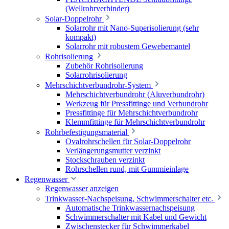
(Wellrohrverbinder)
Solar-Doppelrohr
Solarrohr mit Nano-Superisolierung (sehr
kompakt)
Solarrohr mit robustem Gewebemantel
Rohrisolierung
Zubehör Rohrisolierung
Solarrohrisolierung
Mehrschichtverbundrohr-System
Mehrschichtverbundrohr (Aluverbundrohr)
Werkzeug für Pressfittinge und Verbundrohr
Pressfittinge für Mehrschichtverbundrohr
Klemmfittinge für Mehrschichtverbundrohr
Rohrbefestigungsmaterial
Ovalrohrschellen für Solar-Doppelrohr
Verlängerungsmutter verzinkt
Stockschrauben verzinkt
Rohrschellen rund, mit Gummieinlage
Regenwasser
Regenwasser anzeigen
Trinkwasser-Nachspeisung, Schwimmerschalter etc.
Automatische Trinkwassernachspeisung
Schwimmerschalter mit Kabel und Gewicht
Zwischenstecker für Schwimmerkabel