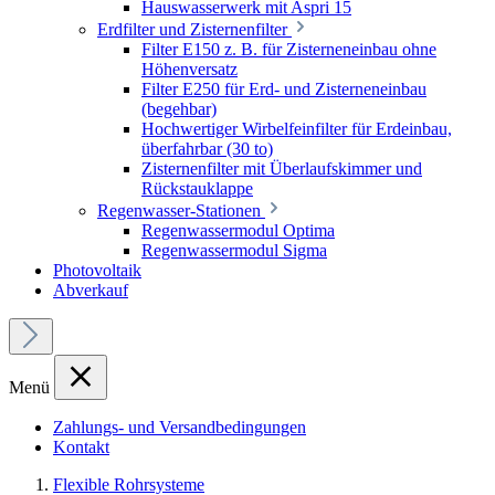
Hauswasserwerk mit Aspri 15
Erdfilter und Zisternenfilter
Filter E150 z. B. für Zisterneneinbau ohne
Höhenversatz
Filter E250 für Erd- und Zisterneneinbau
(begehbar)
Hochwertiger Wirbelfeinfilter für Erdeinbau,
überfahrbar (30 to)
Zisternenfilter mit Überlaufskimmer und
Rückstauklappe
Regenwasser-Stationen
Regenwassermodul Optima
Regenwassermodul Sigma
Photovoltaik
Abverkauf
Menü
Zahlungs- und Versandbedingungen
Kontakt
Flexible Rohrsysteme