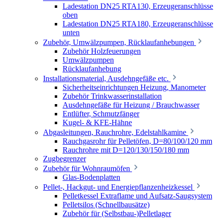
Ladestation DN25 RTA130, Erzeugeranschlüsse
oben
Ladestation DN25 RTA180, Erzeugeranschlüsse
unten
Zubehör, Umwälzpumpen, Rücklaufanhebungen
Zubehör Holzfeuerungen
Umwälzpumpen
Rücklaufanhebung
Installationsmaterial, Ausdehngefäße etc.
Sicherheitseinrichtungen Heizung, Manometer
Zubehör Trinkwasserinstallation
Ausdehngefäße für Heizung / Brauchwasser
Entlüfter, Schmutzfänger
Kugel- & KFE-Hähne
Abgasleitungen, Rauchrohre, Edelstahlkamine
Rauchgasrohr für Pelletöfen, D=80/100/120 mm
Rauchrohre mit D=120/130/150/180 mm
Zugbegrenzer
Zubehör für Wohnraumöfen
Glas-Bodenplatten
Pellet-, Hackgut- und Energiepflanzenheizkessel
Pelletkessel Extraflame und Aufsatz-Saugsystem
Pelletsilos (Schnellbausätze)
Zubehör für (Selbstbau-)Pelletlager