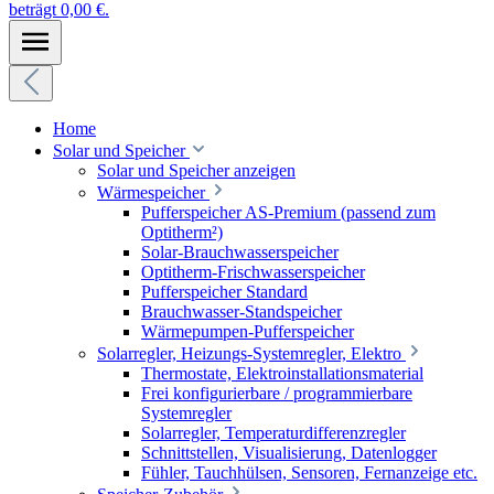
beträgt 0,00 €.
Home
Solar und Speicher
Solar und Speicher anzeigen
Wärmespeicher
Pufferspeicher AS-Premium (passend zum
Optitherm²)
Solar-Brauchwasserspeicher
Optitherm-Frischwasserspeicher
Pufferspeicher Standard
Brauchwasser-Standspeicher
Wärmepumpen-Pufferspeicher
Solarregler, Heizungs-Systemregler, Elektro
Thermostate, Elektroinstallationsmaterial
Frei konfigurierbare / programmierbare
Systemregler
Solarregler, Temperaturdifferenzregler
Schnittstellen, Visualisierung, Datenlogger
Fühler, Tauchhülsen, Sensoren, Fernanzeige etc.