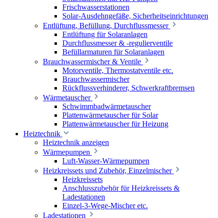
Frischwasserstationen
Solar-Ausdehngefäße, Sicherheitseinrichtungen
Entlüftung, Befüllung, Durchflussmesser
Entlüftung für Solaranlagen
Durchflussmesser & -regulierventile
Befüllarmaturen für Solaranlagen
Brauchwassermischer & Ventile
Motorventile, Thermostatventile etc.
Brauchwassermischer
Rückflussverhinderer, Schwerkraftbremsen
Wärmetauscher
Schwimmbadwärmetauscher
Plattenwärmetauscher für Solar
Plattenwärmetauscher für Heizung
Heiztechnik
Heiztechnik anzeigen
Wärmepumpen
Luft-Wasser-Wärmepumpen
Heizkreissets und Zubehör, Einzelmischer
Heizkreissets
Anschlusszubehör für Heizkreissets &
Ladestationen
Einzel-3-Wege-Mischer etc.
Ladestationen