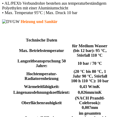
• AL/PEXb Verbundrohre bestehen aus temperaturbeständigem
Polyethylen mit einer Aluminiumschicht
• Max. Temperatur 95°C | Max. Druck 10 bar
Heizung und Sanitär
Technische Daten
für Medium Wasser
Max. Betriebstemperatur
(bis 12 bar): 95 °C,
Störfall 110 °C
Langzeitbeanspruchung 50
10 bar / 70 °C
Jahre:
(20 °C bis 80 °C, 1
Hochtemperatur-
Jahr 90 °C, Störfall
Radiatorenheizung
100 h 110 °C): 10 bar
Wärmeleitfähigkeit:
0,43 W/mK
Längenausdehnungskoeffizient:
0,026mm/mK
(NACH Prandtl-
Oberflächenrauhigkeit
Colebrook):
0,007mm
im gesamten