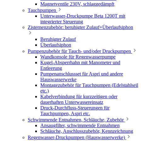
Magnetventile 230V, schlaggedämpft
Tauchpumpen
Unterwasser-Druckpumpe Beta 1200T mit
integrierter Steuerung
Zisternenzubehör: beruhigter Zulauf+Überlaufsiphon
Beruhigter Zulauf
Überlaufsiphon
Pumpenzubehör für Tauch- und/oder Druckpumpen
Wandkonsole für Regenwasserpumpe
Kugel-Absperrhahn mit Manometer und
Entleerung
Pumpenanschlussset für Aspri und andere
Hauswasserwerke
Montagezubehör für Tauchpumpen (Edelstahlseil
etc.)
Kabelverbindung für kurzzeitigen oder
dauerhaften Unterwassereinsatz
Druck-Durchfluss-Steuerungen für
Tauchpumpen, Aspri etc.
Schwimmende Entnahmen, Schläuche, Zubehör
Ansaugfilter, schwimmende Entnahmen
Schläuche, Anschlusszubehör, Kennzeichnung
Regenwasser-Druckpumpen (Hauswasserwerke)