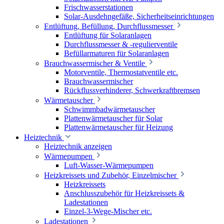
Frischwasserstationen
Solar-Ausdehngefäße, Sicherheitseinrichtungen
Entlüftung, Befüllung, Durchflussmesser
Entlüftung für Solaranlagen
Durchflussmesser & -regulierventile
Befüllarmaturen für Solaranlagen
Brauchwassermischer & Ventile
Motorventile, Thermostatventile etc.
Brauchwassermischer
Rückflussverhinderer, Schwerkraftbremsen
Wärmetauscher
Schwimmbadwärmetauscher
Plattenwärmetauscher für Solar
Plattenwärmetauscher für Heizung
Heiztechnik
Heiztechnik anzeigen
Wärmepumpen
Luft-Wasser-Wärmepumpen
Heizkreissets und Zubehör, Einzelmischer
Heizkreissets
Anschlusszubehör für Heizkreissets &
Ladestationen
Einzel-3-Wege-Mischer etc.
Ladestationen