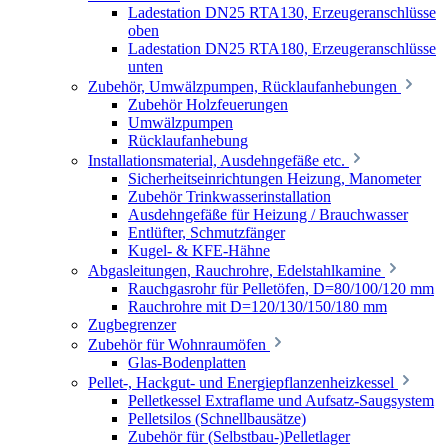
Ladestation DN25 RTA130, Erzeugeranschlüsse
oben
Ladestation DN25 RTA180, Erzeugeranschlüsse
unten
Zubehör, Umwälzpumpen, Rücklaufanhebungen
Zubehör Holzfeuerungen
Umwälzpumpen
Rücklaufanhebung
Installationsmaterial, Ausdehngefäße etc.
Sicherheitseinrichtungen Heizung, Manometer
Zubehör Trinkwasserinstallation
Ausdehngefäße für Heizung / Brauchwasser
Entlüfter, Schmutzfänger
Kugel- & KFE-Hähne
Abgasleitungen, Rauchrohre, Edelstahlkamine
Rauchgasrohr für Pelletöfen, D=80/100/120 mm
Rauchrohre mit D=120/130/150/180 mm
Zugbegrenzer
Zubehör für Wohnraumöfen
Glas-Bodenplatten
Pellet-, Hackgut- und Energiepflanzenheizkessel
Pelletkessel Extraflame und Aufsatz-Saugsystem
Pelletsilos (Schnellbausätze)
Zubehör für (Selbstbau-)Pelletlager