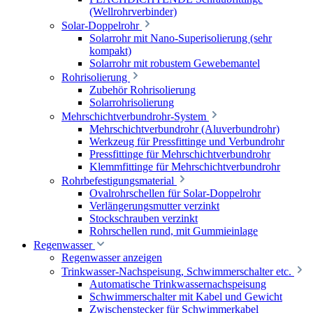
(Wellrohrverbinder)
Solar-Doppelrohr
Solarrohr mit Nano-Superisolierung (sehr
kompakt)
Solarrohr mit robustem Gewebemantel
Rohrisolierung
Zubehör Rohrisolierung
Solarrohrisolierung
Mehrschichtverbundrohr-System
Mehrschichtverbundrohr (Aluverbundrohr)
Werkzeug für Pressfittinge und Verbundrohr
Pressfittinge für Mehrschichtverbundrohr
Klemmfittinge für Mehrschichtverbundrohr
Rohrbefestigungsmaterial
Ovalrohrschellen für Solar-Doppelrohr
Verlängerungsmutter verzinkt
Stockschrauben verzinkt
Rohrschellen rund, mit Gummieinlage
Regenwasser
Regenwasser anzeigen
Trinkwasser-Nachspeisung, Schwimmerschalter etc.
Automatische Trinkwassernachspeisung
Schwimmerschalter mit Kabel und Gewicht
Zwischenstecker für Schwimmerkabel