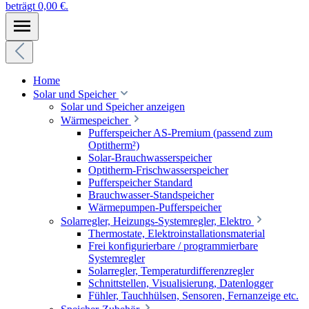
beträgt 0,00 €.
Home
Solar und Speicher
Solar und Speicher anzeigen
Wärmespeicher
Pufferspeicher AS-Premium (passend zum
Optitherm²)
Solar-Brauchwasserspeicher
Optitherm-Frischwasserspeicher
Pufferspeicher Standard
Brauchwasser-Standspeicher
Wärmepumpen-Pufferspeicher
Solarregler, Heizungs-Systemregler, Elektro
Thermostate, Elektroinstallationsmaterial
Frei konfigurierbare / programmierbare
Systemregler
Solarregler, Temperaturdifferenzregler
Schnittstellen, Visualisierung, Datenlogger
Fühler, Tauchhülsen, Sensoren, Fernanzeige etc.