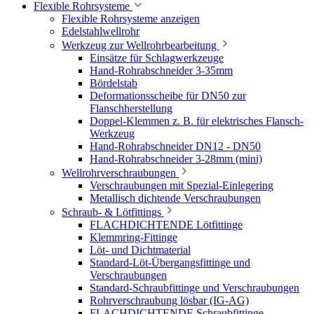
Flexible Rohrsysteme
Flexible Rohrsysteme anzeigen
Edelstahlwellrohr
Werkzeug zur Wellrohrbearbeitung
Einsätze für Schlagwerkzeuge
Hand-Rohrabschneider 3-35mm
Bördelstab
Deformationsscheibe für DN50 zur
Flanschherstellung
Doppel-Klemmen z. B. für elektrisches Flansch-
Werkzeug
Hand-Rohrabschneider DN12 - DN50
Hand-Rohrabschneider 3-28mm (mini)
Wellrohrverschraubungen
Verschraubungen mit Spezial-Einlegering
Metallisch dichtende Verschraubungen
Schraub- & Lötfittings
FLACHDICHTENDE Lötfittinge
Klemmring-Fittinge
Löt- und Dichtmaterial
Standard-Löt-Übergangsfittinge und
Verschraubungen
Standard-Schraubfittinge und Verschraubungen
Rohrverschraubung lösbar (IG-AG)
FLACHDICHTENDE Schraubfittinge