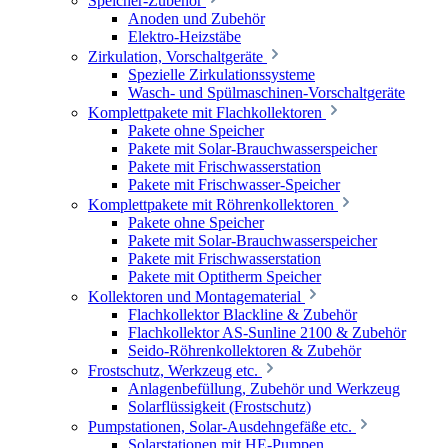
Speicher-Zubehör
Anoden und Zubehör
Elektro-Heizstäbe
Zirkulation, Vorschaltgeräte
Spezielle Zirkulationssysteme
Wasch- und Spülmaschinen-Vorschaltgeräte
Komplettpakete mit Flachkollektoren
Pakete ohne Speicher
Pakete mit Solar-Brauchwasserspeicher
Pakete mit Frischwasserstation
Pakete mit Frischwasser-Speicher
Komplettpakete mit Röhrenkollektoren
Pakete ohne Speicher
Pakete mit Solar-Brauchwasserspeicher
Pakete mit Frischwasserstation
Pakete mit Optitherm Speicher
Kollektoren und Montagematerial
Flachkollektor Blackline & Zubehör
Flachkollektor AS-Sunline 2100 & Zubehör
Seido-Röhrenkollektoren & Zubehör
Frostschutz, Werkzeug etc.
Anlagenbefüllung, Zubehör und Werkzeug
Solarflüssigkeit (Frostschutz)
Pumpstationen, Solar-Ausdehngefäße etc.
Solarstationen mit HE-Pumpen