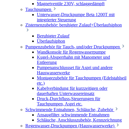
Magnetventile 230V, schlaggedämpft
Tauchpumpen
Unterwasser-Druckpumpe Beta 1200T mit
integrierter Steuerung
Zisternenzubehör: beruhigter Zulauf+Überlaufsiphon
Beruhigter Zulauf
Überlaufsiphon
Pumpenzubehör für Tauch- und/oder Druckpumpen
Wandkonsole für Regenwasserpumpe
Kugel-Absperrhahn mit Manometer und
Entleerung
Pumpenanschlussset für Aspri und andere
Hauswasserwerke
Montagezubehör für Tauchpumpen (Edelstahlseil
etc.)
Kabelverbindung für kurzzeitigen oder
dauerhaften Unterwassereinsatz
Druck-Durchfluss-Steuerungen für
Tauchpumpen, Aspri etc.
Schwimmende Entnahmen, Schläuche, Zubehör
Ansaugfilter, schwimmende Entnahmen
Schläuche, Anschlusszubehör, Kennzeichnung
Regenwasser-Druckpumpen (Hauswasserwerke)