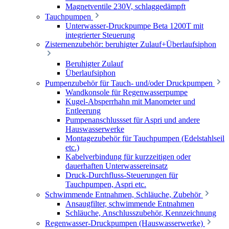
Magnetventile 230V, schlaggedämpft
Tauchpumpen
Unterwasser-Druckpumpe Beta 1200T mit
integrierter Steuerung
Zisternenzubehör: beruhigter Zulauf+Überlaufsiphon
Beruhigter Zulauf
Überlaufsiphon
Pumpenzubehör für Tauch- und/oder Druckpumpen
Wandkonsole für Regenwasserpumpe
Kugel-Absperrhahn mit Manometer und
Entleerung
Pumpenanschlussset für Aspri und andere
Hauswasserwerke
Montagezubehör für Tauchpumpen (Edelstahlseil
etc.)
Kabelverbindung für kurzzeitigen oder
dauerhaften Unterwassereinsatz
Druck-Durchfluss-Steuerungen für
Tauchpumpen, Aspri etc.
Schwimmende Entnahmen, Schläuche, Zubehör
Ansaugfilter, schwimmende Entnahmen
Schläuche, Anschlusszubehör, Kennzeichnung
Regenwasser-Druckpumpen (Hauswasserwerke)