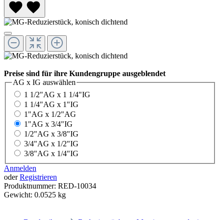
Preise sind für ihre Kundengruppe ausgeblendet
AG x IG
auswählen
1 1/2"AG x 1 1/4"IG
1 1/4"AG x 1"IG
1"AG x 1/2"AG
1"AG x 3/4"IG
1/2"AG x 3/8"IG
3/4"AG x 1/2"IG
3/8"AG x 1/4"IG
Anmelden
oder
Registrieren
Produktnummer:
RED-10034
Gewicht:
0.0525 kg