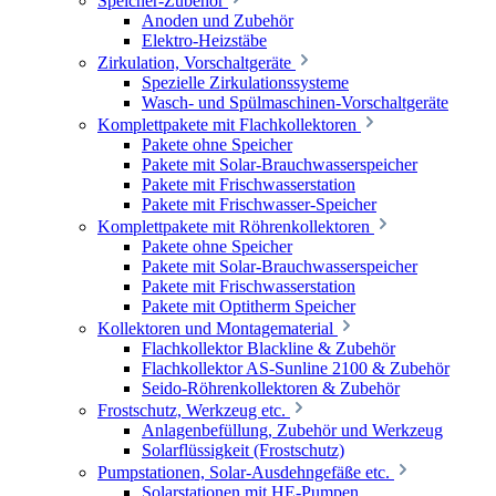
Speicher-Zubehör
Anoden und Zubehör
Elektro-Heizstäbe
Zirkulation, Vorschaltgeräte
Spezielle Zirkulationssysteme
Wasch- und Spülmaschinen-Vorschaltgeräte
Komplettpakete mit Flachkollektoren
Pakete ohne Speicher
Pakete mit Solar-Brauchwasserspeicher
Pakete mit Frischwasserstation
Pakete mit Frischwasser-Speicher
Komplettpakete mit Röhrenkollektoren
Pakete ohne Speicher
Pakete mit Solar-Brauchwasserspeicher
Pakete mit Frischwasserstation
Pakete mit Optitherm Speicher
Kollektoren und Montagematerial
Flachkollektor Blackline & Zubehör
Flachkollektor AS-Sunline 2100 & Zubehör
Seido-Röhrenkollektoren & Zubehör
Frostschutz, Werkzeug etc.
Anlagenbefüllung, Zubehör und Werkzeug
Solarflüssigkeit (Frostschutz)
Pumpstationen, Solar-Ausdehngefäße etc.
Solarstationen mit HE-Pumpen