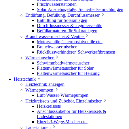
Frischwasserstationen
Solar-Ausdehngefäße, Sicherheitseinrichtungen
Entlüftung, Befüllung, Durchflussmesser
Entlüftung für Solaranlagen
Durchflussmesser & -regulierventile
Befüllarmaturen für Solaranlagen
Brauchwassermischer & Ventile
Motorventile, Thermostatventile etc.
Brauchwassermischer
Rückflussverhinderer, Schwerkraftbremsen
Wärmetauscher
Schwimmbadwärmetauscher
Plattenwärmetauscher für Solar
Plattenwärmetauscher für Heizung
Heiztechnik
Heiztechnik anzeigen
Wärmepumpen
Luft-Wasser-Wärmepumpen
Heizkreissets und Zubehör, Einzelmischer
Heizkreissets
Anschlusszubehör für Heizkreissets &
Ladestationen
Einzel-3-Wege-Mischer etc.
Ladestationen