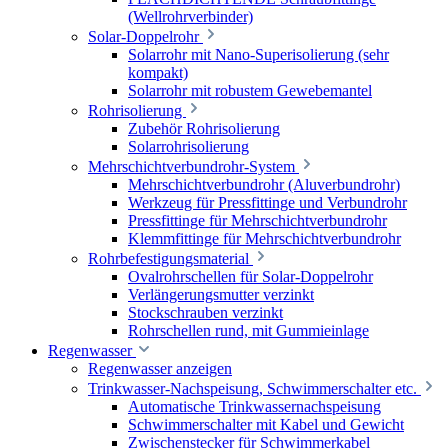
(Wellrohrverbinder)
Solar-Doppelrohr
Solarrohr mit Nano-Superisolierung (sehr
kompakt)
Solarrohr mit robustem Gewebemantel
Rohrisolierung
Zubehör Rohrisolierung
Solarrohrisolierung
Mehrschichtverbundrohr-System
Mehrschichtverbundrohr (Aluverbundrohr)
Werkzeug für Pressfittinge und Verbundrohr
Pressfittinge für Mehrschichtverbundrohr
Klemmfittinge für Mehrschichtverbundrohr
Rohrbefestigungsmaterial
Ovalrohrschellen für Solar-Doppelrohr
Verlängerungsmutter verzinkt
Stockschrauben verzinkt
Rohrschellen rund, mit Gummieinlage
Regenwasser
Regenwasser anzeigen
Trinkwasser-Nachspeisung, Schwimmerschalter etc.
Automatische Trinkwassernachspeisung
Schwimmerschalter mit Kabel und Gewicht
Zwischenstecker für Schwimmerkabel