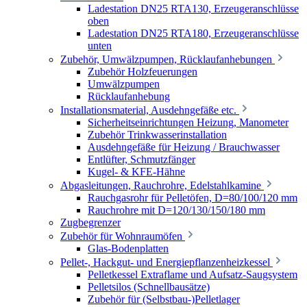
Ladestation DN25 RTA130, Erzeugeranschlüsse
oben
Ladestation DN25 RTA180, Erzeugeranschlüsse
unten
Zubehör, Umwälzpumpen, Rücklaufanhebungen
Zubehör Holzfeuerungen
Umwälzpumpen
Rücklaufanhebung
Installationsmaterial, Ausdehngefäße etc.
Sicherheitseinrichtungen Heizung, Manometer
Zubehör Trinkwasserinstallation
Ausdehngefäße für Heizung / Brauchwasser
Entlüfter, Schmutzfänger
Kugel- & KFE-Hähne
Abgasleitungen, Rauchrohre, Edelstahlkamine
Rauchgasrohr für Pelletöfen, D=80/100/120 mm
Rauchrohre mit D=120/130/150/180 mm
Zugbegrenzer
Zubehör für Wohnraumöfen
Glas-Bodenplatten
Pellet-, Hackgut- und Energiepflanzenheizkessel
Pelletkessel Extraflame und Aufsatz-Saugsystem
Pelletsilos (Schnellbausätze)
Zubehör für (Selbstbau-)Pelletlager