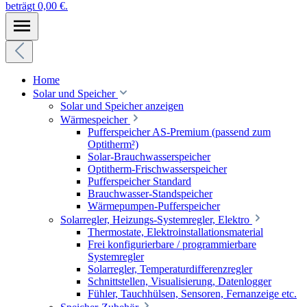
beträgt 0,00 €.
Home
Solar und Speicher
Solar und Speicher anzeigen
Wärmespeicher
Pufferspeicher AS-Premium (passend zum
Optitherm²)
Solar-Brauchwasserspeicher
Optitherm-Frischwasserspeicher
Pufferspeicher Standard
Brauchwasser-Standspeicher
Wärmepumpen-Pufferspeicher
Solarregler, Heizungs-Systemregler, Elektro
Thermostate, Elektroinstallationsmaterial
Frei konfigurierbare / programmierbare
Systemregler
Solarregler, Temperaturdifferenzregler
Schnittstellen, Visualisierung, Datenlogger
Fühler, Tauchhülsen, Sensoren, Fernanzeige etc.