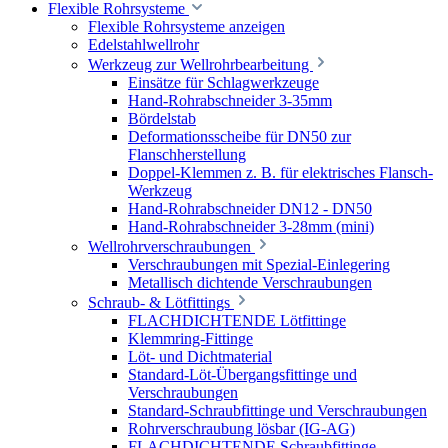
Flexible Rohrsysteme
Flexible Rohrsysteme anzeigen
Edelstahlwellrohr
Werkzeug zur Wellrohrbearbeitung
Einsätze für Schlagwerkzeuge
Hand-Rohrabschneider 3-35mm
Bördelstab
Deformationsscheibe für DN50 zur
Flanschherstellung
Doppel-Klemmen z. B. für elektrisches Flansch-
Werkzeug
Hand-Rohrabschneider DN12 - DN50
Hand-Rohrabschneider 3-28mm (mini)
Wellrohrverschraubungen
Verschraubungen mit Spezial-Einlegering
Metallisch dichtende Verschraubungen
Schraub- & Lötfittings
FLACHDICHTENDE Lötfittinge
Klemmring-Fittinge
Löt- und Dichtmaterial
Standard-Löt-Übergangsfittinge und
Verschraubungen
Standard-Schraubfittinge und Verschraubungen
Rohrverschraubung lösbar (IG-AG)
FLACHDICHTENDE Schraubfittinge