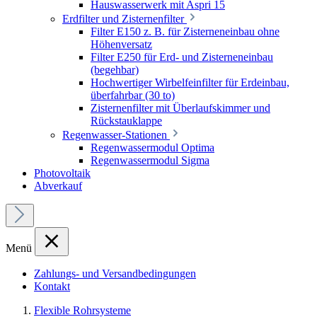
Hauswasserwerk mit Aspri 15
Erdfilter und Zisternenfilter
Filter E150 z. B. für Zisterneneinbau ohne
Höhenversatz
Filter E250 für Erd- und Zisterneneinbau
(begehbar)
Hochwertiger Wirbelfeinfilter für Erdeinbau,
überfahrbar (30 to)
Zisternenfilter mit Überlaufskimmer und
Rückstauklappe
Regenwasser-Stationen
Regenwassermodul Optima
Regenwassermodul Sigma
Photovoltaik
Abverkauf
Menü
Zahlungs- und Versandbedingungen
Kontakt
Flexible Rohrsysteme