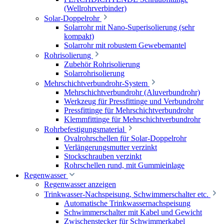
(Wellrohrverbinder)
Solar-Doppelrohr
Solarrohr mit Nano-Superisolierung (sehr
kompakt)
Solarrohr mit robustem Gewebemantel
Rohrisolierung
Zubehör Rohrisolierung
Solarrohrisolierung
Mehrschichtverbundrohr-System
Mehrschichtverbundrohr (Aluverbundrohr)
Werkzeug für Pressfittinge und Verbundrohr
Pressfittinge für Mehrschichtverbundrohr
Klemmfittinge für Mehrschichtverbundrohr
Rohrbefestigungsmaterial
Ovalrohrschellen für Solar-Doppelrohr
Verlängerungsmutter verzinkt
Stockschrauben verzinkt
Rohrschellen rund, mit Gummieinlage
Regenwasser
Regenwasser anzeigen
Trinkwasser-Nachspeisung, Schwimmerschalter etc.
Automatische Trinkwassernachspeisung
Schwimmerschalter mit Kabel und Gewicht
Zwischenstecker für Schwimmerkabel