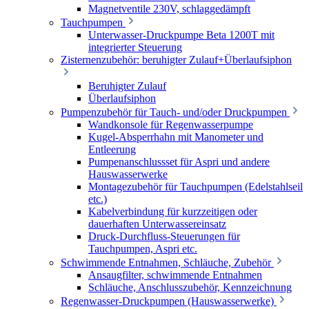
Magnetventile 230V, schlaggedämpft
Tauchpumpen
Unterwasser-Druckpumpe Beta 1200T mit
integrierter Steuerung
Zisternenzubehör: beruhigter Zulauf+Überlaufsiphon
Beruhigter Zulauf
Überlaufsiphon
Pumpenzubehör für Tauch- und/oder Druckpumpen
Wandkonsole für Regenwasserpumpe
Kugel-Absperrhahn mit Manometer und
Entleerung
Pumpenanschlussset für Aspri und andere
Hauswasserwerke
Montagezubehör für Tauchpumpen (Edelstahlseil
etc.)
Kabelverbindung für kurzzeitigen oder
dauerhaften Unterwassereinsatz
Druck-Durchfluss-Steuerungen für
Tauchpumpen, Aspri etc.
Schwimmende Entnahmen, Schläuche, Zubehör
Ansaugfilter, schwimmende Entnahmen
Schläuche, Anschlusszubehör, Kennzeichnung
Regenwasser-Druckpumpen (Hauswasserwerke)