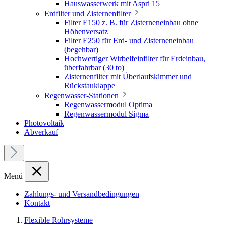
Hauswasserwerk mit Aspri 15
Erdfilter und Zisternenfilter
Filter E150 z. B. für Zisterneneinbau ohne
Höhenversatz
Filter E250 für Erd- und Zisterneneinbau
(begehbar)
Hochwertiger Wirbelfeinfilter für Erdeinbau,
überfahrbar (30 to)
Zisternenfilter mit Überlaufskimmer und
Rückstauklappe
Regenwasser-Stationen
Regenwassermodul Optima
Regenwassermodul Sigma
Photovoltaik
Abverkauf
Menü
Zahlungs- und Versandbedingungen
Kontakt
Flexible Rohrsysteme