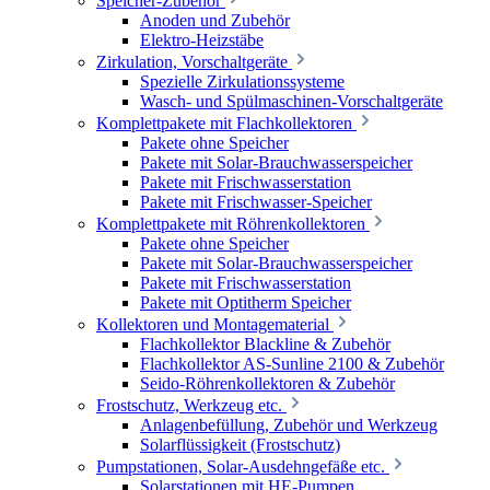
Speicher-Zubehör
Anoden und Zubehör
Elektro-Heizstäbe
Zirkulation, Vorschaltgeräte
Spezielle Zirkulationssysteme
Wasch- und Spülmaschinen-Vorschaltgeräte
Komplettpakete mit Flachkollektoren
Pakete ohne Speicher
Pakete mit Solar-Brauchwasserspeicher
Pakete mit Frischwasserstation
Pakete mit Frischwasser-Speicher
Komplettpakete mit Röhrenkollektoren
Pakete ohne Speicher
Pakete mit Solar-Brauchwasserspeicher
Pakete mit Frischwasserstation
Pakete mit Optitherm Speicher
Kollektoren und Montagematerial
Flachkollektor Blackline & Zubehör
Flachkollektor AS-Sunline 2100 & Zubehör
Seido-Röhrenkollektoren & Zubehör
Frostschutz, Werkzeug etc.
Anlagenbefüllung, Zubehör und Werkzeug
Solarflüssigkeit (Frostschutz)
Pumpstationen, Solar-Ausdehngefäße etc.
Solarstationen mit HE-Pumpen