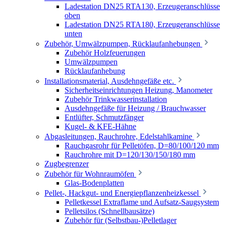
Ladestation DN25 RTA130, Erzeugeranschlüsse
oben
Ladestation DN25 RTA180, Erzeugeranschlüsse
unten
Zubehör, Umwälzpumpen, Rücklaufanhebungen
Zubehör Holzfeuerungen
Umwälzpumpen
Rücklaufanhebung
Installationsmaterial, Ausdehngefäße etc.
Sicherheitseinrichtungen Heizung, Manometer
Zubehör Trinkwasserinstallation
Ausdehngefäße für Heizung / Brauchwasser
Entlüfter, Schmutzfänger
Kugel- & KFE-Hähne
Abgasleitungen, Rauchrohre, Edelstahlkamine
Rauchgasrohr für Pelletöfen, D=80/100/120 mm
Rauchrohre mit D=120/130/150/180 mm
Zugbegrenzer
Zubehör für Wohnraumöfen
Glas-Bodenplatten
Pellet-, Hackgut- und Energiepflanzenheizkessel
Pelletkessel Extraflame und Aufsatz-Saugsystem
Pelletsilos (Schnellbausätze)
Zubehör für (Selbstbau-)Pelletlager