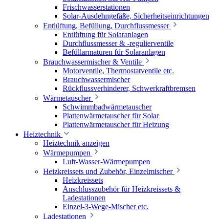
Frischwasserstationen
Solar-Ausdehngefäße, Sicherheitseinrichtungen
Entlüftung, Befüllung, Durchflussmesser
Entlüftung für Solaranlagen
Durchflussmesser & -regulierventile
Befüllarmaturen für Solaranlagen
Brauchwassermischer & Ventile
Motorventile, Thermostatventile etc.
Brauchwassermischer
Rückflussverhinderer, Schwerkraftbremsen
Wärmetauscher
Schwimmbadwärmetauscher
Plattenwärmetauscher für Solar
Plattenwärmetauscher für Heizung
Heiztechnik
Heiztechnik anzeigen
Wärmepumpen
Luft-Wasser-Wärmepumpen
Heizkreissets und Zubehör, Einzelmischer
Heizkreissets
Anschlusszubehör für Heizkreissets &
Ladestationen
Einzel-3-Wege-Mischer etc.
Ladestationen