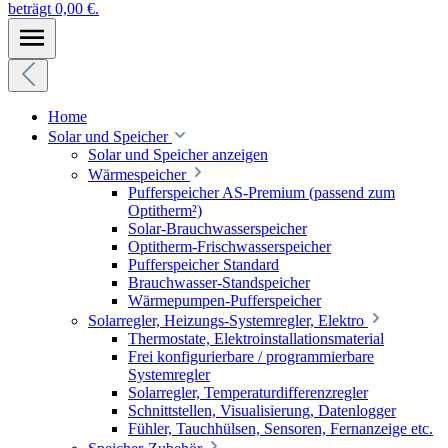
beträgt 0,00 €.
Home
Solar und Speicher
Solar und Speicher anzeigen
Wärmespeicher
Pufferspeicher AS-Premium (passend zum
Optitherm²)
Solar-Brauchwasserspeicher
Optitherm-Frischwasserspeicher
Pufferspeicher Standard
Brauchwasser-Standspeicher
Wärmepumpen-Pufferspeicher
Solarregler, Heizungs-Systemregler, Elektro
Thermostate, Elektroinstallationsmaterial
Frei konfigurierbare / programmierbare
Systemregler
Solarregler, Temperaturdifferenzregler
Schnittstellen, Visualisierung, Datenlogger
Fühler, Tauchhülsen, Sensoren, Fernanzeige etc.