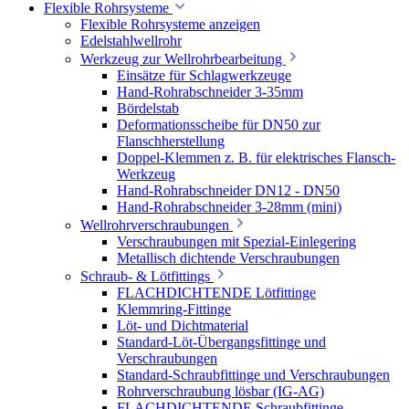
Flexible Rohrsysteme
Flexible Rohrsysteme anzeigen
Edelstahlwellrohr
Werkzeug zur Wellrohrbearbeitung
Einsätze für Schlagwerkzeuge
Hand-Rohrabschneider 3-35mm
Bördelstab
Deformationsscheibe für DN50 zur
Flanschherstellung
Doppel-Klemmen z. B. für elektrisches Flansch-
Werkzeug
Hand-Rohrabschneider DN12 - DN50
Hand-Rohrabschneider 3-28mm (mini)
Wellrohrverschraubungen
Verschraubungen mit Spezial-Einlegering
Metallisch dichtende Verschraubungen
Schraub- & Lötfittings
FLACHDICHTENDE Lötfittinge
Klemmring-Fittinge
Löt- und Dichtmaterial
Standard-Löt-Übergangsfittinge und
Verschraubungen
Standard-Schraubfittinge und Verschraubungen
Rohrverschraubung lösbar (IG-AG)
FLACHDICHTENDE Schraubfittinge