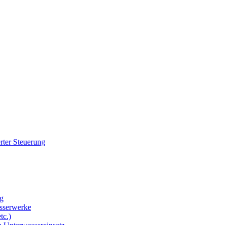
rter Steuerung
g
sserwerke
tc.)