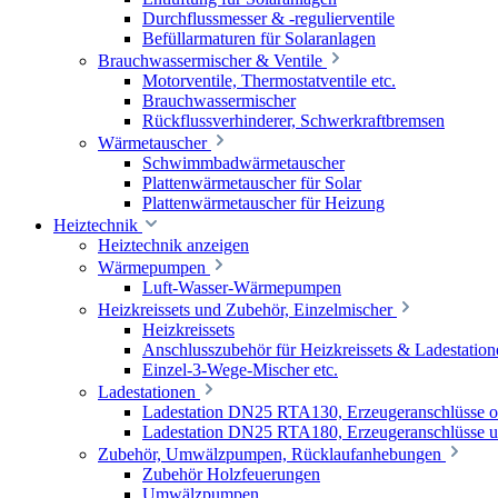
Durchflussmesser & -regulierventile
Befüllarmaturen für Solaranlagen
Brauchwassermischer & Ventile
Motorventile, Thermostatventile etc.
Brauchwassermischer
Rückflussverhinderer, Schwerkraftbremsen
Wärmetauscher
Schwimmbadwärmetauscher
Plattenwärmetauscher für Solar
Plattenwärmetauscher für Heizung
Heiztechnik
Heiztechnik anzeigen
Wärmepumpen
Luft-Wasser-Wärmepumpen
Heizkreissets und Zubehör, Einzelmischer
Heizkreissets
Anschlusszubehör für Heizkreissets & Ladestation
Einzel-3-Wege-Mischer etc.
Ladestationen
Ladestation DN25 RTA130, Erzeugeranschlüsse 
Ladestation DN25 RTA180, Erzeugeranschlüsse u
Zubehör, Umwälzpumpen, Rücklaufanhebungen
Zubehör Holzfeuerungen
Umwälzpumpen