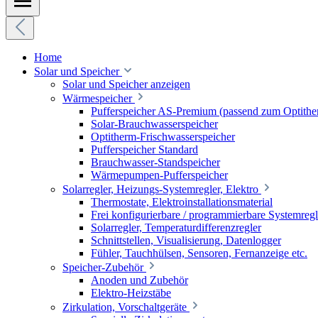
Home
Solar und Speicher
Solar und Speicher anzeigen
Wärmespeicher
Pufferspeicher AS-Premium (passend zum Optithe
Solar-Brauchwasserspeicher
Optitherm-Frischwasserspeicher
Pufferspeicher Standard
Brauchwasser-Standspeicher
Wärmepumpen-Pufferspeicher
Solarregler, Heizungs-Systemregler, Elektro
Thermostate, Elektroinstallationsmaterial
Frei konfigurierbare / programmierbare Systemregl
Solarregler, Temperaturdifferenzregler
Schnittstellen, Visualisierung, Datenlogger
Fühler, Tauchhülsen, Sensoren, Fernanzeige etc.
Speicher-Zubehör
Anoden und Zubehör
Elektro-Heizstäbe
Zirkulation, Vorschaltgeräte