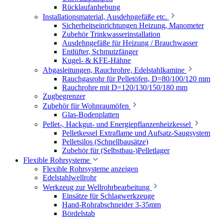
Rücklaufanhebung
Installationsmaterial, Ausdehngefäße etc.
Sicherheitseinrichtungen Heizung, Manometer
Zubehör Trinkwasserinstallation
Ausdehngefäße für Heizung / Brauchwasser
Entlüfter, Schmutzfänger
Kugel- & KFE-Hähne
Abgasleitungen, Rauchrohre, Edelstahlkamine
Rauchgasrohr für Pelletöfen, D=80/100/120 mm
Rauchrohre mit D=120/130/150/180 mm
Zugbegrenzer
Zubehör für Wohnraumöfen
Glas-Bodenplatten
Pellet-, Hackgut- und Energiepflanzenheizkessel
Pelletkessel Extraflame und Aufsatz-Saugsystem
Pelletsilos (Schnellbausätze)
Zubehör für (Selbstbau-)Pelletlager
Flexible Rohrsysteme
Flexible Rohrsysteme anzeigen
Edelstahlwellrohr
Werkzeug zur Wellrohrbearbeitung
Einsätze für Schlagwerkzeuge
Hand-Rohrabschneider 3-35mm
Bördelstab