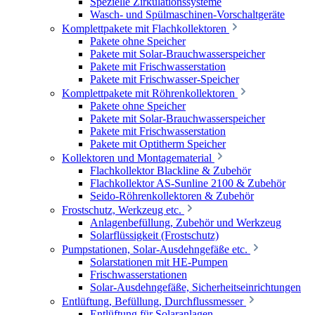
Spezielle Zirkulationssysteme
Wasch- und Spülmaschinen-Vorschaltgeräte
Komplettpakete mit Flachkollektoren
Pakete ohne Speicher
Pakete mit Solar-Brauchwasserspeicher
Pakete mit Frischwasserstation
Pakete mit Frischwasser-Speicher
Komplettpakete mit Röhrenkollektoren
Pakete ohne Speicher
Pakete mit Solar-Brauchwasserspeicher
Pakete mit Frischwasserstation
Pakete mit Optitherm Speicher
Kollektoren und Montagematerial
Flachkollektor Blackline & Zubehör
Flachkollektor AS-Sunline 2100 & Zubehör
Seido-Röhrenkollektoren & Zubehör
Frostschutz, Werkzeug etc.
Anlagenbefüllung, Zubehör und Werkzeug
Solarflüssigkeit (Frostschutz)
Pumpstationen, Solar-Ausdehngefäße etc.
Solarstationen mit HE-Pumpen
Frischwasserstationen
Solar-Ausdehngefäße, Sicherheitseinrichtungen
Entlüftung, Befüllung, Durchflussmesser
Entlüftung für Solaranlagen