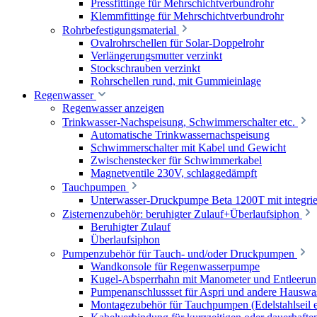
Pressfittinge für Mehrschichtverbundrohr
Klemmfittinge für Mehrschichtverbundrohr
Rohrbefestigungsmaterial
Ovalrohrschellen für Solar-Doppelrohr
Verlängerungsmutter verzinkt
Stockschrauben verzinkt
Rohrschellen rund, mit Gummieinlage
Regenwasser
Regenwasser anzeigen
Trinkwasser-Nachspeisung, Schwimmerschalter etc.
Automatische Trinkwassernachspeisung
Schwimmerschalter mit Kabel und Gewicht
Zwischenstecker für Schwimmerkabel
Magnetventile 230V, schlaggedämpft
Tauchpumpen
Unterwasser-Druckpumpe Beta 1200T mit integrie
Zisternenzubehör: beruhigter Zulauf+Überlaufsiphon
Beruhigter Zulauf
Überlaufsiphon
Pumpenzubehör für Tauch- und/oder Druckpumpen
Wandkonsole für Regenwasserpumpe
Kugel-Absperrhahn mit Manometer und Entleerun
Pumpenanschlussset für Aspri und andere Hauswa
Montagezubehör für Tauchpumpen (Edelstahlseil e