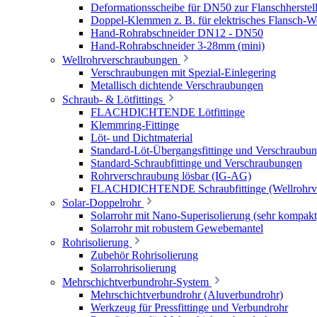
Deformationsscheibe für DN50 zur Flanschherstel
Doppel-Klemmen z. B. für elektrisches Flansch-
Hand-Rohrabschneider DN12 - DN50
Hand-Rohrabschneider 3-28mm (mini)
Wellrohrverschraubungen
Verschraubungen mit Spezial-Einlegering
Metallisch dichtende Verschraubungen
Schraub- & Lötfittings
FLACHDICHTENDE Lötfittinge
Klemmring-Fittinge
Löt- und Dichtmaterial
Standard-Löt-Übergangsfittinge und Verschraubu
Standard-Schraubfittinge und Verschraubungen
Rohrverschraubung lösbar (IG-AG)
FLACHDICHTENDE Schraubfittinge (Wellrohrve
Solar-Doppelrohr
Solarrohr mit Nano-Superisolierung (sehr kompakt
Solarrohr mit robustem Gewebemantel
Rohrisolierung
Zubehör Rohrisolierung
Solarrohrisolierung
Mehrschichtverbundrohr-System
Mehrschichtverbundrohr (Aluverbundrohr)
Werkzeug für Pressfittinge und Verbundrohr