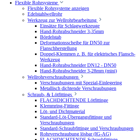
Flexible Rohrsysteme
Flexible Rohrsysteme anzeigen
Edelstahlwellrohr
Werkzeug zur Wellrohrbearbeitung
Einsätze für Schlagwerkzeuge
Hand-Rohrabschneider 3-35mm
Bördelstab
Deformationsscheibe für DN50 zur
Flanschherstellung
Doppel-Klemmen z. B. für elektrisches Flansch-
Werkzeug
Hand-Rohrabschneider DN12 - DN50
Hand-Rohrabschneider 3-28mm (mini)
Wellrohrverschraubungen
Verschraubungen mit Spezial-Einlegering
Metallisch dichtende Verschraubungen
Schraub- & Lötfittings
FLACHDICHTENDE Lötfittinge
Klemmring-Fittinge
Löt- und Dichtmaterial
Standard-Löt-Übergangsfittinge und
Verschraubungen
Standard-Schraubfittinge und Verschraubungen
Rohrverschraubung lösbar (IG-AG)
FLACHDICHTENDE Schraubfittinge