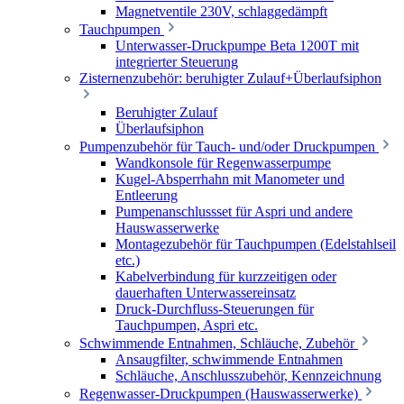
Magnetventile 230V, schlaggedämpft
Tauchpumpen
Unterwasser-Druckpumpe Beta 1200T mit
integrierter Steuerung
Zisternenzubehör: beruhigter Zulauf+Überlaufsiphon
Beruhigter Zulauf
Überlaufsiphon
Pumpenzubehör für Tauch- und/oder Druckpumpen
Wandkonsole für Regenwasserpumpe
Kugel-Absperrhahn mit Manometer und
Entleerung
Pumpenanschlussset für Aspri und andere
Hauswasserwerke
Montagezubehör für Tauchpumpen (Edelstahlseil
etc.)
Kabelverbindung für kurzzeitigen oder
dauerhaften Unterwassereinsatz
Druck-Durchfluss-Steuerungen für
Tauchpumpen, Aspri etc.
Schwimmende Entnahmen, Schläuche, Zubehör
Ansaugfilter, schwimmende Entnahmen
Schläuche, Anschlusszubehör, Kennzeichnung
Regenwasser-Druckpumpen (Hauswasserwerke)