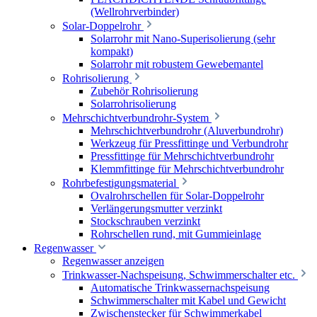
(Wellrohrverbinder)
Solar-Doppelrohr
Solarrohr mit Nano-Superisolierung (sehr
kompakt)
Solarrohr mit robustem Gewebemantel
Rohrisolierung
Zubehör Rohrisolierung
Solarrohrisolierung
Mehrschichtverbundrohr-System
Mehrschichtverbundrohr (Aluverbundrohr)
Werkzeug für Pressfittinge und Verbundrohr
Pressfittinge für Mehrschichtverbundrohr
Klemmfittinge für Mehrschichtverbundrohr
Rohrbefestigungsmaterial
Ovalrohrschellen für Solar-Doppelrohr
Verlängerungsmutter verzinkt
Stockschrauben verzinkt
Rohrschellen rund, mit Gummieinlage
Regenwasser
Regenwasser anzeigen
Trinkwasser-Nachspeisung, Schwimmerschalter etc.
Automatische Trinkwassernachspeisung
Schwimmerschalter mit Kabel und Gewicht
Zwischenstecker für Schwimmerkabel