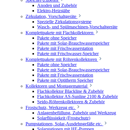
Speicher-Zubehör
Anoden und Zubehör
Elektro-Heizstäbe
Zirkulation, Vorschaltgeräte
Spezielle Zirkulationssysteme
Wasch- und Spülmaschinen-Vorschaltgeräte
Komplettpakete mit Flachkollektoren
Pakete ohne Speicher
Pakete mit Solar-Brauchwasserspeicher
Pakete mit Frischwasserstation
Pakete mit Frischwasser-Speicher
Komplettpakete mit Röhrenkollektoren
Pakete ohne Speicher
Pakete mit Solar-Brauchwasserspeicher
Pakete mit Frischwasserstation
Pakete mit Optitherm Speicher
Kollektoren und Montagematerial
Flachkollektor Blackline & Zubehör
Flachkollektor AS-Sunline 2100 & Zubehör
Seido-Röhrenkollektoren & Zubehör
Frostschutz, Werkzeug etc.
Anlagenbefüllung, Zubehör und Werkzeug
Solarflüssigkeit (Frostschutz)
Pumpstationen, Solar-Ausdehngefäße etc.
Solarstationen mit HE-Pumpen