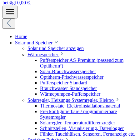
beträgt 0,00 €.
Home
Solar und Speicher
Solar und Speicher anzeigen
Wärmespeicher
Pufferspeicher AS-Premium (passend zum
Optitherm²)
Solar-Brauchwasserspeicher
Optitherm-Frischwasserspeicher
Pufferspeicher Standard
Brauchwasser-Standspeicher
Wärmepumpen-Pufferspeicher
Solarregler, Heizungs-Systemregler, Elektro
Thermostate, Elektroinstallationsmaterial
Frei konfigurierbare / programmierbare
Systemregler
Solarregler, Temperaturdifferenzregler
Schnittstellen, Visualisierung, Datenlogger
Fühler, Tauchhülsen, Sensoren, Fernanzeige etc.