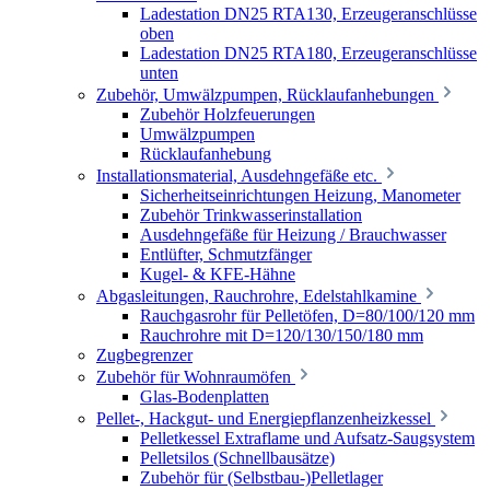
Ladestation DN25 RTA130, Erzeugeranschlüsse
oben
Ladestation DN25 RTA180, Erzeugeranschlüsse
unten
Zubehör, Umwälzpumpen, Rücklaufanhebungen
Zubehör Holzfeuerungen
Umwälzpumpen
Rücklaufanhebung
Installationsmaterial, Ausdehngefäße etc.
Sicherheitseinrichtungen Heizung, Manometer
Zubehör Trinkwasserinstallation
Ausdehngefäße für Heizung / Brauchwasser
Entlüfter, Schmutzfänger
Kugel- & KFE-Hähne
Abgasleitungen, Rauchrohre, Edelstahlkamine
Rauchgasrohr für Pelletöfen, D=80/100/120 mm
Rauchrohre mit D=120/130/150/180 mm
Zugbegrenzer
Zubehör für Wohnraumöfen
Glas-Bodenplatten
Pellet-, Hackgut- und Energiepflanzenheizkessel
Pelletkessel Extraflame und Aufsatz-Saugsystem
Pelletsilos (Schnellbausätze)
Zubehör für (Selbstbau-)Pelletlager