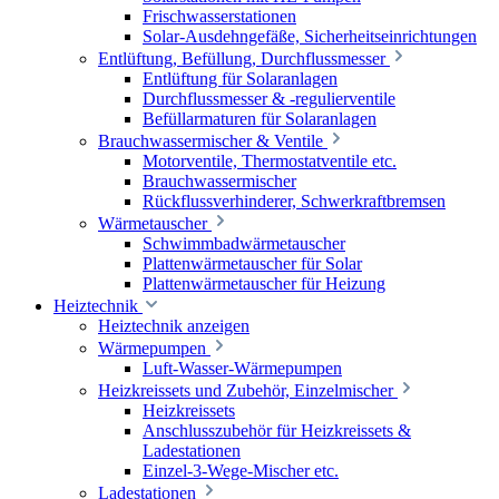
Frischwasserstationen
Solar-Ausdehngefäße, Sicherheitseinrichtungen
Entlüftung, Befüllung, Durchflussmesser
Entlüftung für Solaranlagen
Durchflussmesser & -regulierventile
Befüllarmaturen für Solaranlagen
Brauchwassermischer & Ventile
Motorventile, Thermostatventile etc.
Brauchwassermischer
Rückflussverhinderer, Schwerkraftbremsen
Wärmetauscher
Schwimmbadwärmetauscher
Plattenwärmetauscher für Solar
Plattenwärmetauscher für Heizung
Heiztechnik
Heiztechnik anzeigen
Wärmepumpen
Luft-Wasser-Wärmepumpen
Heizkreissets und Zubehör, Einzelmischer
Heizkreissets
Anschlusszubehör für Heizkreissets &
Ladestationen
Einzel-3-Wege-Mischer etc.
Ladestationen