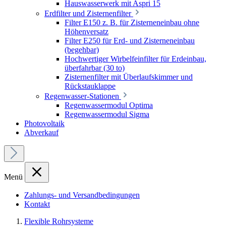
Hauswasserwerk mit Aspri 15
Erdfilter und Zisternenfilter
Filter E150 z. B. für Zisterneneinbau ohne
Höhenversatz
Filter E250 für Erd- und Zisterneneinbau
(begehbar)
Hochwertiger Wirbelfeinfilter für Erdeinbau,
überfahrbar (30 to)
Zisternenfilter mit Überlaufskimmer und
Rückstauklappe
Regenwasser-Stationen
Regenwassermodul Optima
Regenwassermodul Sigma
Photovoltaik
Abverkauf
Menü
Zahlungs- und Versandbedingungen
Kontakt
Flexible Rohrsysteme