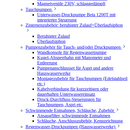
Magnetventile 230V, schlaggedämpft
Tauchpumpen
Unterwasser-Druckpumpe Beta 1200T mit
integrierter Steuerung
Zisternenzubehör: beruhigter Zulauf+Überlaufsiphon
Beruhigter Zulauf
Überlaufsiphon
Pumpenzubehör für Tauch- und/oder Druckpumpen
Wandkonsole für Regenwasserpumpe
Kugel-Absperrhahn mit Manometer und
Entleerung
Pumpenanschlussset für Aspri und andere
Hauswasserwerke
Montagezubehör für Tauchpumpen (Edelstahlseil
etc.)
Kabelverbindung für kurzzeitigen oder
dauerhaften Unterwassereinsatz
Druck-Durchfluss-Steuerungen für
Tauchpumpen, Aspri etc.
Schwimmende Entnahmen, Schläuche, Zubehör
Ansaugfilter, schwimmende Entnahmen
Schläuche, Anschlusszubehör, Kennzeichnung
Regenwasser-Druckpumpen (Hauswasserwerke)