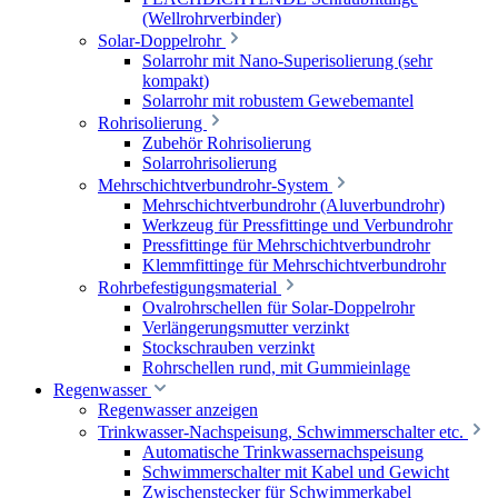
(Wellrohrverbinder)
Solar-Doppelrohr
Solarrohr mit Nano-Superisolierung (sehr
kompakt)
Solarrohr mit robustem Gewebemantel
Rohrisolierung
Zubehör Rohrisolierung
Solarrohrisolierung
Mehrschichtverbundrohr-System
Mehrschichtverbundrohr (Aluverbundrohr)
Werkzeug für Pressfittinge und Verbundrohr
Pressfittinge für Mehrschichtverbundrohr
Klemmfittinge für Mehrschichtverbundrohr
Rohrbefestigungsmaterial
Ovalrohrschellen für Solar-Doppelrohr
Verlängerungsmutter verzinkt
Stockschrauben verzinkt
Rohrschellen rund, mit Gummieinlage
Regenwasser
Regenwasser anzeigen
Trinkwasser-Nachspeisung, Schwimmerschalter etc.
Automatische Trinkwassernachspeisung
Schwimmerschalter mit Kabel und Gewicht
Zwischenstecker für Schwimmerkabel