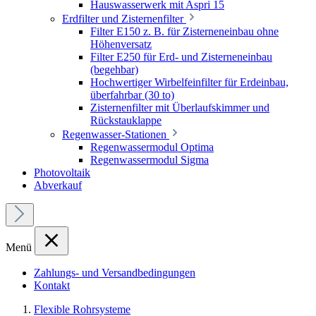
Hauswasserwerk mit Aspri 15
Erdfilter und Zisternenfilter
Filter E150 z. B. für Zisterneneinbau ohne
Höhenversatz
Filter E250 für Erd- und Zisterneneinbau
(begehbar)
Hochwertiger Wirbelfeinfilter für Erdeinbau,
überfahrbar (30 to)
Zisternenfilter mit Überlaufskimmer und
Rückstauklappe
Regenwasser-Stationen
Regenwassermodul Optima
Regenwassermodul Sigma
Photovoltaik
Abverkauf
Menü
Zahlungs- und Versandbedingungen
Kontakt
Flexible Rohrsysteme