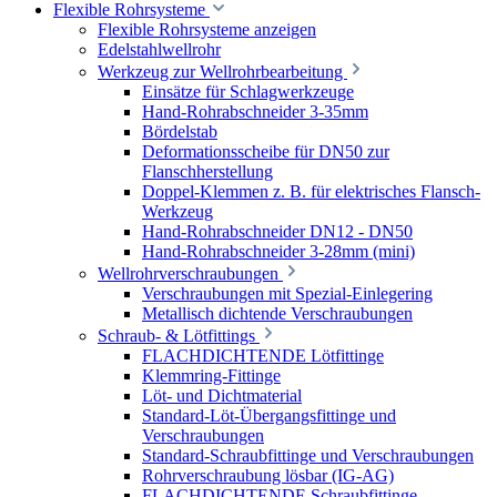
Flexible Rohrsysteme
Flexible Rohrsysteme anzeigen
Edelstahlwellrohr
Werkzeug zur Wellrohrbearbeitung
Einsätze für Schlagwerkzeuge
Hand-Rohrabschneider 3-35mm
Bördelstab
Deformationsscheibe für DN50 zur
Flanschherstellung
Doppel-Klemmen z. B. für elektrisches Flansch-
Werkzeug
Hand-Rohrabschneider DN12 - DN50
Hand-Rohrabschneider 3-28mm (mini)
Wellrohrverschraubungen
Verschraubungen mit Spezial-Einlegering
Metallisch dichtende Verschraubungen
Schraub- & Lötfittings
FLACHDICHTENDE Lötfittinge
Klemmring-Fittinge
Löt- und Dichtmaterial
Standard-Löt-Übergangsfittinge und
Verschraubungen
Standard-Schraubfittinge und Verschraubungen
Rohrverschraubung lösbar (IG-AG)
FLACHDICHTENDE Schraubfittinge