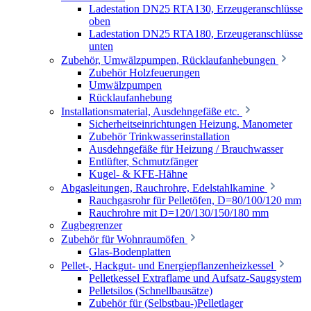
Ladestation DN25 RTA130, Erzeugeranschlüsse
oben
Ladestation DN25 RTA180, Erzeugeranschlüsse
unten
Zubehör, Umwälzpumpen, Rücklaufanhebungen
Zubehör Holzfeuerungen
Umwälzpumpen
Rücklaufanhebung
Installationsmaterial, Ausdehngefäße etc.
Sicherheitseinrichtungen Heizung, Manometer
Zubehör Trinkwasserinstallation
Ausdehngefäße für Heizung / Brauchwasser
Entlüfter, Schmutzfänger
Kugel- & KFE-Hähne
Abgasleitungen, Rauchrohre, Edelstahlkamine
Rauchgasrohr für Pelletöfen, D=80/100/120 mm
Rauchrohre mit D=120/130/150/180 mm
Zugbegrenzer
Zubehör für Wohnraumöfen
Glas-Bodenplatten
Pellet-, Hackgut- und Energiepflanzenheizkessel
Pelletkessel Extraflame und Aufsatz-Saugsystem
Pelletsilos (Schnellbausätze)
Zubehör für (Selbstbau-)Pelletlager