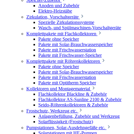
Speicher-Zubehör
Anoden und Zubehör
Elektro-Heizstäbe
Zirkulation, Vorschaltgeräte
Spezielle Zirkulationssysteme
Wasch- und Spülmaschinen-Vorschaltgeräte
Komplettpakete mit Flachkollektoren
Pakete ohne Speicher
Pakete mit Solar-Brauchwasserspeicher
Pakete mit Frischwasserstation
Pakete mit Frischwasser-Speicher
Komplettpakete mit Röhrenkollektoren
Pakete ohne Speicher
Pakete mit Solar-Brauchwasserspeicher
Pakete mit Frischwasserstation
Pakete mit Optitherm Speicher
Kollektoren und Montagematerial
Flachkollektor Blackline & Zubehör
Flachkollektor AS-Sunline 2100 & Zubehör
Seido-Röhrenkollektoren & Zubehör
Frostschutz, Werkzeug etc.
Anlagenbefüllung, Zubehör und Werkzeug
Solarflüssigkeit (Frostschutz)
Pumpstationen, Solar-Ausdehngefäße etc.
Solarstationen mit HE-Pumpen