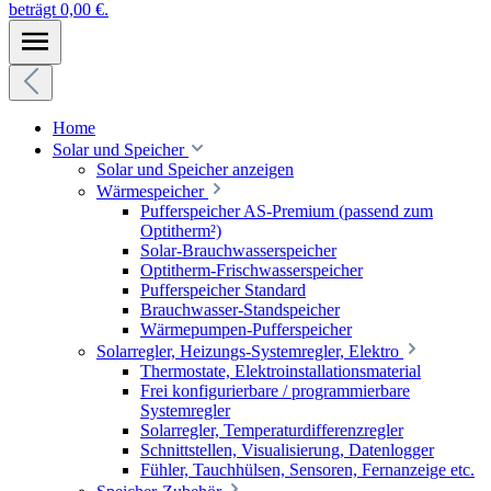
beträgt 0,00 €.
Home
Solar und Speicher
Solar und Speicher anzeigen
Wärmespeicher
Pufferspeicher AS-Premium (passend zum
Optitherm²)
Solar-Brauchwasserspeicher
Optitherm-Frischwasserspeicher
Pufferspeicher Standard
Brauchwasser-Standspeicher
Wärmepumpen-Pufferspeicher
Solarregler, Heizungs-Systemregler, Elektro
Thermostate, Elektroinstallationsmaterial
Frei konfigurierbare / programmierbare
Systemregler
Solarregler, Temperaturdifferenzregler
Schnittstellen, Visualisierung, Datenlogger
Fühler, Tauchhülsen, Sensoren, Fernanzeige etc.