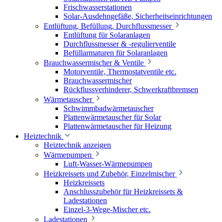
Frischwasserstationen
Solar-Ausdehngefäße, Sicherheitseinrichtungen
Entlüftung, Befüllung, Durchflussmesser
Entlüftung für Solaranlagen
Durchflussmesser & -regulierventile
Befüllarmaturen für Solaranlagen
Brauchwassermischer & Ventile
Motorventile, Thermostatventile etc.
Brauchwassermischer
Rückflussverhinderer, Schwerkraftbremsen
Wärmetauscher
Schwimmbadwärmetauscher
Plattenwärmetauscher für Solar
Plattenwärmetauscher für Heizung
Heiztechnik
Heiztechnik anzeigen
Wärmepumpen
Luft-Wasser-Wärmepumpen
Heizkreissets und Zubehör, Einzelmischer
Heizkreissets
Anschlusszubehör für Heizkreissets &
Ladestationen
Einzel-3-Wege-Mischer etc.
Ladestationen