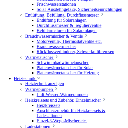
Frischwasserstationen
Solar-Ausdehngefäße, Sicherheitseinrichtungen
Entlüftung, Befüllung, Durchflussmesser
Entlüftung für Solaranlagen
Durchflussmesser & -regulierventile
Befüllarmaturen für Solaranlagen
Brauchwassermischer & Ventile
Motorventile, Thermostatventile etc.
Brauchwassermischer
Rückflussverhinderer, Schwerkraftbremsen
Wärmetauscher
Schwimmbadwärmetauscher
Plattenwärmetauscher für Solar
Plattenwärmetauscher für Heizung
Heiztechnik
Heiztechnik anzeigen
Wärmepumpen
Luft-Wasser-Wärmepumpen
Heizkreissets und Zubehör, Einzelmischer
Heizkreissets
Anschlusszubehör für Heizkreissets &
Ladestationen
Einzel-3-Wege-Mischer etc.
Ladestationen