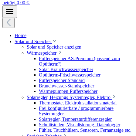
beträgt 0,00 €.
Home
Solar und Speicher
Solar und Speicher anzeigen
Wärmespeicher
Pufferspeicher AS-Premium (passend zum
Optitherm²)
Solar-Brauchwasserspeicher
Optitherm-Frischwasserspeicher
Pufferspeicher Standard
Brauchwasser-Standspeicher
Wärmepumpen-Pufferspeicher
Solarregler, Heizungs-Systemregler, Elektro
Thermostate, Elektroinstallationsmaterial
Frei konfigurierbare / programmierbare
Systemregler
Solarregler, Temperaturdifferenzregler
Schnittstellen, Visualisierung, Datenlogger
Fühler, Tauchhülsen, Sensoren, Fernanzeige etc.