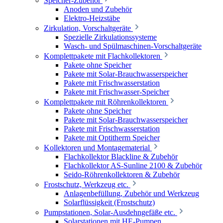
Speicher-Zubehör
Anoden und Zubehör
Elektro-Heizstäbe
Zirkulation, Vorschaltgeräte
Spezielle Zirkulationssysteme
Wasch- und Spülmaschinen-Vorschaltgeräte
Komplettpakete mit Flachkollektoren
Pakete ohne Speicher
Pakete mit Solar-Brauchwasserspeicher
Pakete mit Frischwasserstation
Pakete mit Frischwasser-Speicher
Komplettpakete mit Röhrenkollektoren
Pakete ohne Speicher
Pakete mit Solar-Brauchwasserspeicher
Pakete mit Frischwasserstation
Pakete mit Optitherm Speicher
Kollektoren und Montagematerial
Flachkollektor Blackline & Zubehör
Flachkollektor AS-Sunline 2100 & Zubehör
Seido-Röhrenkollektoren & Zubehör
Frostschutz, Werkzeug etc.
Anlagenbefüllung, Zubehör und Werkzeug
Solarflüssigkeit (Frostschutz)
Pumpstationen, Solar-Ausdehngefäße etc.
Solarstationen mit HE-Pumpen