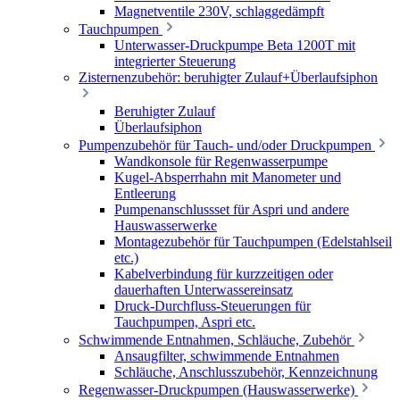
Magnetventile 230V, schlaggedämpft
Tauchpumpen
Unterwasser-Druckpumpe Beta 1200T mit
integrierter Steuerung
Zisternenzubehör: beruhigter Zulauf+Überlaufsiphon
Beruhigter Zulauf
Überlaufsiphon
Pumpenzubehör für Tauch- und/oder Druckpumpen
Wandkonsole für Regenwasserpumpe
Kugel-Absperrhahn mit Manometer und
Entleerung
Pumpenanschlussset für Aspri und andere
Hauswasserwerke
Montagezubehör für Tauchpumpen (Edelstahlseil
etc.)
Kabelverbindung für kurzzeitigen oder
dauerhaften Unterwassereinsatz
Druck-Durchfluss-Steuerungen für
Tauchpumpen, Aspri etc.
Schwimmende Entnahmen, Schläuche, Zubehör
Ansaugfilter, schwimmende Entnahmen
Schläuche, Anschlusszubehör, Kennzeichnung
Regenwasser-Druckpumpen (Hauswasserwerke)