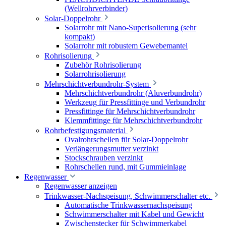
(Wellrohrverbinder)
Solar-Doppelrohr
Solarrohr mit Nano-Superisolierung (sehr
kompakt)
Solarrohr mit robustem Gewebemantel
Rohrisolierung
Zubehör Rohrisolierung
Solarrohrisolierung
Mehrschichtverbundrohr-System
Mehrschichtverbundrohr (Aluverbundrohr)
Werkzeug für Pressfittinge und Verbundrohr
Pressfittinge für Mehrschichtverbundrohr
Klemmfittinge für Mehrschichtverbundrohr
Rohrbefestigungsmaterial
Ovalrohrschellen für Solar-Doppelrohr
Verlängerungsmutter verzinkt
Stockschrauben verzinkt
Rohrschellen rund, mit Gummieinlage
Regenwasser
Regenwasser anzeigen
Trinkwasser-Nachspeisung, Schwimmerschalter etc.
Automatische Trinkwassernachspeisung
Schwimmerschalter mit Kabel und Gewicht
Zwischenstecker für Schwimmerkabel