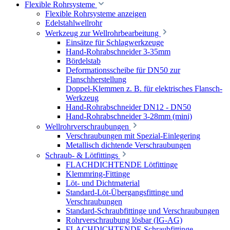
Flexible Rohrsysteme
Flexible Rohrsysteme anzeigen
Edelstahlwellrohr
Werkzeug zur Wellrohrbearbeitung
Einsätze für Schlagwerkzeuge
Hand-Rohrabschneider 3-35mm
Bördelstab
Deformationsscheibe für DN50 zur
Flanschherstellung
Doppel-Klemmen z. B. für elektrisches Flansch-
Werkzeug
Hand-Rohrabschneider DN12 - DN50
Hand-Rohrabschneider 3-28mm (mini)
Wellrohrverschraubungen
Verschraubungen mit Spezial-Einlegering
Metallisch dichtende Verschraubungen
Schraub- & Lötfittings
FLACHDICHTENDE Lötfittinge
Klemmring-Fittinge
Löt- und Dichtmaterial
Standard-Löt-Übergangsfittinge und
Verschraubungen
Standard-Schraubfittinge und Verschraubungen
Rohrverschraubung lösbar (IG-AG)
FLACHDICHTENDE Schraubfittinge