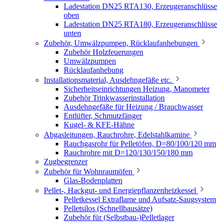
Ladestation DN25 RTA130, Erzeugeranschlüsse
oben
Ladestation DN25 RTA180, Erzeugeranschlüsse
unten
Zubehör, Umwälzpumpen, Rücklaufanhebungen
Zubehör Holzfeuerungen
Umwälzpumpen
Rücklaufanhebung
Installationsmaterial, Ausdehngefäße etc.
Sicherheitseinrichtungen Heizung, Manometer
Zubehör Trinkwasserinstallation
Ausdehngefäße für Heizung / Brauchwasser
Entlüfter, Schmutzfänger
Kugel- & KFE-Hähne
Abgasleitungen, Rauchrohre, Edelstahlkamine
Rauchgasrohr für Pelletöfen, D=80/100/120 mm
Rauchrohre mit D=120/130/150/180 mm
Zugbegrenzer
Zubehör für Wohnraumöfen
Glas-Bodenplatten
Pellet-, Hackgut- und Energiepflanzenheizkessel
Pelletkessel Extraflame und Aufsatz-Saugsystem
Pelletsilos (Schnellbausätze)
Zubehör für (Selbstbau-)Pelletlager