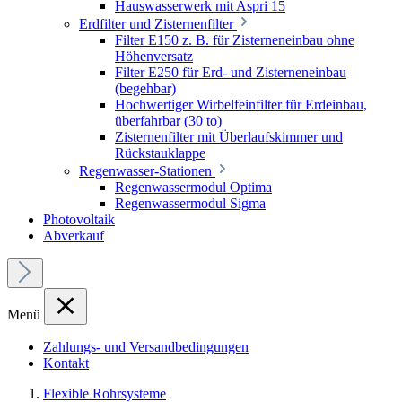
Hauswasserwerk mit Aspri 15
Erdfilter und Zisternenfilter
Filter E150 z. B. für Zisterneneinbau ohne
Höhenversatz
Filter E250 für Erd- und Zisterneneinbau
(begehbar)
Hochwertiger Wirbelfeinfilter für Erdeinbau,
überfahrbar (30 to)
Zisternenfilter mit Überlaufskimmer und
Rückstauklappe
Regenwasser-Stationen
Regenwassermodul Optima
Regenwassermodul Sigma
Photovoltaik
Abverkauf
Menü
Zahlungs- und Versandbedingungen
Kontakt
Flexible Rohrsysteme