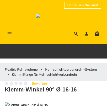
Schreiben Sie uns!
Zum Hauptinhalt springen
Waren
Flexible Rohrsysteme
Mehrschichtverbundrohr-System
Klemmfittinge für Mehrschichtverbundrohr
Bewerten
Durchschnittliche Bewertung von 0 von 5 Sternen
Klemm-Winkel 90° Ø 16-16
Bildergalerie überspringen