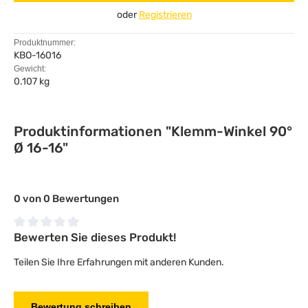
oder
Registrieren
Produktnummer:
KBO-16016
Gewicht:
0.107 kg
Produktinformationen "Klemm-Winkel 90°
Ø 16-16"
0 von 0 Bewertungen
Bewerten Sie dieses Produkt!
Durchschnittliche Bewertung von 0 von 5 Sternen
Teilen Sie Ihre Erfahrungen mit anderen Kunden.
Bewertung schreiben