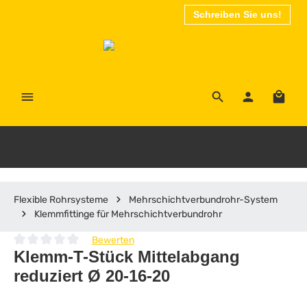
Schreiben Sie uns!
Zum Hauptinhalt springen
Waren
Flexible Rohrsysteme
Mehrschichtverbundrohr-System
Klemmfittinge für Mehrschichtverbundrohr
Bewerten
Durchschnittliche Bewertung von 0 von 5 Sternen
Klemm-T-Stück Mittelabgang
reduziert Ø 20-16-20