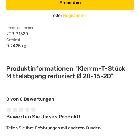
Anmelden
oder
Registrieren
Produktnummer:
KTR-21620
Gewicht:
0.2425 kg
Produktinformationen "Klemm-T-Stück
Mittelabgang reduziert Ø 20-16-20"
0 von 0 Bewertungen
Bewerten Sie dieses Produkt!
Durchschnittliche Bewertung von 0 von 5 Sternen
Teilen Sie Ihre Erfahrungen mit anderen Kunden.