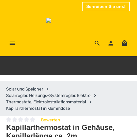
Schreiben Sie uns!
Zum Hauptinhalt springen
Waren
Solar und Speicher
Solarregler, Heizungs-Systemregler, Elektro
Thermostate, Elektroinstallationsmaterial
Kapillarthermostat in Klemmdose
Bewerten
Durchschnittliche Bewertung von 0 von 5 Sternen
Kapillarthermostat in Gehäuse,
Kapillarlänge ca. 2m