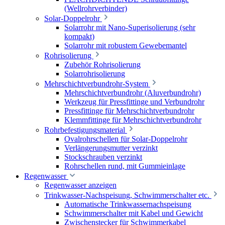
(Wellrohrverbinder)
Solar-Doppelrohr
Solarrohr mit Nano-Superisolierung (sehr
kompakt)
Solarrohr mit robustem Gewebemantel
Rohrisolierung
Zubehör Rohrisolierung
Solarrohrisolierung
Mehrschichtverbundrohr-System
Mehrschichtverbundrohr (Aluverbundrohr)
Werkzeug für Pressfittinge und Verbundrohr
Pressfittinge für Mehrschichtverbundrohr
Klemmfittinge für Mehrschichtverbundrohr
Rohrbefestigungsmaterial
Ovalrohrschellen für Solar-Doppelrohr
Verlängerungsmutter verzinkt
Stockschrauben verzinkt
Rohrschellen rund, mit Gummieinlage
Regenwasser
Regenwasser anzeigen
Trinkwasser-Nachspeisung, Schwimmerschalter etc.
Automatische Trinkwassernachspeisung
Schwimmerschalter mit Kabel und Gewicht
Zwischenstecker für Schwimmerkabel