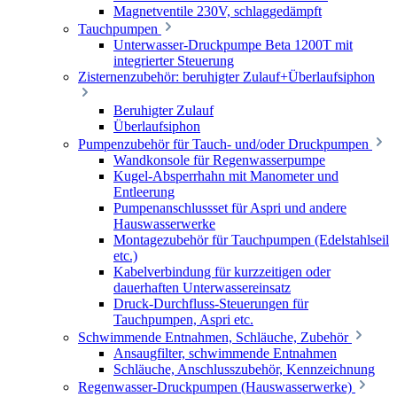
Magnetventile 230V, schlaggedämpft
Tauchpumpen
Unterwasser-Druckpumpe Beta 1200T mit
integrierter Steuerung
Zisternenzubehör: beruhigter Zulauf+Überlaufsiphon
Beruhigter Zulauf
Überlaufsiphon
Pumpenzubehör für Tauch- und/oder Druckpumpen
Wandkonsole für Regenwasserpumpe
Kugel-Absperrhahn mit Manometer und
Entleerung
Pumpenanschlussset für Aspri und andere
Hauswasserwerke
Montagezubehör für Tauchpumpen (Edelstahlseil
etc.)
Kabelverbindung für kurzzeitigen oder
dauerhaften Unterwassereinsatz
Druck-Durchfluss-Steuerungen für
Tauchpumpen, Aspri etc.
Schwimmende Entnahmen, Schläuche, Zubehör
Ansaugfilter, schwimmende Entnahmen
Schläuche, Anschlusszubehör, Kennzeichnung
Regenwasser-Druckpumpen (Hauswasserwerke)