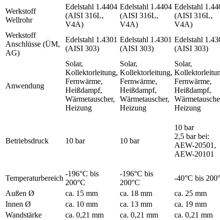
Edelstahl 1.4404
Edelstahl 1.4404
Edelstahl 1.44
Werkstoff
(AISI 316L,
(AISI 316L,
(AISI 316L,
Wellrohr
V4A)
V4A)
V4A)
Werkstoff
Edelstahl 1.4301
Edelstahl 1.4301
Edelstahl 1.43
Anschlüsse (ÜM,
(AISI 303)
(AISI 303)
(AISI 303)
AG)
Solar,
Solar,
Solar,
Kollektorleitung,
Kollektorleitung,
Kollektorleitu
Fernwärme,
Fernwärme,
Fernwärme,
Anwendung
Heißdampf,
Heißdampf,
Heißdampf,
Wärmetauscher,
Wärmetauscher,
Wärmetausche
Heizung
Heizung
Heizung
10 bar
2,5 bar bei:
Betriebsdruck
10 bar
10 bar
AEW-20501,
AEW-20101
-196°C bis
-196°C bis
Temperaturbereich
-40°C bis 200
200°C
200°C
Außen Ø
ca. 15 mm
ca. 18 mm
ca. 25 mm
Innen Ø
ca. 10 mm
ca. 13 mm
ca. 19 mm
Wandstärke
ca. 0,21 mm
ca. 0,21 mm
ca. 0,21 mm