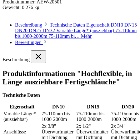
Produktnummer:
AEW-20501
Gewicht:
0.276 kg
Beschreibung
Technische Daten Eigenschaft DN10 DN15
DN20 DN25 DN32 Variable Länge* (ausziehbar) 75-110mm
bis 1000-2000m 75-110mm bi…
Mehr
Bewertungen
Beschreibung
Produktinformationen "Hochflexible, in
Länge ausziehbare Fertigschläuche"
Technische Daten
Eigenschaft
DN10
DN15
DN20
Variable Länge*
75-110mm bis
75-110mm bis
75-110mm bis
(ausziehbar)
1000-2000m
1000-2000m
1000-2000m
2x 3/8"
2x 1/2"
2x 3/4"
Anschlüsse
Überwurfmutter
Überwurfmutter
Überwurfmutt
mit Dichtung
mit Dichtung
mit Dichtung