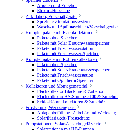
Speicher-Zubehör
Anoden und Zubehör
Elektro-Heizstäbe
Zirkulation, Vorschaltgeräte
Spezielle Zirkulationssysteme
Wasch- und Spülmaschinen-Vorschaltgeräte
Komplettpakete mit Flachkollektoren
Pakete ohne Speicher
Pakete mit Solar-Brauchwasserspeicher
Pakete mit Frischwasserstation
Pakete mit Frischwasser-Speicher
Komplettpakete mit Röhrenkollektoren
Pakete ohne Speicher
Pakete mit Solar-Brauchwasserspeicher
Pakete mit Frischwasserstation
Pakete mit Optitherm Speicher
Kollektoren und Montagematerial
Flachkollektor Blackline & Zubehör
Flachkollektor AS-Sunline 2100 & Zubehör
Seido-Röhrenkollektoren & Zubehör
Frostschutz, Werkzeug etc.
Anlagenbefüllung, Zubehör und Werkzeug
Solarflüssigkeit (Frostschutz)
Pumpstationen, Solar-Ausdehngefäße etc.
Solarstationen mit HE-Pumpen