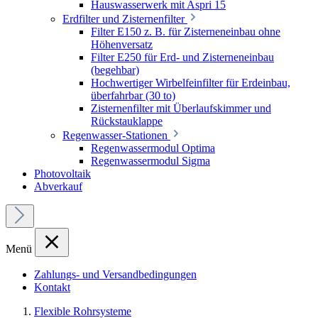
Hauswasserwerk mit Aspri 15
Erdfilter und Zisternenfilter
Filter E150 z. B. für Zisterneneinbau ohne
Höhenversatz
Filter E250 für Erd- und Zisterneneinbau
(begehbar)
Hochwertiger Wirbelfeinfilter für Erdeinbau,
überfahrbar (30 to)
Zisternenfilter mit Überlaufskimmer und
Rückstauklappe
Regenwasser-Stationen
Regenwassermodul Optima
Regenwassermodul Sigma
Photovoltaik
Abverkauf
Menü
Zahlungs- und Versandbedingungen
Kontakt
Flexible Rohrsysteme