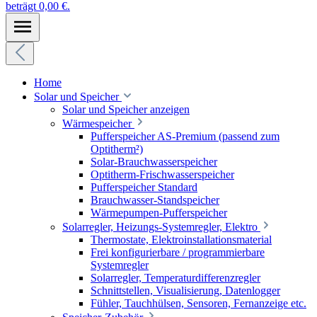
beträgt 0,00 €.
Home
Solar und Speicher
Solar und Speicher anzeigen
Wärmespeicher
Pufferspeicher AS-Premium (passend zum
Optitherm²)
Solar-Brauchwasserspeicher
Optitherm-Frischwasserspeicher
Pufferspeicher Standard
Brauchwasser-Standspeicher
Wärmepumpen-Pufferspeicher
Solarregler, Heizungs-Systemregler, Elektro
Thermostate, Elektroinstallationsmaterial
Frei konfigurierbare / programmierbare
Systemregler
Solarregler, Temperaturdifferenzregler
Schnittstellen, Visualisierung, Datenlogger
Fühler, Tauchhülsen, Sensoren, Fernanzeige etc.