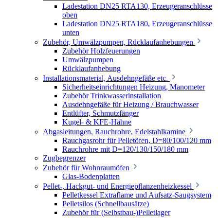
Ladestation DN25 RTA130, Erzeugeranschlüsse
oben
Ladestation DN25 RTA180, Erzeugeranschlüsse
unten
Zubehör, Umwälzpumpen, Rücklaufanhebungen
Zubehör Holzfeuerungen
Umwälzpumpen
Rücklaufanhebung
Installationsmaterial, Ausdehngefäße etc.
Sicherheitseinrichtungen Heizung, Manometer
Zubehör Trinkwasserinstallation
Ausdehngefäße für Heizung / Brauchwasser
Entlüfter, Schmutzfänger
Kugel- & KFE-Hähne
Abgasleitungen, Rauchrohre, Edelstahlkamine
Rauchgasrohr für Pelletöfen, D=80/100/120 mm
Rauchrohre mit D=120/130/150/180 mm
Zugbegrenzer
Zubehör für Wohnraumöfen
Glas-Bodenplatten
Pellet-, Hackgut- und Energiepflanzenheizkessel
Pelletkessel Extraflame und Aufsatz-Saugsystem
Pelletsilos (Schnellbausätze)
Zubehör für (Selbstbau-)Pelletlager