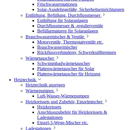
Frischwasserstationen
Solar-Ausdehngefäße, Sicherheitseinrichtungen
Entlüftung, Befüllung, Durchflussmesser
Entlüftung für Solaranlagen
Durchflussmesser & -regulierventile
Befüllarmaturen für Solaranlagen
Brauchwassermischer & Ventile
Motorventile, Thermostatventile etc.
Brauchwassermischer
Rückflussverhinderer, Schwerkraftbremsen
Wärmetauscher
Schwimmbadwärmetauscher
Plattenwärmetauscher für Solar
Plattenwärmetauscher für Heizung
Heiztechnik
Heiztechnik anzeigen
Wärmepumpen
Luft-Wasser-Wärmepumpen
Heizkreissets und Zubehör, Einzelmischer
Heizkreissets
Anschlusszubehör für Heizkreissets &
Ladestationen
Einzel-3-Wege-Mischer etc.
Ladestationen