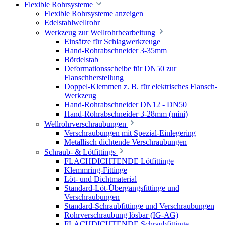
Flexible Rohrsysteme
Flexible Rohrsysteme anzeigen
Edelstahlwellrohr
Werkzeug zur Wellrohrbearbeitung
Einsätze für Schlagwerkzeuge
Hand-Rohrabschneider 3-35mm
Bördelstab
Deformationsscheibe für DN50 zur
Flanschherstellung
Doppel-Klemmen z. B. für elektrisches Flansch-
Werkzeug
Hand-Rohrabschneider DN12 - DN50
Hand-Rohrabschneider 3-28mm (mini)
Wellrohrverschraubungen
Verschraubungen mit Spezial-Einlegering
Metallisch dichtende Verschraubungen
Schraub- & Lötfittings
FLACHDICHTENDE Lötfittinge
Klemmring-Fittinge
Löt- und Dichtmaterial
Standard-Löt-Übergangsfittinge und
Verschraubungen
Standard-Schraubfittinge und Verschraubungen
Rohrverschraubung lösbar (IG-AG)
FLACHDICHTENDE Schraubfittinge