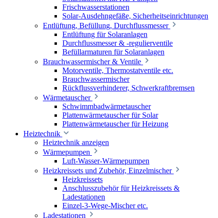
Frischwasserstationen
Solar-Ausdehngefäße, Sicherheitseinrichtungen
Entlüftung, Befüllung, Durchflussmesser
Entlüftung für Solaranlagen
Durchflussmesser & -regulierventile
Befüllarmaturen für Solaranlagen
Brauchwassermischer & Ventile
Motorventile, Thermostatventile etc.
Brauchwassermischer
Rückflussverhinderer, Schwerkraftbremsen
Wärmetauscher
Schwimmbadwärmetauscher
Plattenwärmetauscher für Solar
Plattenwärmetauscher für Heizung
Heiztechnik
Heiztechnik anzeigen
Wärmepumpen
Luft-Wasser-Wärmepumpen
Heizkreissets und Zubehör, Einzelmischer
Heizkreissets
Anschlusszubehör für Heizkreissets &
Ladestationen
Einzel-3-Wege-Mischer etc.
Ladestationen