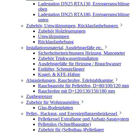
Ladestation DN25 RTA130, Erzeugeranschlüsse
oben
Ladestation DN25 RTA180, Erzeugeranschlüsse
unten
Zubehör, Umwälzpumpen, Rücklaufanhebungen
Zubehör Holzfeuerungen
Umwälzpumpen
Rücklaufanhebung
Installationsmaterial, Ausdehngefäße etc.
Sicherheitseinrichtungen Heizung, Manometer
Zubehör Trinkwasserinstallation
Ausdehngefäße für Heizung / Brauchwasser
Entlüfter, Schmutzfänger
Kugel- & KFE-Hähne
Abgasleitungen, Rauchrohre, Edelstahlkamine
Rauchgasrohr für Pelletöfen, D=80/100/120 mm
Rauchrohre mit D=120/130/150/180 mm
Zugbegrenzer
Zubehör für Wohnraumöfen
Glas-Bodenplatten
Pellet-, Hackgut- und Energiepflanzenheizkessel
Pelletkessel Extraflame und Aufsatz-Saugsystem
Pelletsilos (Schnellbausätze)
Zubehör für (Selbstbau-)Pelletlager