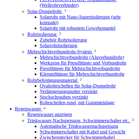
(Wellrohrverbinder)
Solar-Doppelrohr
Solarrohr mit Nano-Superisolierung (sehr
kompakt)
Solarrohr mit robustem Gewebemantel
Rohrisolierung
Zubehör Rohrisolierung
Solarrohrisolierung
Mehrschichtverbundrohr-System
Mehrschichtverbundrohr (Aluverbundrohr)
Werkzeug für Pressfittinge und Verbundrohr
Pressfittinge für Mehrschichtverbundrohr
Klemmfittinge für Mehrschichtverbundrohr
Rohrbefestigungsmaterial
Ovalrohrschellen für Solar-Doppelrohr
Verlängerungsmutter verzinkt
Stockschrauben verzinkt
Rohrschellen rund, mit Gummieinlage
Regenwasser
Regenwasser anzeigen
Trinkwasser-Nachspeisung, Schwimmerschalter etc.
Automatische Trinkwassernachspeisung
Schwimmerschalter mit Kabel und Gewicht
Zwischenstecker für Schwimmerkabel