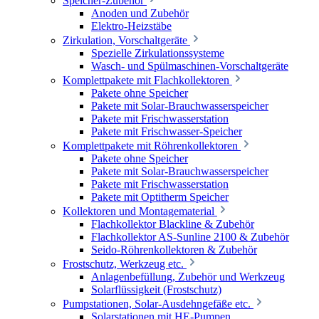
Speicher-Zubehör
Anoden und Zubehör
Elektro-Heizstäbe
Zirkulation, Vorschaltgeräte
Spezielle Zirkulationssysteme
Wasch- und Spülmaschinen-Vorschaltgeräte
Komplettpakete mit Flachkollektoren
Pakete ohne Speicher
Pakete mit Solar-Brauchwasserspeicher
Pakete mit Frischwasserstation
Pakete mit Frischwasser-Speicher
Komplettpakete mit Röhrenkollektoren
Pakete ohne Speicher
Pakete mit Solar-Brauchwasserspeicher
Pakete mit Frischwasserstation
Pakete mit Optitherm Speicher
Kollektoren und Montagematerial
Flachkollektor Blackline & Zubehör
Flachkollektor AS-Sunline 2100 & Zubehör
Seido-Röhrenkollektoren & Zubehör
Frostschutz, Werkzeug etc.
Anlagenbefüllung, Zubehör und Werkzeug
Solarflüssigkeit (Frostschutz)
Pumpstationen, Solar-Ausdehngefäße etc.
Solarstationen mit HE-Pumpen