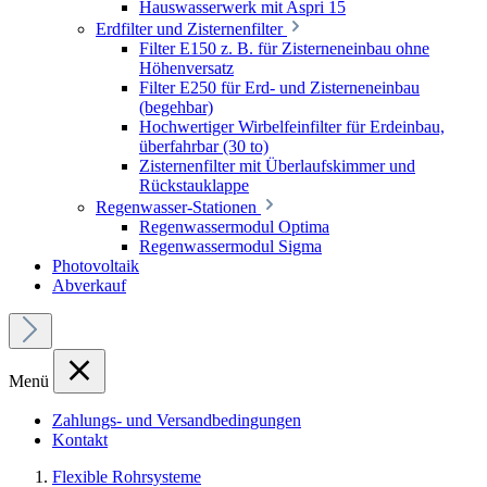
Hauswasserwerk mit Aspri 15
Erdfilter und Zisternenfilter
Filter E150 z. B. für Zisterneneinbau ohne
Höhenversatz
Filter E250 für Erd- und Zisterneneinbau
(begehbar)
Hochwertiger Wirbelfeinfilter für Erdeinbau,
überfahrbar (30 to)
Zisternenfilter mit Überlaufskimmer und
Rückstauklappe
Regenwasser-Stationen
Regenwassermodul Optima
Regenwassermodul Sigma
Photovoltaik
Abverkauf
Menü
Zahlungs- und Versandbedingungen
Kontakt
Flexible Rohrsysteme