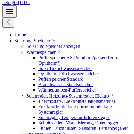
beträgt 0,00 €.
Home
Solar und Speicher
Solar und Speicher anzeigen
Wärmespeicher
Pufferspeicher AS-Premium (passend zum
Optitherm²)
Solar-Brauchwasserspeicher
Optitherm-Frischwasserspeicher
Pufferspeicher Standard
Brauchwasser-Standspeicher
Wärmepumpen-Pufferspeicher
Solarregler, Heizungs-Systemregler, Elektro
Thermostate, Elektroinstallationsmaterial
Frei konfigurierbare / programmierbare
Systemregler
Solarregler, Temperaturdifferenzregler
Schnittstellen, Visualisierung, Datenlogger
Fühler, Tauchhülsen, Sensoren, Fernanzeige etc.