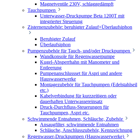
Magnetventile 230V, schlaggedämpft
Tauchpumpen
Unterwasser-Druckpumpe Beta 1200T mit
integrierter Steuerung
Zisternenzubehör: beruhigter Zulauf+Überlaufsiphon
Beruhigter Zulauf
Überlaufsiphon
Pumpenzubehör für Tauch- und/oder Druckpumpen
Wandkonsole für Regenwasserpumpe
Kugel-Absperrhahn mit Manometer und
Entleerung
Pumpenanschlussset für Aspri und andere
Hauswasserwerke
Montagezubehör für Tauchpumpen (Edelstahlseil
etc.)
Kabelverbindung für kurzzeitigen oder
dauerhaften Unterwassereinsatz
Druck-Durchfluss-Steuerungen für
Tauchpumpen, Aspri etc.
Schwimmende Entnahmen, Schläuche, Zubehör
Ansaugfilter, schwimmende Entnahmen
Schläuche, Anschlusszubehör, Kennzeichnung
Regenwasser-Druckpumpen (Hauswasserwerke)