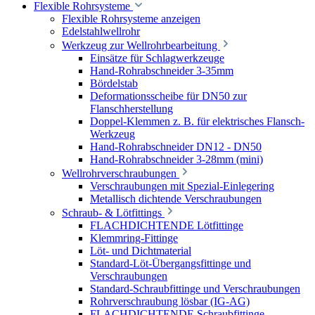
Flexible Rohrsysteme
Flexible Rohrsysteme anzeigen
Edelstahlwellrohr
Werkzeug zur Wellrohrbearbeitung
Einsätze für Schlagwerkzeuge
Hand-Rohrabschneider 3-35mm
Bördelstab
Deformationsscheibe für DN50 zur
Flanschherstellung
Doppel-Klemmen z. B. für elektrisches Flansch-
Werkzeug
Hand-Rohrabschneider DN12 - DN50
Hand-Rohrabschneider 3-28mm (mini)
Wellrohrverschraubungen
Verschraubungen mit Spezial-Einlegering
Metallisch dichtende Verschraubungen
Schraub- & Lötfittings
FLACHDICHTENDE Lötfittinge
Klemmring-Fittinge
Löt- und Dichtmaterial
Standard-Löt-Übergangsfittinge und
Verschraubungen
Standard-Schraubfittinge und Verschraubungen
Rohrverschraubung lösbar (IG-AG)
FLACHDICHTENDE Schraubfittinge