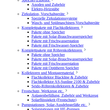
Speicher-Zubehör
Anoden und Zubehör
Elektro-Heizstäbe
Zirkulation, Vorschaltgeräte
Spezielle Zirkulationssysteme
Wasch- und Spülmaschinen-Vorschaltgeräte
Komplettpakete mit Flachkollektoren
Pakete ohne Speicher
Pakete mit Solar-Brauchwasserspeicher
Pakete mit Frischwasserstation
Pakete mit Frischwasser-Speicher
Komplettpakete mit Röhrenkollektoren
Pakete ohne Speicher
Pakete mit Solar-Brauchwasserspeicher
Pakete mit Frischwasserstation
Pakete mit Optitherm Speicher
Kollektoren und Montagematerial
Flachkollektor Blackline & Zubehör
Flachkollektor AS-Sunline 2100 & Zubehör
Seido-Röhrenkollektoren & Zubehör
Frostschutz, Werkzeug etc.
Anlagenbefüllung, Zubehör und Werkzeug
Solarflüssigkeit (Frostschutz)
Pumpstationen, Solar-Ausdehngefäße etc.
Solarstationen mit HE-Pumpen