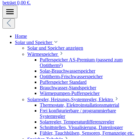
beträgt 0,00 €.
Home
Solar und Speicher
Solar und Speicher anzeigen
Wärmespeicher
Pufferspeicher AS-Premium (passend zum
Optitherm²)
Solar-Brauchwasserspeicher
Optitherm-Frischwasserspeicher
Pufferspeicher Standard
Brauchwasser-Standspeicher
Wärmepumpen-Pufferspeicher
Solarregler, Heizungs-Systemregler, Elektro
Thermostate, Elektroinstallationsmaterial
Frei konfigurierbare / programmierbare
Systemregler
Solarregler, Temperaturdifferenzregler
Schnittstellen, Visualisierung, Datenlogger
Fühler, Tauchhülsen, Sensoren, Fernanzeige etc.