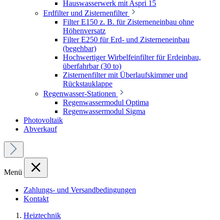
Hauswasserwerk mit Aspri 15
Erdfilter und Zisternenfilter
Filter E150 z. B. für Zisterneneinbau ohne
Höhenversatz
Filter E250 für Erd- und Zisterneneinbau
(begehbar)
Hochwertiger Wirbelfeinfilter für Erdeinbau,
überfahrbar (30 to)
Zisternenfilter mit Überlaufskimmer und
Rückstauklappe
Regenwasser-Stationen
Regenwassermodul Optima
Regenwassermodul Sigma
Photovoltaik
Abverkauf
Menü
Zahlungs- und Versandbedingungen
Kontakt
Heiztechnik