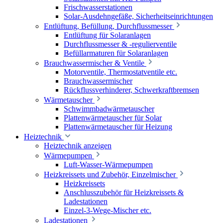
Frischwasserstationen
Solar-Ausdehngefäße, Sicherheitseinrichtungen
Entlüftung, Befüllung, Durchflussmesser
Entlüftung für Solaranlagen
Durchflussmesser & -regulierventile
Befüllarmaturen für Solaranlagen
Brauchwassermischer & Ventile
Motorventile, Thermostatventile etc.
Brauchwassermischer
Rückflussverhinderer, Schwerkraftbremsen
Wärmetauscher
Schwimmbadwärmetauscher
Plattenwärmetauscher für Solar
Plattenwärmetauscher für Heizung
Heiztechnik
Heiztechnik anzeigen
Wärmepumpen
Luft-Wasser-Wärmepumpen
Heizkreissets und Zubehör, Einzelmischer
Heizkreissets
Anschlusszubehör für Heizkreissets &
Ladestationen
Einzel-3-Wege-Mischer etc.
Ladestationen