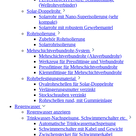
(Wellrohrverbinder)
Solar-Doppelrohr
Solarrohr mit Nano-Superisolierung (sehr
kompakt)
Solarrohr mit robustem Gewebemantel
Rohrisolierung
Zubehör Rohrisolierung
Solarrohrisolierung
Mehrschichtverbundrohr-System
Mehrschichtverbundrohr (Aluverbundrohr)
Werkzeug für Pressfittinge und Verbundrohr
Pressfittinge für Mehrschichtverbundrohr
Klemmfittinge für Mehrschichtverbundrohr
Rohrbefestigungsmaterial
Ovalrohrschellen für Solar-Doppelrohr
Verlängerungsmutter verzinkt
Stockschrauben verzinkt
Rohrschellen rund, mit Gummieinlage
Regenwasser
Regenwasser anzeigen
Trinkwasser-Nachspeisung, Schwimmerschalter etc.
Automatische Trinkwassernachspeisung
Schwimmerschalter mit Kabel und Gewicht
Zwischenstecker für Schwimmerkabel