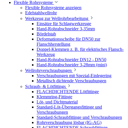
Flexible Rohrsysteme
Flexible Rohrsysteme anzeigen
Edelstahlwellrohr
Werkzeug zur Wellrohrbearbeitung
Einsätze für Schlagwerkzeuge
Hand-Rohrabschneider 3-35mm
Bördelstab
Deformationsscheibe für DN50 zur
Flanschherstellung
Doppel-Klemmen z. B. für elektrisches Flansch-
Werkzeug
Hand-Rohrabschneider DN12 - DN50
Hand-Rohrabschneider 3-28mm (mini)
Wellrohrverschraubungen
Verschraubungen mit Spezial-Einlegering
Metallisch dichtende Verschraubungen
Schraub- & Lötfittings
FLACHDICHTENDE Lötfittinge
Klemmring-Fittinge
Löt- und Dichtmaterial
Standard-Löt-Übergangsfittinge und
Verschraubungen
Standard-Schraubfittinge und Verschraubungen
Rohrverschraubung lösbar (IG-AG)
FLACHDICHTENDE Schraubfittinge