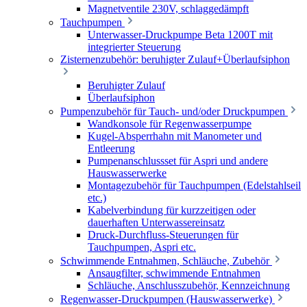
Magnetventile 230V, schlaggedämpft
Tauchpumpen
Unterwasser-Druckpumpe Beta 1200T mit
integrierter Steuerung
Zisternenzubehör: beruhigter Zulauf+Überlaufsiphon
Beruhigter Zulauf
Überlaufsiphon
Pumpenzubehör für Tauch- und/oder Druckpumpen
Wandkonsole für Regenwasserpumpe
Kugel-Absperrhahn mit Manometer und
Entleerung
Pumpenanschlussset für Aspri und andere
Hauswasserwerke
Montagezubehör für Tauchpumpen (Edelstahlseil
etc.)
Kabelverbindung für kurzzeitigen oder
dauerhaften Unterwassereinsatz
Druck-Durchfluss-Steuerungen für
Tauchpumpen, Aspri etc.
Schwimmende Entnahmen, Schläuche, Zubehör
Ansaugfilter, schwimmende Entnahmen
Schläuche, Anschlusszubehör, Kennzeichnung
Regenwasser-Druckpumpen (Hauswasserwerke)