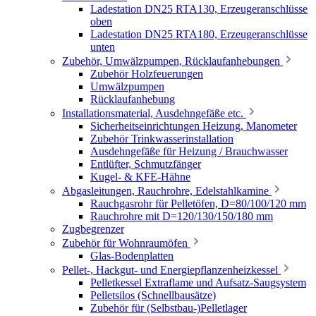
Ladestation DN25 RTA130, Erzeugeranschlüsse
oben
Ladestation DN25 RTA180, Erzeugeranschlüsse
unten
Zubehör, Umwälzpumpen, Rücklaufanhebungen
Zubehör Holzfeuerungen
Umwälzpumpen
Rücklaufanhebung
Installationsmaterial, Ausdehngefäße etc.
Sicherheitseinrichtungen Heizung, Manometer
Zubehör Trinkwasserinstallation
Ausdehngefäße für Heizung / Brauchwasser
Entlüfter, Schmutzfänger
Kugel- & KFE-Hähne
Abgasleitungen, Rauchrohre, Edelstahlkamine
Rauchgasrohr für Pelletöfen, D=80/100/120 mm
Rauchrohre mit D=120/130/150/180 mm
Zugbegrenzer
Zubehör für Wohnraumöfen
Glas-Bodenplatten
Pellet-, Hackgut- und Energiepflanzenheizkessel
Pelletkessel Extraflame und Aufsatz-Saugsystem
Pelletsilos (Schnellbausätze)
Zubehör für (Selbstbau-)Pelletlager