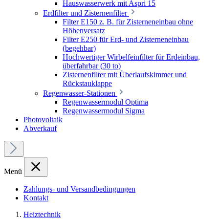
Hauswasserwerk mit Aspri 15
Erdfilter und Zisternenfilter
Filter E150 z. B. für Zisterneneinbau ohne
Höhenversatz
Filter E250 für Erd- und Zisterneneinbau
(begehbar)
Hochwertiger Wirbelfeinfilter für Erdeinbau,
überfahrbar (30 to)
Zisternenfilter mit Überlaufskimmer und
Rückstauklappe
Regenwasser-Stationen
Regenwassermodul Optima
Regenwassermodul Sigma
Photovoltaik
Abverkauf
Menü
Zahlungs- und Versandbedingungen
Kontakt
Heiztechnik