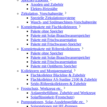
Speicher-Zubehör
Anoden und Zubehör
Elektro-Heizstäbe
Zirkulation, Vorschaltgeräte
Spezielle Zirkulationssysteme
Wasch- und Spülmaschinen-Vorschaltgeräte
Komplettpakete mit Flachkollektoren
Pakete ohne Speicher
Pakete mit Solar-Brauchwasserspeicher
Pakete mit Frischwasserstation
Pakete mit Frischwasser-Speicher
Komplettpakete mit Röhrenkollektoren
Pakete ohne Speicher
Pakete mit Solar-Brauchwasserspeicher
Pakete mit Frischwasserstation
Pakete mit Optitherm Speicher
Kollektoren und Montagematerial
Flachkollektor Blackline & Zubehör
Flachkollektor AS-Sunline 2100 & Zubehör
Seido-Röhrenkollektoren & Zubehör
Frostschutz, Werkzeug etc.
Anlagenbefüllung, Zubehör und Werkzeug
Solarflüssigkeit (Frostschutz)
Pumpstationen, Solar-Ausdehngefäße etc.
Solarstationen mit HE-Pumpen