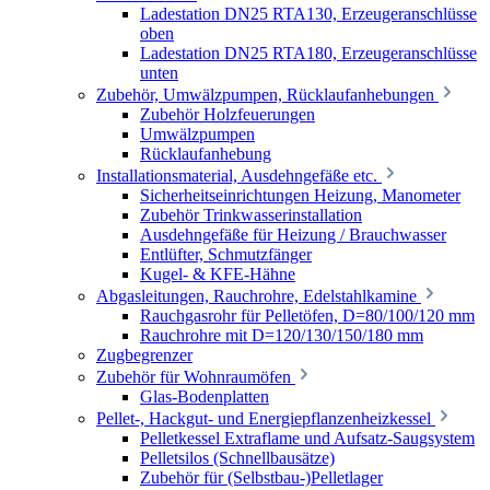
Ladestation DN25 RTA130, Erzeugeranschlüsse
oben
Ladestation DN25 RTA180, Erzeugeranschlüsse
unten
Zubehör, Umwälzpumpen, Rücklaufanhebungen
Zubehör Holzfeuerungen
Umwälzpumpen
Rücklaufanhebung
Installationsmaterial, Ausdehngefäße etc.
Sicherheitseinrichtungen Heizung, Manometer
Zubehör Trinkwasserinstallation
Ausdehngefäße für Heizung / Brauchwasser
Entlüfter, Schmutzfänger
Kugel- & KFE-Hähne
Abgasleitungen, Rauchrohre, Edelstahlkamine
Rauchgasrohr für Pelletöfen, D=80/100/120 mm
Rauchrohre mit D=120/130/150/180 mm
Zugbegrenzer
Zubehör für Wohnraumöfen
Glas-Bodenplatten
Pellet-, Hackgut- und Energiepflanzenheizkessel
Pelletkessel Extraflame und Aufsatz-Saugsystem
Pelletsilos (Schnellbausätze)
Zubehör für (Selbstbau-)Pelletlager