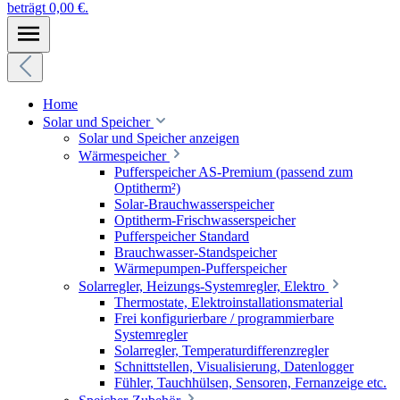
beträgt 0,00 €.
Home
Solar und Speicher
Solar und Speicher anzeigen
Wärmespeicher
Pufferspeicher AS-Premium (passend zum
Optitherm²)
Solar-Brauchwasserspeicher
Optitherm-Frischwasserspeicher
Pufferspeicher Standard
Brauchwasser-Standspeicher
Wärmepumpen-Pufferspeicher
Solarregler, Heizungs-Systemregler, Elektro
Thermostate, Elektroinstallationsmaterial
Frei konfigurierbare / programmierbare
Systemregler
Solarregler, Temperaturdifferenzregler
Schnittstellen, Visualisierung, Datenlogger
Fühler, Tauchhülsen, Sensoren, Fernanzeige etc.