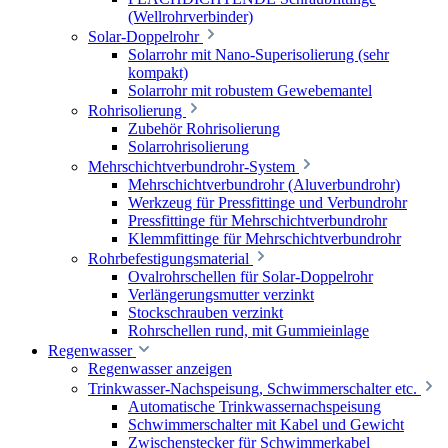
(Wellrohrverbinder)
Solar-Doppelrohr
Solarrohr mit Nano-Superisolierung (sehr
kompakt)
Solarrohr mit robustem Gewebemantel
Rohrisolierung
Zubehör Rohrisolierung
Solarrohrisolierung
Mehrschichtverbundrohr-System
Mehrschichtverbundrohr (Aluverbundrohr)
Werkzeug für Pressfittinge und Verbundrohr
Pressfittinge für Mehrschichtverbundrohr
Klemmfittinge für Mehrschichtverbundrohr
Rohrbefestigungsmaterial
Ovalrohrschellen für Solar-Doppelrohr
Verlängerungsmutter verzinkt
Stockschrauben verzinkt
Rohrschellen rund, mit Gummieinlage
Regenwasser
Regenwasser anzeigen
Trinkwasser-Nachspeisung, Schwimmerschalter etc.
Automatische Trinkwassernachspeisung
Schwimmerschalter mit Kabel und Gewicht
Zwischenstecker für Schwimmerkabel