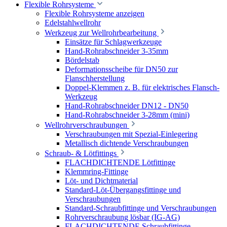
Flexible Rohrsysteme
Flexible Rohrsysteme anzeigen
Edelstahlwellrohr
Werkzeug zur Wellrohrbearbeitung
Einsätze für Schlagwerkzeuge
Hand-Rohrabschneider 3-35mm
Bördelstab
Deformationsscheibe für DN50 zur
Flanschherstellung
Doppel-Klemmen z. B. für elektrisches Flansch-
Werkzeug
Hand-Rohrabschneider DN12 - DN50
Hand-Rohrabschneider 3-28mm (mini)
Wellrohrverschraubungen
Verschraubungen mit Spezial-Einlegering
Metallisch dichtende Verschraubungen
Schraub- & Lötfittings
FLACHDICHTENDE Lötfittinge
Klemmring-Fittinge
Löt- und Dichtmaterial
Standard-Löt-Übergangsfittinge und
Verschraubungen
Standard-Schraubfittinge und Verschraubungen
Rohrverschraubung lösbar (IG-AG)
FLACHDICHTENDE Schraubfittinge