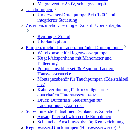
Magnetventile 230V, schlaggedämpft
Tauchpumpen
Unterwasser-Druckpumpe Beta 1200T mit
integrierter Steuerung
Zisternenzubehör: beruhigter Zulauf+Überlaufsiphon
Beruhigter Zulauf
Überlaufsiphon
Pumpenzubehör für Tauch- und/oder Druckpumpen
Wandkonsole für Regenwasserpumpe
Kugel-Absperrhahn mit Manometer und
Entleerung
Pumpenanschlussset für Aspri und andere
Hauswasserwerke
Montagezubehör für Tauchpumpen (Edelstahlseil
etc.)
Kabelverbindung für kurzzeitigen oder
dauerhaften Unterwassereinsatz
Druck-Durchfluss-Steuerungen für
Tauchpumpen, Aspri etc.
Schwimmende Entnahmen, Schläuche, Zubehör
Ansaugfilter, schwimmende Entnahmen
Schläuche, Anschlusszubehör, Kennzeichnung
Regenwasser-Druckpumpen (Hauswasserwerke)