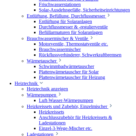
Frischwasserstationen
Solar-Ausdehngefäße, Sicherheitseinrichtungen
Entlüftung, Befüllung, Durchflussmesser
Entlüftung für Solaranlagen
Durchflussmesser & -regulierventile
Befüllarmaturen für Solaranlagen
Brauchwassermischer & Ventile
Motorventile, Thermostatventile etc.
Brauchwassermischer
Rückflussverhinderer, Schwerkraftbremsen
Wärmetauscher
Schwimmbadwärmetauscher
Plattenwärmetauscher für Solar
Plattenwärmetauscher für Heizung
Heiztechnik
Heiztechnik anzeigen
Wärmepumpen
Luft-Wasser-Wärmepumpen
Heizkreissets und Zubehör, Einzelmischer
Heizkreissets
Anschlusszubehör für Heizkreissets &
Ladestationen
Einzel-3-Wege-Mischer etc.
Ladestationen