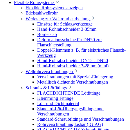
Flexible Rohrsysteme
Flexible Rohrsysteme anzeigen
Edelstahlwellrohr
Werkzeug zur Wellrohrbearbeitung
Einsätze für Schlagwerkzeuge
Hand-Rohrabschneider 3-35mm
Bördelstab
Deformationsscheibe für DN50 zur
Flanschherstellung
Doppel-Klemmen z. B. für elektrisches Flansch-
Werkzeug
Hand-Rohrabschneider DN12 - DN50
Hand-Rohrabschneider 3-28mm (mini)
Wellrohrverschraubungen
Verschraubungen mit Spezial-Einlegering
Metallisch dichtende Verschraubungen
Schraub- & Lötfittings
FLACHDICHTENDE Lötfittinge
Klemmring-Fittinge
Löt- und Dichtmaterial
Standard-Löt-Übergangsfittinge und
Verschraubungen
Standard-Schraubfittinge und Verschraubungen
Rohrverschraubung lösbar (IG-AG)
FLACHDICHTENDE Schraubfittinge