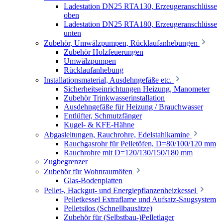
Ladestation DN25 RTA130, Erzeugeranschlüsse
oben
Ladestation DN25 RTA180, Erzeugeranschlüsse
unten
Zubehör, Umwälzpumpen, Rücklaufanhebungen
Zubehör Holzfeuerungen
Umwälzpumpen
Rücklaufanhebung
Installationsmaterial, Ausdehngefäße etc.
Sicherheitseinrichtungen Heizung, Manometer
Zubehör Trinkwasserinstallation
Ausdehngefäße für Heizung / Brauchwasser
Entlüfter, Schmutzfänger
Kugel- & KFE-Hähne
Abgasleitungen, Rauchrohre, Edelstahlkamine
Rauchgasrohr für Pelletöfen, D=80/100/120 mm
Rauchrohre mit D=120/130/150/180 mm
Zugbegrenzer
Zubehör für Wohnraumöfen
Glas-Bodenplatten
Pellet-, Hackgut- und Energiepflanzenheizkessel
Pelletkessel Extraflame und Aufsatz-Saugsystem
Pelletsilos (Schnellbausätze)
Zubehör für (Selbstbau-)Pelletlager