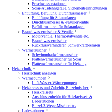
Frischwasserstationen
Solar-Ausdehngefäße, Sicherheitseinrichtungen
Entlüftung, Befüllung, Durchflussmesser
Entlüftung für Solaranlagen
Durchflussmesser & -regulierventile
Befüllarmaturen für Solaranlagen
Brauchwassermischer & Ventile
Motorventile, Thermostatventile etc.
Brauchwassermischer
Rückflussverhinderer, Schwerkraftbremsen
Wärmetauscher
Schwimmbadwärmetauscher
Plattenwärmetauscher für Solar
Plattenwärmetauscher für Heizung
Heiztechnik
Heiztechnik anzeigen
Wärmepumpen
Luft-Wasser-Wärmepumpen
Heizkreissets und Zubehör, Einzelmischer
Heizkreissets
Anschlusszubehör für Heizkreissets &
Ladestationen
Einzel-3-Wege-Mischer etc.
Ladestationen