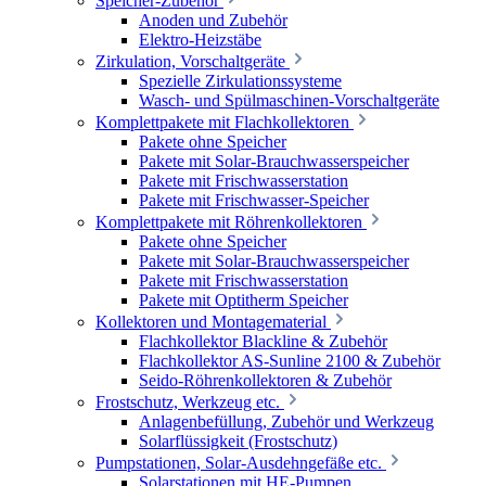
Speicher-Zubehör
Anoden und Zubehör
Elektro-Heizstäbe
Zirkulation, Vorschaltgeräte
Spezielle Zirkulationssysteme
Wasch- und Spülmaschinen-Vorschaltgeräte
Komplettpakete mit Flachkollektoren
Pakete ohne Speicher
Pakete mit Solar-Brauchwasserspeicher
Pakete mit Frischwasserstation
Pakete mit Frischwasser-Speicher
Komplettpakete mit Röhrenkollektoren
Pakete ohne Speicher
Pakete mit Solar-Brauchwasserspeicher
Pakete mit Frischwasserstation
Pakete mit Optitherm Speicher
Kollektoren und Montagematerial
Flachkollektor Blackline & Zubehör
Flachkollektor AS-Sunline 2100 & Zubehör
Seido-Röhrenkollektoren & Zubehör
Frostschutz, Werkzeug etc.
Anlagenbefüllung, Zubehör und Werkzeug
Solarflüssigkeit (Frostschutz)
Pumpstationen, Solar-Ausdehngefäße etc.
Solarstationen mit HE-Pumpen