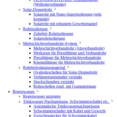
(Wellrohrverbinder)
Solar-Doppelrohr
Solarrohr mit Nano-Superisolierung (sehr
kompakt)
Solarrohr mit robustem Gewebemantel
Rohrisolierung
Zubehör Rohrisolierung
Solarrohrisolierung
Mehrschichtverbundrohr-System
Mehrschichtverbundrohr (Aluverbundrohr)
Werkzeug für Pressfittinge und Verbundrohr
Pressfittinge für Mehrschichtverbundrohr
Klemmfittinge für Mehrschichtverbundrohr
Rohrbefestigungsmaterial
Ovalrohrschellen für Solar-Doppelrohr
Verlängerungsmutter verzinkt
Stockschrauben verzinkt
Rohrschellen rund, mit Gummieinlage
Regenwasser
Regenwasser anzeigen
Trinkwasser-Nachspeisung, Schwimmerschalter etc.
Automatische Trinkwassernachspeisung
Schwimmerschalter mit Kabel und Gewicht
Zwischenstecker für Schwimmerkabel