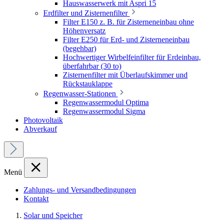
Hauswasserwerk mit Aspri 15
Erdfilter und Zisternenfilter
Filter E150 z. B. für Zisterneneinbau ohne
Höhenversatz
Filter E250 für Erd- und Zisterneneinbau
(begehbar)
Hochwertiger Wirbelfeinfilter für Erdeinbau,
überfahrbar (30 to)
Zisternenfilter mit Überlaufskimmer und
Rückstauklappe
Regenwasser-Stationen
Regenwassermodul Optima
Regenwassermodul Sigma
Photovoltaik
Abverkauf
Menü
Zahlungs- und Versandbedingungen
Kontakt
Solar und Speicher