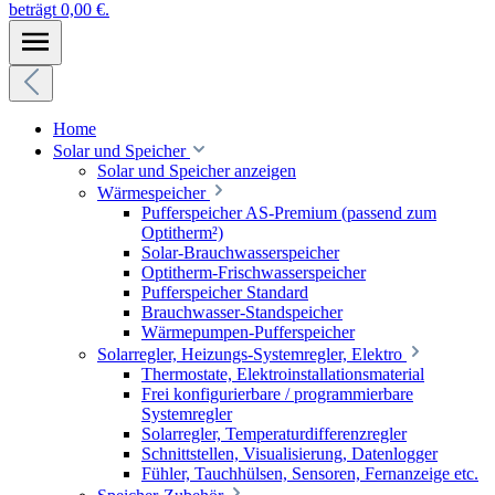
beträgt 0,00 €.
Home
Solar und Speicher
Solar und Speicher anzeigen
Wärmespeicher
Pufferspeicher AS-Premium (passend zum
Optitherm²)
Solar-Brauchwasserspeicher
Optitherm-Frischwasserspeicher
Pufferspeicher Standard
Brauchwasser-Standspeicher
Wärmepumpen-Pufferspeicher
Solarregler, Heizungs-Systemregler, Elektro
Thermostate, Elektroinstallationsmaterial
Frei konfigurierbare / programmierbare
Systemregler
Solarregler, Temperaturdifferenzregler
Schnittstellen, Visualisierung, Datenlogger
Fühler, Tauchhülsen, Sensoren, Fernanzeige etc.